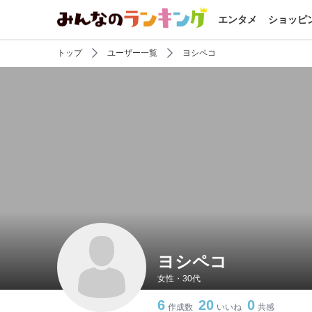
エンタメ
ショッピ
トップ
ユーザー一覧
ヨシペコ
ヨシペコ
女性・30代
6
20
0
作成数
いいね
共感