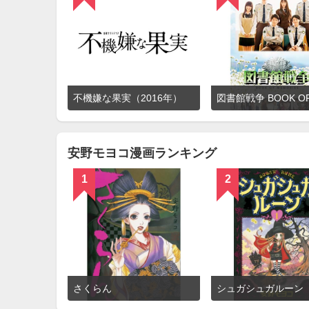
詳
不機嫌な果実（2016年）
細
を
見
る
安野モヨコ漫画ランキング
1
2
詳
さくらん
シュガシュガルーン
細
を