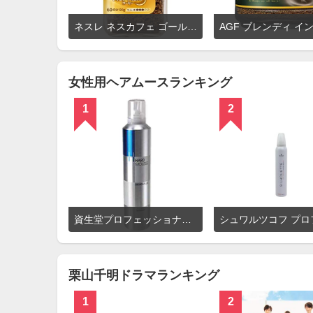
詳
ネスレ ネスカフェ ゴールドブレンド
細
を
見
る
女性用ヘアムースランキング
1
2
詳
資生堂プロフェッショナル デザインフレックス ハードムース
細
を
見
る
栗山千明ドラマランキング
1
2