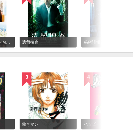
図書館戦争 BOOK OF MEMORIES
遺留捜査
秘密諜報員 エリカ
3
4
働きマン
ハッピー・マニア