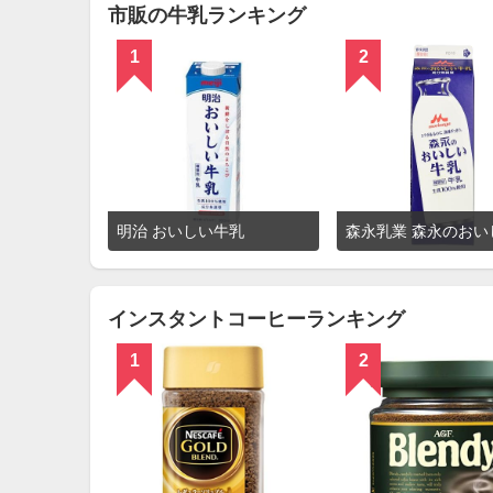
市販の牛乳ランキング
1
2
詳
明治 おいしい牛乳
細
を
見
る
インスタントコーヒーランキング
1
2