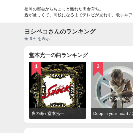
福岡の都会からちょっと離れた田舎育ち。
親が厳しくて、高校になるまでテレビが見れず、歌手やア
ヨシペコさんのランキング
全 6 件を表示
堂本光一の曲ランキング
1
2
詳
夜の海 / 堂本光一
細
を
見
る