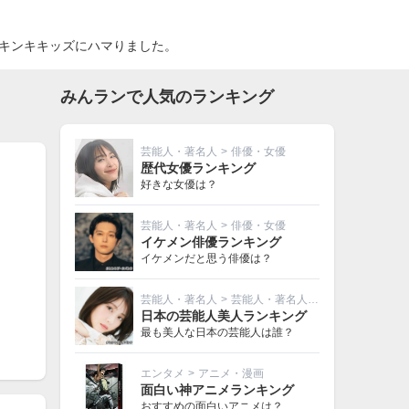
キンキキッズにハマりました。
みんランで人気のランキング
芸能人・著名人
>
俳優・女優
歴代女優ランキング
好きな女優は？
芸能人・著名人
>
俳優・女優
イケメン俳優ランキング
イケメンだと思う俳優は？
芸能人・著名人
>
芸能人・著名人その他
日本の芸能人美人ランキング
最も美人な日本の芸能人は誰？
一
エンタメ
>
アニメ・漫画
面白い神アニメランキング
おすすめの面白いアニメは？