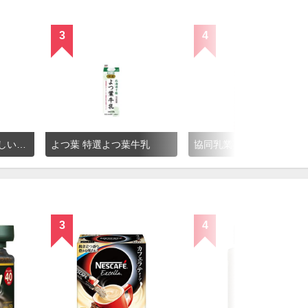
3
4
森永乳業 森永のおいしい牛乳
よつ葉 特選よつ葉牛乳
協同乳業 農協牛乳
3
4