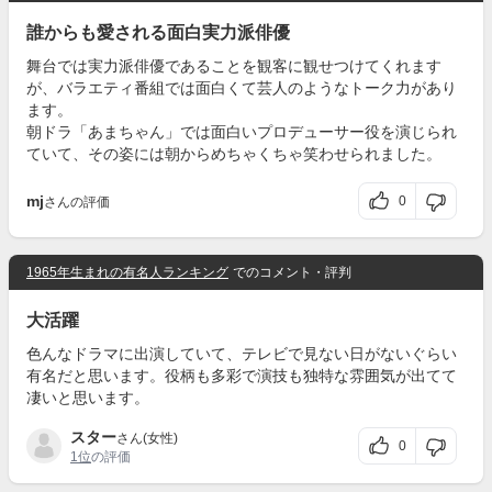
誰からも愛される面白実力派俳優
舞台では実力派俳優であることを観客に観せつけてくれます
が、バラエティ番組では面白くて芸人のようなトーク力があり
ます。
朝ドラ「あまちゃん」では面白いプロデューサー役を演じられ
ていて、その姿には朝からめちゃくちゃ笑わせられました。
mj
0
さんの評価
1965年生まれの有名人ランキング
でのコメント・評判
大活躍
色んなドラマに出演していて、テレビで見ない日がないぐらい
有名だと思います。役柄も多彩で演技も独特な雰囲気が出てて
凄いと思います。
スター
さん(女性)
0
1位
の評価