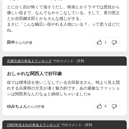
とにかく顔が怖くて強そうだし、映画とかドラマでは悪役から
優しい役まで、なんでもやりこなしている。そして、香川照之
とか吉田鋼太郎とかもそんな感じがする。
まさに「こんな幅広い役やれる人他にいる？」って思うほどだ
ね。
田中
1
さんの評価
兵庫出身の有名人ランキング
でのコメント・評判
おしゃれな関西人で好印象
役では標準語を使いこなしている古田新太さん。時より見え隠
れする兵庫県の方言が凄く魅力的です。あの素敵なファッショ
ンは関西系なんだなぁと納得しちゃいましたw
ゆみちょん
0
さんの評価
1965年生まれの有名人ランキング
でのコメント・評判