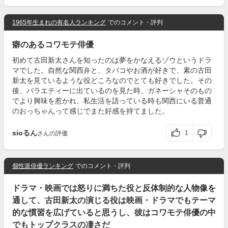
1965年生まれの有名人ランキング
でのコメント・評判
癖のあるコワモテ俳優
初めて古田新太さんを知ったのは夢をかなえるゾウというドラ
マでした。自然な関西弁と、タバコやお酒が好きで、素の古田
新太を見ているような役どころなのでとても好きでした。その
後、バラエティーに出ているのを見た時、ガネーシャそのもの
でより興味を惹かれ、私生活を語っている時も関西にいる普通
のおっちゃんって感じでまた好感を持てました。
sioるん
1
さんの評価
個性派俳優ランキング
でのコメント・評判
ドラマ・映画では怒りに満ちた役と反体制的な人物像を
通して、古田新太の演じる役は映画・ドラマでもテーマ
的な慣習を広げていると思うし、彼はコワモテ俳優の中
でもトップクラスの凄さだ