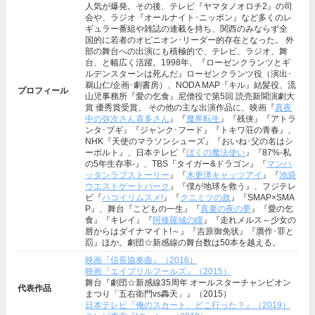
人気が爆発。その後、テレビ『ヤマタノオロチ2』の司
会や、ラジオ『オールナイト･ニッポン』など多くのレ
ギュラー番組や雑誌の連載を持ち、関西のみならず全
国的に若者のオピニオン･リーダー的存在となった。 外
部の舞台への出演にも積極的で、テレビ、ラジオ、舞
台、と幅広く活躍。1998年、『ローゼンクランツとギ
ルデンスターンは死んだ』ローゼンクランツ役（演出･
鵜山仁/企画･劇書房）、NODA MAP『キル』結髪役、流
プロフィール
山児事務所『愛の乞食』尼僧役で第5回 読売新聞演劇大
賞 優秀賞受賞。 その他の主な出演作品に、映画『
真夜
中の弥次さん喜多さん
』『
魔界転生
』『残侠』『アトラ
ンタ･ブギ』『ジャンク･フード』『トキワ荘の青春』、
NHK『天使のマラソンシューズ』『おいね･父の名はシ
ーボルト』、日本テレビ『
ぼくの魔法使い
』『87%-私
の5年生存率-』、TBS『タイガー&ドラゴン』『
マンハ
ッタンラブストーリー
』『
木更津キャッツアイ
』『
池袋
ウエストゲートパーク
』『僕が地球を救う』、フジテレ
ビ『
ハコイリムスメ!
』『
クニミツの政
』『SMAP×SMA
P』、舞台『こどもの一生』『
真夏の夜の夢
』『愛の乞
食』『キレイ』『
阿修羅城の瞳
』『走れメルス～少女の
唇からはダイナマイト!～』『吉原御免状』『贋作･罪と
罰』ほか。劇団☆新感線の舞台数は50本を越える。
映画『信長協奏曲』（2016）
映画『エイプリルフールズ』（2015）
舞台『劇団☆新感線35周年 オールスターチャンピオン
代表作品
まつり「五右衛門vs轟天」』（2015）
日本テレビ『俺のスカート、どこ行った？』（2019）