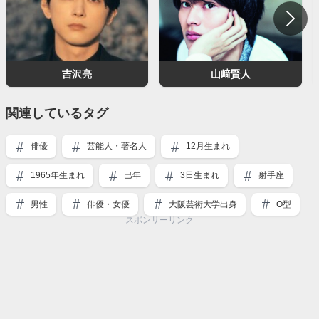
吉沢亮
山﨑賢人
関連しているタグ
俳優
芸能人・著名人
12月生まれ
1965年生まれ
巳年
3日生まれ
射手座
男性
俳優・女優
大阪芸術大学出身
O型
スポンサーリンク