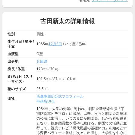
引用元:
タレントデータバンク
古田新太の詳細情報
性別
男性
生年月日 / 星座 /
1965年
12月3日
/ いて座 / 巳年
干支
血液型
O型
出身地
兵庫県
身長 / 体重
173cm / 70kg
B / W / H（スリ
101.5cm / 87cm / 101cm
ーサイズ）
靴のサイズ
26.5cm
所属事務所公式プロフィール
URL
事務所URL
1984年、大学の先輩に誘われ、劇団☆新感線公演『宇
宙防衛軍ヒデマロ』に出演。以来、次々と劇団☆新感線
の公演に出演し、いつのまにか劇団員、しかも看板役者
となり、観客動員数を増やし続ける。劇団での活動と並
行して、読売テレビ『現代用語の基礎体力』を始めとす
る深夜バラエティ番組に次々に出演し、大学生を中心に