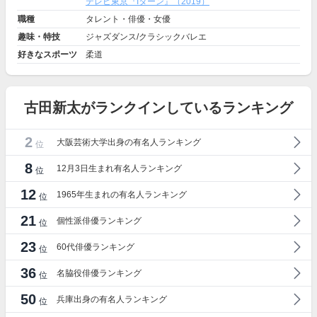
テレビ東京『Iターン』（2019）
職種
タレント・俳優・女優
趣味・特技
ジャズダンス/クラシックバレエ
好きなスポーツ
柔道
古田新太がランクインしているランキング
2
大阪芸術大学出身の有名人ランキング
位
8
12月3日生まれ有名人ランキング
位
12
1965年生まれの有名人ランキング
位
21
個性派俳優ランキング
位
23
60代俳優ランキング
位
36
名脇役俳優ランキング
位
50
兵庫出身の有名人ランキング
位