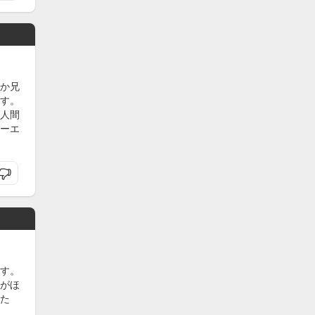
か兄
す。
人間
ーエ
す。
がほ
た