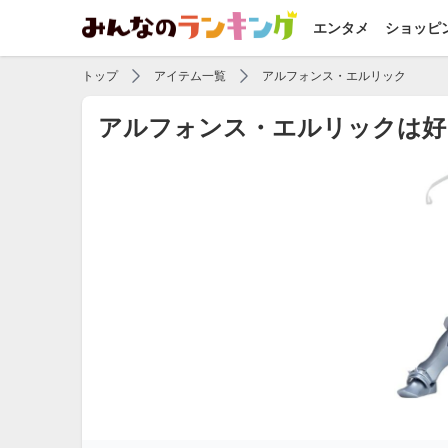
エンタメ
ショッピ
トップ
アイテム一覧
アルフォンス・エルリック
アルフォンス・エルリックは好