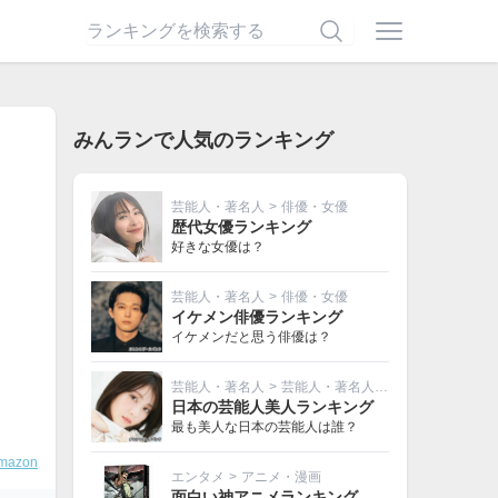
みんランで人気のランキング
芸能人・著名人
>
俳優・女優
歴代女優ランキング
好きな女優は？
芸能人・著名人
>
俳優・女優
イケメン俳優ランキング
イケメンだと思う俳優は？
芸能人・著名人
>
芸能人・著名人その他
日本の芸能人美人ランキング
最も美人な日本の芸能人は誰？
mazon
エンタメ
>
アニメ・漫画
面白い神アニメランキング