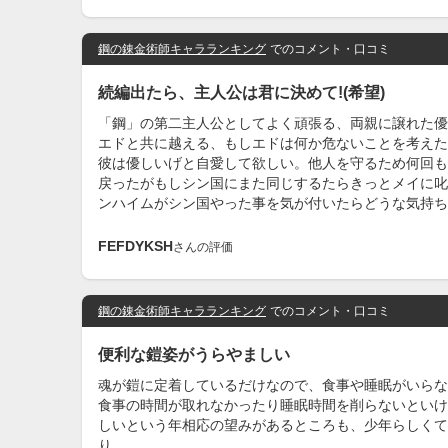
鋼の錬金術師キャラランキング
でのコメント・口コミ
続編出たら、主人公は君に決めて!(希望)
「鋼」の第二主人公としてよく頑張る、両親に譲れた優
エドと共に越える、もしエドは何か危ないことを考えた
彼は優しいげと自愛して欲しい。他人を守るため何回も
戻ったがもしシン国にまた同じするたらきっとメイに叱
ンハイムがシン国やった事を気が付いたらどうな気持ち
FEFDYKSH
さんの評価
鋼の錬金術師キャラランキング
でのコメント・口コミ
便利な鎧姿がうらやましい
魂が鎧に定着しているだけなので、食事や睡眠がいらな
食事の時間が取れなかったり睡眠時間を削らないといけ
しいという年相応の望みがあるところも、少年らしくて
り。