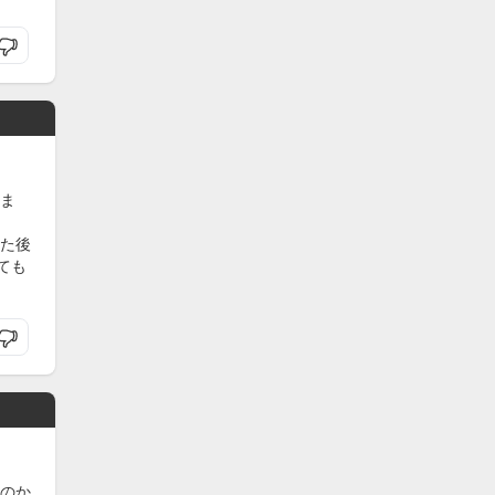
ま
た後
ても
のか