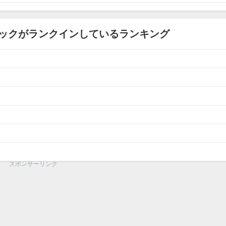
ックがランクインしているランキング
スポンサーリンク