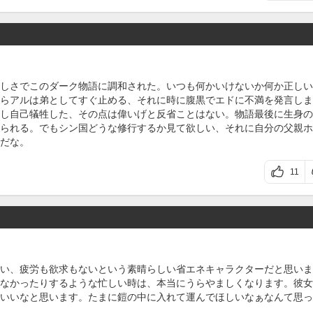
しさでこのダーク物語に調和された。いつも何かいけないか何か正しい
らアルは弟としてすぐ止める、それに時に腹黒でエドに不満を発言しま
し自己犠牲した、その点は偉いげと反省ことはない。物語最後に生身の
られる。でもシン国どうな修行するか見て欲しい、それに自分の父親ホ
だな。
11
い、疲労も欲求もないという素晴らしい省エネキャラクターだと思いま
なかったりするような忙しい時は、本当にうらやましくなります。彼女
いいなと思います。たまに鎧の中に入れて運んでほしいなぁなんて思っ