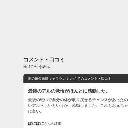
コメント・口コミ
全 17 件を表示
鋼の錬金術師キャラランキング
でのコメント・口コミ
最後のアルの覚悟がほんとに感動した。
最後の戦いで自分の体が取り戻せるチャンスがあったの
いアルらしいというか、感動しました。これもお兄ちゃ
に良い。
ぽにぽに
さんの評価