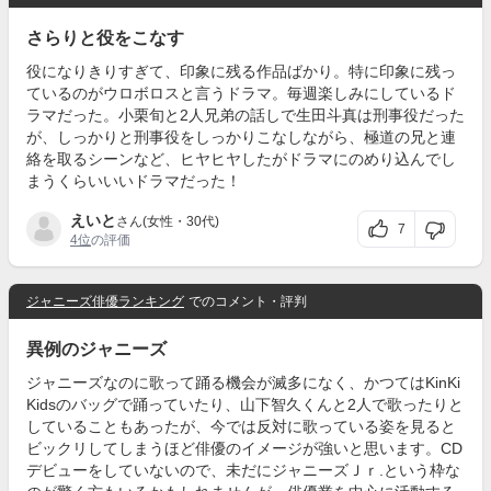
さらりと役をこなす
役になりきりすぎて、印象に残る作品ばかり。特に印象に残っ
ているのがウロボロスと言うドラマ。毎週楽しみにしているド
ラマだった。小栗旬と2人兄弟の話しで生田斗真は刑事役だった
が、しっかりと刑事役をしっかりこなしながら、極道の兄と連
絡を取るシーンなど、ヒヤヒヤしたがドラマにのめり込んでし
まうくらいいいドラマだった！
えいと
さん(女性・30代)
7
4位
の評価
ジャニーズ俳優ランキング
でのコメント・評判
異例のジャニーズ
ジャニーズなのに歌って踊る機会が滅多になく、かつてはKinKi
Kidsのバッグで踊っていたり、山下智久くんと2人で歌ったりと
していることもあったが、今では反対に歌っている姿を見ると
ビックリしてしまうほど俳優のイメージが強いと思います。CD
デビューをしていないので、未だにジャニーズＪｒ.という枠な