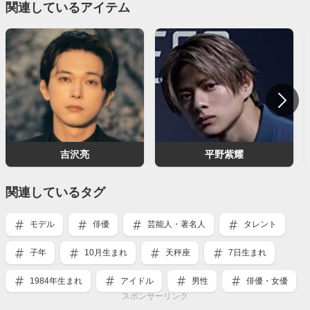
関連しているアイテム
吉沢亮
平野紫耀
関連しているタグ
モデル
俳優
芸能人・著名人
タレント
子年
10月生まれ
天秤座
7日生まれ
1984年生まれ
アイドル
男性
俳優・女優
スポンサーリンク