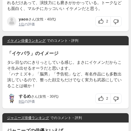
れるだけあって、演技力にも磨きがかかっている。トークなど
も面白く、マルチにカッコいい イケメンだと思う。
yaco
さん(女性・40代)
2
1位
の評価
イケメン俳優ランキング
でのコメント・評判
「イケパラ」のイメージ
タレ目なのにきりっとしている感じ。まさにイケメンだからこ
そ生み出せるオーラだと思います。
「ハナミズキ」「脳男」「予告犯」など、有名作品にも多数出
演しているので、整った顔立ちだけでなく実力も武器にしてい
ることは確か！
するめ
さん(女性・30代)
2
8位
の評価
ジャニーズ俳優ランキング
でのコメント・評判
ジャニーズの俳優といえば