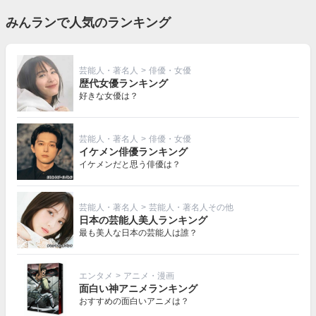
みんランで人気のランキング
芸能人・著名人
>
俳優・女優
歴代女優ランキング
好きな女優は？
芸能人・著名人
>
俳優・女優
イケメン俳優ランキング
イケメンだと思う俳優は？
芸能人・著名人
>
芸能人・著名人その他
日本の芸能人美人ランキング
最も美人な日本の芸能人は誰？
エンタメ
>
アニメ・漫画
面白い神アニメランキング
おすすめの面白いアニメは？