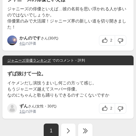
ジャニーズの俳優といえば…彼の名前を思い浮かれる人が多い
のではないでしょうか。
俳優業のみで大活躍！ジャニーズ界の新しい道を切り開きまし
た！
かんのです
さん(30代)
2
4位
の評価
ジャニーズ俳優ランキング
でのコメント・評判
ずば抜けて一位。
イケメンだし演技うまいし何この方って感じ。
もうジャニーズ越えてスーパー俳優。
なのにちゃんと歌も踊りもできるのすごくないですか
ずん
さん(女性・30代)
2
1位
の評価
1