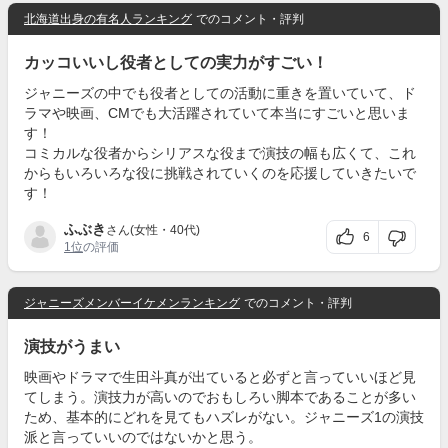
北海道出身の有名人ランキング
でのコメント・評判
カッコいいし役者としての実力がすごい！
ジャニーズの中でも役者としての活動に重きを置いていて、ド
ラマや映画、CMでも大活躍されていて本当にすごいと思いま
す！
コミカルな役者からシリアスな役まで演技の幅も広くて、これ
からもいろいろな役に挑戦されていくのを応援していきたいで
す！
ふぶき
さん(女性・40代)
6
1位
の評価
ジャニーズメンバーイケメンランキング
でのコメント・評判
演技がうまい
映画やドラマで生田斗真が出ていると必ずと言っていいほど見
てしまう。演技力が高いのでおもしろい脚本であることが多い
ため、基本的にどれを見てもハズレがない。ジャニーズ1の演技
派と言っていいのではないかと思う。