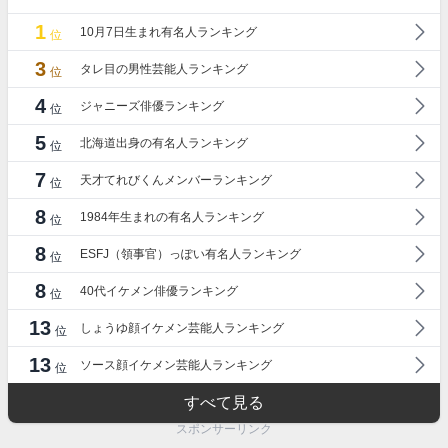
1
10月7日生まれ有名人ランキング
位
3
タレ目の男性芸能人ランキング
位
4
ジャニーズ俳優ランキング
位
5
北海道出身の有名人ランキング
位
7
天才てれびくんメンバーランキング
位
8
1984年生まれの有名人ランキング
位
8
ESFJ（領事官）っぽい有名人ランキング
位
8
40代イケメン俳優ランキング
位
13
しょうゆ顔イケメン芸能人ランキング
位
13
ソース顔イケメン芸能人ランキング
位
すべて見る
スポンサーリンク