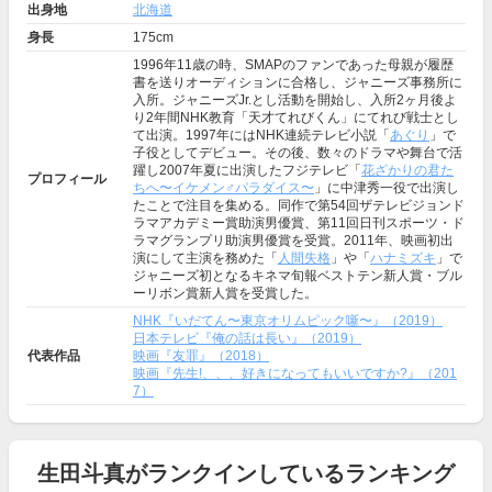
出身地
北海道
身長
175cm
1996年11歳の時、SMAPのファンであった母親が履歴
書を送りオーディションに合格し、ジャニーズ事務所に
入所。ジャニーズJr.とし活動を開始し、入所2ヶ月後よ
り2年間NHK教育「天才てれびくん」にてれび戦士とし
て出演。1997年にはNHK連続テレビ小説「
あぐり
」で
子役としてデビュー。その後、数々のドラマや舞台で活
躍し2007年夏に出演したフジテレビ「
花ざかりの君た
プロフィール
ちへ〜イケメン♂パラダイス〜
」に中津秀一役で出演し
たことで注目を集める。同作で第54回ザテレビジョンド
ラマアカデミー賞助演男優賞、第11回日刊スポーツ・ド
ラマグランプリ助演男優賞を受賞。2011年、映画初出
演にして主演を務めた「
人間失格
」や「
ハナミズキ
」で
ジャニーズ初となるキネマ旬報ベストテン新人賞・ブル
ーリボン賞新人賞を受賞した。
NHK『いだてん〜東京オリムピック噺〜』（2019）
日本テレビ『俺の話は長い』（2019）
代表作品
映画『友罪』（2018）
映画『先生!、、、好きになってもいいですか?』（201
7）
生田斗真がランクインしているランキング