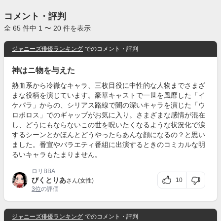
コメント・評判
全 65 件中 1 〜 20 件を表示
ジャニーズ俳優ランキング
でのコメント・評判
神はニ物を与えた
熱血系から冷徹なキャラ、三枚目役に中性的な人物までさまざ
まな役柄を演じています。豪華キャストで一世を風靡した「イ
ケパラ」からの、シリアス路線で闇の深いキャラを演じた「ウ
ロボロス」でのギャップがお気に入り。さまざまな感情が混在
し、どうにもならないこの世を呪いたくなるような状況化で涙
するシーンとかほんとどうやったらあんな顔になるの？と思い
ました。番宣やバラエティ番組に出演するときのコミカルな明
るいキャラもたまりません。
ロリBBA
びくとりあ
10
さん(女性)
3位
の評価
ジャニーズ俳優ランキング
でのコメント・評判