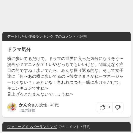
デートしたい俳優ランキング
でのコメント・評判
ドラマ気分
横に歩いてるだけで、ドラマの世界に入った気分になりそう〜
漫画か？アニメか？！いやどっちでもいいけど、間違えなく注
目の的ですね！歩いてたら、みんな振り返る的な、そして女子
達に「何〜あの横に歩いてるの〜彼女？まさかねーマネージャ
ーじゃない？」みたいな！言われつつも一緒に歩けるだけで、
キュンキュンですね〜
見上げるとたまんないでしょうね〜
かん☆
さん(女性・40代)
0
1位
の評価
ジャニーズメンバーランキング
でのコメント・評判