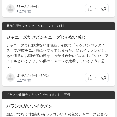
ひー
さん(女性)
4
1位
の評価
歴代俳優ランキング
でのコメント・評判
ジャニーズだけどジャニーズじゃない感じ
ジャニーズでは数少ない俳優組。初めて「イケメンパラダイ
ス」で演技を見た時にハマってしまった。顔もイケメンだし、
あの明るいお調子者の役をしっかり自分のものにしていた。ア
イドルというより、俳優のイメージが定着しているように思
う。
ミキ
さん(女性・30代)
4
5位
の評価
イケメン俳優ランキング
でのコメント・評判
バランスがいいイケメン
顔だけでなく体(筋肉)もカッコいい！異色のジャニーズと言わ