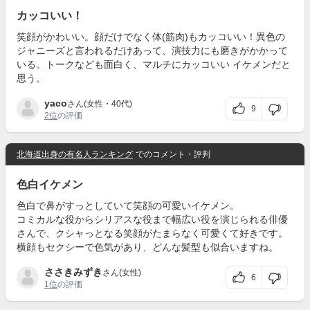
カッコいい！
笑顔がかわいい。顔だけでなく体(筋肉)もカッコいい！異色の
ジャニーズと言われるだけあって、演技力にも磨きがかかって
いる。トークなども面白く、マルチにカッコいい イケメンだと
思う。
yaco
さん(女性・40代)
9
2位
の評価
北海道出身の有名人ランキング
でのコメント・評判
色白イケメン
色白で鼻がすっとしていて笑顔の可愛いイケメン。
コミカルな役からシリアスな役まで幅広い役を演じられる俳優
さんで、クシャっとなる笑顔がたまらなく可愛くて好きです。
横顔もセクシーで色気があり、どんな髪型も似合いますね。
ささきみずき
さん(女性)
6
1位
の評価