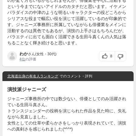
のが驚く方もいるかもしれませんが、俳優業を中心に活動する
という今までにないアイドルのカタチだと思います。イケメン
パラダイスの中津のような明るいキャラクターの役どころから
シリアスな役まで幅広い役を演じて活躍しているのが印象的で
す。ジャニーズ事務所に所属していながらも俳優業をメインに
活動するのは異色でもあるが、演技の上手さはもちろんだが、
バラエティに出ても面白く活躍できる生田斗真くんの人気は落
ちることなく輝き続けると思います。
わか
さん(女性・30代)
8
4位
の評価
北海道出身の有名人ランキング
でのコメント・評判
演技派ジャニーズ
ジャニーズ事務所の中では数少ない、俳優としてのみ活躍され
ている生田斗真さん。
トランスジェンダーの役柄を演じられた作品を見た時に、失礼
ながら見直しました。
女性としての仕草や柔らかさをしっかり表現されていて、演技
への真剣さを感じられました(*^^*)