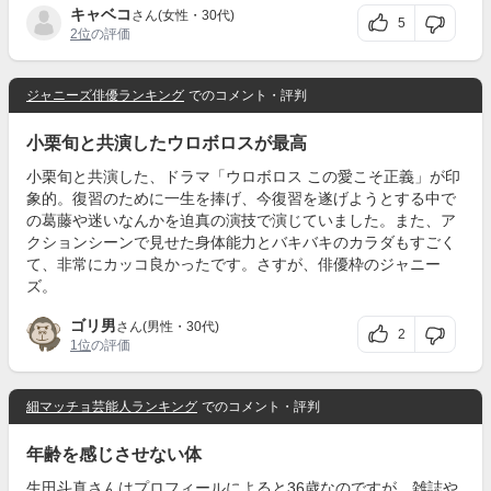
キャベコ
さん(女性・30代)
5
2位
の評価
ジャニーズ俳優ランキング
でのコメント・評判
小栗旬と共演したウロボロスが最高
小栗旬と共演した、ドラマ「ウロボロス この愛こそ正義」が印
象的。復習のために一生を捧げ、今復習を遂げようとする中で
の葛藤や迷いなんかを迫真の演技で演じていました。また、ア
クションシーンで見せた身体能力とバキバキのカラダもすごく
て、非常にカッコ良かったです。さすが、俳優枠のジャニー
ズ。
ゴリ男
さん(男性・30代)
2
1位
の評価
細マッチョ芸能人ランキング
でのコメント・評判
年齢を感じさせない体
生田斗真さんはプロフィールによると36歳なのですが、雑誌や