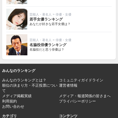
芸能人・著名人
>
俳優・女優
若手女優ランキング
あなたが好きな若手女優は？
芸能人・著名人
>
俳優・女優
名脇役俳優ランキング
名脇役だと思う俳優は？
みんなのランキング
みんなのランキングとは？
コミュニティガイドライン
順位の決まり方・不正投票につい
運営者情報
て
メディア掲載実績
メディア・報道関係の皆さまへ
利用規約
プライバシーポリシー
お問い合わせ
カテゴリ
コンテンツ