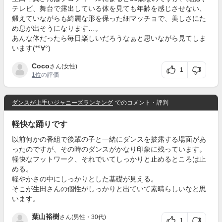
テレビ、舞台で露出している体を見ても年齢を感じさせない、
鍛えていながらも綺麗な形を保った細マッチョで、美しさにた
め息が出そうになります…。
あんな体だったら毎日楽しいだろうなぁと思いながら見てしま
います(*°∀°)
Coco
さん(女性)
1
1位
の評価
ダンスが上手いジャニーズランキング
でのコメント・評判
軽快な踊りです
以前何かの番組で後輩の子と一緒にダンスを披露する場面があ
ったのですが、その時のダンスがかなり印象に残っています。
軽快なフットワーク、それでいてしっかりと止めるところは止
める。
軽やかさの中にしっかりとした基礎が見える。
そこが生田さんの個性がしっかりと出ていて素晴らしいなと思
います。
葉山裕樹
さん(男性・30代)
1