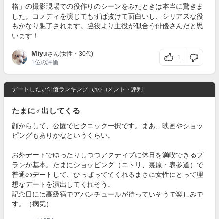
格」の撮影現場での役作りのシーンをみたときは本当に驚きま
した。コメディを演じてもずば抜けて面白いし、シリアスな役
もかなり魅了されます。脇役より主役が似合う俳優さんだと思
います！
Miyu
さん(女性・30代)
1
1位
の評価
デートしたい俳優ランキング
でのコメント・評判
たまに♂出してくる
顔からして、公園でピクニック一択です。まあ、映画やショッ
ピングもありかなというくらい。
お外デートでゆったりしつつアクティブに休日を満喫できるプ
ランが基本。たまにショッピング（ニトリ、裏原・表参道）で
普通のデートして、ひっぱっててくれるまさに女性にとって理
想なデートを演出してくれそう。
記念日には高級宿でアバンチュールが待っていそうで楽しみで
す。（病気）