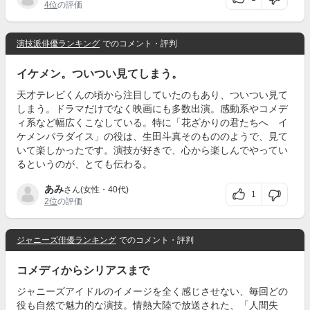
4位
の評価
演技派俳優ランキング
でのコメント・評判
イケメン。ついつい見てしまう。
天才テレビくんの頃から注目していたのもあり、ついつい見て
しまう。ドラマだけでなく映画にも多数出演。感動系やコメデ
ィ系など幅広くこなしている。特に「花ざかりの君たちへ イ
ケメンパラダイス」の役は、生田斗真そのもののようで、見て
いて楽しかったです。演技が好きで、心から楽しんでやってい
るというのが、とても伝わる。
あみ
さん(女性・40代)
1
2位
の評価
ジャニーズ俳優ランキング
でのコメント・評判
コメディからシリアスまで
ジャニーズアイドルのイメージを全く感じさせない、毎回どの
役も自然で魅力的な演技。情熱大陸で放送された、「人間失