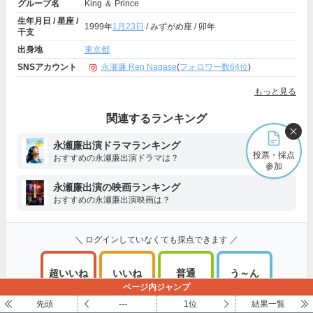
グループ名
King ＆ Prince
生年月日 / 星座 /
1999年
1月23日
/ みずがめ座 / 卯年
干支
出身地
東京都
SNSアカウント
永瀬廉 Ren Nagase
(
フォロワー数64位
)
もっと見る
関連するランキング
永瀬廉出演ドラマランキング
投票・採点
おすすめの永瀬廉出演ドラマは？
参加
永瀬廉出演の映画ランキング
おすすめの永瀬廉出演映画は？
＼ ログインしていなくても採点できます ／
超いいね
いいね
普通
う～ん
100～81点
80～61点
60～41点
40～1点
ページ内ジャンプ
先頭
---
1位
結果一覧