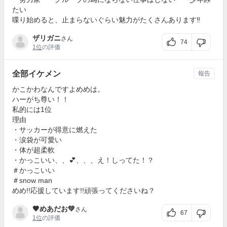
たい
喋り始めると、止まらないぐらい魅力がたくさんあります‼︎
ザリガニ
さん
74
1位
の評価
全部イケメン
報告
かこかわなんですよめめは。
ハーがち尊い！！
私的には1位
理由
・サッカーが得意に燃えた
・涙袋が可愛い
・体が超柔軟
・かっこいい、、💕、、、え！しってた！？
＃かっこいい
＃snow man
めめ!!応援しています!!頑張ってくださいね？
🖤めあだお💚
さん
67
1位
の評価