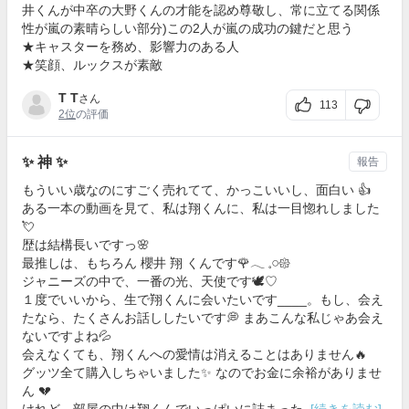
井くんが中卒の大野くんの才能を認め尊敬し、常に立てる関係
性が嵐の素晴らしい部分)この2人が嵐の成功の鍵だと思う
★キャスターを務め、影響力のある人
★笑顔、ルックスが素敵
T T
さん
113
2位
の評価
✨ 神 ✨
報告
もういい歳なのにすごく売れてて、かっこいいし、面白い 👍
ある一本の動画を見て、私は翔くんに、私は一目惚れしました
💘
歴は結構長いですっ🌸
最推しは、もちろん 櫻井 翔 くんです🌹𓂃 𓈒𓏸𑁍‬
ジャニーズの中で、一番の光、天使です🕊♡
１度でいいから、生で翔くんに会いたいです____。もし、会え
たなら、たくさんお話ししたいです💭 まあこんな私じゃあ会え
ないですよね💦
会えなくても、翔くんへの愛情は消えることはありません🔥
グッツ全て購入しちゃいました✨ なのでお金に余裕がありませ
ん 💔