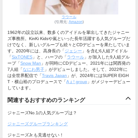
ラウール
(引用元:
Amazon
)
1962年の設立以来、数多くのアイドルを輩出してきたジャニー
ズ事務所。KinKi Kidsや嵐といった長年活躍する人気グループだ
けでなく、新しいグループも続々とCDデビューを果たしていま
す。2020年には、高身長の「
ジェシー
」を含む6人組アイドル
「
SixTONES
」と、ハーフの「
ラウール
」が加入した9人組グル
ープ「
Snow Man
」が同時にCDデビュー、2021年には関西発の
7人組「
なにわ男子
」がデビューしました。そして、2022年に
は全世界配信で「
Travis Japan
」が、2024年にはSUPER EIGH
T・横山裕のプロデュースで「
Aぇ! group
」がメジャーデビュー
しています。
関連するおすすめのランキング
ジャニーズNo.1の人気グループは？
ジャニーズグループランキング
ジャニーズJr.も見逃せない！