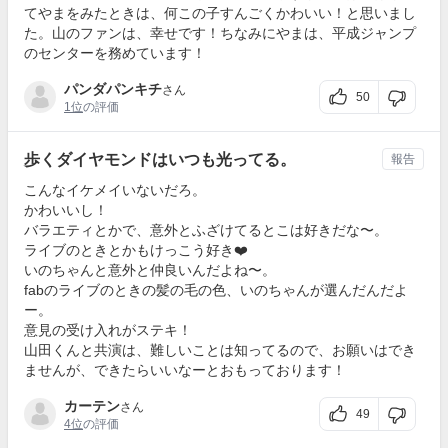
てやまをみたときは、何この子すんごくかわいい！と思いまし
た。山のファンは、幸せです！ちなみにやまは、平成ジャンプ
のセンターを務めています！
パンダパンキチ
さん
50
1位
の評価
歩くダイヤモンドはいつも光ってる。
報告
こんなイケメイいないだろ。
かわいいし！
バラエティとかで、意外とふざけてるとこは好きだな〜。
ライブのときとかもけっこう好き❤️
いのちゃんと意外と仲良いんだよね〜。
fabのライブのときの髪の毛の色、いのちゃんが選んだんだよ
ー。
意見の受け入れがステキ！
山田くんと共演は、難しいことは知ってるので、お願いはでき
ませんが、できたらいいなーとおもっております！
カーテン
さん
49
4位
の評価