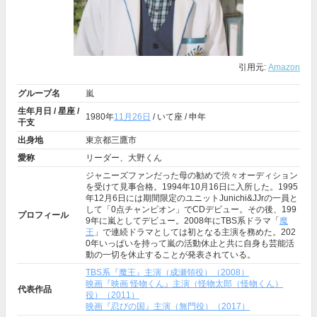
引用元:
Amazon
グループ名
嵐
生年月日 / 星座 /
1980年
11月26日
/ いて座 / 申年
干支
出身地
東京都三鷹市
愛称
リーダー、大野くん
ジャニーズファンだった母の勧めで渋々オーディション
を受けて見事合格。1994年10月16日に入所した。1995
年12月6日には期間限定のユニットJunichi&JJrの一員と
して「0点チャンピオン」でCDデビュー。その後、199
プロフィール
9年に嵐としてデビュー。2008年にTBS系ドラマ「
魔
王
」で連続ドラマとしては初となる主演を務めた。202
0年いっぱいを持って嵐の活動休止と共に自身も芸能活
動の一切を休止することが発表されている。
TBS系『魔王』主演（成瀬領役）（2008）
映画『映画 怪物くん』主演（怪物太郎（怪物くん）
代表作品
役）（2011）
映画『忍びの国』主演（無門役）（2017）