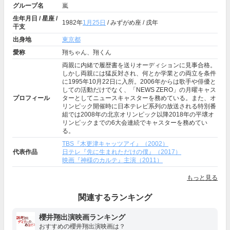
グループ名
嵐
生年月日 / 星座 /
1982年
1月25日
/ みずがめ座 / 戌年
干支
出身地
東京都
愛称
翔ちゃん、翔くん
両親に内緒で履歴書を送りオーディションに見事合格。
しかし両親には猛反対され、何とか学業との両立を条件
に1995年10月22日に入所。2006年からは歌手や俳優と
しての活動だけでなく、「NEWS ZERO」の月曜キャス
プロフィール
ターとしてニュースキャスターを務めている。また、オ
リンピック開催時に日本テレビ系列の放送される特別番
組では2008年の北京オリンピック以降2018年の平壌オ
リンピックまでの6大会連続でキャスターを務めてい
る。
TBS『木更津キャッツアイ』（2002）
代表作品
日テレ『先に生まれただけの僕』（2017）
映画『神様のカルテ』主演（2011）
もっと見る
関連するランキング
櫻井翔出演映画ランキング
おすすめの櫻井翔出演映画は？