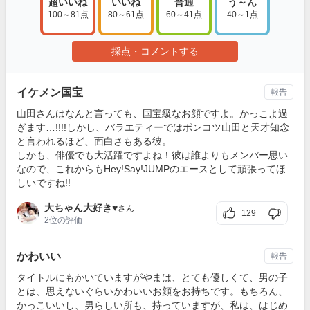
超いいね
いいね
普通
う～ん
100～81点
80～61点
60～41点
40～1点
採点・コメントする
イケメン国宝
報告
山田さんはなんと言っても、国宝級なお顔ですよ。かっこよ過
ぎます…!!!!しかし、バラエティーではポンコツ山田と天才知念
と言われるほど、面白さもある彼。
しかも、俳優でも大活躍ですよね！彼は誰よりもメンバー思い
なので、これからもHey!Say!JUMPのエースとして頑張ってほ
しいですね!!
大ちゃん大好き♥
さん
129
2位
の評価
かわいい
報告
タイトルにもかいていますがやまは、とても優しくて、男の子
とは、思えないぐらいかわいいお顔をお持ちです。もちろん、
かっこいいし、男らしい所も、持っていますが、私は、はじめ