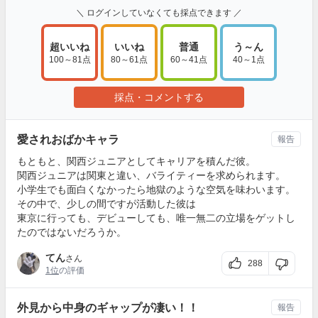
＼ ログインしていなくても採点できます ／
超いいね
いいね
普通
う～ん
100～81点
80～61点
60～41点
40～1点
採点・コメントする
愛されおばかキャラ
報告
もともと、関西ジュニアとしてキャリアを積んだ彼。
関西ジュニアは関東と違い、バライティーを求められます。
小学生でも面白くなかったら地獄のような空気を味わいます。
その中で、少しの間ですが活動した彼は
東京に行っても、デビューしても、唯一無二の立場をゲットし
たのではないだろうか。
てん
さん
288
1位
の評価
外見から中身のギャップが凄い！！
報告