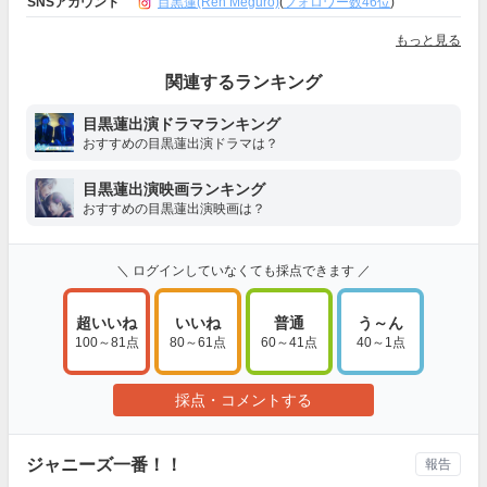
SNSアカウント
目黒蓮(Ren Meguro)
(
フォロワー数46位
)
もっと見る
関連するランキング
目黒蓮出演ドラマランキング
おすすめの目黒蓮出演ドラマは？
目黒蓮出演映画ランキング
おすすめの目黒蓮出演映画は？
＼ ログインしていなくても採点できます ／
超いいね
いいね
普通
う～ん
100～81点
80～61点
60～41点
40～1点
採点・コメントする
ジャニーズ一番！！
報告