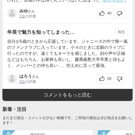
けれど、部屋の中は翔くんでいっぱいに詰まった
[続きを読む]
みゆ
さん
40
1位
の評価
年長で魅力を知ってしまった…
報告
自分が5歳のときから応援しています。ジャニーズの中で唯一嵐
のファンクラブに入っています。小４のときに念願のライブに
行ったのですが、遠くてもオーラを感じました。顔や声や正確
などはもちろん、お家柄も良いし、慶應義塾大学卒業と頭もよ
く、メンバーとの仲も良い…、控えめに言って最強。
はろう
さん
26
2位
の評価
コメントをもっと読む
新着・注目
まだまだ採点・コメントが少ない候補です。ご存知の場合はぜひ採点をお願いし
ます！
注目
注目