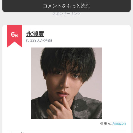
コメントをもっと読む
スポンサーリンク
6
永瀬廉
位
(5,229人が評価)
引用元:
Amazon