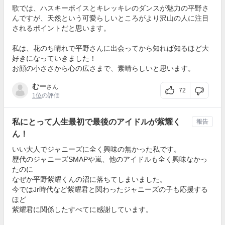
歌では、ハスキーボイスとキレッキレのダンスが魅力の平野さ
んですが、天然という可愛らしいところがより沢山の人に注目
されるポイントだと思います。
私は、花のち晴れで平野さんに出会ってから知れば知るほど大
好きになっていきました！
お顔の小ささから心の広さまで、素晴らしいと思います。
むー
さん
72
1位
の評価
私にとって人生最初で最後のアイドルが紫耀く
報告
ん！
いい大人でジャニーズに全く興味の無かった私です。
歴代のジャニーズSMAPや嵐、他のアイドルも全く興味なかっ
たのに
なぜか平野紫耀くんの沼に落ちてしまいました。
今ではJr時代など紫耀君と関わったジャニーズの子も応援する
ほど
紫耀君に関係したすべてに感謝しています。