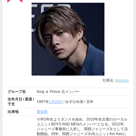
引用元:
Amazon
グループ名
King ＆ Prince 元メンバー
生年月日 / 星座 /
1997年
1月29日
/ みずがめ座 / 丑年
干支
出身地
愛知県
小学2年生よりダンスを始め、2010年名古屋のローカル
ユニットBOYS AND MENのメンバーとなる。2012年、
ジャニーズ事務所に入所し、関西ジャニーズJr.として活
動開始。同年、関西ジャニーズJr.内ユニットKin Kanに