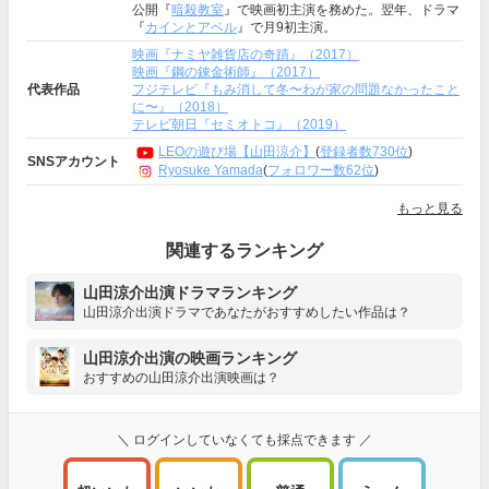
公開『
暗殺教室
』で映画初主演を務めた。翌年、ドラマ
『
カインとアベル
』で月9初主演。
映画『ナミヤ雑貨店の奇蹟』（2017）
映画『鋼の錬金術師』（2017）
代表作品
フジテレビ『もみ消して冬〜わが家の問題なかったこと
に〜』（2018）
テレビ朝日『セミオトコ』（2019）
LEOの遊び場【山田涼介】
(
登録者数730位
)
SNSアカウント
Ryosuke Yamada
(
フォロワー数62位
)
もっと見る
関連するランキング
山田涼介出演ドラマランキング
山田涼介出演ドラマであなたがおすすめしたい作品は？
山田涼介出演の映画ランキング
おすすめの山田涼介出演映画は？
＼ ログインしていなくても採点できます ／