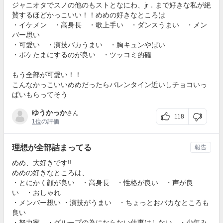
ジャニオタでスノの他のもストとなにわ、jr．まで好きな私が絶
賛するほどかっこいい！！めめの好きなところは
・イケメン ・高身長 ・歌上手い ・ダンスうまい ・メン
バー思い
・可愛い ・演技バカうまい ・胸キュンやばい
・ボケたまにするのが良い ・ツッコミ的確
もう全部が可愛い！！
こんなかっこいいめめだったらバレンタイン近いしチョコいっ
ぱいもらってそう
ゆうかっか
さん
118
1位
の評価
理想が全部詰まってる
報告
めめ、大好きです‼︎
めめの好きなところは、
・とにかく顔が良い ・高身長 ・性格が良い ・声が良
い ・おしゃれ
・メンバー想い ・演技がうまい ・ちょっとおバカなところも
良い
・努力家 ・グループの為にならない仕事はしない ・少年み