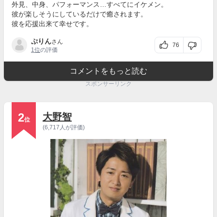
外見、中身、パフォーマンス…すべてにイケメン。
彼が楽しそうにしているだけで癒されます。
彼を応援出来て幸せです。
ぷりん
さん
76
1位
の評価
コメントをもっと読む
スポンサーリンク
2
大野智
位
(6,717人が評価)