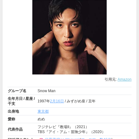
引用元:
Amazon
グループ名
Snow Man
生年月日 / 星座 /
1997年
2月16日
/ みずがめ座 / 丑年
干支
出身地
東京都
愛称
めめ
フジテレビ『教場II』（2021）
代表作品
TBS『アイ・アム・冒険少年』（2020）