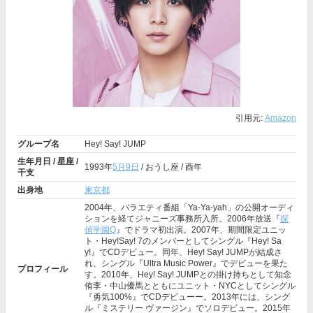
引用元:
Amazon
グループ名
Hey! Say! JUMP
生年月日 / 星座 /
1993年
5月9日
/ おうし座 / 酉年
干支
出身地
東京都
2004年、バラエティ番組「Ya-Ya-yah」の公開オーディ
ションを経てジャニーズ事務所入所。2006年放送『
探
偵学園Q
』でドラマ初出演。2007年、期間限定ユニッ
ト・Hey!Say! 7のメンバーとしてシングル『Hey! Sa
y!』でCDデビュー。同年、Hey! Say! JUMPが結成さ
れ、シングル『Ultra Music Power』でデビューを果た
プロフィール
す。2010年、Hey! Say! JUMPとの掛け持ちとして知念
侑李・中山優馬とともにユニット・NYCとしてシングル
『勇気100%』でCDデビューー。2013年には、シング
ル『ミステリー ヴァージン』でソロデビュー。2015年