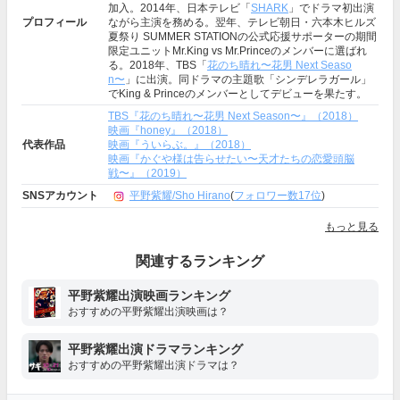
加入。2014年、日本テレビ「
SHARK
」でドラマ初出演
プロフィール
ながら主演を務める。翌年、テレビ朝日・六本木ヒルズ
夏祭り SUMMER STATIONの公式応援サポーターの期間
限定ユニットMr.King vs Mr.Princeのメンバーに選ばれ
る。2018年、TBS「
花のち晴れ〜花男 Next Seaso
n〜
」に出演。同ドラマの主題歌「シンデレラガール」
でKing & Princeのメンバーとしてデビューを果たす。
TBS『花のち晴れ〜花男 Next Season〜』（2018）
映画『honey』（2018）
代表作品
映画『ういらぶ。』（2018）
映画『かぐや様は告らせたい〜天才たちの恋愛頭脳
戦〜』（2019）
SNSアカウント
平野紫耀/Sho Hirano
(
フォロワー数17位
)
もっと見る
関連するランキング
平野紫耀出演映画ランキング
おすすめの平野紫耀出演映画は？
平野紫耀出演ドラマランキング
おすすめの平野紫耀出演ドラマは？