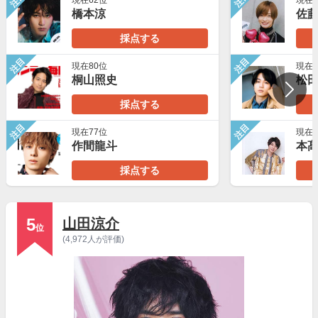
現在62位
現在7
橋本涼
佐
採点する
注目
注目
現在80位
現在7
桐山照史
松
採点する
注目
注目
現在77位
現在9
作間龍斗
本
採点する
5
山田涼介
位
(4,972人が評価)