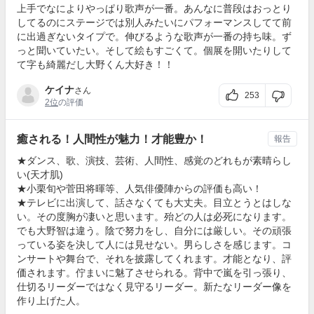
上手でなによりやっぱり歌声が一番。あんなに普段はおっとり
してるのにステージでは別人みたいにパフォーマンスしてて前
に出過ぎないタイプで。伸びるような歌声が一番の持ち味。ず
っと聞いていたい。そして絵もすごくて。個展を開いたりして
て字も綺麗だし大野くん大好き！！
ケイナ
さん
253
2位
の評価
癒される！人間性が魅力！才能豊か！
報告
★ダンス、歌、演技、芸術、人間性、感覚のどれもが素晴らし
い(天才肌)
★小栗旬や菅田将暉等、人気俳優陣からの評価も高い！
★テレビに出演して、話さなくても大丈夫。目立とうとはしな
い。その度胸が凄いと思います。殆どの人は必死になります。
でも大野智は違う。陰で努力をし、自分には厳しい。その頑張
っている姿を決して人には見せない。男らしさを感じます。コ
ンサートや舞台で、それを披露してくれます。才能となり、評
価されます。佇まいに魅了させられる。背中で嵐を引っ張り、
仕切るリーダーではなく見守るリーダー。新たなリーダー像を
作り上げた人。