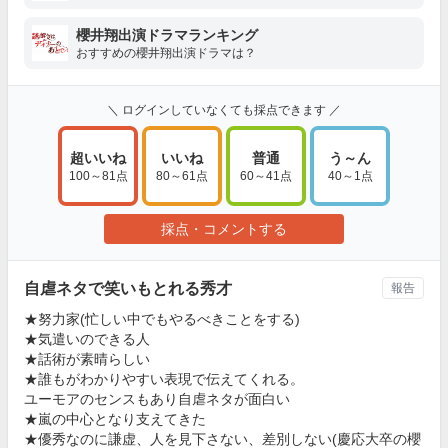
櫻井翔出演ドラマランキング
おすすめの櫻井翔出演ドラマは？
＼ ログインしていなくても採点できます ／
超いいね
いいね
普通
う～ん
100～81点
80～61点
60～41点
40～1点
採点・コメントする
自虐ネタで笑いもとれる秀才
報告
★努力家(忙しい中でもやるべきことをする)
★気遣いのできる人
★話術が素晴らしい
★誰もがわかりやすい表現で伝えてくれる。
ユーモアのセンスもあり自虐ネタが面白い
★嵐の中心となり支えてきた
★優秀なのに謙虚、人を見下さない、差別しない(慶応大卒の櫻