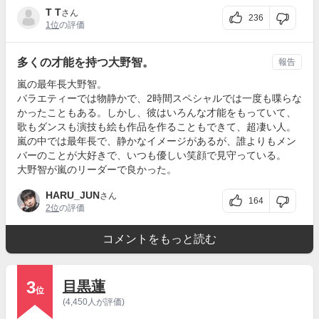
T T
さん
236
1位
の評価
多くの才能を持つ大野智。
報告
嵐の最年長大野智。
バラエティーでは物静かで、2時間スペシャルでは一度も喋らな
かったこともある。しかし、彼はいろんな才能をもっていて、
歌もダンスも演技も絵も作品を作ることもできて、超凄い人。
嵐の中では最年長で、静かなイメージがあるが、誰よりもメン
バーのことが大好きで、いつも優しい笑顔で見守っている。
大野智が嵐のリーダーで良かった。
HARU_JUN
さん
164
2位
の評価
コメントをもっと読む
3
目黒蓮
位
(4,450人が評価)