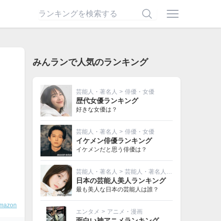
みんランで人気のランキング
芸能人・著名人
>
俳優・女優
歴代女優ランキング
好きな女優は？
芸能人・著名人
>
俳優・女優
イケメン俳優ランキング
イケメンだと思う俳優は？
芸能人・著名人
>
芸能人・著名人その他
日本の芸能人美人ランキング
最も美人な日本の芸能人は誰？
mazon
エンタメ
>
アニメ・漫画
面白い神アニメランキング