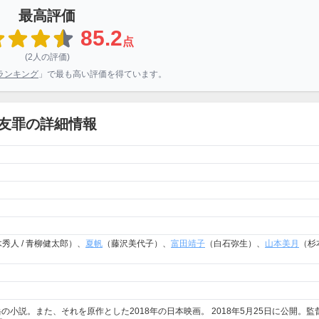
最高評価
85.2
点
(2人の評価)
ランキング
」で最も高い評価を得ています。
友罪の詳細情報
秀人 / 青柳健太郎）、
夏帆
（藤沢美代子）、
富田靖子
（白石弥生）、
山本美月
（杉
小説。また、それを原作とした2018年の日本映画。 2018年5月25日に公開。監