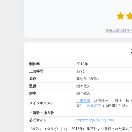
「
夏帆出演の映画
制作年
2013年
上映時間
129分
原作
薬丸岳『友罪』
監督
瀬々敬久
脚本
瀬々敬久
生田斗真
（益田純一）、瑛太（鈴木
メインキャスト
美）、
佐藤浩市
（山内修司）ほか
主題歌・挿入歌
-
公式サイト
https://gaga.ne.jp/yuzai/
『友罪』（ゆうざい）は、2013年に集英社より発行された薬丸岳の