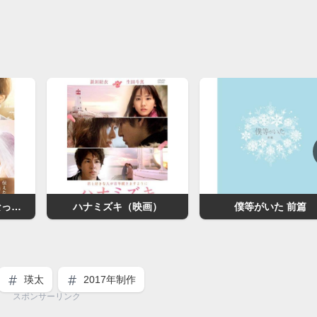
先生！ 、、、好きになってもいいですか？
ハナミズキ（映画）
僕等がいた 前篇
瑛太
2017年制作
スポンサーリンク