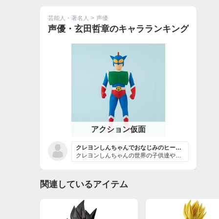
芸能人・著名人
>
声優
声優・玄田哲章のキャラランキング
アクション仮面
クレヨンしんちゃんでおなじみのヒーロー
クレヨンしんちゃんの世界の子供達や、現実世界のクレしん...
関連しているアイテム