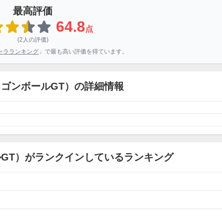
最高評価
64.8
点
(2人の評価)
ャラランキング
」で最も高い評価を得ています。
ゴンボールGT）の詳細情報
GT）がランクインしているランキング