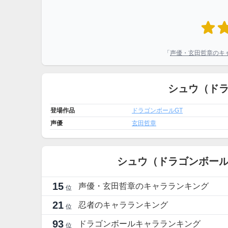
「
声優・玄田哲章のキ
シュウ（ドラ
登場作品
ドラゴンボールGT
声優
玄田哲章
シュウ（ドラゴンボール
15
声優・玄田哲章のキャラランキング
位
21
忍者のキャラランキング
位
93
ドラゴンボールキャラランキング
位