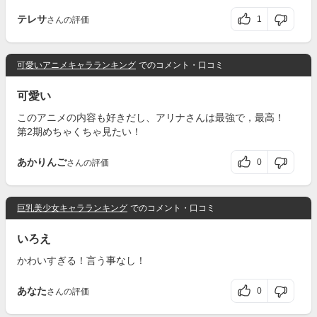
テレサ
1
さんの評価
可愛いアニメキャラランキング
でのコメント・口コミ
可愛い
このアニメの内容も好きだし、アリナさんは最強で，最高！
第2期めちゃくちゃ見たい！
あかりんご
0
さんの評価
巨乳美少女キャラランキング
でのコメント・口コミ
いろえ
かわいすぎる！言う事なし！
あなた
0
さんの評価