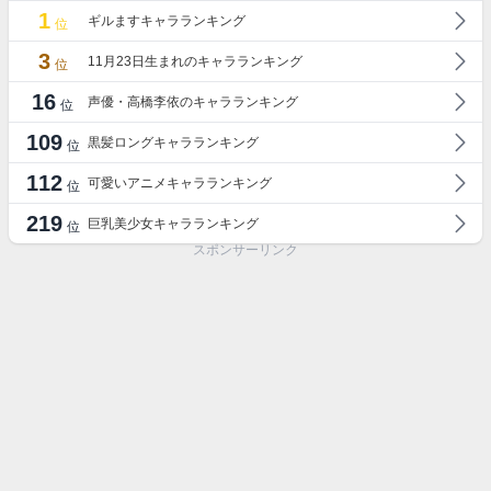
1
ギルますキャラランキング
位
3
11月23日生まれのキャラランキング
位
16
声優・高橋李依のキャラランキング
位
109
黒髪ロングキャラランキング
位
112
可愛いアニメキャラランキング
位
219
巨乳美少女キャラランキング
位
スポンサーリンク