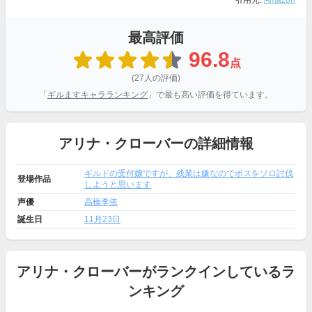
引用元:
Amazon
最高評価
96.8
点
(27人の評価)
「
ギルますキャラランキング
」で最も高い評価を得ています。
アリナ・クローバーの詳細情報
ギルドの受付嬢ですが、残業は嫌なのでボスをソロ討伐
登場作品
しようと思います
声優
高橋李依
誕生日
11月23日
アリナ・クローバーがランクインしているラ
ンキング