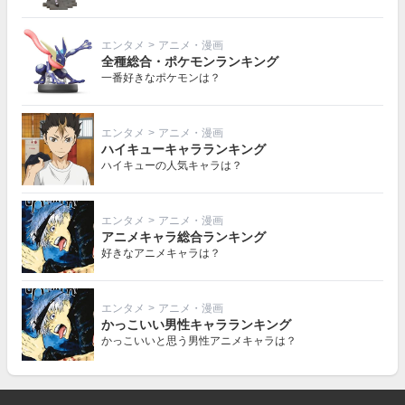
エンタメ
>
アニメ・漫画
全種総合・ポケモンランキング
一番好きなポケモンは？
エンタメ
>
アニメ・漫画
ハイキューキャラランキング
ハイキューの人気キャラは？
エンタメ
>
アニメ・漫画
アニメキャラ総合ランキング
好きなアニメキャラは？
エンタメ
>
アニメ・漫画
かっこいい男性キャラランキング
かっこいいと思う男性アニメキャラは？