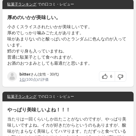
駄菓子ランキング
での口コミ・レビュー
厚めのいかが美味しい。
小さくスライスされたいかが美味しいです。
厚めでしっかり噛みごたえがあります。
味があまりないのと酸っぱいのとランダムに色んなのが入って
います。
鱈のすり身も入っていますね。
普通に駄菓子として食べれますが、
お酒のおつまみとしても最適だと思います。
bitter
さん(女性・30代)
6
1位
(100点)の評価
駄菓子ランキング
での口コミ・レビュー
やっぱり美味しいよね！！！
当たりは一回くらいしか出たことがないのですが、やっぱり美
味しいですよね。イカが好きだからというのもありますが、酸
味がたまらなく美味しくてハマります。ただずっと食べている