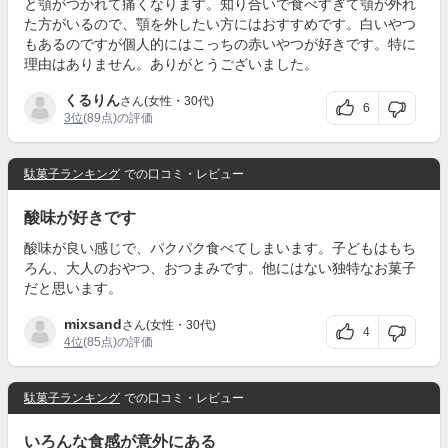
と顎がつかれて痛くなります。知り合いで食べすぎて顎が外れ
た方がいるので、顎を外したい方にはおすすめです。白いやつ
もあるのですが個人的にはこっちの赤いやつが好きです。特に
理由はありません。ありがとうございました。
くるりん
さん(女性・30代)
6
3位
(89点)の評価
駄菓子ランキング
での口コミ・レビュー
酸味が好きです
酸味が良い感じで、パクパク食べてしまいます。子どもはもち
ろん、大人のおやつ、おつまみです。他にはない独特なお菓子
だと思います。
mixsand
さん(女性・30代)
4
4位
(85点)の評価
駄菓子ランキング
での口コミ・レビュー
いろんな食感が意外にある