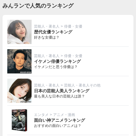
みんランで人気のランキング
芸能人・著名人
>
俳優・女優
歴代女優ランキング
好きな女優は？
芸能人・著名人
>
俳優・女優
イケメン俳優ランキング
イケメンだと思う俳優は？
芸能人・著名人
>
芸能人・著名人その他
日本の芸能人美人ランキング
最も美人な日本の芸能人は誰？
エンタメ
>
アニメ・漫画
面白い神アニメランキング
おすすめの面白いアニメは？