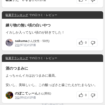
さんの評価
駄菓子ランキング
での口コミ・レビュー
練り物の無い頃の白いやつ
イカしか入ってない頃のが好きでした！
sakuma
さん(女性・50代)
0
2位
(97点)の評価
駄菓子ランキング
での口コミ・レビュー
酒のつまみに
よっちゃんイカはおつまみに最高。
安いし、美味しいし、この酸っぱさと歯ごたえがたまらない。
のぼこてぃーん
さん(男性)
0
3位
(89点)の評価
スポンサーリンク