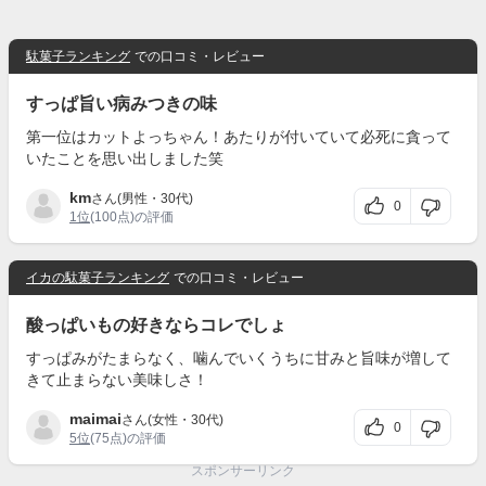
駄菓子ランキング
での口コミ・レビュー
すっぱ旨い病みつきの味
第一位はカットよっちゃん！あたりが付いていて必死に貪って
いたことを思い出しました笑
km
さん(男性・30代)
0
1位
(100点)の評価
イカの駄菓子ランキング
での口コミ・レビュー
酸っぱいもの好きならコレでしょ
すっぱみがたまらなく、噛んでいくうちに甘みと旨味が増して
きて止まらない美味しさ！
maimai
さん(女性・30代)
0
5位
(75点)の評価
スポンサーリンク