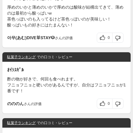
厚めのいかと薄めのいかで厚めのは酸味が結構出てきて、薄め
のは最初から酸っぱいw
茶色っぽいのも入ってるけど茶色っぽいのが美味しい！
酸っぱいもの好きにはたまんない！
아무(あむ)DIVE🐰STAY🐶
0
さんの評価
駄菓子ランキング
での口コミ・レビュー
ｵｲｼｽｷﾞﾙ
酢の物が好きで、何回も食べれます。
フニョフニョと硬いのがあるんですが、自分はフニョフニョが1
番です！
のののん
0
さんの評価
駄菓子ランキング
での口コミ・レビュー