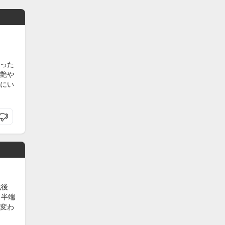
った
艶や
にい
代後
、半端
変わ