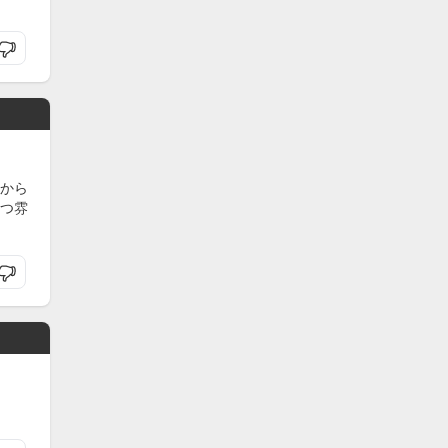
から
つ雰