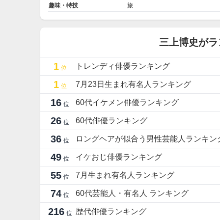
趣味・特技
旅
三上博史がラ
1
トレンディ俳優ランキング
位
1
7月23日生まれ有名人ランキング
位
16
60代イケメン俳優ランキング
位
26
60代俳優ランキング
位
36
ロングヘアが似合う男性芸能人ランキン
位
49
イケおじ俳優ランキング
位
55
7月生まれ有名人ランキング
位
74
60代芸能人・有名人 ランキング
位
216
歴代俳優ランキング
位