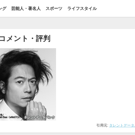
ング
芸能人・著名人
スポーツ
ライフスタイル
コメント・評判
引用元:
タレントデータ