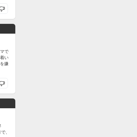
マで
着い
を嫌
好
方で、