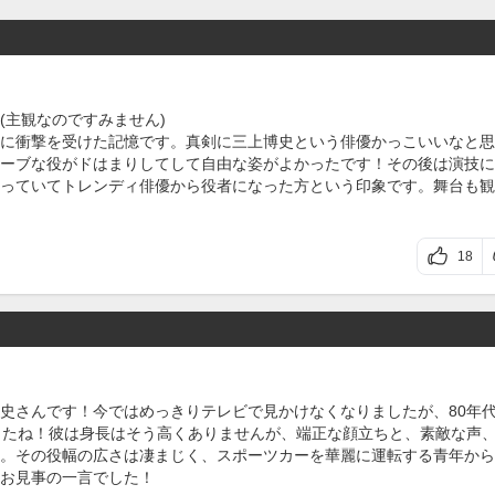
(主観なのですみません)
に衝撃を受けた記憶です。真剣に三上博史という俳優かっこいいなと思
ーブな役がドはまりしてして自由な姿がよかったです！その後は演技に
っていてトレンディ俳優から役者になった方という印象です。舞台も観
18
史さんです！今ではめっきりテレビで見かけなくなりましたが、80年
したね！彼は身長はそう高くありませんが、端正な顔立ちと、素敵な声
。その役幅の広さは凄まじく、スポーツカーを華麗に運転する青年から
お見事の一言でした！