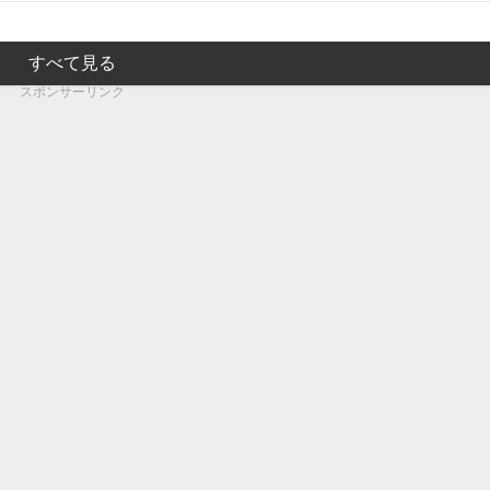
すべて見る
スポンサーリンク