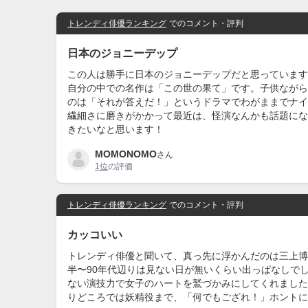
トレンディ俳優ランキング
でのコメント・評判
日本のジョニーデップ
この人は勝手に日本のジョニーデップだと思っています
自分の中での名作は「この世の果て」です。子供ながら
のは「それが答えだ！」というドラマでわがままでナイ
繊細さに磨きがかかって最近は、怪演なんかも話題にな
きたいなと思います！
MOMONOMO
さん
1位
の評価
トレンディ俳優ランキング
でのコメント・評判
カッコいい
トレンディ俳優と聞いて、真っ先に浮かんだのは三上博
半〜90年代辺りは見ない日が無いくらい出っぱなしで
ない演技力で女子のハートを鷲づかみにしてくれました
りどころでは妖精役まで、「何でもござれ！」ホントに