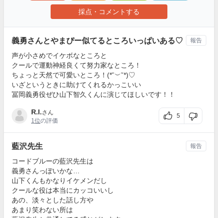
採点・コメントする
義勇さんとやまぴー似てるところいっぱいある♡
報告
声が小さめでイケボなところと
クールで運動神経良くて努力家なところ！
ちょっと天然で可愛いところ！(*˘︶˘*)♡
いざというときに助けてくれるかっこいい
冨岡義勇役ぜひ山下智久くんに演じてほしいです！！
R.I.
さん
5
1位
の評価
藍沢先生
報告
コードブルーの藍沢先生は
義勇さんっぽいかな…
山下くんもかなりイケメンだし
クールな役は本当にカッコいいし
あの、淡々とした話し方や
あまり笑わない所は