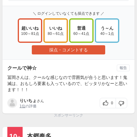
＼ ログインしていなくても採点できます ／
超いいね
いいね
普通
う～ん
100～81点
80～61点
60～41点
40～1点
採点・コメントする
クールで神☆
報告
冨岡さんは、クールな感じなので雰囲気が合うと思います！鬼
滅は、おもしろ要素も入っているので、ピッタリかなーと思い
ます！！！
りいちょ
さん
0
1位
の評価
スポンサーリンク
10
本郷奏多