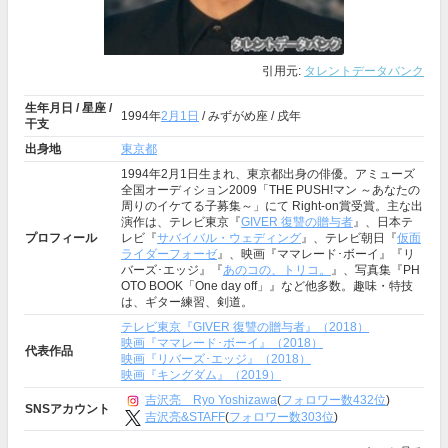
引用元:
タレントデータバンク
生年月日 / 星座 /
1994年
2月1日
/ みずがめ座 / 戌年
干支
出身地
東京都
1994年2月1日生まれ、東京都出身の俳優。アミューズ
全国オーディション2009「THE PUSH!マン ～あなたの
周りのイケてる子募集～」にて Right-on賞受賞。主な出
演作は、テレビ東京『
GIVER 復讐の贈与者
』、日本テ
プロフィール
レビ『
サバイバル・ウェディング
』、テレビ朝日『
仮面
ライダーフォーゼ
』、映画『ママレード･ボーイ』『リ
バーズ･エッジ』『
あのコの、トリコ。
』、写真集『PH
OTO BOOK「One day off」』など他多数。趣味・特技
は、ギター練習、剣道。
テレビ東京『GIVER 復讐の贈与者』（2018）
映画『ママレード･ボーイ』（2018）
代表作品
映画『リバーズ･エッジ』（2018）
映画『キングダム』（2019）
吉沢亮 Ryo Yoshizawa
(
フォロワー数432位
)
SNSアカウント
吉沢亮&STAFF
(
フォロワー数303位
)