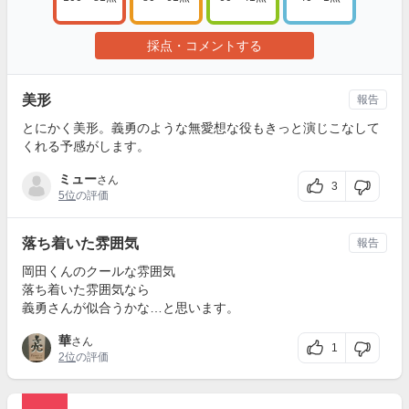
採点・コメントする
美形
報告
とにかく美形。義勇のような無愛想な役もきっと演じこなして
くれる予感がします。
ミュー
さん
3
5位
の評価
落ち着いた雰囲気
報告
岡田くんのクールな雰囲気
落ち着いた雰囲気なら
義勇さんが似合うかな…と思います。
華
さん
1
2位
の評価