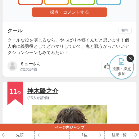
採点・コメントする
クール
報告
クールな役を演じるなら、やっぱり本郷くんだと思います！個
人的に義勇役としてどハマりしていて、鬼と戦うかっこいいア
クションシーンもみてみたい！
ミュー
さん
3
投票・採点
2位
の評価
参加
11
神木隆之介
位
(23人が評価)
ページ内ジャンプ
先頭
---
1位
結果一覧