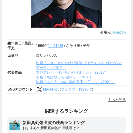
引用元:
Amazon
生年月日 / 星座 /
1996年
11月16日
/ さそり座 / 子年
干支
出身地
ロサンゼルス
映画『ジョジョの奇妙な冒険 ダイヤモンドは砕けない
第一章』（2017）
代表作品
フジテレビ『僕たちがやりました』（2017）
映画『ちはやふる-結び-』（2018）
映画『るろうに剣心 最終章 The Final』（2021）
SNSアカウント
Mackenyu
(
フォロワー数190位
)
もっと見る
関連するランキング
新田真剣佑出演の映画ランキング
おすすめの新田真剣佑出演映画は？