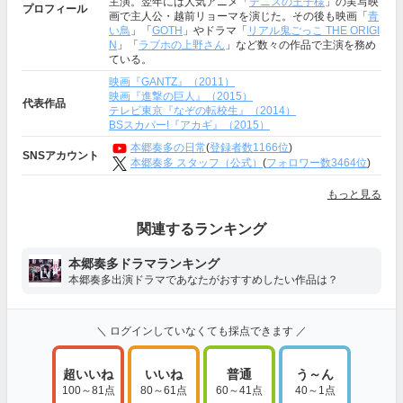
主演。翌年には人気アニメ「
テニスの王子様
」の実写映
プロフィール
画で主人公・越前リョーマを演じた。その後も映画「
青
い鳥
」「
GOTH
」やドラマ「
リアル鬼ごっこ THE ORIGI
N
」「
ラブホの上野さん
」など数々の作品で主演を務め
ている。
映画『GANTZ』（2011）
映画『進撃の巨人』（2015）
代表作品
テレビ東京『なぞの転校生』（2014）
BSスカパー!『アカギ』（2015）
本郷奏多の日常
(
登録者数1166位
)
SNSアカウント
本郷奏多 スタッフ（公式）
(
フォロワー数3464位
)
もっと見る
関連するランキング
本郷奏多ドラマランキング
本郷奏多出演ドラマであなたがおすすめしたい作品は？
＼ ログインしていなくても採点できます ／
超いいね
いいね
普通
う～ん
100～81点
80～61点
60～41点
40～1点