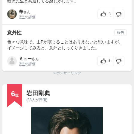
藍沢先生と共通してる感じがします。
華
さん
3
3位
の評価
意外性
報告
色々な意味で、山Pが演じることはありえないと思いますが、
イメージしてみると、意外としっくりきました。
ミュー
さん
1
3位
の評価
スポンサーリンク
6
岩田剛典
位
(33人が評価)