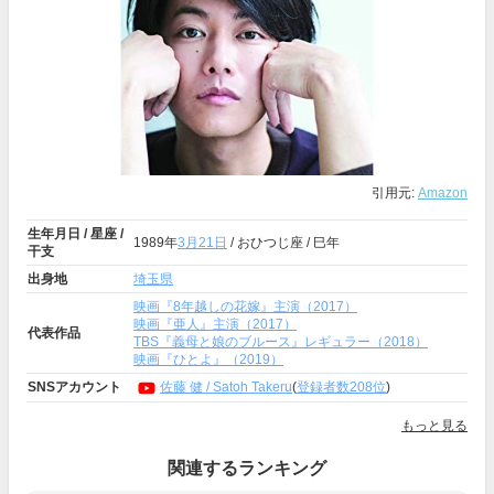
引用元:
Amazon
生年月日 / 星座 /
1989年
3月21日
/ おひつじ座 / 巳年
干支
出身地
埼玉県
映画『8年越しの花嫁』主演（2017）
映画『亜人』主演（2017）
代表作品
TBS『義母と娘のブルース』レギュラー（2018）
映画『ひとよ』（2019）
SNSアカウント
佐藤 健 / Satoh Takeru
(
登録者数208位
)
もっと見る
関連するランキング