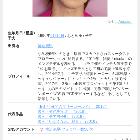
引用元:
Amazon
生年月日 / 星座 /
1996年
9月16日
/ おとめ座 / 子年
干支
出身地
神奈川県
小学校6年生のとき、原宿でスカウトされスターダスト
プロモーションに所属する。2011年、雑誌「nicola」の
メンズモデルを務める。ニコラ主催のメンモ人気投票で
1位を獲得し、メンズモデルとして初めて誌上連載を持
つ。2014年2月、ニチアサの特撮ヒーロー「烈車戦隊ト
プロフィール
ッキュウジャー」にトッキュウ4号（ヒカリ）役で出
演。2017年、GReeeeN映画プロジェクトの第1弾「キ
セキ -あの日のソビト-」に出演。同作で演じた"グリー
ンボーイズ"名義でCDデビューするなど、歌手としても
活躍している。
TBS『4分間のマリーゴールド』（2019）
映画『虹色デイズ』（2018）
代表作品
映画『チア男子!!』（2019）
映画『いなくなれ、群青』（2019）
SNSアカウント
横浜流星
(
フォロワー数50位
)