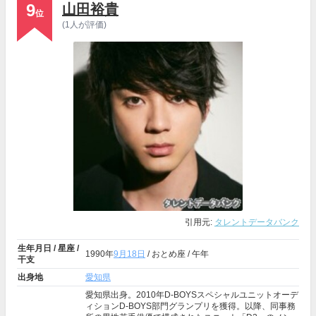
9
山田裕貴
位
(1人が評価)
引用元:
タレントデータバンク
生年月日 / 星座 /
1990年
9月18日
/ おとめ座 / 午年
干支
出身地
愛知県
愛知県出身。2010年D-BOYSスペシャルユニットオーデ
ィションD-BOYS部門グランプリを獲得。以降、同事務