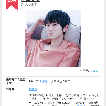
位
(61人が評価)
引用元:
Amazon
生年月日 / 星座 /
1990年
11月5日
/ さそり座 / 午年
干支
出身地
宮城県
幼稚園の頃より地元・仙台市を中心にキッズモデルとし
て活動。2002年、映画「リターナー」で俳優デビュ
ー。2005年には映画「HINOKIO」で14歳ながら映画初