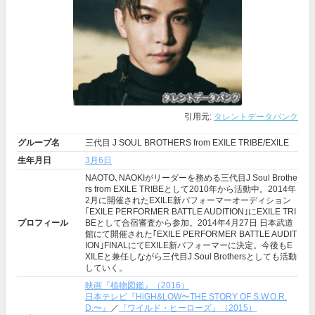
引用元:
タレントデータバンク
グループ名
三代目 J SOUL BROTHERS from EXILE TRIBE/EXILE
生年月日
3月6日
NAOTO､NAOKIがリーダーを務める三代目J Soul Brothe
rs from EXILE TRIBEとして2010年から活動中。2014年
2月に開催されたEXILE新パフォーマーオーディション
｢EXILE PERFORMER BATTLE AUDITION｣にEXILE TRI
プロフィール
BEとして合宿審査から参加。2014年4月27日 日本武道
館にて開催された｢EXILE PERFORMER BATTLE AUDIT
ION｣FINALにてEXILE新パフォーマーに決定。今後もE
XILEと兼任しながら三代目J Soul Brothersとしても活動
していく。
映画『植物図鑑』（2016）
日本テレビ『HiGH&LOW〜THE STORY OF S.W.O.R.
D.〜』
／
『ワイルド・ヒーローズ』（2015）