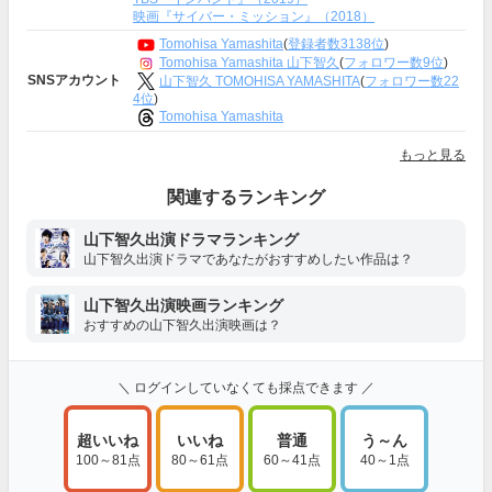
映画『サイバー・ミッション』（2018）
Tomohisa Yamashita
(
登録者数3138位
)
Tomohisa Yamashita 山下智久
(
フォロワー数9位
)
SNSアカウント
山下智久 TOMOHISA YAMASHITA
(
フォロワー数22
4位
)
Tomohisa Yamashita
もっと見る
関連するランキング
山下智久出演ドラマランキング
山下智久出演ドラマであなたがおすすめしたい作品は？
山下智久出演映画ランキング
おすすめの山下智久出演映画は？
＼ ログインしていなくても採点できます ／
超いいね
いいね
普通
う～ん
100～81点
80～61点
60～41点
40～1点