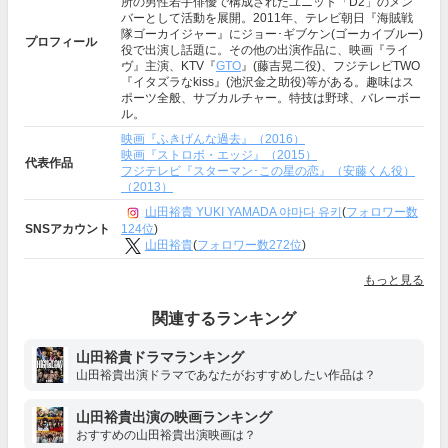
所の男性若手俳優で構成されたユニット「D2」のメン
バーとして活動を展開。2011年、テレビ朝日『海賊戦
隊ゴーカイジャー』にジョー･ギブケン(ゴーカイブルー)
プロフィール
役で出演し話題に。その他の出演作品に、映画『ライ
ヴ』主演、KTV『
GTO
』(藤吉晃二役)、フジテレビTWO
『イタズラなkiss』(池沢金之助役)等がある。趣味はス
ポーツ全般、サブカルチャー。特技は野球、バレーボー
ル。
映画『ふきげんな過去』（2016）
映画『ストロボ・エッジ』（2015）
代表作品
フジテレビ『スターマン･この星の恋』（安藤くん役）
（2013）
山田裕貴 YUKI YAMADA 야마다 유키
(
フォロワー数
124位
)
SNSアカウント
山田裕貴
(
フォロワー数272位
)
もっと見る
関連するランキング
山田裕貴ドラマランキング
山田裕貴出演ドラマであなたがおすすめしたい作品は？
山田裕貴出演の映画ランキング
おすすめの山田裕貴出演映画は？