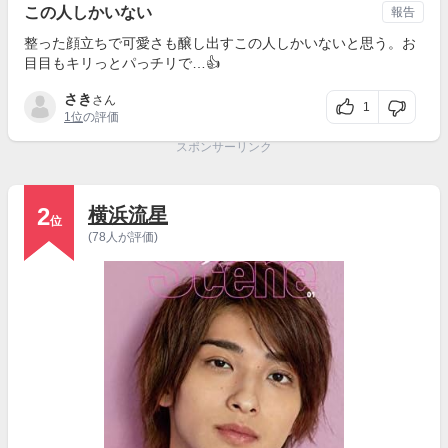
この人しかいない
報告
整った顔立ちで可愛さも醸し出すこの人しかいないと思う。お
目目もキリっとパっチリで…👍
さき
さん
1
1位
の評価
スポンサーリンク
2
横浜流星
位
(78人が評価)