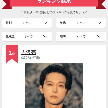
ランキング結果
＼男女別・年代別などのランキングも見てみよう／
性別
すべて
年代
すべて
血液型
すべて
期間
すべて
1
吉沢亮
位
(210人が評価)