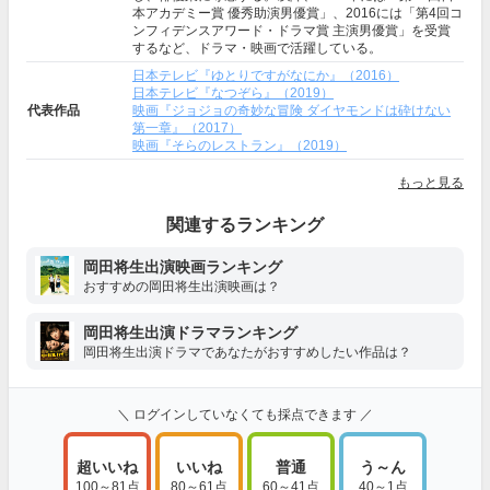
本アカデミー賞 優秀助演男優賞」、2016には「第4回コ
ンフィデンスアワード・ドラマ賞 主演男優賞」を受賞
するなど、ドラマ・映画で活躍している。
日本テレビ『ゆとりですがなにか』（2016）
日本テレビ『なつぞら』（2019）
代表作品
映画『ジョジョの奇妙な冒険 ダイヤモンドは砕けない
第一章』（2017）
映画『そらのレストラン』（2019）
もっと見る
関連するランキング
岡田将生出演映画ランキング
おすすめの岡田将生出演映画は？
岡田将生出演ドラマランキング
岡田将生出演ドラマであなたがおすすめしたい作品は？
＼ ログインしていなくても採点できます ／
超いいね
いいね
普通
う～ん
100～81点
80～61点
60～41点
40～1点