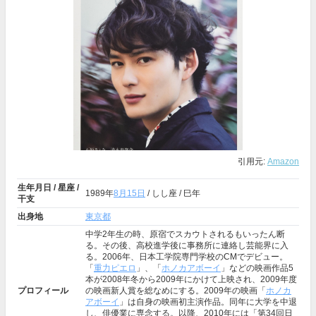
引用元:
Amazon
生年月日 / 星座 /
1989年
8月15日
/ しし座 / 巳年
干支
出身地
東京都
中学2年生の時、原宿でスカウトされるもいったん断
る。その後、高校進学後に事務所に連絡し芸能界に入
る。2006年、日本工学院専門学校のCMでデビュー。
「
重力ピエロ
」、「
ホノカアボーイ
」などの映画作品5
本が2008年冬から2009年にかけて上映され、2009年度
プロフィール
の映画新人賞を総なめにする。2009年の映画「
ホノカ
アボーイ
」は自身の映画初主演作品。同年に大学を中退
し、俳優業に専念する。以降、2010年には「第34回日