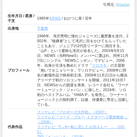
引用元:
Amazon
生年月日 / 星座 /
1985年
4月9日
/ おひつじ座 / 丑年
干支
出身地
千葉県
1996年、滝沢秀明に憧れジャニーズに履歴書を送付。2
002年、"後継者"として滝沢に目をかけてもらっていた
こともあり、ジュニアの2代目リーダーに就任する。
「山P」という愛称も滝沢が命名した。2003年9月15
日、NEWS（当時NewS）メンバーに選ばれ、同年11月
7日にシングル「NEWSニッポン」でデビュー。2006
年、自身が主演を務めたドラマ「
クロサギ
」の主題歌
プロフィール
「抱いてセニョリータ」でソロデビュー。2008年に同
名の劇場作品で映画初主演。2009年11月21日から横浜
アリーナで初のソロコンサートを開催。2011年10月7
日、NEWSからの脱退を発表、レコード会社も「ワーナ
ーミュージック・ジャパン」に移した。2016年、ソロ
初のベストアルバム「YAMA-P」を発売し、ワーナーミ
ュージックとの契約満了。以後、俳優業に専念し活躍し
ている。
フジテレビ『プロポーズ大作戦』（2007）
フジテレビ『コード・ブルー -ドクターヘリ緊急救命-』
（2008）
代表作品
フジテレビ『5→9〜私に恋したお坊さん〜 』（201
5）
TBS『インハンド』（2019）