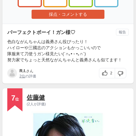
採点・コメントする
パーフェクトボーイ！ガン様♡
報告
色白ながんちゃんは義勇さん役ぴったり！
ハイローや三國志のアクションもかっこいいので
隊服来て刀使うガン様見たい(´∩｡• ᵕ •｡∩`)
努力家でちょっと天然ながんちゃんと義勇さんも似てます！
R.I.
さん
2
2位
の評価
7
佐藤健
位
(2人が評価)