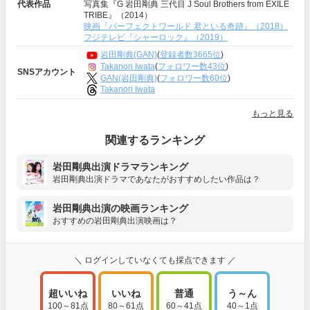
代表作品
写真集『G 岩田剛典 三代目 J Soul Brothers from EXILE
TRIBE』（2014）
映画『パーフェクトワールド 君といる奇跡』（2018）
フジテレビ『シャーロック』（2019）
岩田剛典(GAN)
(
登録者数3665位
)
Takanori Iwata
(
フォロワー数43位
)
SNSアカウント
GAN(岩田剛典)
(
フォロワー数60位
)
Takanori Iwata
もっと見る
関連するランキング
岩田剛典出演ドラマランキング
岩田剛典出演ドラマであなたがおすすめしたい作品は？
岩田剛典出演の映画ランキング
おすすめの岩田剛典出演映画は？
＼ ログインしていなくても採点できます ／
超いいね
いいね
普通
う～ん
100～81点
80～61点
60～41点
40～1点