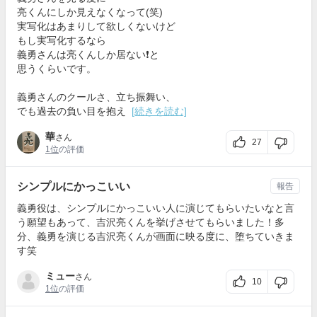
亮くんにしか見えなくなって(笑)
実写化はあまりして欲しくないけど
もし実写化するなら
義勇さんは亮くんしか居ない❗と
思うくらいです。
義勇さんのクールさ、立ち振舞い、
でも過去の負い目を抱え
[続きを読む]
華
さん
27
1位
の評価
シンプルにかっこいい
報告
義勇役は、シンプルにかっこいい人に演じてもらいたいなと言
う願望もあって、吉沢亮くんを挙げさせてもらいました！多
分、義勇を演じる吉沢亮くんが画面に映る度に、堕ちていきま
す笑
ミュー
さん
10
1位
の評価