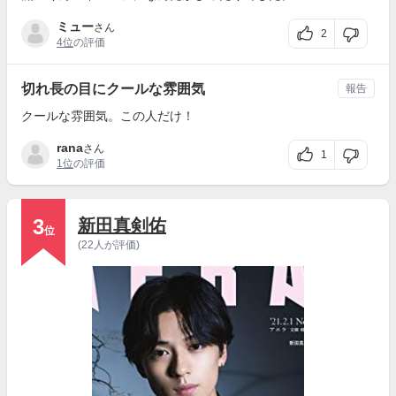
ミュー
さん
2
4位
の評価
切れ長の目にクールな雰囲気
報告
クールな雰囲気。この人だけ！
rana
さん
1
1位
の評価
3
新田真剣佑
位
(22人が評価)