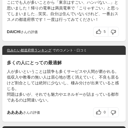
こにでも人が多いことから「東京はすごい、ハンパない...」と
思いました！帰りの電車は満員電車で「こりゃすごい」と思っ
てしまいました...笑笑。自分は住んでいないけれど、一番おス
スメの都道府県です！一度は行ってみてください！
DAICHI
5
さんの評価
住みたい都道府県ランキング
でのコメント・口コミ
多くの人にとっての最適解
人が多いということは競争も多くサービスや人間が磨かれる。
低収入や教養の無い人は居心地が悪く消えていく、不良も居る
けど割合としては絶対に少ないし、棲み分けが出来ていると感
じる。
問題は多いが、それでも魅力やエネルギーが詰まっている都市
であるのは間違いない。
ああああ
0
さんの評価