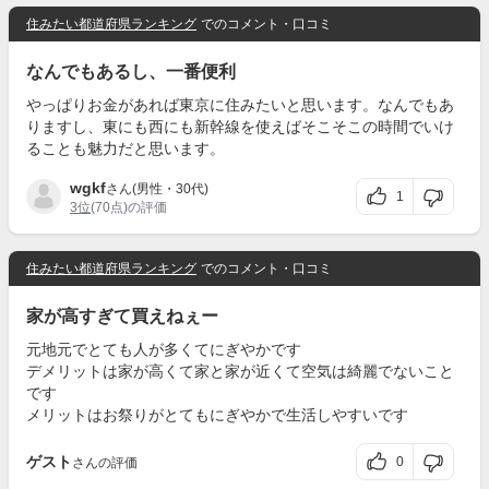
住みたい都道府県ランキング
でのコメント・口コミ
なんでもあるし、一番便利
やっぱりお金があれば東京に住みたいと思います。なんでもあ
りますし、東にも西にも新幹線を使えばそこそこの時間でいけ
ることも魅力だと思います。
wgkf
さん(男性・30代)
1
3位
(70点)の評価
住みたい都道府県ランキング
でのコメント・口コミ
家が高すぎて買えねぇー
元地元でとても人が多くてにぎやかです
デメリットは家が高くて家と家が近くて空気は綺麗でないこと
です
メリットはお祭りがとてもにぎやかで生活しやすいです
ゲスト
0
さんの評価