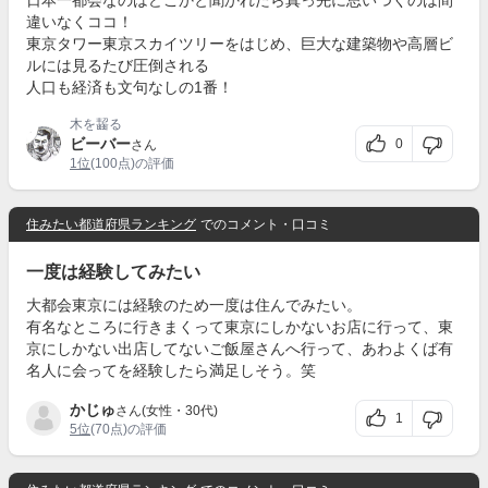
日本一都会なのはどこかと聞かれたら真っ先に思いつくのは間
違いなくココ！
東京タワー東京スカイツリーをはじめ、巨大な建築物や高層ビ
ルには見るたび圧倒される
人口も経済も文句なしの1番！
木を齧る
ビーバー
0
さん
1位
(100点)の評価
住みたい都道府県ランキング
でのコメント・口コミ
一度は経験してみたい
大都会東京には経験のため一度は住んでみたい。
有名なところに行きまくって東京にしかないお店に行って、東
京にしかない出店してないご飯屋さんへ行って、あわよくば有
名人に会ってを経験したら満足しそう。笑
かじゅ
さん(女性・30代)
1
5位
(70点)の評価