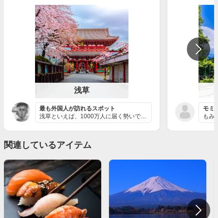
浅草
最も外国人が訪れるスポット
モミ
浅草といえば、1000万人に届く勢いで外国人観光客が増...
関連しているアイテム