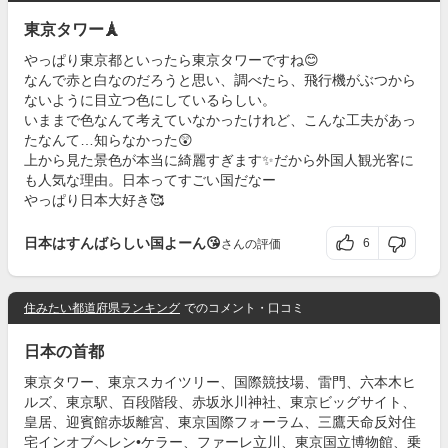
東京タワー🗼
やっぱり東京都といったら東京タワーですね😊
なんで赤と白なのだろうと思い、調べたら、飛行機がぶつから
ないように目立つ色にしているらしい。
いままで色なんて考えていなかったけれど、こんな工夫があっ
たなんて…知らなかった😲
上から見た景色が本当に綺麗すぎます✨だから外国人観光客に
も人気な理由。日本ってすごい国だなー
やっぱり日本大好き🥰
日本はすんばらしい国よーん😘
6
さんの評価
住みたい都道府県ランキング
でのコメント・口コミ
日本の首都
東京タワー、東京スカイツリー、国際競技場、雷門、六本木ヒ
ルズ、東京駅、百段階段、赤坂氷川神社、東京ビッグサイト、
皇居、迎賓館赤坂離宮、東京国際フォーラム、三鷹天命反対住
宅インオブヘレン•ケラー、ファーレ立川、東京国立博物館、乗