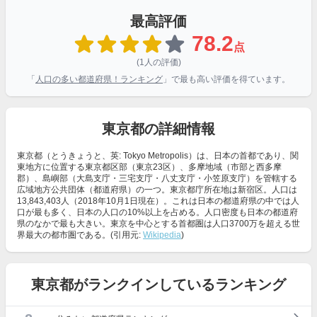
最高評価
78.2
点
(1人の評価)
「
人口の多い都道府県！ランキング
」で最も高い評価を得ています。
東京都の詳細情報
東京都（とうきょうと、英: Tokyo Metropolis）は、日本の首都であり、関
東地方に位置する東京都区部（東京23区）、多摩地域（市部と西多摩
郡）、島嶼部（大島支庁・三宅支庁・八丈支庁・小笠原支庁）を管轄する
広域地方公共団体（都道府県）の一つ。東京都庁所在地は新宿区。人口は
13,843,403人（2018年10月1日現在）。これは日本の都道府県の中では人
口が最も多く、日本の人口の10%以上を占める。人口密度も日本の都道府
県のなかで最も大きい。東京を中心とする首都圏は人口3700万を超える世
界最大の都市圏である。(引用元:
Wikipedia
)
東京都がランクインしているランキング