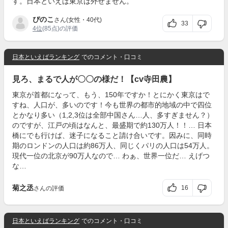
す。日本といえば東京は外せません。
ぴのこ
さん(女性・40代)
33
4位
(85点)の評価
日本といえばランキング
でのコメント・口コミ
見ろ、まるで人が〇〇の様だ！【cv寺田農】
東京が首都になって、もう、150年ですか！とにかく東京はで
すね、人口が、多いのです！今も世界の都市的地域の中で四位
とかなり多い（1,2,3位は全部中国さん…人、多すぎません？）
のですが、江戸の頃はなんと、最盛期で約130万人！！… 日本
橋にでも行けば、迷子になること請け合いです。因みに、同時
期のロンドンの人口は約86万人、同じくパリの人口は54万人。
現代一位の北京が90万人なので… わぁ、世界一位だ… えげつ
な…
菊之丞
16
さんの評価
日本といえばランキング
でのコメント・口コミ