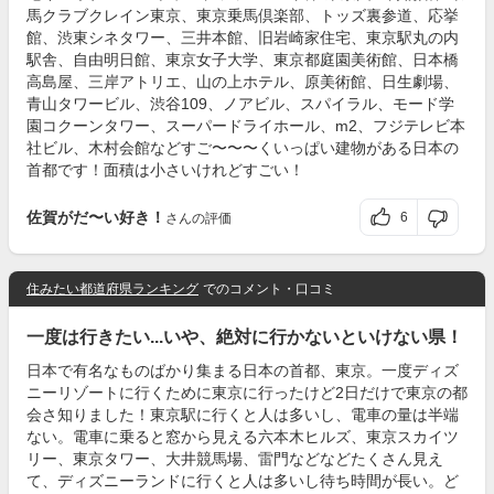
馬クラブクレイン東京、東京乗馬倶楽部、トッズ裏参道、応挙
館、渋東シネタワー、三井本館、旧岩崎家住宅、東京駅丸の内
駅舎、自由明日館、東京女子大学、東京都庭園美術館、日本橋
高島屋、三岸アトリエ、山の上ホテル、原美術館、日生劇場、
青山タワービル、渋谷109、ノアビル、スパイラル、モード学
園コクーンタワー、スーパードライホール、m2、フジテレビ本
社ビル、木村会館などすご〜〜〜くいっぱい建物がある日本の
首都です！面積は小さいけれどすごい！
佐賀がだ〜い好き！
6
さんの評価
住みたい都道府県ランキング
でのコメント・口コミ
一度は行きたい...いや、絶対に行かないといけない県！
日本で有名なものばかり集まる日本の首都、東京。一度ディズ
ニーリゾートに行くために東京に行ったけど2日だけで東京の都
会さ知りました！東京駅に行くと人は多いし、電車の量は半端
ない。電車に乗ると窓から見える六本木ヒルズ、東京スカイツ
リー、東京タワー、大井競馬場、雷門などなどたくさん見え
て、ディズニーランドに行くと人は多いし待ち時間が長い。ど