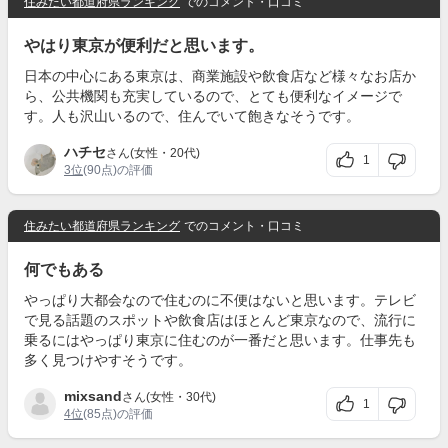
住みたい都道府県ランキング
でのコメント・口コミ
やはり東京が便利だと思います。
日本の中心にある東京は、商業施設や飲食店など様々なお店か
ら、公共機関も充実しているので、とても便利なイメージで
す。人も沢山いるので、住んでいて飽きなそうです。
ハチセ
さん(女性・20代)
1
3位
(90点)の評価
住みたい都道府県ランキング
でのコメント・口コミ
何でもある
やっぱり大都会なので住むのに不便はないと思います。テレビ
で見る話題のスポットや飲食店はほとんど東京なので、流行に
乗るにはやっぱり東京に住むのが一番だと思います。仕事先も
多く見つけやすそうです。
mixsand
さん(女性・30代)
1
4位
(85点)の評価