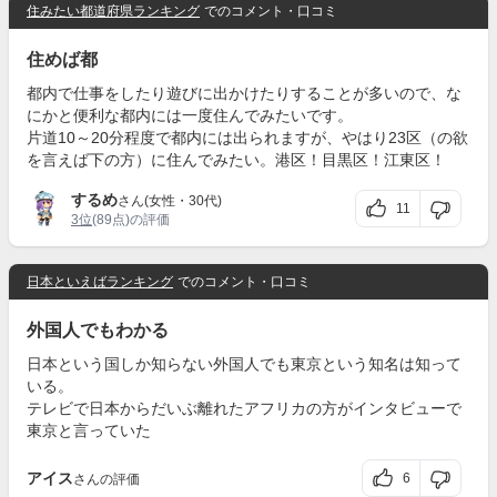
住みたい都道府県ランキング
でのコメント・口コミ
住めば都
都内で仕事をしたり遊びに出かけたりすることが多いので、な
にかと便利な都内には一度住んでみたいです。
片道10～20分程度で都内には出られますが、やはり23区（の欲
を言えば下の方）に住んでみたい。港区！目黒区！江東区！
するめ
さん(女性・30代)
11
3位
(89点)の評価
日本といえばランキング
でのコメント・口コミ
外国人でもわかる
日本という国しか知らない外国人でも東京という知名は知って
いる。
テレビで日本からだいぶ離れたアフリカの方がインタビューで
東京と言っていた
アイス
6
さんの評価