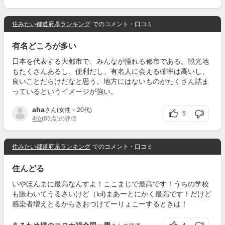
住みたい都道府県ランキング
でのコメント・口コミ
有名どころが多い
日本を代表する大都市で、みんなが憧れる都市である。観光地
もたくさんあるし、便利だし、有名人に会える確率は高いし、
良いことだらけだなと思う。地方にはないものがたくさん詰ま
っているというイメージが強い。
aha
さん(女性・20代)
5
4位
(85点)の評価
住みたい都道府県ランキング
でのコメント・口コミ
住んどる
いやほんまに最高なんすよ！ここまじで最高です！うちの学校
も賑わいてうるさいけど（lol)まあーとにかく最高です！だけど
感染者増えとるからきおつけてーりょこーするときは！