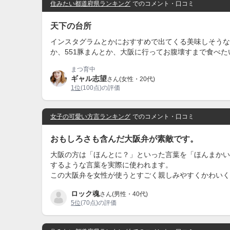
住みたい都道府県ランキング
でのコメント・口コミ
天下の台所
インスタグラムとかにおすすめで出てくる美味しそうな
か、551豚まんとか、大阪に行ってお腹壊すまで食べ
まつ育中
ギャル志望
さん(女性・20代)
1位
(100点)の評価
女子の可愛い方言ランキング
でのコメント・口コミ
おもしろさも含んだ大阪弁が素敵です。
大阪の方は「ほんとに？」といった言葉を「ほんまかい
するような言葉を実際に使われます。
この大阪弁を女性が使うとすごく親しみやすくかわいく
ロック魂
さん(男性・40代)
5位
(70点)の評価