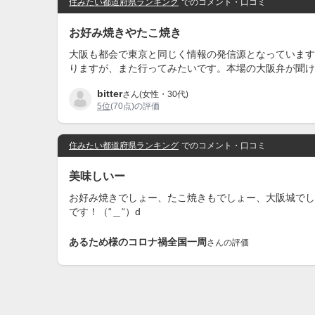
住みたい都道府県ランキング
でのコメント・口コミ
お好み焼きやたこ焼き
大阪も都会で東京と同じく情報の発信源となっています
りますが、また行ってみたいです。本場の大阪弁が聞け
bitter
さん(女性・30代)
5位
(70点)の評価
住みたい都道府県ランキング
でのコメント・口コミ
美味しいー
お好み焼きでしょー、たこ焼きもでしょー、大阪城でし
です！（“＿“）d
あるため様のコロナ禍全国一周
さんの評価