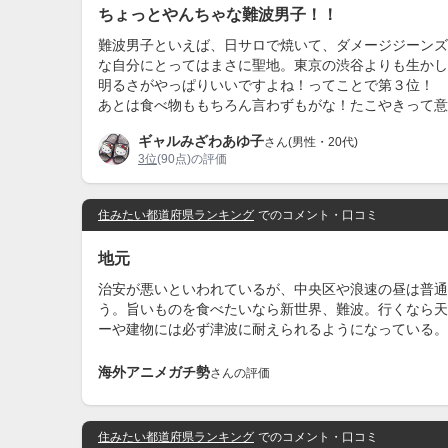
ちょっとやんちゃな難波男子！！
難波男子といえば、日サロで焼いて、ダメージジーンズ
な自分にとってはまさに聖地。東京の渋谷よりも生かし
明るさがやっぱりいいですよね！ってことで第３位！
あとは食べ物ももちろん言わずもがな！たこやきって意
ギャルみざわあゆ子
さん(男性・20代)
3位
(90点)の評価
住みたい都道府県ランキング
でのコメント・口コミ
地元
治安が悪いといわれているが、中央区や浪速の昼は普通
う。旨いものを食べたいなら新世界、難波。行くなら天
ーや建物には必ず津波に耐えられるようになっている。
海外アニメガチ勢
さんの評価
住みたい都道府県ランキング
でのコメント・口コミ