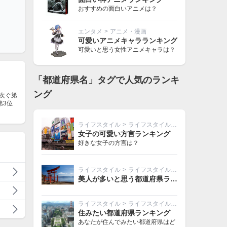
おすすめの面白いアニメは？
エンタメ
>
アニメ・漫画
可愛いアニメキャラランキング
可愛いと思う女性アニメキャラは？
「都道府県名」タグで人気のランキ
ング
に次ぐ第
第3位
ライフスタイル
>
ライフスタイルその他
女子の可愛い方言ランキング
好きな女子の方言は？
ライフスタイル
>
ライフスタイルその他
美人が多いと思う都道府県ランキング
ライフスタイル
>
ライフスタイルその他
住みたい都道府県ランキング
あなたが住んでみたい都道府県はど