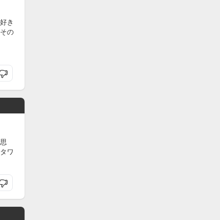
好き
その
思
タワ