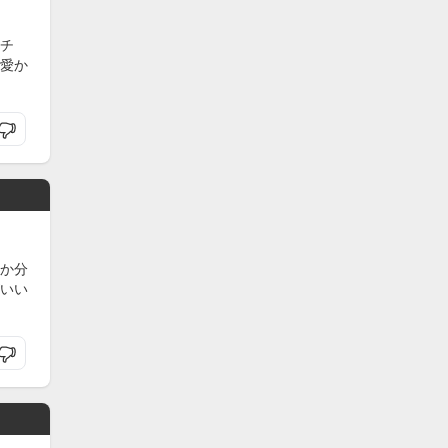
チ
愛か
か分
いい