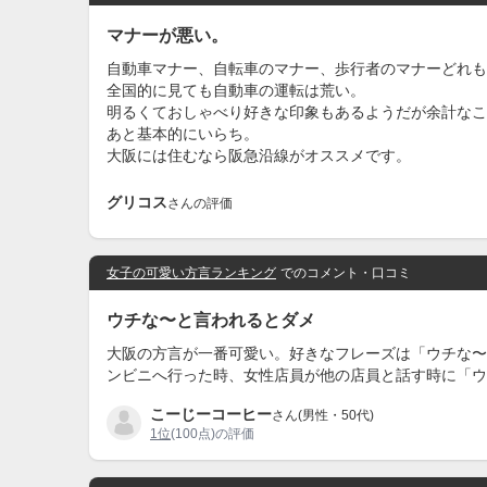
マナーが悪い。
自動車マナー、自転車のマナー、歩行者のマナーどれも
全国的に見ても自動車の運転は荒い。
明るくておしゃべり好きな印象もあるようだが余計なこ
あと基本的にいらち。
大阪には住むなら阪急沿線がオススメです。
グリコス
さんの評価
女子の可愛い方言ランキング
でのコメント・口コミ
ウチな〜と言われるとダメ
大阪の方言が一番可愛い。好きなフレーズは「ウチな〜
ンビニへ行った時、女性店員が他の店員と話す時に「ウ
こーじーコーヒー
さん(男性・50代)
1位
(100点)の評価