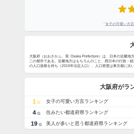
「
女子の可愛い方言
大阪府（おおさかふ、英: Osaka Prefecture）は、日
二の都市である。近畿地方はもちろんのこと、西日本の行政・経
の人口規模を持ち（2010年法定人口）、人口密度は東京都に次い
大阪府がラ
1
女子の可愛い方言ランキング
位
4
住みたい都道府県ランキング
位
19
美人が多いと思う都道府県ランキング
位