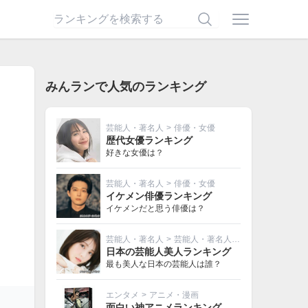
みんランで人気のランキング
芸能人・著名人
>
俳優・女優
歴代女優ランキング
好きな女優は？
芸能人・著名人
>
俳優・女優
イケメン俳優ランキング
イケメンだと思う俳優は？
芸能人・著名人
>
芸能人・著名人その他
日本の芸能人美人ランキング
最も美人な日本の芸能人は誰？
エンタメ
>
アニメ・漫画
面白い神アニメランキング