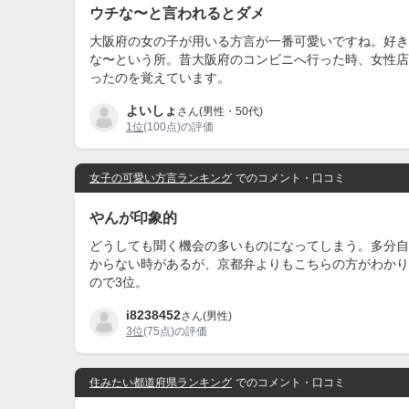
ウチな〜と言われるとダメ
大阪府の女の子が用いる方言が一番可愛いですね。好き
な〜という所。昔大阪府のコンビニへ行った時、女性店
ったのを覚えています。
よいしょ
さん(男性・50代)
1位
(100点)の評価
女子の可愛い方言ランキング
でのコメント・口コミ
やんが印象的
どうしても聞く機会の多いものになってしまう。多分自
からない時があるが、京都弁よりもこちらの方がわかり
ので3位。
i8238452
さん(男性)
3位
(75点)の評価
住みたい都道府県ランキング
でのコメント・口コミ