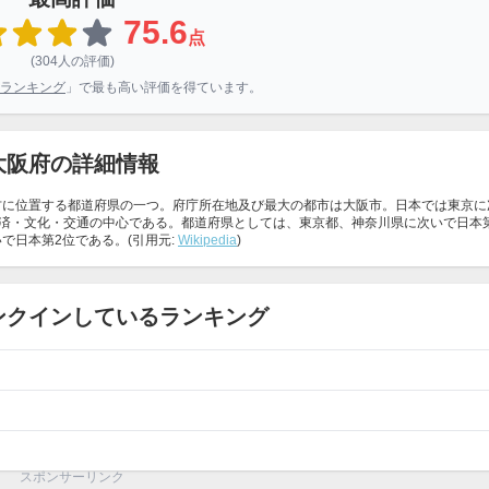
75.6
点
(304人の評価)
ランキング
」で最も高い評価を得ています。
大阪府の詳細情報
本の近畿地方に位置する都道府県の一つ。府庁所在地及び最大の都市は大阪市。日本では東京
済・文化・交通の中心である。都道府県としては、東京都、神奈川県に次いで日本
で日本第2位である。(引用元:
Wikipedia
)
ンクインしているランキング
スポンサーリンク