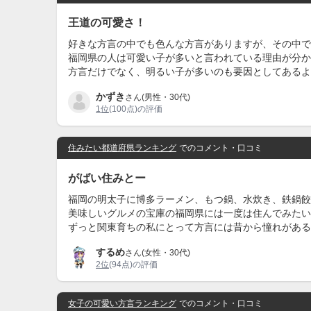
王道の可愛さ！
好きな方言の中でも色んな方言がありますが、その中で
福岡県の人は可愛い子が多いと言われている理由が分か
方言だけでなく、明るい子が多いのも要因としてあるよ
かずき
さん(男性・30代)
1位
(100点)の評価
住みたい都道府県ランキング
でのコメント・口コミ
がばい住みとー
福岡の明太子に博多ラーメン、もつ鍋、水炊き、鉄鍋餃
美味しいグルメの宝庫の福岡県には一度は住んでみたい
ずっと関東育ちの私にとって方言には昔から憧れがある
するめ
さん(女性・30代)
2位
(94点)の評価
女子の可愛い方言ランキング
でのコメント・口コミ