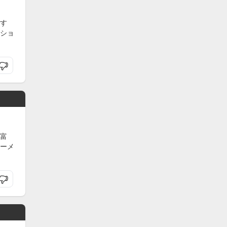
す
ショ
富
ーメ