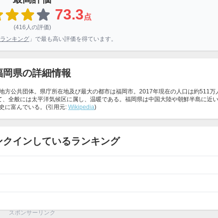
73.3
点
(416人の評価)
ランキング
」で最も高い評価を得ています。
福岡県の詳細情報
方公共団体。県庁所在地及び最大の都市は福岡市。2017年現在の人口は約511万
て、全般には太平洋気候区に属し、温暖である。福岡県は中国大陸や朝鮮半島に近
に富んでいる。(引用元:
Wikipedia
)
ンクインしているランキング
スポンサーリンク