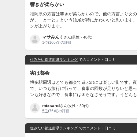
響きが柔らかい
福岡県の方言は響きが柔らかいので、他の方言より女の
が、「とーと」という語尾が特にかわいいと思います。
ンが上がります。
マサみんく
さん(男性・40代)
1位
(100点)の評価
住みたい都道府県ランキング
でのコメント・口コミ
実は都会
博多駅周辺はとても都会で遊ぶのには楽しい街です。夜
で、いつも旅行に行って、食事の回数が足りないと思っ
ンも好きなので、食事には困らなさそうです。うどんも
mixsand
さん(女性・30代)
5位
(75点)の評価
住みたい都道府県ランキング
でのコメント・口コミ