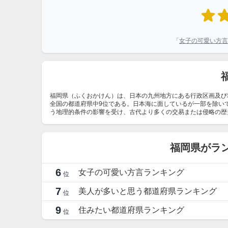
「
女子の可愛い方言
福岡県（ふくおかけん）は、日本の九州地方にある行政区画及び地
全国の都道府県中9位である。日本海に面しているが一部を除い
う地理的条件の影響を受け、古代より多くの交易または侵略の歴史
福岡県がラ
6
女子の可愛い方言ランキング
位
7
美人が多いと思う都道府県ランキング
位
9
住みたい都道府県ランキング
位