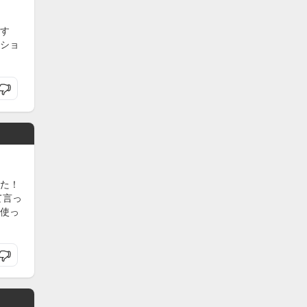
す
ショ
た！
て言っ
使っ