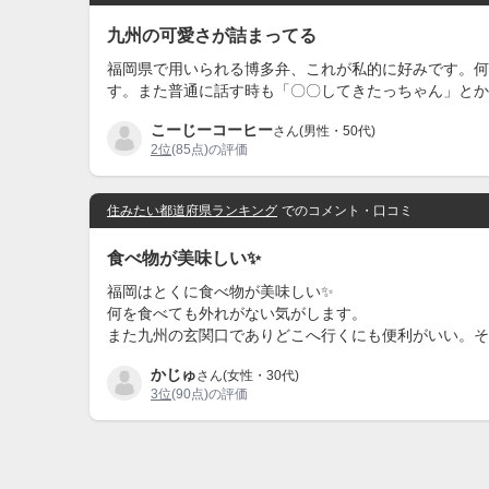
九州の可愛さが詰まってる
福岡県で用いられる博多弁、これが私的に好みです。何
す。また普通に話す時も「〇〇してきたっちゃん」とか
こーじーコーヒー
さん(男性・50代)
2位
(85点)の評価
住みたい都道府県ランキング
でのコメント・口コミ
食べ物が美味しい✨
福岡はとくに食べ物が美味しい✨
何を食べても外れがない気がします。
また九州の玄関口でありどこへ行くにも便利がいい。そ
かじゅ
さん(女性・30代)
3位
(90点)の評価