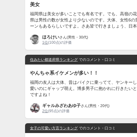
美女
福岡県は美女が多いことでも有名です。でも、高嶺の花
県は男性の数が女性より少ないのです。大体、女性6の
ーンもあるらしいですよ。さあ皆で行きましょう、日本
ほろけい
さん(男性・30代)
1位
(100点)の評価
住みたい都道府県ランキング
でのコメント・口コミ
やんちゃ系イケメンが多い！！
福岡の友人は大体、昔はバイクに乗ってて、ヤンキーし
愛いのにギャップ萌え。博多男子に抱かれに行きたいと
ですよね！
ギャルみざわあゆ子
さん(男性・20代)
2位
(95点)の評価
女子の可愛い方言ランキング
でのコメント・口コミ