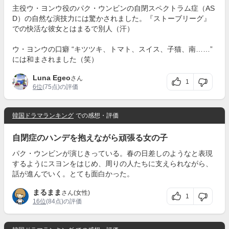
主役ウ・ヨンウ役のパク・ウンビンの自閉スペクトラム症（AS
D）の自然な演技力には驚かされました。『ストーブリーグ』
での快活な彼女とはまるで別人（汗）
ウ・ヨンウの口癖 “キツツキ、トマト、スイス、子猫、南……”
には和まされました（笑）
Luna Egeo
さん
1
6位
(75点)の評価
韓国ドラマランキング
での感想・評価
自閉症のハンデを抱えながら頑張る女の子
パク・ウンビンが演じきっている。春の日差しのようなと表現
するようにスヨンをはじめ、周りの人たちに支えられながら、
話が進んでいく。とても面白かった。
まるまま
さん(女性)
1
16位
(84点)の評価