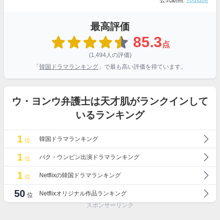
公式動画:
Youtube
最高評価
85.3
点
(1,494人の評価)
「
韓国ドラマランキング
」で最も高い評価を得ています。
ウ・ヨンウ弁護士は天才肌がランクインして
いるランキング
1
韓国ドラマランキング
位
1
パク・ウンビン出演ドラマランキング
位
1
Netflixの韓国ドラマランキング
位
50
Netflixオリジナル作品ランキング
位
スポンサーリンク