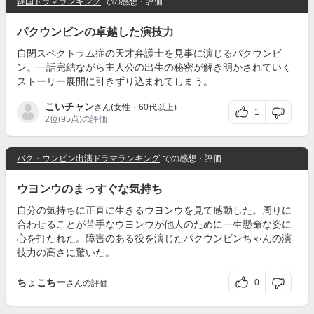
韓国ドラマランキング
での感想・評価
パクウンビンの卓越した演技力
自閉スペクトラム症の天才弁護士を見事に演じるパクウンビ
ン。一話完結ながら主人公の出生の秘密が解き明かされていく
ストーリー展開に引きずり込まれてしまう。
こいチャン
さん(女性・60代以上)
1
2位
(95点)の評価
パク・ウンビン出演ドラマランキング
での感想・評価
ウヨンウのまっすぐな気持ち
自分の気持ちに正直に生きるウヨンウを見て感動した。周りに
合わせることが苦手なウヨンウが他人のために一生懸命な姿に
心を打たれた。障害のある役を演じたパクウンビンちゃんの演
技力の高さに驚いた。
ちょこちー
0
さんの評価