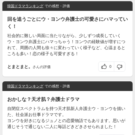
韓国ドラマランキング
での感想・評価
回を追うごとにウ・ヨンウ弁護士の可愛さにハマってい
く！
社会的に難しい局面に当たりながら、少しずつ成長していく
ウ・ヨンウ弁護士にハマっちゃう！ヨンウの経験値が増すにつ
れて、周囲の人間も徐々に変わっていく様子など、心温まると
ころも多い！恋の様子も可愛すぎる！
とまとまと。
0
さんの評価
韓国ドラマランキング
での感想・評価
おかしな？天才肌？弁護士ドラマ
自閉症スペクトラムを持つ天才肌新人弁護士ウ・ヨンウを描い
た、社会派お仕事ドラマです。
ヨンウを好きになるジュノとの恋愛物語でもあります。思いが
通じそうで通じない二人に毎話どきどきさせられました！