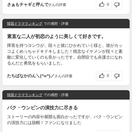
さぁもチャギと呼んで
0
さんの評価
韓国ドラマランキング
での感想・評価
素直な二人が初恋のように美しくて好きです。
障害を持つヨンウが、段々と彼にひかれていく様と、彼がカッ
コよくめっちゃドキドキしました！残念なイケメンが段々と素
敵に変化していくのも良かったです。自閉症でも弁護士になれ
るんだと勇気をもらいました。
たちばなかのん＼(^o^)／
0
さんの評価
韓国ドラマランキング
での感想・評価
パク・ウンビンの演技力に尽きる
ストーリーの内容や展開も面白かったですが、パク・ウンビン
の演技力には脱帽！ファンになりました