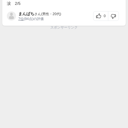
涙 2/5
まんぱち
さん(男性・20代)
0
7位
(94点)の評価
スポンサーリンク