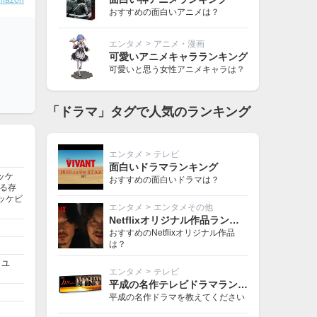
mazon
おすすめの面白いアニメは？
エンタメ
>
アニメ・漫画
可愛いアニメキャラランキング
可愛いと思う女性アニメキャラは？
「ドラマ」タグで人気のランキング
エンタメ
>
テレビ
面白いドラマランキング
ッケ
おすすめの面白いドラマは？
る存
ッケビ
エンタメ
>
エンタメその他
Netflixオリジナル作品ランキング
おすすめのNetflixオリジナル作品
は？
、ユ
エンタメ
>
テレビ
平成の名作テレビドラマランキング
平成の名作ドラマを教えてください