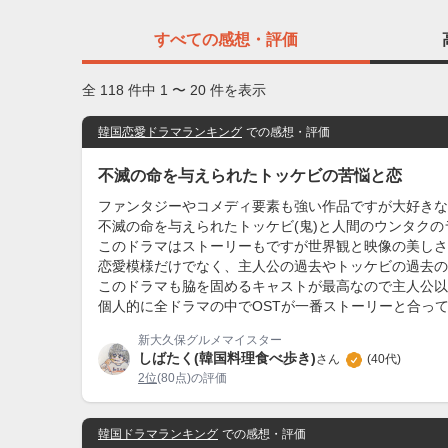
すべての
感想・評価
全 118 件中 1 〜 20 件を表示
韓国恋愛ドラマランキング
での感想・評価
不滅の命を与えられたトッケビの苦悩と恋
ファンタジーやコメディ要素も強い作品ですが大好きな
不滅の命を与えられたトッケビ(鬼)と人間のウンタク
このドラマはストーリーもですが世界観と映像の美しさ
恋愛模様だけでなく、主人公の過去やトッケビの過去の
このドラマも脇を固めるキャストが最高なので主人公以
個人的に全ドラマの中でOSTが一番ストーリーと合って
新大久保グルメマイスター
しばたく(韓国料理食べ歩き)
さん
(40代)
2位
(80点)の評価
韓国ドラマランキング
での感想・評価