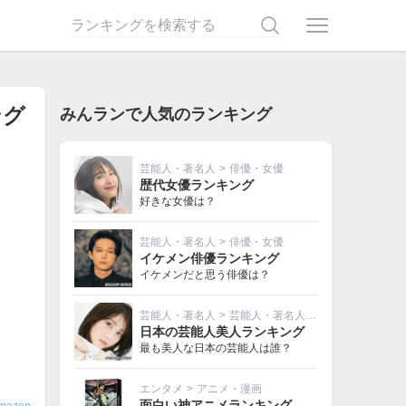
ング
みんランで人気のランキング
芸能人・著名人
>
俳優・女優
歴代女優ランキング
好きな女優は？
芸能人・著名人
>
俳優・女優
イケメン俳優ランキング
イケメンだと思う俳優は？
芸能人・著名人
>
芸能人・著名人その他
日本の芸能人美人ランキング
最も美人な日本の芸能人は誰？
エンタメ
>
アニメ・漫画
面白い神アニメランキング