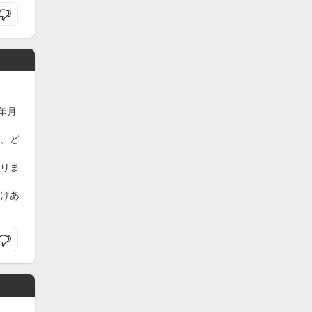
年月
、ど
りま
けあ