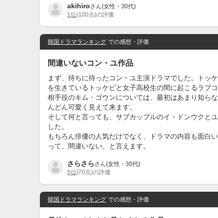
akihiro
さん(女性・30代)
1位
(100点)の評価
韓国ドラマランキング
での感想・評価
間違いないコン・ユ作品
まず、待ちに待ったコン・ユ主演ドラマでした。トッケ
を生きているトッケビと女子高校生の間に起こるラブコ
相手役のキム・ゴウンについては、最初はあまり知らな
んどん可愛く見えて来ます。
そして何と言っても、サブカップルのイ・ドンウクとユ
した。
もちろん俳優の人気だけでなく、ドラマの内容も面白い
って、間違いない、と言えます。
さらさら
さん(女性・30代)
5位
(70点)の評価
韓国ドラマランキング
での感想・評価