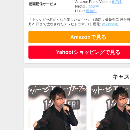
Amazon Prime Video：
配信中
動画配信サービス
Netflix：
配信中
Hulu：
配信中
『トッケビ〜君がくれた愛しい日々〜』（原題：쓸쓸하고 찬란하神 -
月21日まで放映されたテレビドラマ。(引用元:
Wikipedia
)
Amazonで見る
Yahoo!ショッピングで見る
キャス