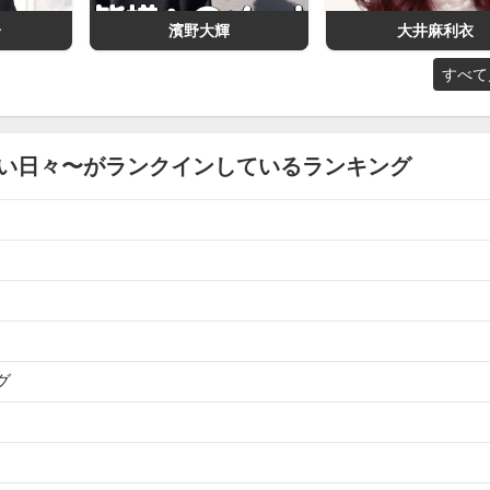
一
濱野大輝
大井麻利衣
すべて
い日々〜がランクインしているランキング
グ