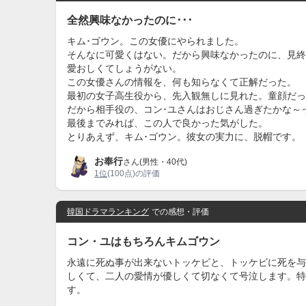
全然興味なかったのに･･･
キム･ゴウン。この女優にやられました。
そんなに可愛くはない。だから興味なかったのに、見終
愛おしくてしょうがない。
この女優さんの情報を、何も知らなくて正解だった。
最初の女子高生役から、先入観無しに見れた。童顔だった
だから相手役の、コン･ユさんはおじさん過ぎたかな～
最後までみれば、この人で良かった気がした。
とりあえず、キム･ゴウン。彼女の実力に、脱帽です。
お奉行
さん(男性・40代)
1位
(100点)の評価
韓国ドラマランキング
での感想・評価
コン・ユはもちろんキムゴウン
永遠に死ぬ事が出来ないトッケビと、トッケビに死を与
しくて、二人の愛情が優しくて切なくて号泣します。特
す。