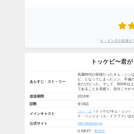
「
イ・ドンウク出演ド
トッケビ〜君が
高麗時代の英雄だったキム・シンは
ビ」となってしまったシン。不滅
あらすじ・スト－リー
在だけだった。そして、900年以
であることを見破り、自分こそがトッケ
放送期間
2016年
話数
全16話
コン・ユ
（トッケビ/キム・シン）
メインキャスト
ク・ソンジェ（ユ・ドクファ）ほ
公式サイト
http://tokkebi.jp/
U-NEXT：
配信中