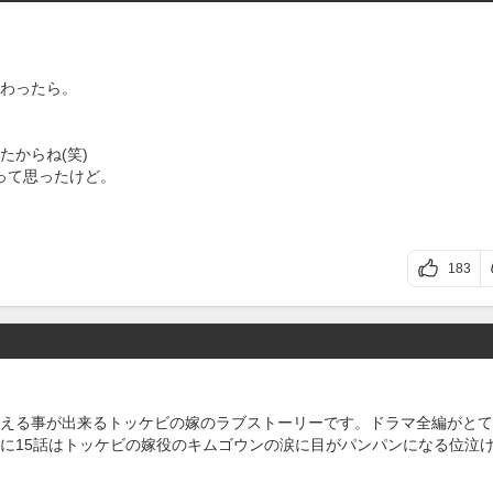
わったら。
からね(笑)
って思ったけど。
183
える事が出来るトッケビの嫁のラブストーリーです。ドラマ全編がとて
に15話はトッケビの嫁役のキムゴウンの涙に目がパンパンになる位泣