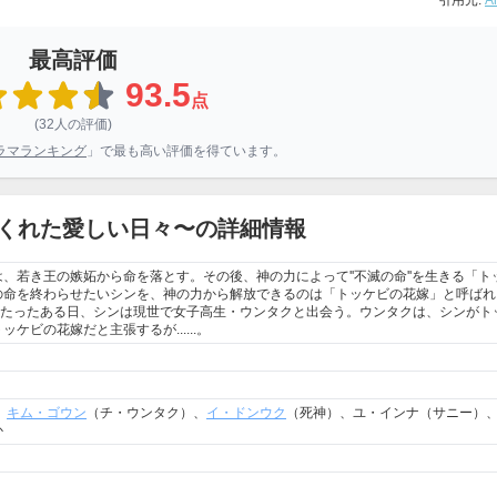
引用元:
A
最高評価
93.5
点
(32人の評価)
ラマランキング
」で最も高い評価を得ています。
くれた愛しい日々〜の詳細情報
、若き王の嫉妬から命を落とす。その後、神の力によって''不滅の命''を生きる「ト
の命を終わらせたいシンを、神の力から解放できるのは「トッケビの花嫁」と呼ばれ
上たったある日、シンは現世で女子高生・ウンタクと出会う。ウンタクは、シンがト
ビの花嫁だと主張するが......。
、
キム・ゴウン
（チ・ウンタク）、
イ・ドンウク
（死神）、ユ・インナ（サニー）
か