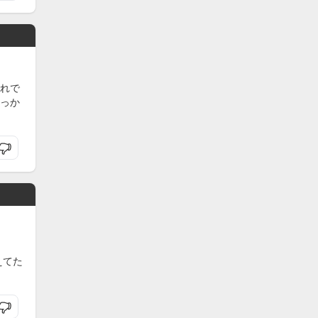
れで
っか
えてた