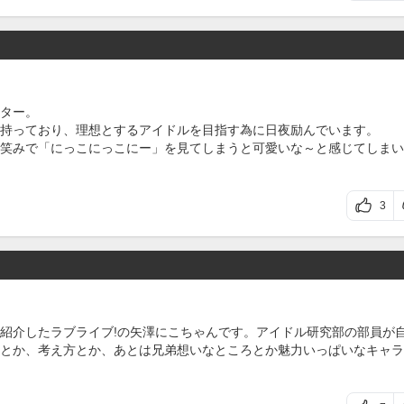
ター。
持っており、理想とするアイドルを目指す為に日夜励んでいます。
笑みで「にっこにっこにー」を見てしまうと可愛いな～と感じてしまい
3
紹介したラブライブ!の矢澤にこちゃんです。アイドル研究部の部員が自
とか、考え方とか、あとは兄弟想いなところとか魅力いっぱいなキャラ