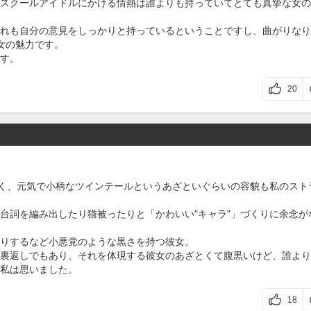
スクールアイドルにかける情熱は誰よりも持っていてとても真摯な女の
れも自分の意見をしっかりと持っているということですし、曲がりなり
女の魅力です。
す。
20
なく、元気で小柄なツインテールというあざといぐらいの容貌も私のスト
台詞を編み出したり猫被ったりと「かわいい"キャラ"」づくりに余念が
りするなど小悪党のような黒さを持つ彼女。
裏返しでもあり、それを体現する彼女のあざとくて腹黒いけど、誰より
私は思いました。
18