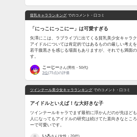
貧乳キャラランキング
でのコメント・口コミ
「にっこにっこにー」は可愛すぎる
矢澤にこは、ラブライブに出てくる貧乳美少女キャラク
アイドルについては肯定的ではあるものの厳しい考えを
若干腹黒さを感じる場面もありますが、それでも満面の
す。
こーじー
さん(男性・50代)
3位
(75点)の評価
ツインテール美少女キャラランキング
でのコメント・口コミ
アイドルといえば！な大好きな子
ツインテールキャラでまず最初に浮かんだのが先ほども
人になってもアイドルの研究は続けてた直向きなところ
ーで可愛いです。
いろ
さん(女性・20代)