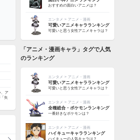
おすすめの面白いアニメは？
エンタメ
>
アニメ・漫画
可愛いアニメキャラランキング
可愛いと思う女性アニメキャラは？
「アニメ・漫画キャラ」タグで人気
のランキング
エンタメ
>
アニメ・漫画
可愛いアニメキャラランキング
可愛いと思う女性アニメキャラは？
い、ア
が「矢
エンタメ
>
アニメ・漫画
全種総合・ポケモンランキング
一番好きなポケモンは？
エンタメ
>
アニメ・漫画
ハイキューキャラランキング
ハイキューの人気キャラは？