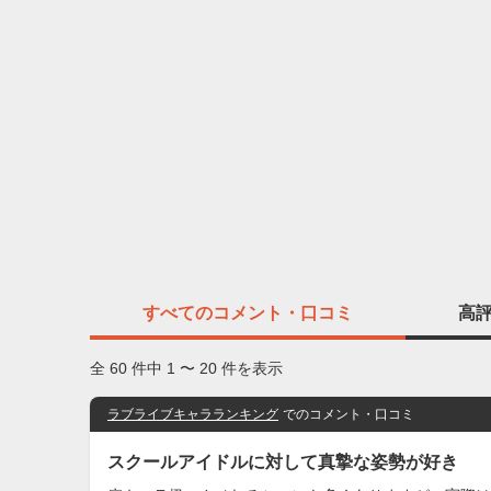
すべての
コメント・口コミ
高
全 60 件中 1 〜 20 件を表示
ラブライブキャラランキング
でのコメント・口コミ
スクールアイドルに対して真摯な姿勢が好き