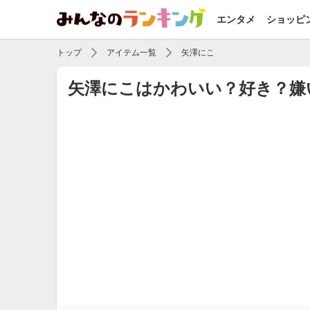
エンタメ
ショッピ
トップ
アイテム一覧
矢澤にこ
矢澤にこはかわいい？好き？嫌