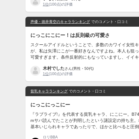
1位
(100点)の評価
声優・徳井青空のキャラランキング
でのコメント・口コミ
にっこにこにー！は反則級の可愛さ
スクールアイドルということで、多数のカワイイ女性キ
が、私は矢澤にこが一番好きなんですよね。本人も狙っ
可愛すぎます。条件反射的にもなっていますし、イイキ
木村でした
さん(男性・50代)
1位
(100点)の評価
貧乳キャラランキング
でのコメント・口コミ
にっこにっこにー
『ラブライブ!』を代表する貧乳キャラ、にこにー。B74
mサバ読んでたことが判明したという謎設定の持ち主。
基本いじられキャラであったりで、ほかと比べると圧倒
ロリBBA