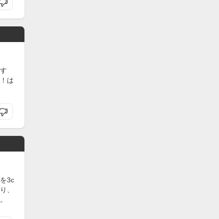
す
！は
を3c
たり、
。