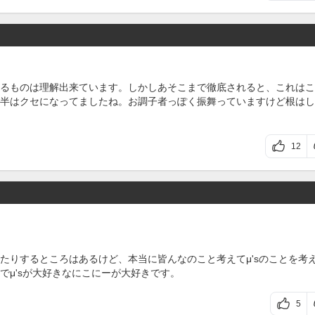
るものは理解出来ています。しかしあそこまで徹底されると、これはこ
半はクセになってましたね。お調子者っぽく振舞っていますけど根はし
12
たりするところはあるけど、本当に皆んなのこと考えてμ'sのことを考
でμ'sが大好きなにこにーが大好きです。
5