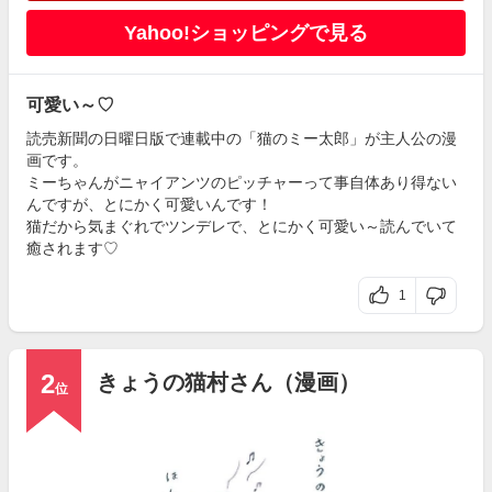
Yahoo!ショッピングで見る
可愛い～♡
読売新聞の日曜日版で連載中の「猫のミー太郎」が主人公の漫
画です。
ミーちゃんがニャイアンツのピッチャーって事自体あり得ない
んですが、とにかく可愛いんです！
猫だから気まぐれでツンデレで、とにかく可愛い～読んでいて
癒されます♡
1
2
きょうの猫村さん（漫画）
位