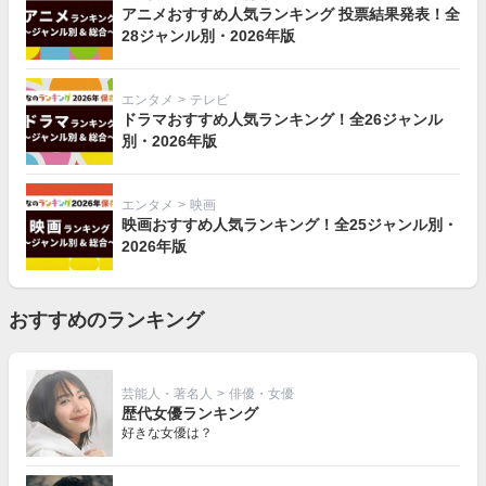
アニメおすすめ人気ランキング 投票結果発表！全
28ジャンル別・2026年版
エンタメ
>
テレビ
ドラマおすすめ人気ランキング！全26ジャンル
別・2026年版
エンタメ
>
映画
映画おすすめ人気ランキング！全25ジャンル別・
2026年版
おすすめのランキング
芸能人・著名人
>
俳優・女優
歴代女優ランキング
好きな女優は？