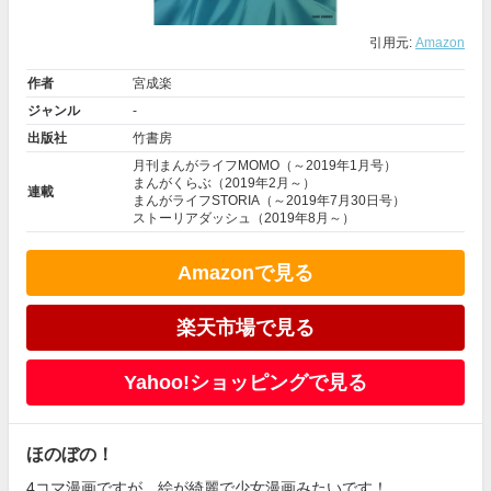
引用元:
Amazon
作者
宮成楽
ジャンル
-
出版社
竹書房
月刊まんがライフMOMO（～2019年1月号）
まんがくらぶ（2019年2月～）
連載
まんがライフSTORIA（～2019年7月30日号）
ストーリアダッシュ（2019年8月～）
Amazonで見る
楽天市場で見る
Yahoo!ショッピングで見る
ほのぼの！
4コマ漫画ですが、絵が綺麗で少女漫画みたいです！