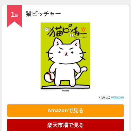
1
猫ピッチャー
位
引用元:
Amazon
Amazonで見る
楽天市場で見る