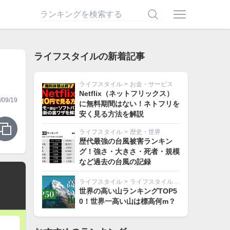
ライフスタイルの新着記事
ライフスタイル
>
お金・サービス
Netflix（ネットフリックス）
09/19
に無料期間はない！ネトフリを
安く見る方法を解説
ライフスタイル
>
歴史・世界
歴代最強の台風被害ランキン
グ！強さ・大きさ・死者・規模
など過去の台風の記録
ライフスタイル
>
ライフスタイルその他
世界の高い山ランキングTOP5
0！世界一高い山は標高何m？