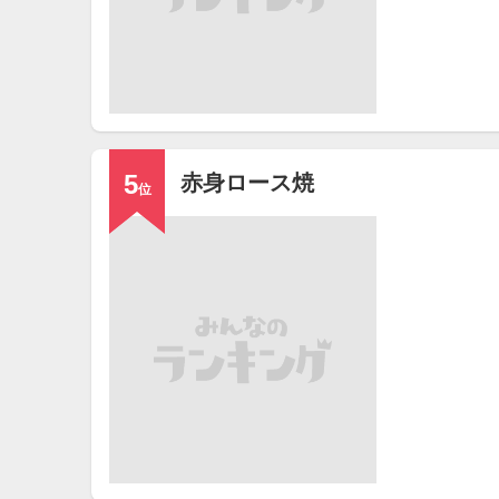
5
赤身ロース焼
位