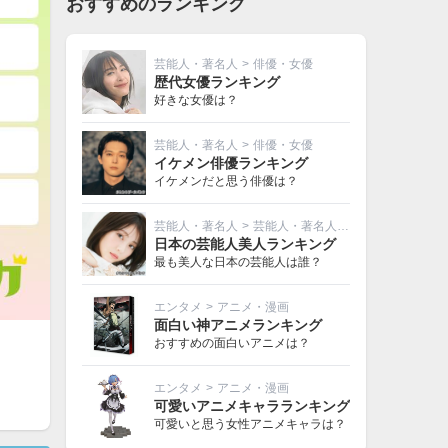
おすすめのランキング
芸能人・著名人
>
俳優・女優
歴代女優ランキング
好きな女優は？
芸能人・著名人
>
俳優・女優
イケメン俳優ランキング
イケメンだと思う俳優は？
芸能人・著名人
>
芸能人・著名人その他
日本の芸能人美人ランキング
最も美人な日本の芸能人は誰？
エンタメ
>
アニメ・漫画
面白い神アニメランキング
おすすめの面白いアニメは？
エンタメ
>
アニメ・漫画
可愛いアニメキャラランキング
可愛いと思う女性アニメキャラは？