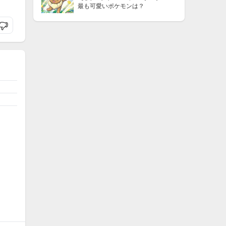
最も可愛いポケモンは？