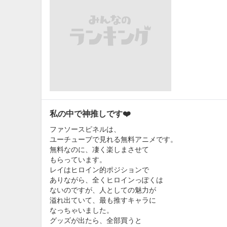
私の中で神推しです❤️
ファソースピネルは、
ユーチューブで見れる無料アニメです。
無料なのに、凄く楽しまさせて
もらっています。
レイはヒロイン的ポジションで
ありながら、全くヒロインっぽくは
ないのですが、人としての魅力が
溢れ出ていて、最も推すキャラに
なっちゃいました。
グッズが出たら、全部買うと