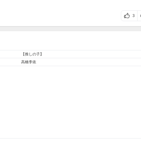
3
【推しの子】
高橋李依