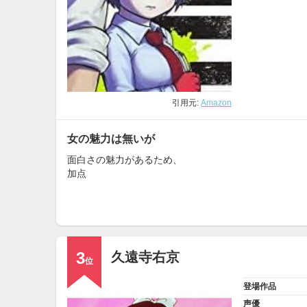
引用元:
Amazon
女の魅力は無いが
面白さの魅力があるため、
加点
3
久遠寺右京
位
登場作品
声優