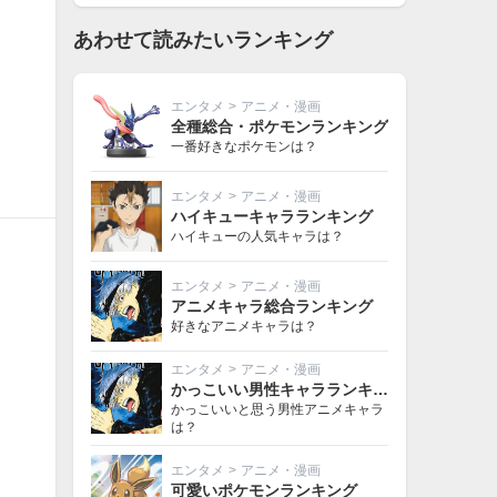
あわせて読みたいランキング
エンタメ
>
アニメ・漫画
全種総合・ポケモンランキング
一番好きなポケモンは？
エンタメ
>
アニメ・漫画
ハイキューキャラランキング
ハイキューの人気キャラは？
エンタメ
>
アニメ・漫画
アニメキャラ総合ランキング
好きなアニメキャラは？
エンタメ
>
アニメ・漫画
かっこいい男性キャラランキング
かっこいいと思う男性アニメキャラ
は？
エンタメ
>
アニメ・漫画
可愛いポケモンランキング