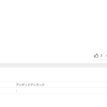
3
アンデッドアンラック
-