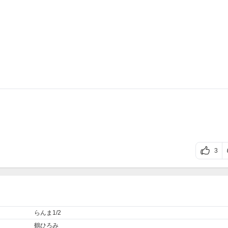
3
らんま1/2
鶴ひろみ