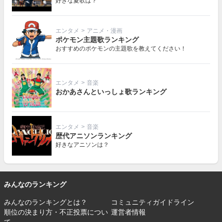
好きな夏歌は？
エンタメ
>
アニメ・漫画
ポケモン主題歌ランキング
おすすめのポケモンの主題歌を教えてください！
エンタメ
>
音楽
おかあさんといっしょ歌ランキング
エンタメ
>
音楽
歴代アニソンランキング
好きなアニソンは？
みんなのランキング
みんなのランキングとは？
コミュニティガイドライン
順位の決まり方・不正投票につい
運営者情報