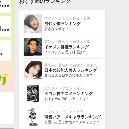
おすすめのランキング
芸能人・著名人
>
俳優・女優
歴代女優ランキング
好きな女優は？
芸能人・著名人
>
俳優・女優
イケメン俳優ランキング
イケメンだと思う俳優は？
芸能人・著名人
>
芸能人・著名人その他
日本の芸能人美人ランキング
最も美人な日本の芸能人は誰？
エンタメ
>
アニメ・漫画
面白い神アニメランキング
おすすめの面白いアニメは？
エンタメ
>
アニメ・漫画
可愛いアニメキャラランキング
可愛いと思う女性アニメキャラは？