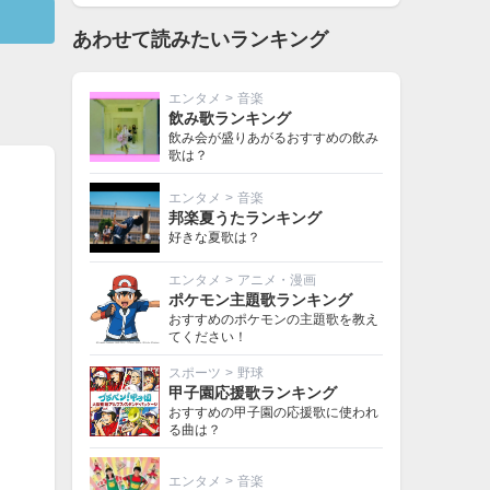
あわせて読みたいランキング
エンタメ
>
音楽
飲み歌ランキング
飲み会が盛りあがるおすすめの飲み
歌は？
エンタメ
>
音楽
邦楽夏うたランキング
好きな夏歌は？
エンタメ
>
アニメ・漫画
ポケモン主題歌ランキング
おすすめのポケモンの主題歌を教え
てください！
スポーツ
>
野球
甲子園応援歌ランキング
おすすめの甲子園の応援歌に使われ
る曲は？
エンタメ
>
音楽