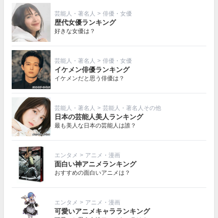
芸能人・著名人
>
俳優・女優
歴代女優ランキング
好きな女優は？
芸能人・著名人
>
俳優・女優
イケメン俳優ランキング
イケメンだと思う俳優は？
芸能人・著名人
>
芸能人・著名人その他
日本の芸能人美人ランキング
最も美人な日本の芸能人は誰？
エンタメ
>
アニメ・漫画
面白い神アニメランキング
おすすめの面白いアニメは？
エンタメ
>
アニメ・漫画
可愛いアニメキャラランキング