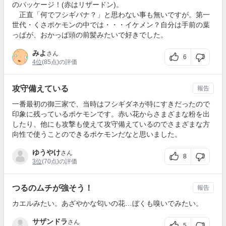
のパッケージ！(赤はリザードン)。
正直「何でフシギバナ？」と思わない事も無いですが。第一
世代・くさポケモンの中では・・・イケメン？自分は手前の葉
っぱが、おかっぱ頭の前髪みたいで好きでした。
みよ
さん
6
4位
(85点)の評価
攻守備えている
報告
一番最初の御三家で、当時はフシギダネが特にすきだったので
印象に残っているポケモンです。赤い花からさまざまな粉を出
したり、他にも攻撃も使えて攻守備えているのでさまざまな方
向性で使うことのできるポケモンだなと思いました。
ゆうやけ
さん
8
3位
(70点)の評価
つるのムチが強そう！
報告
カエルみたい。あざやかな匂いの花…ぼくも嗅いでみたい。
サザンドラ
さん
5