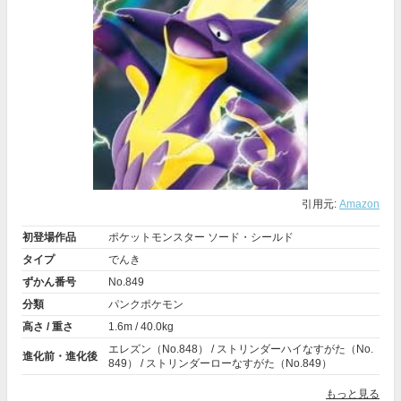
引用元:
Amazon
初登場作品
ポケットモンスター ソード・シールド
タイプ
でんき
ずかん番号
No.849
分類
パンクポケモン
高さ / 重さ
1.6m / 40.0kg
エレズン（No.848） / ストリンダーハイなすがた（No.
進化前・進化後
849） / ストリンダーローなすがた（No.849）
もっと見る