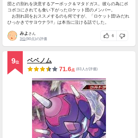
団との別れを決意するアーボック＆マタドガス。彼らの為にボ
コボコにされても食い下がったロケット団のメンバー。
お別れ回をおススメするのも何ですが、「ロケット団!みだれ
ひっかきでサヨウナラ!!」は本当に泣ける話でした。
みよ
さん
6
3位
(90点)の評価
9
ベベノム
位
71.6
(83人が評価)
点