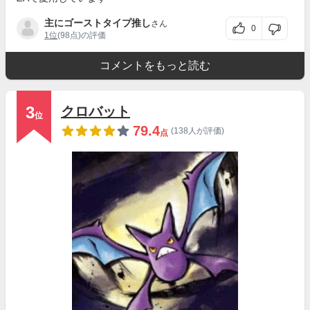
主にゴーストタイプ推し
さん
0
1位
(98点)の評価
コメントをもっと読む
3
クロバット
位
79.4
(138人が評価)
点