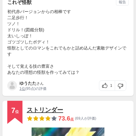
これぞ怪獣
報告
初代赤バージョンからの相棒です
二足歩行！
ツノ！
ドリル！(図鑑分類)
太いしっぽ！
ゴツゴツしたボディ！
怪獣としてのロマンをこれでもかと詰め込んだ素敵デザインで
す
そして覚える技の豊富さ
あなたの理想の怪獣を作ってみては？
ゆうたた
さん
1
1位
(95点)の評価
7
ストリンダー
位
73.6
(69人が評価)
点