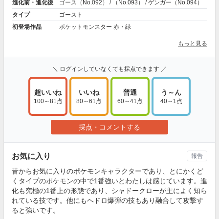
進化前・進化後
ゴース（No.092） / （No.093） / ゲンガー（No.094）
タイプ
ゴースト
初登場作品
ポケットモンスター 赤・緑
もっと見る
＼ ログインしていなくても採点できます ／
超いいね
いいね
普通
う～ん
100～81点
80～61点
60～41点
40～1点
採点・コメントする
お気に入り
報告
昔からお気に入りのポケモンキャラクターであり、とにかくど
くタイプのポケモンの中で1番強いとわたしは感じています。進
化も究極の1番上の形態であり、シャドークローが主によく知ら
れている技です。他にもヘドロ爆弾の技もあり融合して攻撃す
ると強いです。