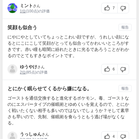
ミント
さん
7
1位
(100点)の評価
笑顔も似合う
報告
にやにやとしていてちょっとこわい顔ですが、うれしい顔にな
るとにこにこして笑顔がとっても似合ってかわいいところがす
きです。赤い瞳も暗闇に紛れたときに光るであろうことがわか
るのでとてもすきなポイントです。
ゆうやけ
さん
6
2位
(85点)の評価
とにかく眠らせてくるから嫌になる。
報告
ゴーストを通信交換すると進化するポケモン。毒、ゴーストな
のにエスパータイプの催眠術とゆめくいを覚えるので、とにか
く戦いたくない相手も多いのではないでしょうか？そして素早
さも早いので、先制、催眠術を食らうともう逃げ場がなくな
る。
うっしゅん
さん
4