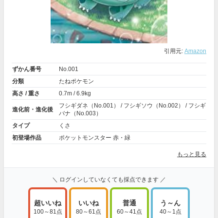
引用元:
Amazon
ずかん番号
No.001
分類
たねポケモン
高さ / 重さ
0.7m / 6.9kg
フシギダネ（No.001） / フシギソウ（No.002） / フシギ
進化前・進化後
バナ（No.003）
タイプ
くさ
初登場作品
ポケットモンスター 赤・緑
もっと見る
＼ ログインしていなくても採点できます ／
超いいね
いいね
普通
う～ん
100～81点
80～61点
60～41点
40～1点