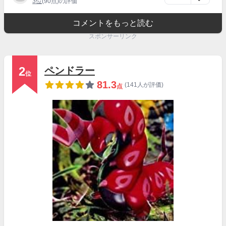
3位
(90点)の評価
コメントをもっと読む
スポンサーリンク
2
ペンドラー
位
81.3
(141人が評価)
点