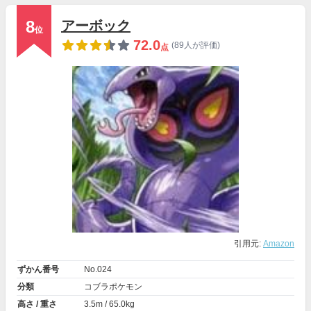
8
アーボック
位
72.0
(89人が評価)
点
引用元:
Amazon
ずかん番号
No.024
分類
コブラポケモン
高さ / 重さ
3.5m / 65.0kg