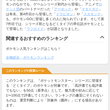
モンのなかでも、ゲームシリーズ初代から登場し、アニメで
ロ
ケット団
のパートナーだった「
アーボック
」や「
マタドガス
」
は有名。第4作目から登場した「
ドラピオン
」や「
スカタンク
」
も、ポケモンGOに登場し多くの人に知られています。そして第
7作目では、シリーズ初となるどくタイプの準伝説ポケモンとし
て登場した「
ウツロイド
」が話題となりました。
関連するおすすめのランキング
ポケモン人気ランキングはこちら！
全種総合・ポケモンランキング
このランキングの投票ルール
このランキングは、『ポケットモンスター』シリーズに登場す
る「どくタイプ」のポケモンが対象です。「高評価でも低評価
でもない」を50点（基準点）として、魅力度や好みに応じて
1〜100点で評価してください。ランキングの趣旨にそぐわない
ものは、運営判断により「対象外（圏外）」にする場合があり
ます。