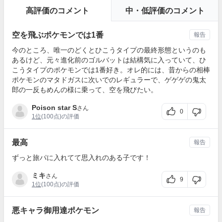
高評価のコメント
中・低評価のコメント
空を飛ぶポケモンでは1番
報告
今のところ、唯一のどくとひこうタイプの最終形態というのも
あるけど、元々進化前のゴルバットは結構気に入っていて、ひ
こうタイプのポケモンでは1番好き。オレ的には、昔からの相棒
ポケモンのマタドガスに次いでのレギュラーで、ゲゲゲの鬼太
郎の一反もめんの様に乗って、空を飛びたい。
Poison star S
さん
0
1位
(100点)の評価
最高
報告
ずっと旅パに入れてて思入れのある子です！
ミキ
さん
9
1位
(100点)の評価
悪キャラ御用達ポケモン
報告