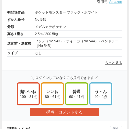
引用元:
Amazon
初登場作品
ポケットモンスター ブラック・ホワイト
ずかん番号
No.545
分類
メガムカデポケモン
高さ / 重さ
2.5m / 200.5kg
フシデ（No.543） / ホイーガ（No.544） / ペンドラー
進化前・進化後
（No.545）
タイプ
むし
もっと見る
＼ ログインしていなくても採点できます ／
超いいね
いいね
普通
う～ん
100～81点
80～61点
60～41点
40～1点
採点・コメントする