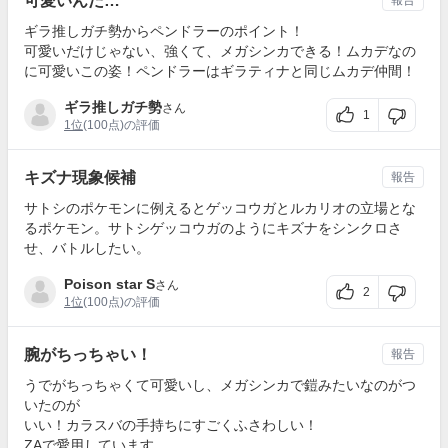
可愛いんだ…
報告
ギラ推しガチ勢からペンドラーのポイント！
可愛いだけじゃない、強くて、メガシンカできる！ムカデなの
に可愛いこの姿！ペンドラーはギラティナと同じムカデ仲間！
ギラ推しガチ勢
さん
1
1位
(100点)の評価
キズナ現象候補
報告
サトシのポケモンに例えるとゲッコウガとルカリオの立場とな
るポケモン。サトシゲッコウガのようにキズナをシンクロさ
せ、バトルしたい。
Poison star S
さん
2
1位
(100点)の評価
腕がちっちゃい！
報告
うでがちっちゃくて可愛いし、メガシンカで鎧みたいなのがつ
いたのが
いい！カラスバの手持ちにすごくふさわしい！
ZAで愛用しています