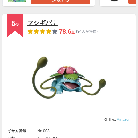
5
フシギバナ
位
78.6
(94人が評価)
点
引用元:
Amazon
ずかん番号
No.003