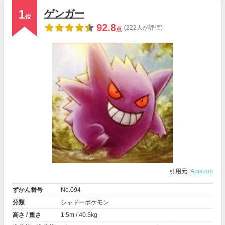
1
ゲンガー
位
92.8
(222人が評価)
点
引用元:
Amazon
ずかん番号
No.094
分類
シャドーポケモン
高さ / 重さ
1.5m / 40.5kg