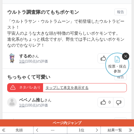
ウルトラ調査隊のてもちポケモン
報告
「ウルトラサン・ウルトラムーン」で初登場したウルトラビー
スト！
宇宙人のような大きな頭が特徴の可愛らしいポケモンです。
進化系がちょっと残念ですが、野生では手に入らないポケモン
なのでかなりレア！
するめ
さん
1
1位
(100点)の評価
投票・採点
参加
ちっちゃくて可愛い
報告
ネタバレあり
タップ
して本文を表示する
ベベノム推し
さん
0
1位
(100点)の評価
かわい〜
報告
ページ内ジャンプ
ちっちゃい体と毒針が好き！
先頭
---
1位
結果一覧