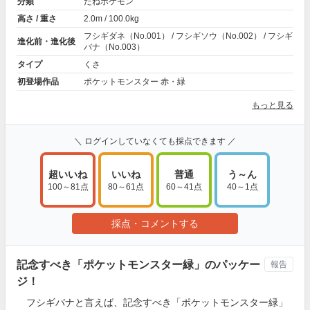
分類
たねポケモン
高さ / 重さ
2.0m / 100.0kg
フシギダネ（No.001） / フシギソウ（No.002） / フシギ
進化前・進化後
バナ（No.003）
タイプ
くさ
初登場作品
ポケットモンスター 赤・緑
もっと見る
＼ ログインしていなくても採点できます ／
超いいね
いいね
普通
う～ん
100～81点
80～61点
60～41点
40～1点
採点・コメントする
記念すべき「ポケットモンスター緑」のパッケー
報告
ジ！
フシギバナと言えば、記念すべき「ポケットモンスター緑」