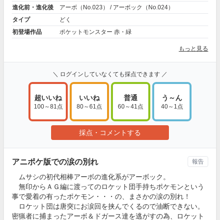
進化前・進化後
アーボ（No.023） / アーボック（No.024）
タイプ
どく
初登場作品
ポケットモンスター 赤・緑
もっと見る
＼ ログインしていなくても採点できます ／
超いいね
いいね
普通
う～ん
100～81点
80～61点
60～41点
40～1点
採点・コメントする
アニポケ版での涙の別れ
報告
ムサシの初代相棒アーボの進化系がアーボック。
無印からＡＧ編に渡ってのロケット団手持ちポケモンという
事で愛着の有ったポケモン・・・の、まさかの涙の別れ！
ロケット団は唐突にお涙回を挟んでくるので油断できない。
密猟者に捕まったアーボ＆ドガース達を逃がすの為、ロケット