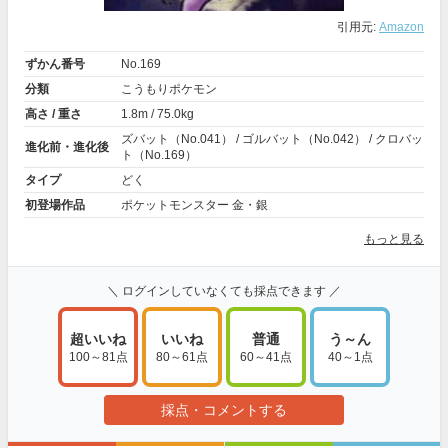
引用元:
Amazon
ずかん番号
No.169
分類
こうもりポケモン
高さ / 重さ
1.8m / 75.0kg
ズバット（No.041） / ゴルバット（No.042） / クロバッ
進化前・進化後
ト（No.169）
タイプ
どく
初登場作品
ポケットモンスター 金・銀
もっと見る
＼ ログインしていなくても採点できます ／
超いいね
いいね
普通
う～ん
100～81点
80～61点
60～41点
40～1点
採点・コメントする