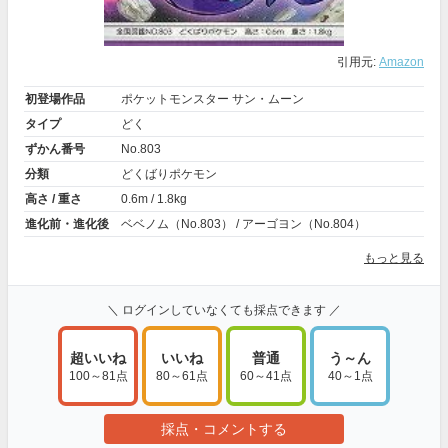
引用元:
Amazon
初登場作品
ポケットモンスター サン・ムーン
タイプ
どく
ずかん番号
No.803
分類
どくばりポケモン
高さ / 重さ
0.6m / 1.8kg
進化前・進化後
ベベノム（No.803） / アーゴヨン（No.804）
もっと見る
＼ ログインしていなくても採点できます ／
超いいね
いいね
普通
う～ん
100～81点
80～61点
60～41点
40～1点
採点・コメントする