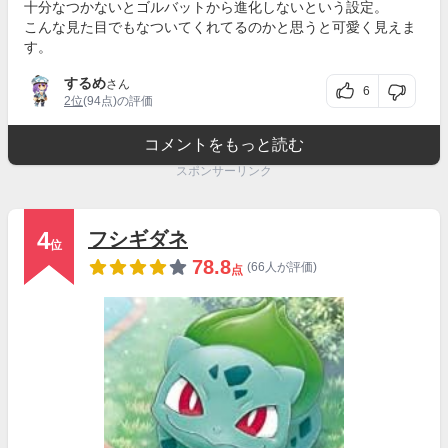
十分なつかないとゴルバットから進化しないという設定。
こんな見た目でもなついてくれてるのかと思うと可愛く見えま
す。
するめ
さん
6
2位
(94点)の評価
コメントをもっと読む
スポンサーリンク
4
フシギダネ
位
78.8
(66人が評価)
点