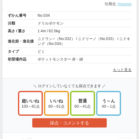
引用元:
Amazon
ずかん番号
No.034
分類
ドリルポケモン
高さ / 重さ
1.4m / 62.0kg
ニドラン♂（No.032） / ニドリーノ（No.033） / ニドキ
進化前・進化後
ング（No.034）
タイプ
どく
初登場作品
ポケットモンスター 赤・緑
もっと見る
＼ ログインしていなくても採点できます ／
超いいね
いいね
普通
う～ん
100～81点
80～61点
60～41点
40～1点
採点・コメントする