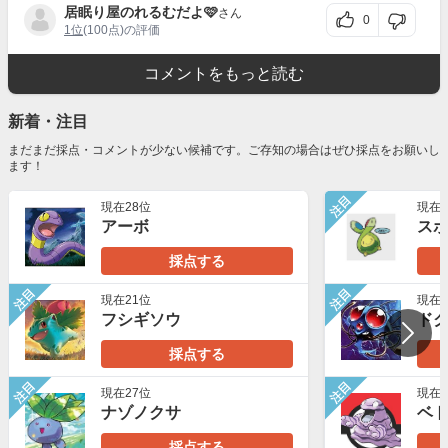
居眠り屋のれるむだよ🩷
さん
0
1位
(100点)の評価
コメントをもっと読む
新着・注目
まだまだ採点・コメントが少ない候補です。ご存知の場合はぜひ採点をお願いし
ます！
注目
現在28位
現在3
アーボ
ス
採点する
注目
注目
現在21位
現在2
フシギソウ
ド
採点する
注目
注目
現在27位
現在3
ナゾノクサ
ベ
採点する