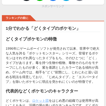
スポンサーリンク
ランキングの前に
1分でわかる「どくタイプのポケモン」
どくタイプポケモンの特徴
1996年にゲームボーイソフトが発売されて以来、世界中で絶大
な人気を誇る『ポケットモンスター』シリーズ。登場するポケ
モンはそれぞれ異なったタイプをもち、そのひとつに「どく」
タイプがあります。毒を持つ生物や植物、毒物そのものをモチ
ーフにしたものが多く、紫を基調としたカラーである傾向が高
め。ゲーム内では、相手を''どく''状態にし、じわじわと追い詰
める戦法を得意しており、「じめんタイプ」と「エスパータイ
プ」を除いたポケモンに弱点を突かれにくいのが特徴です。
代表的などくポケモンのキャラクター
どくポケモンは、
ロケット団
をはじめ悪の組織では使用率が高
いこともあり、活躍の場が多いポケモンキャラです。どくポケ