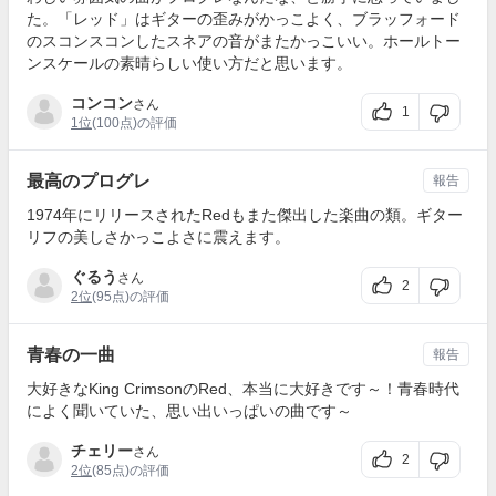
た。「レッド」はギターの歪みがかっこよく、ブラッフォード
のスコンスコンしたスネアの音がまたかっこいい。ホールトー
ンスケールの素晴らしい使い方だと思います。
コンコン
さん
1
1位
(100点)の評価
最高のプログレ
報告
1974年にリリースされたRedもまた傑出した楽曲の類。ギター
リフの美しさかっこよさに震えます。
ぐるう
さん
2
2位
(95点)の評価
青春の一曲
報告
大好きなKing CrimsonのRed、本当に大好きです～！青春時代
によく聞いていた、思い出いっぱいの曲です～
チェリー
さん
2
2位
(85点)の評価