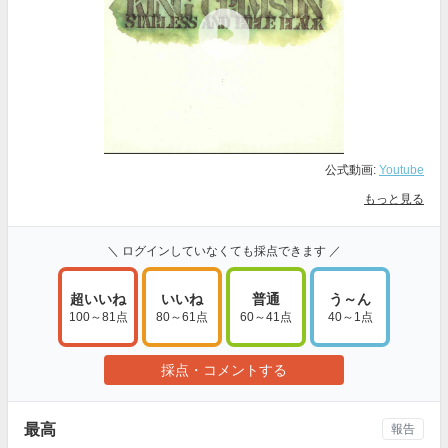
公式動画:
Youtube
もっと見る
＼ ログインしていなくても採点できます ／
超いいね
いいね
普通
う～ん
100～81点
80～61点
60～41点
40～1点
採点・コメントする
最高
報告