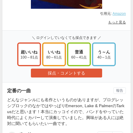
引用元:
Amazon
もっと見る
＼ ログインしていなくても採点できます ／
超いいね
いいね
普通
う～ん
100～81点
80～61点
60～41点
40～1点
採点・コメントする
定番の一曲
報告
どんなジャンルにも名作というものがありますが、プログレッ
シブロックのなかではやっぱりEmerson, Lake & PalmerのTark
usだと思います！本当にカッコイイので、バンドをやっていた
時代によくカバーして演奏していました。興味がある人には絶
対に聞いてもらいたい一曲です。