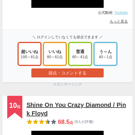
公式動画:
Youtube
もっと見る
＼ ログインしていなくても採点できます ／
超いいね
いいね
普通
う～ん
100～81点
80～61点
60～41点
40～1点
採点・コメントする
スポンサーリンク
10
Shine On You Crazy Diamond / Pin
位
k Floyd
68.5
(9人が評価)
点