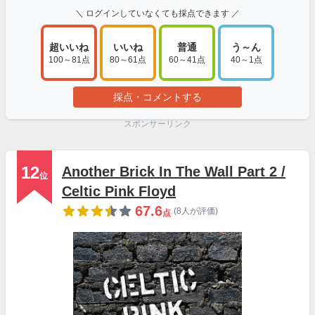
＼ ログインしていなくても採点できます ／
超いいね
いいね
普通
う～ん
100～81点
80～61点
60～41点
40～1点
採点・コメントする
スポンサーリンク
12
Another Brick In The Wall Part 2 /
位
Celtic Pink Floyd
67.6
(8人が評価)
点