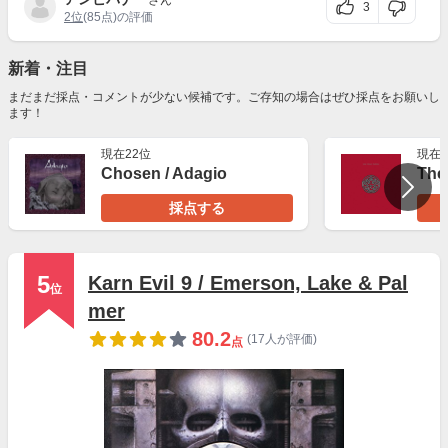
さん
3
2位
(85点)の評価
新着・注目
まだまだ採点・コメントが少ない候補です。ご存知の場合はぜひ採点をお願いし
ます！
現在22位
現在2
Chosen / Adagio
採点する
5
Karn Evil 9 / Emerson, Lake & Pal
位
mer
80.2
(17人が評価)
点