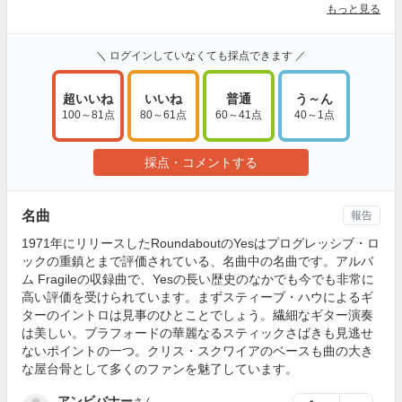
もっと見る
＼ ログインしていなくても採点できます ／
超いいね
いいね
普通
う～ん
100～81点
80～61点
60～41点
40～1点
採点・コメントする
名曲
報告
1971年にリリースしたRoundaboutのYesはプログレッシブ・ロ
ックの重鎮とまで評価されている、名曲中の名曲です。アルバ
ム Fragileの収録曲で、Yesの長い歴史のなかでも今でも非常に
高い評価を受けられています。まずスティーブ・ハウによるギ
ターのイントロは見事のひとことでしょう。繊細なギター演奏
は美しい。ブラフォードの華麗なるスティックさばきも見逃せ
ないポイントの一つ。クリス・スクワイアのベースも曲の大き
な屋台骨として多くのファンを魅了しています。
アンビバナー