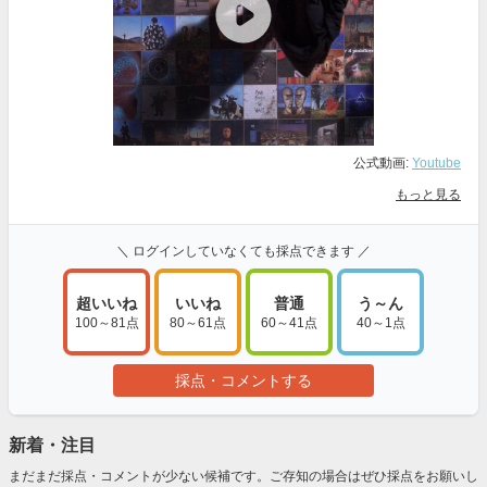
公式動画:
Youtube
もっと見る
＼ ログインしていなくても採点できます ／
超いいね
いいね
普通
う～ん
100～81点
80～61点
60～41点
40～1点
採点・コメントする
新着・注目
まだまだ採点・コメントが少ない候補です。ご存知の場合はぜひ採点をお願いし