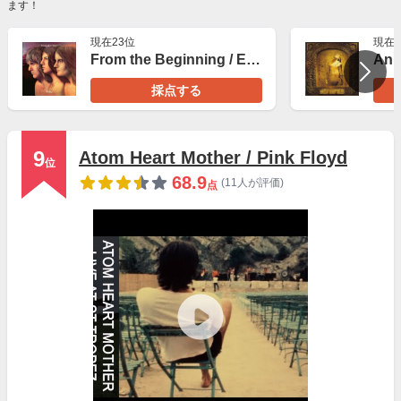
ます！
現在23位
現在2
From the Beginning / Emerson, Lake & Palmer
採点する
9
Atom Heart Mother / Pink Floyd
位
68.9
(11人が評価)
点