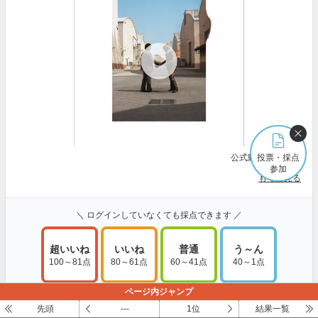
公式動画:
投票・採点
Youtube
参加
もっと見る
＼ ログインしていなくても採点できます ／
超いいね
いいね
普通
う～ん
100～81点
80～61点
60～41点
40～1点
ページ内ジャンプ
採点・コメントする
先頭
---
1位
結果一覧