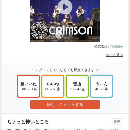
公式動画:
Youtube
もっと見る
＼ ログインしていなくても採点できます ／
超いいね
いいね
普通
う～ん
100～81点
80～61点
60～41点
40～1点
採点・コメントする
ちょっと怖いところ
報告