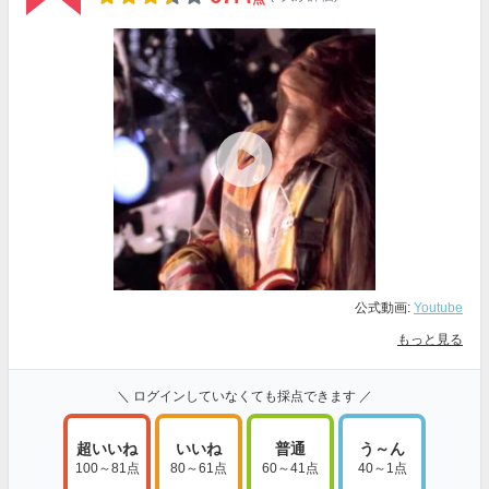
公式動画:
Youtube
もっと見る
＼ ログインしていなくても採点できます ／
超いいね
いいね
普通
う～ん
100～81点
80～61点
60～41点
40～1点