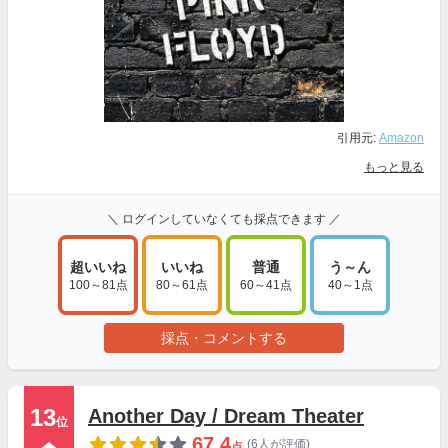
引用元:
Amazon
もっと見る
＼ ログインしていなくても採点できます ／
超いいね
いいね
普通
う～ん
100～81点
80～61点
60～41点
40～1点
採点・コメントする
13
Another Day / Dream Theater
位
67.4
(6人が評価)
点