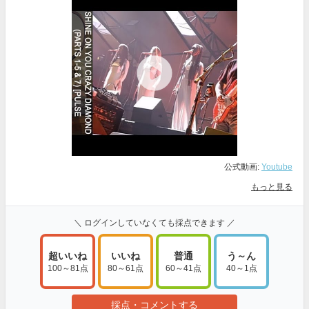
公式動画:
Youtube
もっと見る
＼ ログインしていなくても採点できます ／
超いいね
いいね
普通
う～ん
100～81点
80～61点
60～41点
40～1点
採点・コメントする