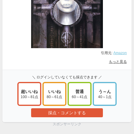
引用元:
Amazon
もっと見る
＼ ログインしていなくても採点できます ／
超いいね
いいね
普通
う～ん
100～81点
80～61点
60～41点
40～1点
採点・コメントする
スポンサーリンク