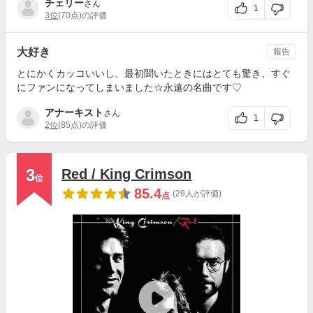
チェリー
さん
1
3位
(70点)の評価
大好き
報告
とにかくカッコいいし、最初聞いたときにはとても驚き、すぐ
にファンになってしまいました☆永遠の名曲です♡
アナーキスト
さん
1
2位
(85点)の評価
3
Red / King Crimson
位
85.4
(29人が評価)
点