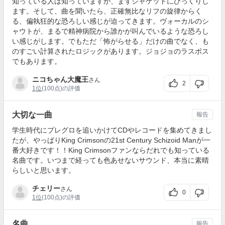
知っている人は知っていますが、まずジャケットにびっくりし
ます。そして、曲を聞いたら、正確無比なリフの旋律からく
る、偏執狂的な恐ろしい感じが迫ってきます。ヴォーカルのシ
ャウトが、まるで精神病院から誰かが叫んでいるような恐ろし
い感じがします。でもただ「怖がらせる」だけの曲でなく、も
のすごい計算されたロジックがあります。ジョジョのラスボス
でもあります。
ニコちゃん大魔王
さん
2
1位
(100点)の評価
大切な一曲
報告
学生時代にプレグロを追いかけてCDやレコードを集めてきまし
たが、やっぱりKing Crimsonの21st Century Schizoid Manが一
番大好きです！！King Crimsonファンならだれでも知っている
名曲です。いつまで経っても色あせないサウンド、本当に素晴
らしいと思います。
チェリー
さん
0
1位
(100点)の評価
名曲
報告