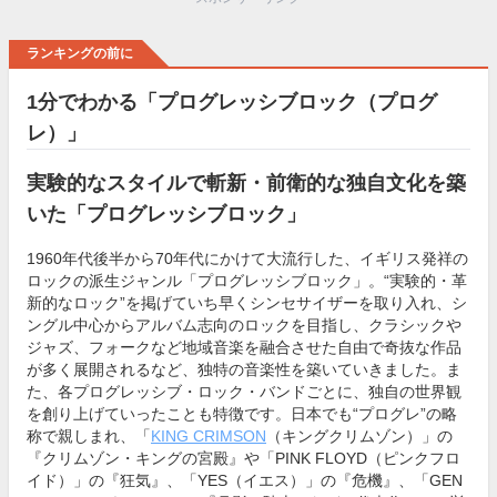
ランキングの前に
1分でわかる「プログレッシブロック（プログ
レ）」
実験的なスタイルで斬新・前衛的な独自文化を築
いた「プログレッシブロック」
1960年代後半から70年代にかけて大流行した、イギリス発祥の
ロックの派生ジャンル「プログレッシブロック」。“実験的・革
新的なロック”を掲げていち早くシンセサイザーを取り入れ、シ
ングル中心からアルバム志向のロックを目指し、クラシックや
ジャズ、フォークなど地域音楽を融合させた自由で奇抜な作品
が多く展開されるなど、独特の音楽性を築いていきました。ま
た、各プログレッシブ・ロック・バンドごとに、独自の世界観
を創り上げていったことも特徴です。日本でも“プログレ”の略
称で親しまれ、「
KING CRIMSON
（キングクリムゾン）」の
『クリムゾン・キングの宮殿』や「PINK FLOYD（ピンクフロ
イド）」の『狂気』、「YES（イエス）」の『危機』、「GEN