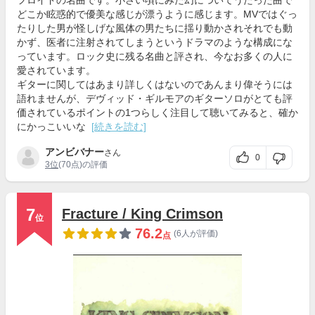
フロイドの名曲です。小さい頃にみた幻についてうたった曲で
どこか眩惑的で優美な感じが漂うように感じます。MVではぐっ
たりした男が怪しげな風体の男たちに揺り動かされそれでも動
かず、医者に注射されてしまうというドラマのような構成にな
っています。ロック史に残る名曲と評され、今なお多くの人に
愛されています。
ギターに関してはあまり詳しくはないのであんまり偉そうには
語れませんが、デヴィッド・ギルモアのギターソロがとても評
価されているポイントの1つらしく注目して聴いてみると、確か
にかっこいいな
[続きを読む]
アンビバナー
さん
0
3位
(70点)の評価
7
Fracture / King Crimson
位
76.2
(6人が評価)
点