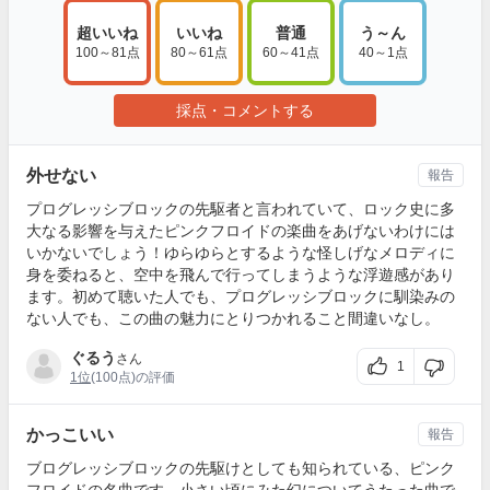
超いいね
いいね
普通
う～ん
100～81点
80～61点
60～41点
40～1点
採点・コメントする
外せない
報告
プログレッシブロックの先駆者と言われていて、ロック史に多
大なる影響を与えたピンクフロイドの楽曲をあげないわけには
いかないでしょう！ゆらゆらとするような怪しげなメロディに
身を委ねると、空中を飛んで行ってしまうような浮遊感があり
ます。初めて聴いた人でも、プログレッシブロックに馴染みの
ない人でも、この曲の魅力にとりつかれること間違いなし。
ぐるう
さん
1
1位
(100点)の評価
かっこいい
報告
ブログレッシブロックの先駆けとしても知られている、ピンク