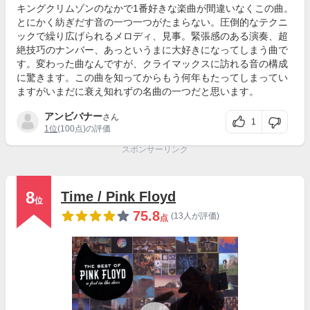
キングクリムゾンのなかで1番好きな楽曲が間違いなくこの曲。
とにかく紡ぎだす音の一つ一つがたまらない。圧倒的なテクニ
ックで繰り広げられるメロディ、見事。緊張感のある演奏、超
絶技巧のナンバー、あっというまに大好きになってしまう曲で
す。変わった曲なんですが、クライマックスに訪れる音の構成
に驚きます。この曲を知ってからもう何年もたってしまってい
ますがいまだに衰え知れずの名曲の一つだと思います。
アンビバナー
さん
1
1位
(100点)の評価
スポンサーリンク
8
Time / Pink Floyd
位
75.8
(13人が評価)
点