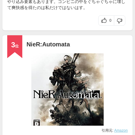
やり込み要素もあります。コンビニの中をぐちゃぐちゃに壊し
て爽快感を得たのは私だけではないはす。
0
3
NieR:Automata
位
引用元:
Amazon