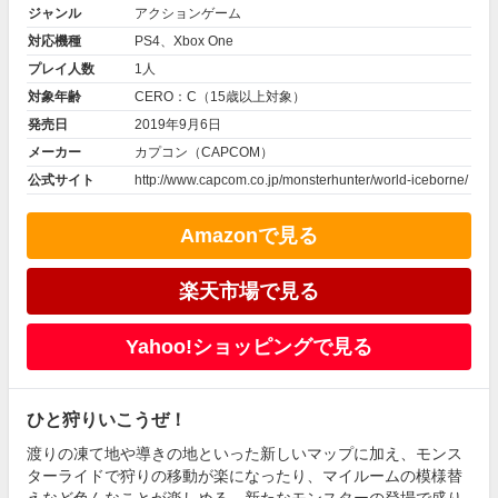
ジャンル
アクションゲーム
対応機種
PS4、Xbox One
プレイ人数
1人
対象年齢
CERO：C（15歳以上対象）
発売日
2019年9月6日
メーカー
カプコン（CAPCOM）
公式サイト
http://www.capcom.co.jp/monsterhunter/world-iceborne/
Amazonで見る
楽天市場で見る
Yahoo!ショッピングで見る
ひと狩りいこうぜ！
渡りの凍て地や導きの地といった新しいマップに加え、モンス
ターライドで狩りの移動が楽になったり、マイルームの模様替