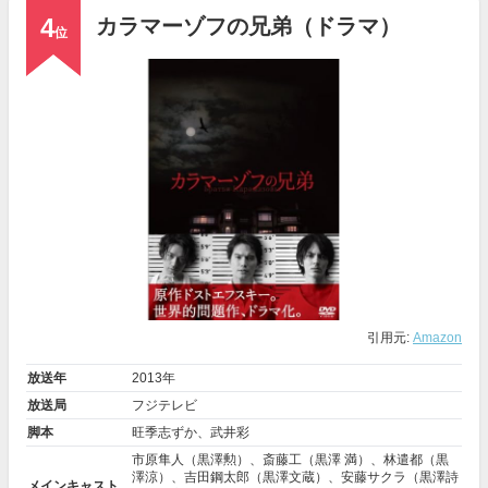
4
カラマーゾフの兄弟（ドラマ）
位
引用元:
Amazon
放送年
2013年
放送局
フジテレビ
脚本
旺季志ずか、武井彩
市原隼人
（黒澤勲）、
斎藤工
（黒澤 満）、
林遣都
（黒
澤涼）、
吉田鋼太郎
（黒澤文蔵）、
安藤サクラ
（黒澤詩
メインキャスト