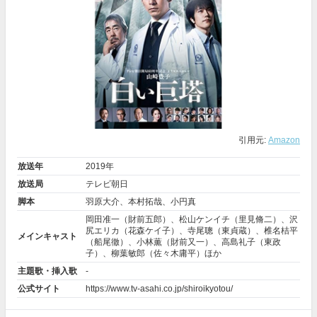
引用元:
Amazon
放送年
2019年
放送局
テレビ朝日
脚本
羽原大介、本村拓哉、小円真
岡田准一
（財前五郎）、
松山ケンイチ
（里見脩二）、
沢
尻エリカ
（花森ケイ子）、
寺尾聰
（東貞蔵）、
椎名桔平
メインキャスト
（船尾徹）、
小林薫
（財前又一）、
高島礼子
（東政
子）、
柳葉敏郎
（佐々木庸平）ほか
主題歌・挿入歌
-
公式サイト
https://www.tv-asahi.co.jp/shiroikyotou/