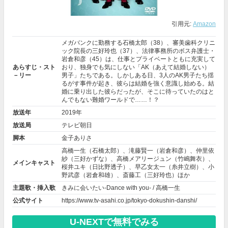
引用元:
Amazon
メガバンクに勤務する石橋太郎（38）、審美歯科クリニ
ック院長の三好玲也（37）、法律事務所のボス弁護士・
岩倉和彦（45）は、仕事とプライベートともに充実して
あらすじ・スト
おり、独身でも気にしない「AK（あえて結婚しない）
－リー
男子」たちである。しかしある日、3人のAK男子たち揺
るがす事件が起き、彼らは結婚を強く意識し始める。結
婚に乗り出した彼らだったが、そこに待っていたのはと
んでもない難婚ワールドで……！？
放送年
2019年
放送局
テレビ朝日
脚本
金子ありさ
高橋一生
（石橋太郎）、
滝藤賢一
（岩倉和彦）、
仲里依
紗
（三好かずな）、
高橋メアリージュン
（竹嶋舞衣）、
メインキャスト
桜井ユキ（日比野透子）、
早乙女太一
（糸井立樹）、
小
野武彦
（岩倉和雄）、
斎藤工
（三好玲也）ほか
主題歌・挿入歌
きみに会いたい-Dance with you- / 高橋一生
公式サイト
https://www.tv-asahi.co.jp/tokyo-dokushin-danshi/
U-NEXTで無料でみる