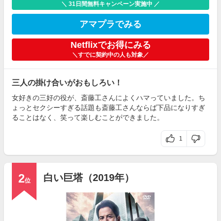
＼ 31日間無料キャンペーン実施中 ／
アマプラでみる
Netflixでお得にみる
＼すでに契約中の人も対象／
三人の掛け合いがおもしろい！
女好きの三好の役が、斎藤工さんによくハマっていました。ち
ょっとセクシーすぎる話題も斎藤工さんならば下品になりすぎ
ることはなく、笑って楽しむことができました。
1
2
白い巨塔（2019年）
位