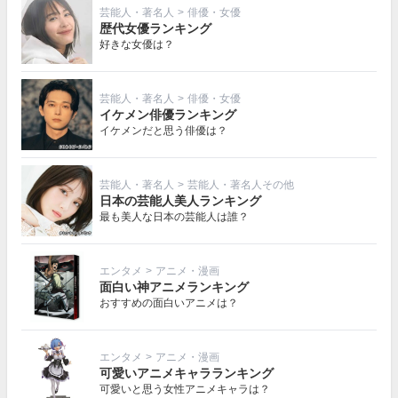
芸能人・著名人
>
俳優・女優
歴代女優ランキング
好きな女優は？
芸能人・著名人
>
俳優・女優
イケメン俳優ランキング
イケメンだと思う俳優は？
芸能人・著名人
>
芸能人・著名人その他
日本の芸能人美人ランキング
最も美人な日本の芸能人は誰？
エンタメ
>
アニメ・漫画
面白い神アニメランキング
おすすめの面白いアニメは？
エンタメ
>
アニメ・漫画
可愛いアニメキャラランキング
可愛いと思う女性アニメキャラは？