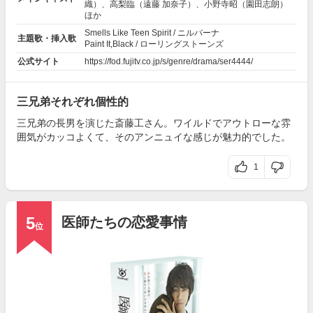
織）、
高梨臨
（遠藤 加奈子）、
小野寺昭
（園田志朗）
ほか
Smells Like Teen Spirit / ニルバーナ
主題歌・挿入歌
Paint It,Black / ローリングストーンズ
公式サイト
https://fod.fujitv.co.jp/s/genre/drama/ser4444/
三兄弟それぞれ個性的
三兄弟の長男を演じた斎藤工さん。ワイルドでアウトローな雰
囲気がカッコよくて、そのアンニュイな感じが魅力的でした。
1
5
医師たちの恋愛事情
位