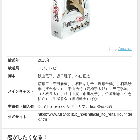
引用元:
Amazon
放送年
2015年
放送局
フジテレビ
脚本
秋山竜平、坂口理子、小山正太
斎藤工
（守田春樹）、
石田ゆり子
（近藤千鶴）、
相武紗
季
（河合奈々）、
平山浩行
（高橋宗太郎）、
三宅弘城
メインキャスト
（大根良太）、
板谷由夏
（市川友子）、伊原剛志（仁志
祐介）、
生瀬勝久
（渡辺幹夫）ほか
主題歌・挿入歌
Don't be love / シシド・カフカ feat.斉藤和義
https://www.fujitv.co.jp/b_hp/ishitachi_no_renaijijou/inde
公式サイト
x.html
恋がしたくなる！