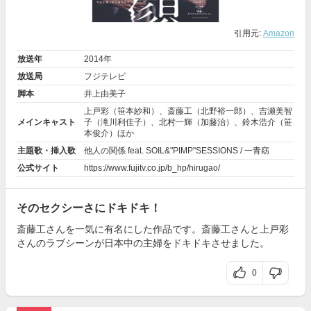
引用元:
Amazon
放送年
2014年
放送局
フジテレビ
脚本
井上由美子
上戸彩
（笹本紗和）、
斎藤工
（北野裕一郎）、
吉瀬美智
メインキャスト
子
（滝川利佳子）、
北村一輝
（加藤治）、
鈴木浩介
（笹
本俊介）ほか
主題歌・挿入歌
他人の関係 feat. SOIL&"PIMP"SESSIONS / 一青窈
公式サイト
https://www.fujitv.co.jp/b_hp/hirugao/
そのセクシーさにドキドキ！
斎藤工さんを一気に有名にした作品です。斎藤工さんと上戸彩
さんのラブシーンが日本中の主婦をドキドキさせました。
0