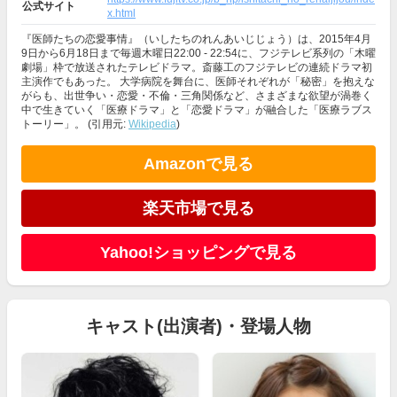
公式サイト
x.html
『医師たちの恋愛事情』（いしたちのれんあいじじょう）は、2015年4月
9日から6月18日まで毎週木曜日22:00 - 22:54に、フジテレビ系列の「木曜
劇場」枠で放送されたテレビドラマ。斎藤工のフジテレビの連続ドラマ初
主演作でもあった。 大学病院を舞台に、医師それぞれが「秘密」を抱えな
がらも、出世争い・恋愛・不倫・三角関係など、さまざまな欲望が渦巻く
中で生きていく「医療ドラマ」と「恋愛ドラマ」が融合した「医療ラブス
トーリー」。 (引用元:
Wikipedia
)
Amazonで見る
楽天市場で見る
Yahoo!ショッピングで見る
キャスト(出演者)・登場人物