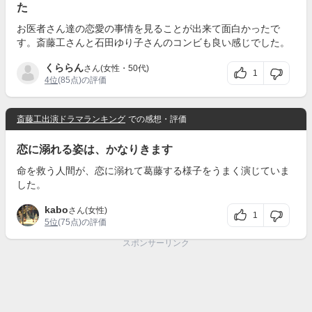
た
お医者さん達の恋愛の事情を見ることが出来て面白かったで
す。斎藤工さんと石田ゆり子さんのコンビも良い感じでした。
くららん
さん(女性・50代)
1
4位
(85点)の評価
斎藤工出演ドラマランキング
での感想・評価
恋に溺れる姿は、かなりきます
命を救う人間が、恋に溺れて葛藤する様子をうまく演じていま
した。
kabo
さん(女性)
1
5位
(75点)の評価
スポンサーリンク