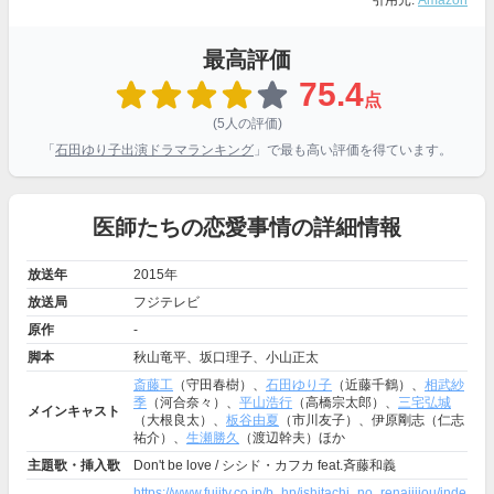
引用元:
Amazon
最高評価
75.4
点
(5人の評価)
「
石田ゆり子出演ドラマランキング
」で最も高い評価を得ています。
医師たちの恋愛事情の詳細情報
放送年
2015年
放送局
フジテレビ
原作
-
脚本
秋山竜平、坂口理子、小山正太
斎藤工
（守田春樹）、
石田ゆり子
（近藤千鶴）、
相武紗
季
（河合奈々）、
平山浩行
（高橋宗太郎）、
三宅弘城
メインキャスト
（大根良太）、
板谷由夏
（市川友子）、伊原剛志（仁志
祐介）、
生瀬勝久
（渡辺幹夫）ほか
主題歌・挿入歌
Don't be love / シシド・カフカ feat.斉藤和義
https://www.fujitv.co.jp/b_hp/ishitachi_no_renaijijou/inde