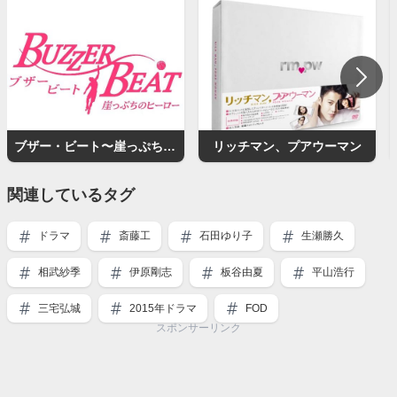
ブザー・ビート〜崖っぷちのヒーロー〜
リッチマン、プアウーマン
関連しているタグ
ドラマ
斎藤工
石田ゆり子
生瀬勝久
相武紗季
伊原剛志
板谷由夏
平山浩行
三宅弘城
2015年ドラマ
FOD
スポンサーリンク