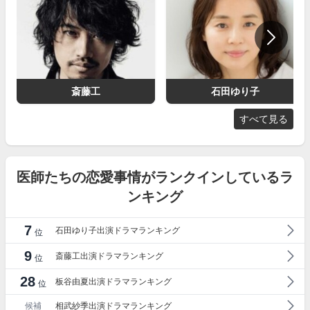
斎藤工
石田ゆり子
すべて見る
医師たちの恋愛事情がランクインしているラ
ンキング
7
石田ゆり子出演ドラマランキング
位
9
斎藤工出演ドラマランキング
位
28
板谷由夏出演ドラマランキング
位
候補
相武紗季出演ドラマランキング