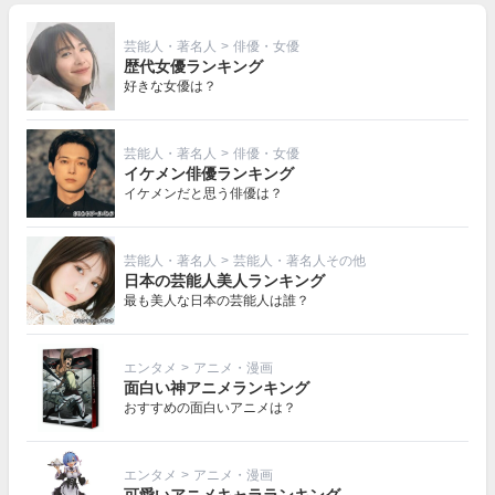
芸能人・著名人
>
俳優・女優
歴代女優ランキング
好きな女優は？
芸能人・著名人
>
俳優・女優
イケメン俳優ランキング
イケメンだと思う俳優は？
芸能人・著名人
>
芸能人・著名人その他
日本の芸能人美人ランキング
最も美人な日本の芸能人は誰？
エンタメ
>
アニメ・漫画
面白い神アニメランキング
おすすめの面白いアニメは？
エンタメ
>
アニメ・漫画