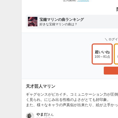
公式動画:
Youtube
宝鐘マリンの曲ランキング
好きな宝鐘マリンの曲は？
＼ ログ
超いいね
100～81点
天才芸人マリン
ギャグセンスがピカイチ。コミュニケーション力が圧倒
く見られ、にじみ出る性格のよさがとても好印象。
また、様々なキャラの声真似が出来たり、絵が上手かっ
やまだ
さん