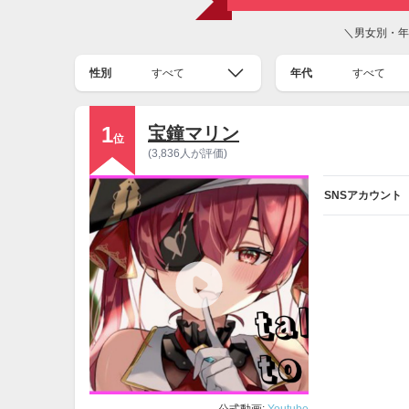
＼男女別・年
性別
すべて
年代
すべて
1
宝鐘マリン
位
(3,836人が評価)
SNSアカウント