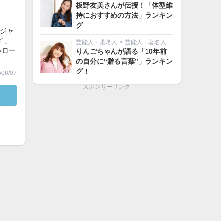
板野友美さんが伝授！「体型維
持におすすめの方法」ランキン
グ
気ジャ
イ」
芸能人・著名人
>
芸能人・著名人その他
ハロー
りんごちゃんが語る「10年前
！
の自分に“贈る言葉”」ランキン
グ！
08/07
スポンサーリンク