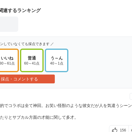
関連するランキング
インしていなくても採点できます ／
いいね
普通
う～ん
80～61点
60～41点
40～1点
採点・コメントする
的でコラボは全て神回。お笑い怪獣のような彼女だが人を気遣うシーン
たりとサブカル方面の才能に関して多才。
156