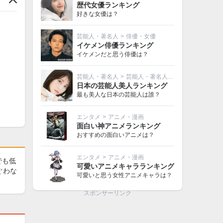
歴代女優ランキング
好きな女優は？
芸能人・著名人
>
俳優・女優
イケメン俳優ランキング
イケメンだと思う俳優は？
芸能人・著名人
>
芸能人・著名人その他
日本の芸能人美人ランキング
最も美人な日本の芸能人は誰？
エンタメ
>
アニメ・漫画
面白い神アニメランキング
おすすめの面白いアニメは？
エンタメ
>
アニメ・漫画
でも低
可愛いアニメキャラランキング
ぐわな
可愛いと思う女性アニメキャラは？
スポンサーリンク