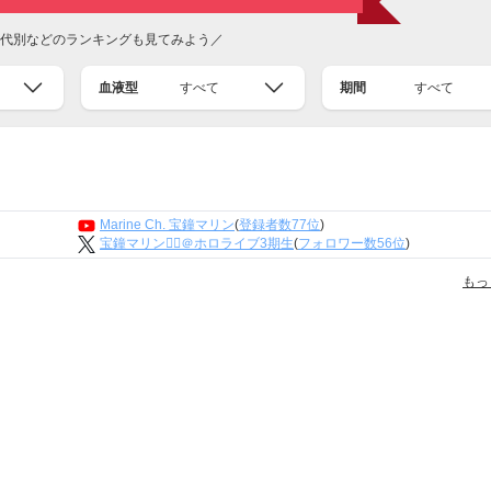
代別などのランキングも見てみよう／
血液型
すべて
期間
すべて
Marine Ch. 宝鐘マリン
(
登録者数77位
)
宝鐘マリン🏴‍☠️＠ホロライブ3期生
(
フォロワー数56位
)
もっ