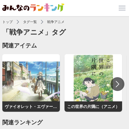
トップ
タグ一覧
戦争アニメ
「戦争アニメ」タグ
関連アイテム
ヴァイオレット・エヴァーガーデン（アニメ）
この世界の片隅に（アニメ）
関連ランキング