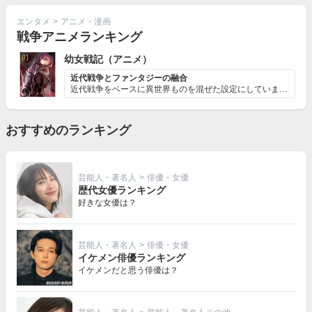
エンタメ
>
アニメ・漫画
戦争アニメランキング
幼女戦記（アニメ）
近代戦争とファンタジーの融合
近代戦争をベースに異世界ものを混ぜた設定にしています。...
おすすめのランキング
芸能人・著名人
>
俳優・女優
歴代女優ランキング
好きな女優は？
芸能人・著名人
>
俳優・女優
イケメン俳優ランキング
イケメンだと思う俳優は？