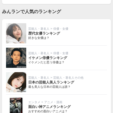
を
見
る
みんランで人気のランキング
芸能人・著名人
>
俳優・女優
歴代女優ランキング
好きな女優は？
芸能人・著名人
>
俳優・女優
イケメン俳優ランキング
イケメンだと思う俳優は？
芸能人・著名人
>
芸能人・著名人その他
日本の芸能人美人ランキング
最も美人な日本の芸能人は誰？
エンタメ
>
アニメ・漫画
面白い神アニメランキング
おすすめの面白いアニメは？