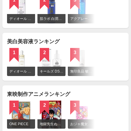
詳
細
ディオール スノー ライト エッセンス ローション
肌ラボ 白潤プレミアム 薬用浸透美白化粧水
アクアレーベル ホワイトケアローション RM
を
見
る
美白美容液ランキング
1
2
3
詳
細
ディオール プレステージ ホワイト ラ ソリューション ルミエール
キールズ DS クリアリーホワイト ブライトニング エッセンス
無印良品 敏感肌用薬用美白美容液
を
見
る
東映制作アニメランキング
1
2
3
詳
細
ONE PIECE
地獄先生ぬ～べ～
おジャ魔女どれみ
を