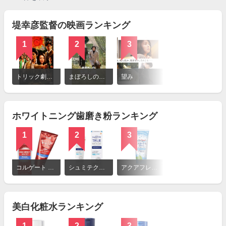
堤幸彦監督の映画ランキング
1
2
3
詳
細
トリック劇場版 ラストステージ
まぼろしの邪馬台国
望み
を
見
る
ホワイトニング歯磨き粉ランキング
1
2
3
詳
細
コルゲート オプティックホワイト ハイインパクト
シュミテクト トゥルーホワイト
アクアフレッシュ エクストリームクリーン ホワイトニング クリーンミント
を
見
る
美白化粧水ランキング
1
2
3