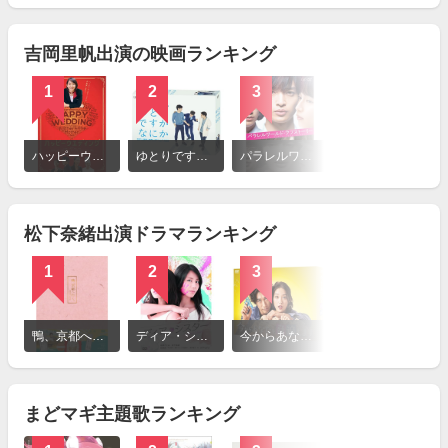
見
る
吉岡里帆出演の映画ランキング
1
2
3
4
詳
細
ハッピーウエディング
ゆとりですがなにか
パラレルワールド・ラブストーリー
音量を上げろタコ！なに歌ってんのか全然わかんねぇんだよ！！
を
見
る
松下奈緒出演ドラマランキング
1
2
3
詳
細
鴨、京都へ行く。-老舗旅館の女将日記-
ディア・シスター
今からあなたを脅迫します
を
見
る
まどマギ主題歌ランキング