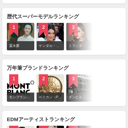
見
る
歴代スーパーモデルランキング
1
2
3
詳
細
冨永愛
ケンダル・ジェンナー（Kendall Jenner）
ミランダ・カー（Miranda Kerr）
を
見
る
万年筆ブランドランキング
1
2
3
詳
細
モンブラン（MONT BLANC）
ペリカン（Pelikan）
ダンヒル（Dunhill）
を
見
る
EDMアーティストランキング