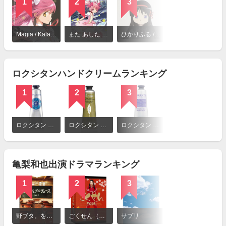
1
2
3
4
詳
細
Magia / Kalafina
また あした / 鹿目まどか（悠木碧）
ひかりふる / Kalafina
misterioso / Kalafina
を
見
る
ロクシタンハンドクリームランキング
1
2
3
詳
細
ロクシタン シア ハンドクリーム
ロクシタン ヴァーベナ アイスハンドクリーム
ロクシタン ラベンダー リラックスハンドクリーム
を
見
る
亀梨和也出演ドラマランキング
1
2
3
4
詳
細
野ブタ。をプロデュース
ごくせん（第2シリーズ）
サプリ
妖怪人間ベム
を