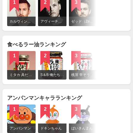
1
2
3
詳
細
カルヴィン・ハリス（Calvin Harris）
アヴィーチー（Avicii）
ゼッド（Zedd）
を
見
る
食べるラー油ランキング
1
2
3
詳
細
ミタカ 具だくさんガッツリ辛くてうまいラー油
S＆B 俺たちのおかずラー油
桃屋 辛そうで辛くない少し辛いラー油
を
見
る
アンパンマンキャラランキング
1
2
3
詳
細
アンパンマン
ドキンちゃん
ばいきんまん