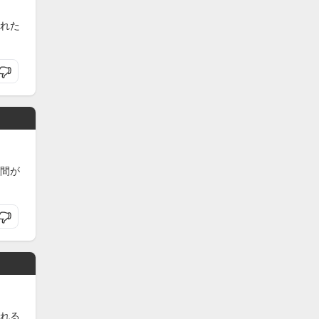
られた
間が
れる