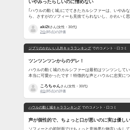
いやみったらしいのに憎めない
｢ハウルの動く城｣にでてきたカルシファーは、いやみ
ら、さすがのソフィーも見捨てられないし、かわいく思
aki2t
さん(女性・30代)
2位
(85点)の評価
ジブリのかわいい人外キャラランキング
でのコメント・口コミ
ツンツンツンからのデレ！
ハウルの動く城のカルシファーは最初はツンツンしてい
本当に可愛かったです！特徴的な声とハウルに忠実につ
ころちゃん
さん(女性・30代)
4位
(85点)の評価
ハウルの動く城キャラランキング
でのコメント・口コミ
声が個性的で、ちょっと口が悪いのに実は優し
ソフィーとの初対面ではちょっと意地悪な物言いをして