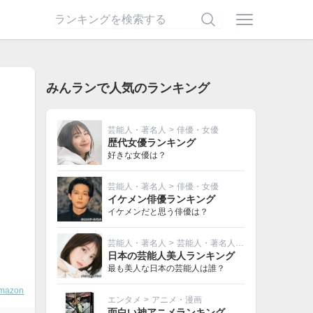
みんランで人気のランキング
芸能人・著名人
>
俳優・女優
歴代女優ランキング
好きな女優は？
芸能人・著名人
>
俳優・女優
イケメン俳優ランキング
イケメンだと思う俳優は？
芸能人・著名人
>
芸能人・著名人その他
日本の芸能人美人ランキング
最も美人な日本の芸能人は誰？
mazon
エンタメ
>
アニメ・漫画
面白い神アニメランキング