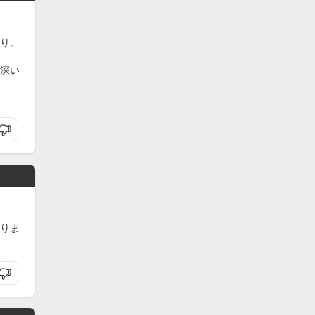
り、
深い
りま