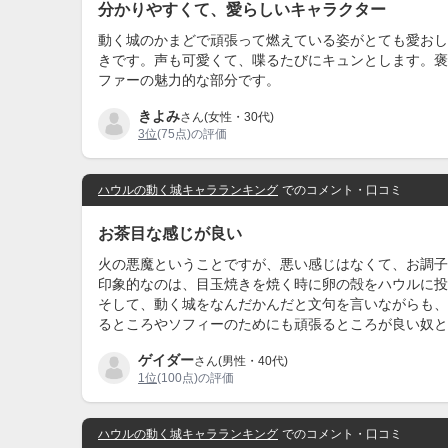
分かりやすくて、愛らしいキャラクター
動く城のかまどで頑張って燃えている姿がとても愛おし
きです。声も可愛くて、喋るたびにキュンとします。褒
ファーの魅力的な部分です。
きよみ
さん(女性・30代)
3位
(75点)の評価
ハウルの動く城キャラランキング
でのコメント・口コミ
お茶目な感じが良い
火の悪魔ということですが、悪い感じはなくて、お調子
印象的なのは、目玉焼きを焼く時に卵の殻をハウルに投
そして、動く城をなんだかんだと文句を言いながらも、
るところやソフィーのためにも頑張るところが良い奴と
ゲイダー
さん(男性・40代)
1位
(100点)の評価
ハウルの動く城キャラランキング
でのコメント・口コミ