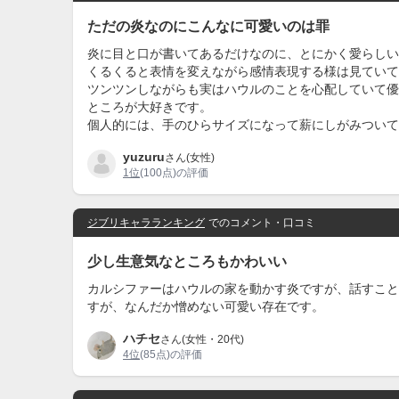
ただの炎なのにこんなに可愛いのは罪
炎に目と口が書いてあるだけなのに、とにかく愛らしい
くるくると表情を変えながら感情表現する様は見ていて
ツンツンしながらも実はハウルのことを心配していて優
ところが大好きです。
個人的には、手のひらサイズになって薪にしがみついて
yuzuru
さん(女性)
1位
(100点)の評価
ジブリキャラランキング
でのコメント・口コミ
少し生意気なところもかわいい
カルシファーはハウルの家を動かす炎ですが、話すこと
すが、なんだか憎めない可愛い存在です。
ハチセ
さん(女性・20代)
4位
(85点)の評価