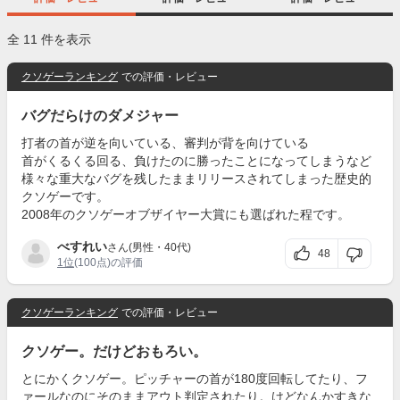
全 11 件を表示
クソゲーランキング
での評価・レビュー
バグだらけのダメジャー
打者の首が逆を向いている、審判が背を向けている
首がくるくる回る、負けたのに勝ったことになってしまうなど
様々な重大なバグを残したままリリースされてしまった歴史的
クソゲーです。
2008年のクソゲーオブザイヤー大賞にも選ばれた程です。
べすれい
さん(男性・40代)
48
1位
(100点)の評価
クソゲーランキング
での評価・レビュー
クソゲー。だけどおもろい。
とにかくクソゲー。ピッチャーの首が180度回転してたり、フ
ァールなのにそのままアウト判定されたり。けどなんかすきな