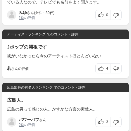
ている人なので、テレビでも名前をよく聞きます。
みゆ
さん(女性・30代)
0
1位
の評価
アーティストランキング
でのコメント・評判
Jポップの開祖です
彼がいなかったら今のアーティストほとんどいない
若
4
さんの評価
広島出身の有名人ランキング
でのコメント・評判
広島人。
広島の男って感じの人。かすかな方言の素敵人。
パワーパフ
さん
3
2位
の評価