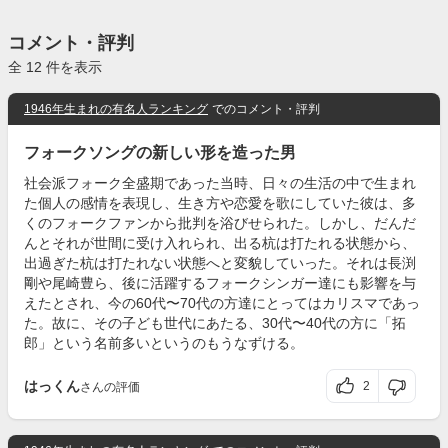
コメント・評判
全 12 件を表示
1946年生まれの有名人ランキング
でのコメント・評判
フォークソングの新しい形を造った男
社会派フォーク全盛期であった当時、日々の生活の中で生まれ
た個人の感情を表現し、生き方や恋愛を歌にしていた彼は、多
くのフォークファンから批判を浴びせられた。しかし、だんだ
んとそれが世間に受け入れられ、出る杭は打たれる状態から、
出過ぎた杭は打たれない状態へと変貌していった。それは長渕
剛や尾崎豊ら、後に活躍するフォークシンガー達にも影響を与
えたとされ、今の60代〜70代の方達にとってはカリスマであっ
た。故に、その子ども世代にあたる、30代〜40代の方に「拓
郎」という名前多いというのもうなずける。
はっくん
2
さんの評価