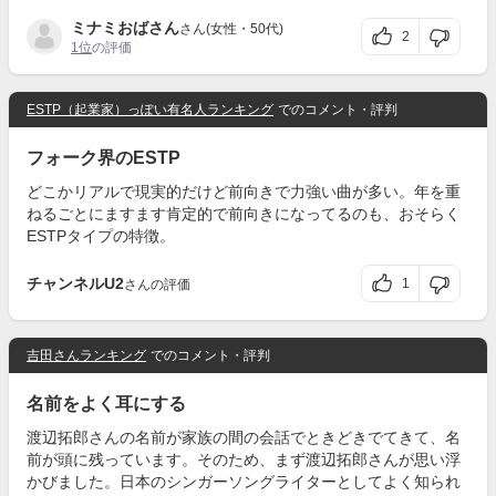
ミナミおばさん
さん(女性・50代)
2
1位
の評価
ESTP（起業家）っぽい有名人ランキング
でのコメント・評判
フォーク界のESTP
どこかリアルで現実的だけど前向きで力強い曲が多い。年を重
ねるごとにますます肯定的で前向きになってるのも、おそらく
ESTPタイプの特徴。
チャンネルU2
1
さんの評価
吉田さんランキング
でのコメント・評判
名前をよく耳にする
渡辺拓郎さんの名前が家族の間の会話でときどきでてきて、名
前が頭に残っています。そのため、まず渡辺拓郎さんが思い浮
かびました。日本のシンガーソングライターとしてよく知られ