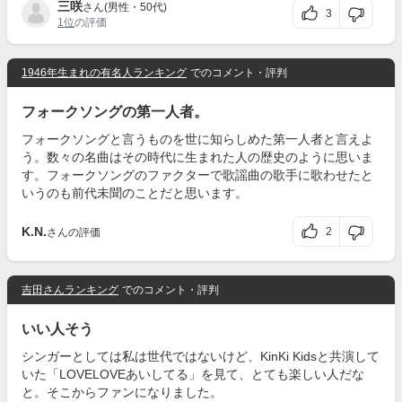
三咲
さん(男性・50代)
3
1位
の評価
1946年生まれの有名人ランキング
でのコメント・評判
フォークソングの第一人者。
フォークソングと言うものを世に知らしめた第一人者と言えよ
う。数々の名曲はその時代に生まれた人の歴史のように思いま
す。フォークソングのファクターで歌謡曲の歌手に歌わせたと
いうのも前代未聞のことだと思います。
K.N.
2
さんの評価
吉田さんランキング
でのコメント・評判
いい人そう
シンガーとしては私は世代ではないけど、KinKi Kidsと共演して
いた「LOVELOVEあいしてる」を見て、とても楽しい人だな
と。そこからファンになりました。