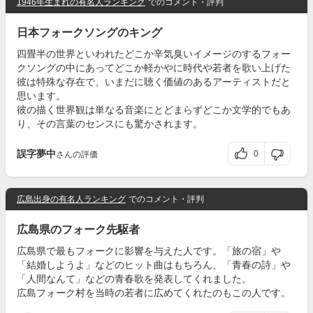
1946年生まれの有名人ランキング
でのコメント・評判
日本フォークソングのキング
四畳半の世界といわれたどこか辛気臭いイメージのするフォー
クソングの中にあってどこか軽かやに時代や若者を歌い上げた
彼は特殊な存在で、いまだに聴く価値のあるアーティストだと
思います。
彼の描く世界観は単なる音楽にとどまらずどこか文学的でもあ
り、その言葉のセンスにも驚かされます。
誤字夢中
0
さんの評価
広島出身の有名人ランキング
でのコメント・評判
広島県のフォーク先駆者
広島県で最もフォークに影響を与えた人です。「旅の宿」や
「結婚しようよ」などのヒット曲はもちろん、「青春の詩」や
「人間なんて」などの青春歌を発表してくれました。
広島フォーク村を当時の若者に広めてくれたのもこの人です。