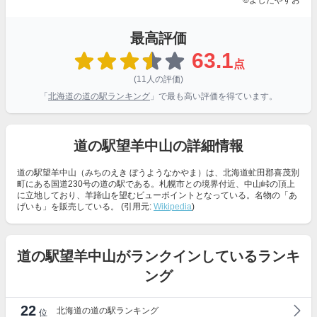
©よしだやすお
最高評価
63.1
点
(11人の評価)
「
北海道の道の駅ランキング
」で最も高い評価を得ています。
道の駅望羊中山の詳細情報
道の駅望羊中山（みちのえき ぼうようなかやま）は、北海道虻田郡喜茂別
町にある国道230号の道の駅である。札幌市との境界付近、中山峠の頂上
に立地しており、羊蹄山を望むビューポイントとなっている。名物の「あ
げいも」を販売している。 (引用元:
Wikipedia
)
道の駅望羊中山がランクインしているランキ
ング
22
北海道の道の駅ランキング
位