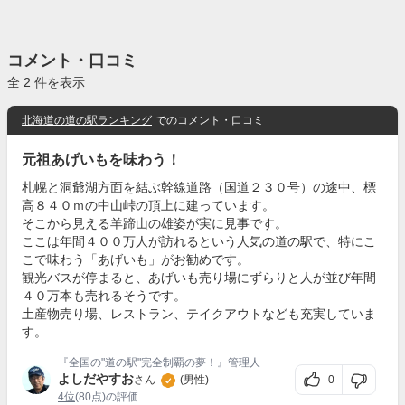
コメント・口コミ
全 2 件を表示
北海道の道の駅ランキング
でのコメント・口コミ
元祖あげいもを味わう！
札幌と洞爺湖方面を結ぶ幹線道路（国道２３０号）の途中、標
高８４０ｍの中山峠の頂上に建っています。
そこから見える羊蹄山の雄姿が実に見事です。
ここは年間４００万人が訪れるという人気の道の駅で、特にこ
こで味わう「あげいも」がお勧めです。
観光バスが停まると、あげいも売り場にずらりと人が並び年間
４０万本も売れるそうです。
土産物売り場、レストラン、テイクアウトなども充実していま
す。
『全国の"道の駅"完全制覇の夢！』管理人
よしだやすお
0
さん
(男性)
4位
(80点)の評価