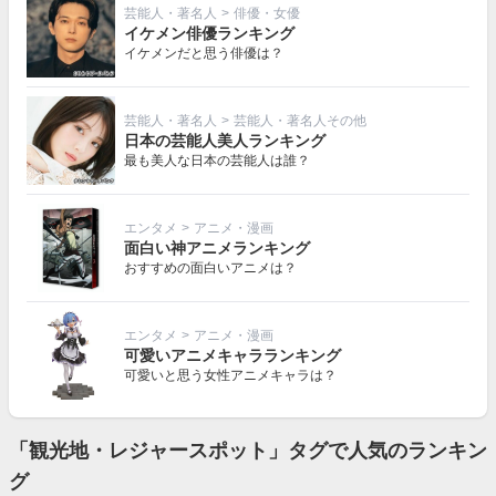
芸能人・著名人
>
俳優・女優
イケメン俳優ランキング
イケメンだと思う俳優は？
芸能人・著名人
>
芸能人・著名人その他
日本の芸能人美人ランキング
最も美人な日本の芸能人は誰？
エンタメ
>
アニメ・漫画
面白い神アニメランキング
おすすめの面白いアニメは？
エンタメ
>
アニメ・漫画
可愛いアニメキャラランキング
可愛いと思う女性アニメキャラは？
「観光地・レジャースポット」タグで人気のランキン
グ