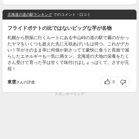
北海道の道の駅ランキング
でのコメント・口コミ
フライドポテトの比ではないビッグな芋が名物
札幌から胆振に行くルートにある中山峠の道の駅で霧のかかっ
たヤマをいくつも超えた先に元祖あげいもは待つ。これがデカ
い！芋がそのまま串に何個か刺さってて豪快に食うと長旅で減
らしたエネルギーも一気に満タン。北海道の大地の栄養をたく
さん受けて育った芋は甘くて味付けはしょっぱくて、さすが元
祖！
東雲
0
さんの評価
スポンサーリンク