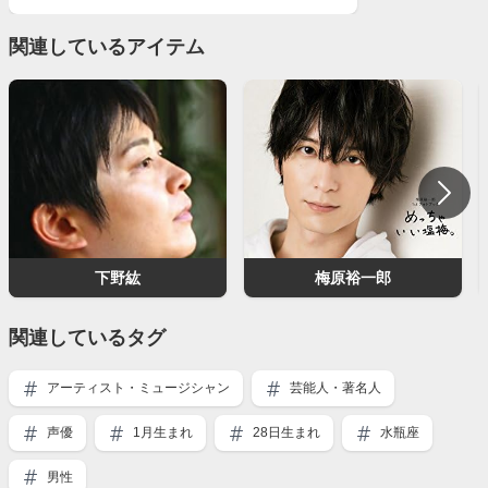
関連しているアイテム
下野紘
梅原裕一郎
関連しているタグ
アーティスト・ミュージシャン
芸能人・著名人
声優
1月生まれ
28日生まれ
水瓶座
男性