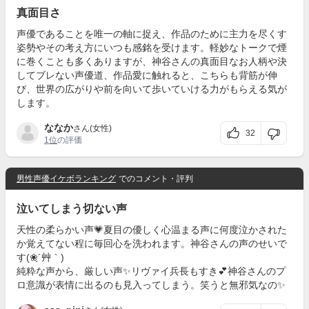
真面目さ
声優であることを唯一の軸に捉え、作品のために主力を尽くす
姿勢やその考え方にいつも感銘を受けます。軽妙なトークで煙
に巻くことも多くありますが、神谷さんの真面目なお人柄や決
してブレない声優道、作品愛に触れると、こちらも背筋が伸
び、世界の広がりや前を向いて歩いていける力がもらえる気が
します。
ななか
さん(女性)
32
1位
の評価
男性声優イケボランキング
でのコメント・評判
泣いてしまう切ない声
天性の柔らかい声💗夏目の優しく心温まる声に何度泣かされた
か覚えてない程に毎回心を洗われます。神谷さんの声のせいで
す(❀ฺ´艸｀)
純粋な声から、厳しい声✨リヴァイ兵長もすき💕神谷さんのプ
ロ意識が表情に出るのも見入ってしまう。笑うと無邪気なの✨