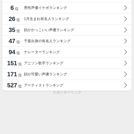
6
男性声優イケボランキング
位
26
1月生まれ有名人ランキング
位
35
顔がかっこいい声優ランキング
位
47
千葉出身の有名人ランキング
位
94
ナレーターランキング
位
151
アニソン歌手ランキング
位
171
顔が可愛い声優ランキング
位
527
アーティストランキング
位
スポンサーリンク