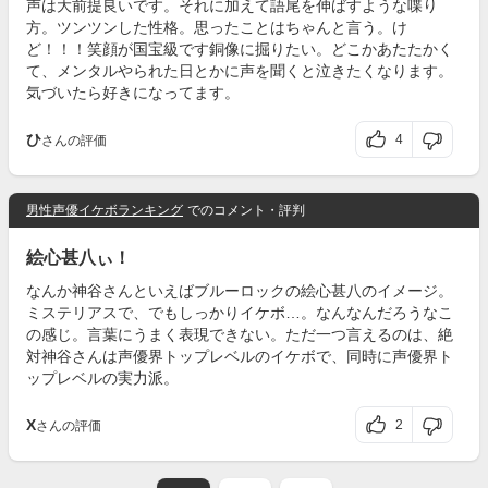
声は大前提良いです。それに加えて語尾を伸ばすような喋り
方。ツンツンした性格。思ったことはちゃんと言う。け
ど！！！笑顔が国宝級です銅像に掘りたい。どこかあたたかく
て、メンタルやられた日とかに声を聞くと泣きたくなります。
気づいたら好きになってます。
ひ
4
さんの評価
男性声優イケボランキング
でのコメント・評判
絵心甚八ぃ！
なんか神谷さんといえばブルーロックの絵心甚八のイメージ。
ミステリアスで、でもしっかりイケボ…。なんなんだろうなこ
の感じ。言葉にうまく表現できない。ただ一つ言えるのは、絶
対神谷さんは声優界トップレベルのイケボで、同時に声優界ト
ップレベルの実力派。
X
2
さんの評価