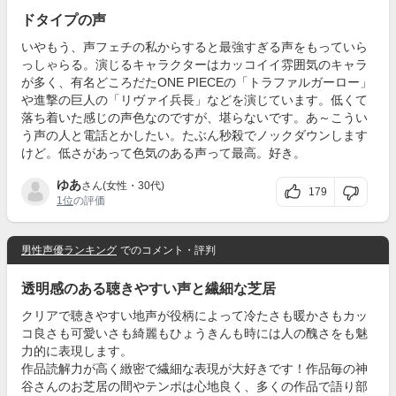
ドタイプの声
いやもう、声フェチの私からすると最強すぎる声をもっていら
っしゃらる。演じるキャラクターはカッコイイ雰囲気のキャラ
が多く、有名どころだたONE PIECEの「トラファルガーロー」
や進撃の巨人の「リヴァイ兵長」などを演じています。低くて
落ち着いた感じの声色なのですが、堪らないです。あ～こうい
う声の人と電話とかしたい。たぶん秒殺でノックダウンします
けど。低さがあって色気のある声って最高。好き。
ゆあ
さん(女性・30代)
179
1位
の評価
男性声優ランキング
でのコメント・評判
透明感のある聴きやすい声と繊細な芝居
クリアで聴きやすい地声が役柄によって冷たさも暖かさもカッ
コ良さも可愛いさも綺麗もひょうきんも時には人の醜さをも魅
力的に表現します。
作品読解力が高く緻密で繊細な表現が大好きです！作品毎の神
谷さんのお芝居の間やテンポは心地良く、多くの作品で語り部