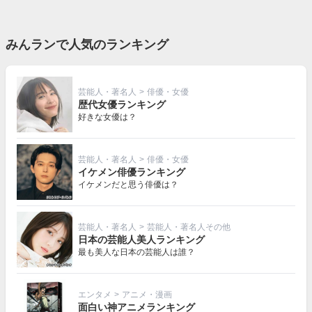
みんランで人気のランキング
芸能人・著名人
>
俳優・女優
歴代女優ランキング
好きな女優は？
芸能人・著名人
>
俳優・女優
イケメン俳優ランキング
イケメンだと思う俳優は？
芸能人・著名人
>
芸能人・著名人その他
日本の芸能人美人ランキング
最も美人な日本の芸能人は誰？
エンタメ
>
アニメ・漫画
面白い神アニメランキング