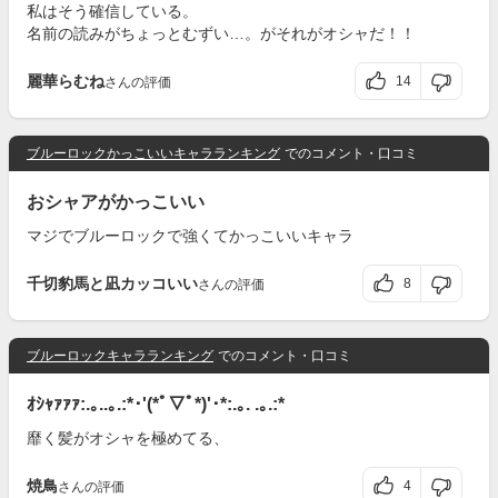
私はそう確信している。
名前の読みがちょっとむずい…。がそれがオシャだ！！
麗華らむね
14
さんの評価
ブルーロックかっこいいキャラランキング
でのコメント・口コミ
おシャアがかっこいい
マジでブルーロックで強くてかっこいいキャラ
千切豹馬と凪カッコいい
8
さんの評価
ブルーロックキャラランキング
でのコメント・口コミ
ｵｼｬｧｧｧ:.｡..｡.:*･'(*ﾟ▽ﾟ*)'･*:.｡. .｡.:*
靡く髪がオシャを極めてる、
焼鳥
4
さんの評価