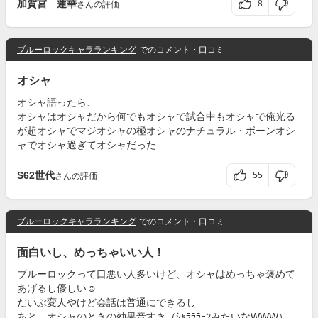
加賀宮 蓮華
8
さんの評価
ブルーロックキャラランキング
でのコメント・口コミ
オシャ
オシャ語ったら、
オシャはオシャだから何でもオシャで試合中もオシャで俺光る
が超オシャでマジオシャの極オシャのナチュラル・ボーンオシ
ャでオシャ過ぎてオシャだった
S62世代
55
さんの評価
ブルーロックキャラランキング
でのコメント・口コミ
面白いし、めっちゃいい人！
ブルーロックって口悪い人多いけど、オシャはめっちゃ褒めて
あげるし優しい☺️
だいぶ変人やけど会話は普通にできるし
あと、オシャのときの効果音すき（ｼｬﾗﾗﾗｰﾝみたいなWWW）