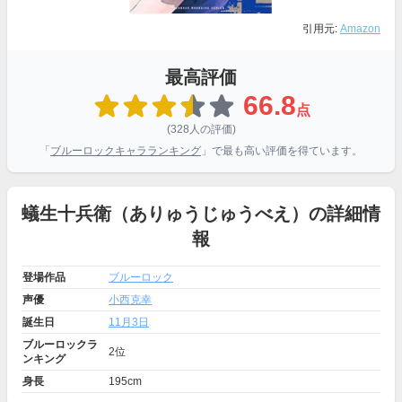
引用元:
Amazon
最高評価
66.8
点
(328人の評価)
「
ブルーロックキャラランキング
」で最も高い評価を得ています。
蟻生十兵衛（ありゅうじゅうべえ）の詳細情
報
登場作品
ブルーロック
声優
小西克幸
誕生日
11月3日
ブルーロックラ
2位
ンキング
身長
195cm