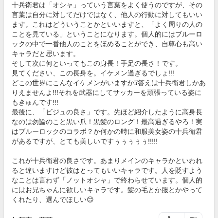
十兵衛君は「オシャ」っていう言葉をよく使うのですが、その
言葉は自分に対してだけではなく、他人の行動に対してもいい
ます。これはどういうことかといいますと、「よく周りの人の
ことを見ている」ということになります。個人的にはブルーロ
ックの中で一番他人のことをほめることができ、自尊心も高い
キャラだと思います。
そして次に何といってもこの身長！手足の長さ！です。
見てください、この長身を。イケメン過ぎるでしょ!!!
どこの世界にこんなイケメンがいますか⁉答えは十兵衛君しかあ
りえませんよ!!!それを武器にしてサッカーを頑張っている姿に
もきゅんです!!!
最後に、「ビジュの良さ」です。先ほど紹介したように高身長
なのは勿論のこと黒い爪！黒髪のロング！最高過ぎるやろ！実
はブルーロックのコラボ？か何かの時に和服美女姿の十兵衛君
があるですが、とても美しいですぅぅぅぅぅ!!!!!
これが十兵衛君の良さです。あまりメインのキャラかといわれ
ると違いますけど彼はとってもいいキャラです。人を貶すよう
なことは言わず「ノットオシャ」で終わらせています。個人的
にはお兄ちゃんに欲しいキャラです。髪の毛とか服とかやって
くれたり、選んでほしい😊