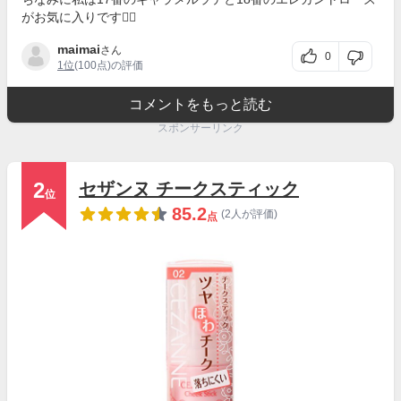
がお気に入りです🙋‍♀️
maimai
さん
0
1位
(100点)の評価
コメントをもっと読む
スポンサーリンク
2
セザンヌ チークスティック
位
85.2
(2人が評価)
点