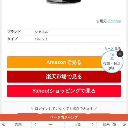
引用元:
Amazon
ブランド
シャネル
タイプ
パレット
もっと見る
Amazonで見る
投票・採点
参加
楽天市場で見る
Yahoo!ショッピングで見る
＼ ログインしていなくても採点できます ／
ページ内ジャンプ
超いいね
いいね
普通
う～ん
先頭
---
1位
結果一覧
100～81点
80～61点
60～41点
40～1点