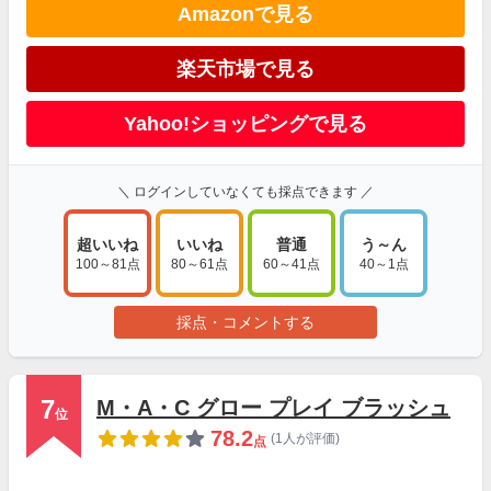
Amazonで見る
楽天市場で見る
Yahoo!ショッピングで見る
＼ ログインしていなくても採点できます ／
超いいね
いいね
普通
う～ん
100～81点
80～61点
60～41点
40～1点
採点・コメントする
7
M・A・C グロー プレイ ブラッシュ
位
78.2
(1人が評価)
点