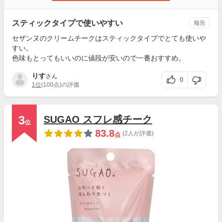
スティックタイプで使いやすい
報告
セザンヌのクリームチークはスティックタイプでとても使いや
すい。
色味もとってもいいのに値段が安いので一番おすすめ。
りす
さん
0
1位
(100点)の評価
3
SUGAO スフレ感チーク
位
83.8
(2人が評価)
点