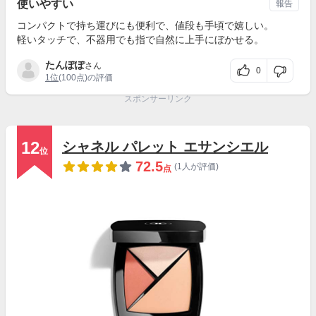
使いやすい
報告
コンパクトで持ち運びにも便利で、値段も手頃で嬉しい。
軽いタッチで、不器用でも指で自然に上手にぼかせる。
たんぽぽ
さん
0
1位
(100点)の評価
スポンサーリンク
12
シャネル パレット エサンシエル
位
72.5
(1人が評価)
点