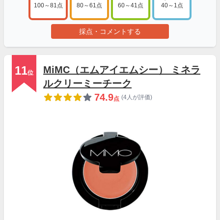
100～81点
80～61点
60～41点
40～1点
採点・コメントする
11
MiMC（エムアイエムシー） ミネラ
位
ルクリーミーチーク
74.9
(4人が評価)
点