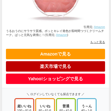
引用元:
Amazon
うるおうのにサラサラ質感。ポッとキレイ発色が長時間つづくクリームチ
ーク。ぱっと元気な表情に！(引用元:
Amazon
)
もっと見る
Amazonで見る
楽天市場で見る
Yahoo!ショッピングで見る
＼ ログインしていなくても採点できます ／
超いいね
いいね
普通
う～ん
100～81点
80～61点
60～41点
40～1点