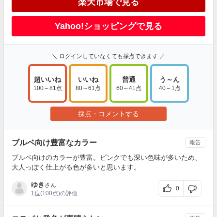
楽天市場で見る
Yahoo!ショッピングで見る
＼ ログインしていなくても採点できます ／
超いいね
いいね
普通
う～ん
100～81点
80～61点
60～41点
40～1点
採点・コメントする
ブルベ向け豊富なカラー
報告
ブルベ向けのカラーが豊富。ピンクでも深い色味が多いため、
大人っぽく仕上がる色が多いと思います。
ゆき
さん
0
1位
(100点)の評価