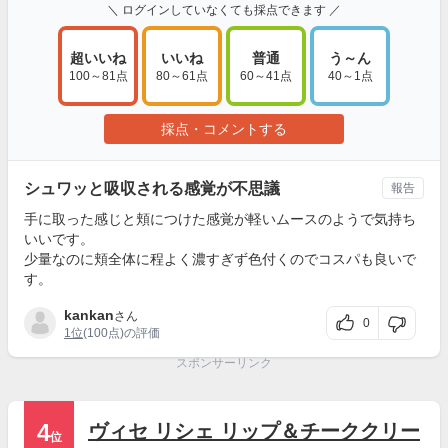
＼ ログインしていなくても採点できます ／
超いいね
いいね
普通
う～ん
100～81点
80～61点
60～41点
40～1点
採点・コメントする
シュワッと吸収される感覚が不思議
報告
手に取った感じと頬につけた感覚が軽いムースのようで気持ち
いいです。
少量なのに頬全体に程よく濃すぎず色付くのでコスパも良いで
す。
kankan
さん
0
1位
(100点)の評価
スポンサーリンク
4
ヴィセ リシェ リップ＆チーククリー
位