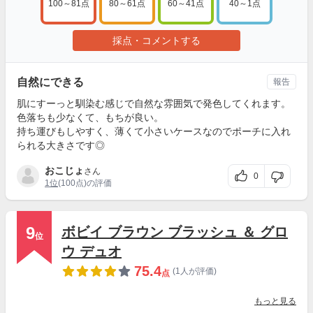
100～81点
80～61点
60～41点
40～1点
採点・コメントする
自然にできる
報告
肌にすーっと馴染む感じで自然な雰囲気で発色してくれます。
色落ちも少なくて、もちが良い。
持ち運びもしやすく、薄くて小さいケースなのでポーチに入れ
られる大きさです◎
おこじょ
さん
0
1位
(100点)の評価
9
ボビイ ブラウン ブラッシュ ＆ グロ
位
ウ デュオ
75.4
(1人が評価)
点
もっと見る