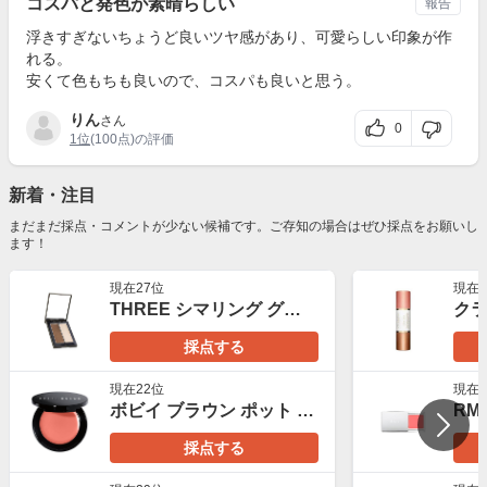
コスパと発色が素晴らしい
報告
浮きすぎないちょうど良いツヤ感があり、可愛らしい印象が作
れる。
安くて色もちも良いので、コスパも良いと思う。
りん
さん
0
1位
(100点)の評価
新着・注目
まだまだ採点・コメントが少ない候補です。ご存知の場合はぜひ採点をお願いし
ます！
現在27位
現在3
THREE シマリング グロー デュオ
採点する
現在22位
現在3
ボビイ ブラウン ポット ルージュ
採点する