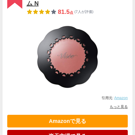
ム N
81.5
(7人が評価)
点
引用元:
Amazon
もっと見る
Amazonで見る