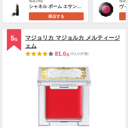
現在29位
現在2
シャネル ボーム エサンシエル
採点する
5
マジョリカ マジョルカ メルティージ
位
ェム
81.0
(3人が評価)
点