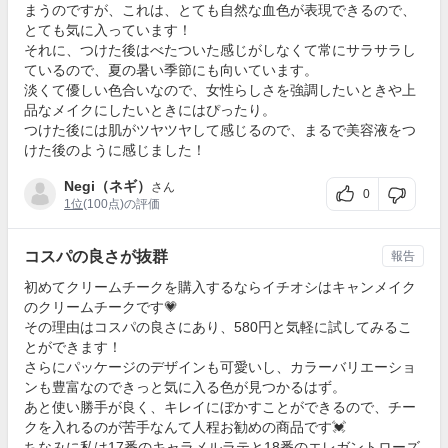
まうのですが、これは、とても自然な血色が表現できるので、
とても気に入っています！
それに、つけた後はべたついた感じがしなくて常にサラサラし
ているので、夏の暑い季節にも向いています。
淡くて優しい色合いなので、女性らしさを強調したいときや上
品なメイクにしたいときにはぴったり。
つけた後には肌がツヤツヤして感じるので、まるで美容液をつ
けた後のように感じました！
Negi（ネギ）
さん
0
1位
(100点)の評価
コスパの良さが抜群
報告
初めてクリームチークを購入するならイチオシはキャンメイク
のクリームチークです💗
その理由はコスパの良さにあり、580円と気軽に試してみるこ
とができます！
さらにパッケージのデザインも可愛いし、カラーバリエーショ
ンも豊富なのできっと気に入る色が見つかるはず。
あと使い勝手が良く、キレイにぼかすことができるので、チー
クを入れるのが苦手なんて人程お勧めの商品です💓
ちなみに私は17番のキャラメルラテと18番のエレガントローズ