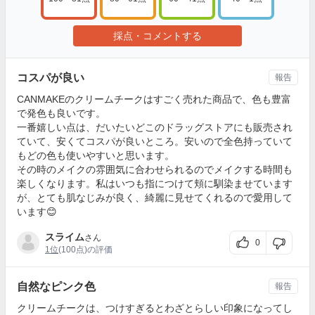
採点・コメントする
コスパが良い
報告
CANMAKEのクリームチークはすごく売れた商品で、色も豊富
で発色も良いです。
一番嬉しい点は、だいたいどこのドラッグストアにも販売され
ていて、安くてコスパが良いところ。安いので全色持っていて
もどの色も使いやすいと思います。
その時のメイクの雰囲気に合わせられるのでメイクする時間も
楽しくなります。私はいつも指につけて頬に馴染ませています
が、とても肌なじみが良く、綺麗に見せてくれるので愛用して
います😊
スライム
さん
0
1位
(100点)の評価
自然なピンク色
報告
クリームチークは、つけすぎるとわざとらしい印象になってし