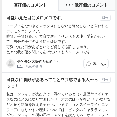
高評価のコメント
中・低評価のコメント
可愛い見た目にメロメロです。
報告
イーブイをなつきどマックスにしないと進化しないと言われる
ポケモンニンフィア。
時間と手間隙をかけて育て進化させたらもの凄く愛着がわい
て、自分の子供のように可愛いです。
可愛い見た目があざといけど何しても許しちゃう。
色々な我が儘を聞いてあげたい！もうメロメロです！
ポケモン大好きたぬき
さん
62
1位
(100点)の評価
可愛さに裏顔があるってこと!?共感できる人〜っ
報告
っっ！
私はニンフィアが大好きで、調べていると（←履歴ヤバイ）オ
スなのにメスになりすましたり、オスのほうが多い!!とかなどな
どと多く想像を超える子たちがいます。（オスイーブイがニン
フィアになりやすい理由については、ピンクのキャラランキン
グのニンフィアの所の私のコメントを読んでネ）オスニンフィ