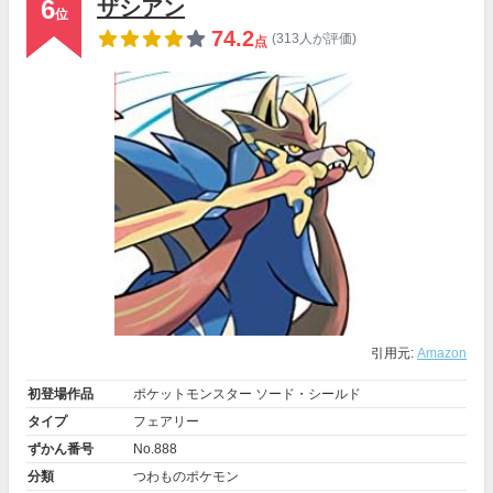
6
ザシアン
位
74.2
(313人が評価)
点
引用元:
Amazon
初登場作品
ポケットモンスター ソード・シールド
タイプ
フェアリー
ずかん番号
No.888
分類
つわものポケモン