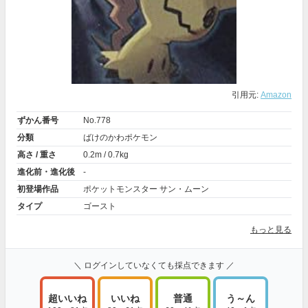
引用元:
Amazon
ずかん番号
No.778
分類
ばけのかわポケモン
高さ / 重さ
0.2m / 0.7kg
進化前・進化後
-
初登場作品
ポケットモンスター サン・ムーン
タイプ
ゴースト
もっと見る
＼ ログインしていなくても採点できます ／
超いいね
いいね
普通
う～ん