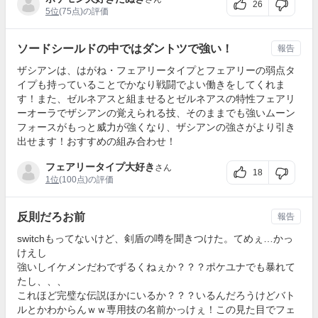
26
5位
(75点)の評価
ソードシールドの中ではダントツで強い！
報告
ザシアンは、はがね・フェアリータイプとフェアリーの弱点タ
イプも持っていることでかなり戦闘でよい働きをしてくれま
す！また、ゼルネアスと組ませるとゼルネアスの特性フェアリ
ーオーラでザシアンの覚えられる技、そのままでも強いムーン
フォースがもっと威力が強くなり、ザシアンの強さがより引き
出せます！おすすめの組み合わせ！
フェアリータイプ大好き
さん
18
1位
(100点)の評価
反則だろお前
報告
switchもってないけど、剣盾の噂を聞きつけた。てめぇ…かっ
けえし
強いしイケメンだわでずるくねぇか？？？ポケユナでも暴れて
たし、、、
これほど完璧な伝説ほかにいるか？？？いるんだろうけどバト
ルとかわからんｗｗ専用技の名前かっけぇ！この見た目でフェ