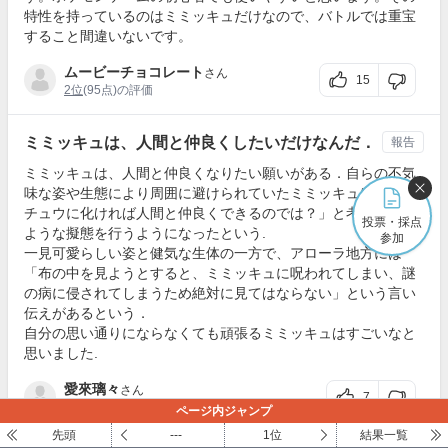
特性を持っているのはミミッキュだけなので、バトルでは重宝
すること間違いないです。
ムービーチョコレート
さん
15
2位
(95点)の評価
ミミッキュは、人間と仲良くしたいだけなんだ．
報告
ミミッキュは、人間と仲良くなりたい願いがある．自らの不気
味な姿や生態により周囲に避けられていたミミッキュは「ピカ
チュウに化ければ人間と仲良くできるのでは？」と考え、この
投票・採点
ような擬態を行うようになったという.
参加
一見可愛らしい姿と健気な生体の一方で、アローラ地方には
「布の中を見ようとすると、ミミッキュに呪われてしまい、謎
の病に侵されてしまうため絶対に見てはならない」という言い
伝えがあるという．
自分の思い通りにならなくても頑張るミミッキュはすごいなと
思いました.
愛來璃々
さん
7
2位
(97点)の評価
ページ内ジャンプ
先頭
---
1位
結果一覧