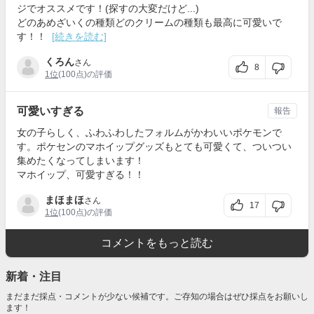
ジでオススメです！(探すの大変だけど...)
どのあめざいくの種類どのクリームの種類も最高に可愛いで
す！！
[続きを読む]
くろん
さん
8
1位
(100点)の評価
可愛いすぎる
報告
女の子らしく、ふわふわしたフォルムがかわいいポケモンで
す。ポケセンのマホイップグッズもとても可愛くて、ついつい
集めたくなってしまいます！
マホイップ、可愛すぎる！！
まほまほ
さん
17
1位
(100点)の評価
コメントをもっと読む
新着・注目
まだまだ採点・コメントが少ない候補です。ご存知の場合はぜひ採点をお願いし
ます！