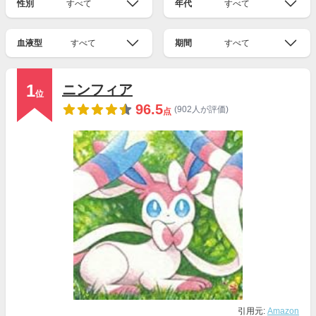
性別
すべて
年代
すべて
血液型
すべて
期間
すべて
1
ニンフィア
位
96.5
(902人が評価)
点
引用元:
Amazon