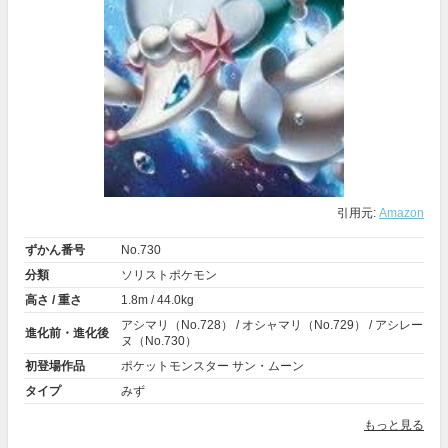
引用元:
Amazon
ずかん番号
No.730
分類
ソリストポケモン
高さ / 重さ
1.8m / 44.0kg
アシマリ（No.728） / オシャマリ（No.729） / アシレー
進化前・進化後
ヌ（No.730）
初登場作品
ポケットモンスター サン・ムーン
タイプ
みず
もっと見る