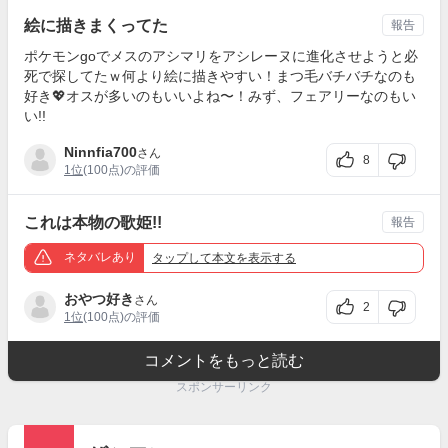
絵に描きまくってた
報告
ポケモンgoでメスのアシマリをアシレーヌに進化させようと必
死で探してたｗ何より絵に描きやすい！まつ毛バチバチなのも
好き💖オスが多いのもいいよね〜！みず、フェアリーなのもい
い!!
Ninnfia700
さん
8
1位
(100点)の評価
これは本物の歌姫!!
報告
ネタバレあり
タップ
して本文を表示する
おやつ好き
さん
2
1位
(100点)の評価
コメントをもっと読む
スポンサーリンク