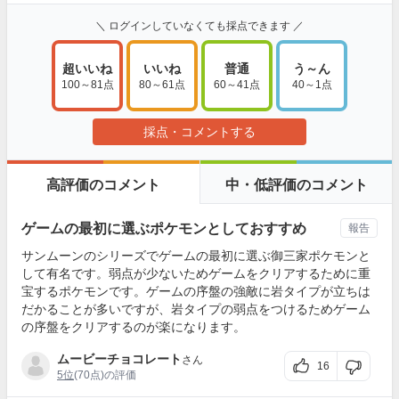
＼ ログインしていなくても採点できます ／
超いいね
いいね
普通
う～ん
100～81点
80～61点
60～41点
40～1点
採点・コメントする
高評価のコメント
中・低評価のコメント
ゲームの最初に選ぶポケモンとしておすすめ
報告
サンムーンのシリーズでゲームの最初に選ぶ御三家ポケモンと
して有名です。弱点が少ないためゲームをクリアするために重
宝するポケモンです。ゲームの序盤の強敵に岩タイプが立ちは
だかることが多いですが、岩タイプの弱点をつけるためゲーム
の序盤をクリアするのが楽になります。
ムービーチョコレート
さん
16
5位
(70点)の評価