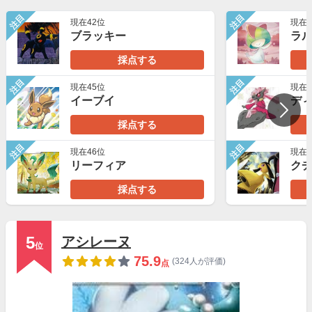
注目
注目
現在42位
現在3
ブラッキー
ラ
採点する
注目
注目
現在45位
現在2
イーブイ
デ
採点する
注目
注目
現在46位
現在2
リーフィア
ク
採点する
5
アシレーヌ
位
75.9
(324人が評価)
点