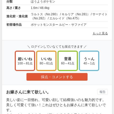
分類
ほうようポケモン
高さ / 重さ
1.6m / 48.4kg
ラルトス（No.280） / キルリア（No.281） / サーナイト
進化前・進化後
（No.282） / エルレイド（No.475）
初登場作品
ポケットモンスター ルビー・サファイア
もっと見る
＼ ログインしていなくても採点できます ／
超いいね
いいね
普通
う～ん
100～81点
80～61点
60～41点
40～1点
採点・コメントする
お嫁さんに来て欲しい。
報告
美しい姿に一目惚れ、可愛い顔して結構強いのも魅力的です。
美しく可愛くて強い！これはぜひともお嫁さんに来て欲しいで
す。