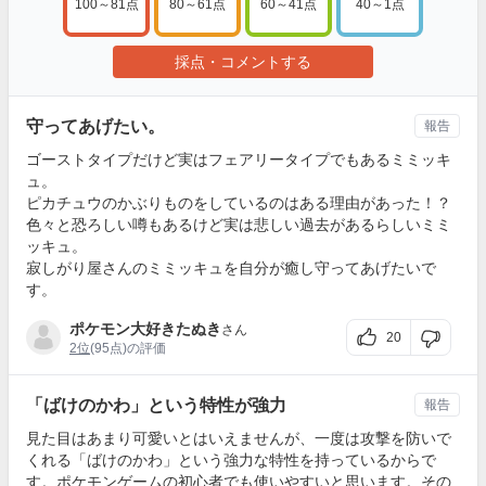
100～81点
80～61点
60～41点
40～1点
採点・コメントする
守ってあげたい。
報告
ゴーストタイプだけど実はフェアリータイプでもあるミミッキ
ュ。
ピカチュウのかぶりものをしているのはある理由があった！？
色々と恐ろしい噂もあるけど実は悲しい過去があるらしいミミ
ッキュ。
寂しがり屋さんのミミッキュを自分が癒し守ってあげたいで
す。
ポケモン大好きたぬき
さん
20
2位
(95点)の評価
「ばけのかわ」という特性が強力
報告
見た目はあまり可愛いとはいえませんが、一度は攻撃を防いで
くれる「ばけのかわ」という強力な特性を持っているからで
す。ポケモンゲームの初心者でも使いやすいと思います。その