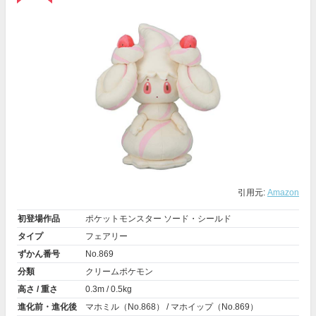
引用元:
Amazon
初登場作品
ポケットモンスター ソード・シールド
タイプ
フェアリー
ずかん番号
No.869
分類
クリームポケモン
高さ / 重さ
0.3m / 0.5kg
進化前・進化後
マホミル（No.868） / マホイップ（No.869）