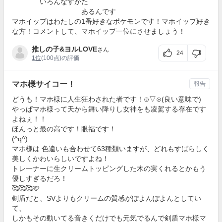
いろんなすがた
あるんです
マホイップはわたしの1番好きなポケモンです！マホイップ好き
な方！コメントして、マホイップ一位にさせましょう！
推しの子&ヨルLOVE
さん
24
1位
(100点)の評価
マホ様サイコー！
報告
どうも！マホ様に人生狂わされた者です！⊙▽⊙(良い意味で)
やっぱマホ様って天から舞い降りし女神をも凌駕する存在です
よねぇ！！
ほんっと最の高です！眼福です！
(^q^)
マホ様は 色違いも合わせて63種類いますが、どれもすばらしく
美しくかわいらしいですよね！
トレ一ナーに生クリームトッピングした木の実くれるとかもう
優しすぎるだろ！
🥰🥰🥰🩷
剣盾だと、SVよりもクリームの質感がぽよんぽよんとしてい
て、
しかもその動いてる音きくだけでも元気でるんで剣盾マホ様マ