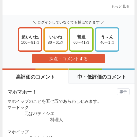
もっと見る
＼ ログインしていなくても採点できます ／
超いいね
いいね
普通
う～ん
100～81点
80～61点
60～41点
40～1点
採点・コメントする
高評価のコメント
中・低評価のコメント
マホマホー！
報告
マホイップのことを五七五であらわしせみます。
マードック
元はパティシエ
料理人
マホイップ