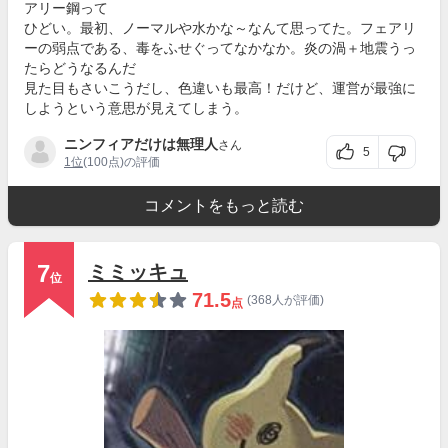
アリー鋼って
ひどい。最初、ノーマルや水かな～なんて思ってた。フェアリ
ーの弱点である、毒をふせぐってなかなか。炎の渦＋地震うっ
たらどうなるんだ
見た目もさいこうだし、色違いも最高！だけど、運営が最強に
しようという意思が見えてしまう。
ニンフィアだけは無理人
さん
5
1位
(100点)の評価
コメントをもっと読む
7
ミミッキュ
位
71.5
(368人が評価)
点