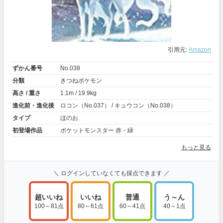
引用元:
Amazon
ずかん番号
No.038
分類
きつねポケモン
高さ / 重さ
1.1m / 19.9kg
進化前・進化後
ロコン（No.037） / キュウコン（No.038）
タイプ
ほのお
初登場作品
ポケットモンスター 赤・緑
もっと見る
＼ ログインしていなくても採点できます ／
超いいね
いいね
普通
う～ん
100～81点
80～61点
60～41点
40～1点