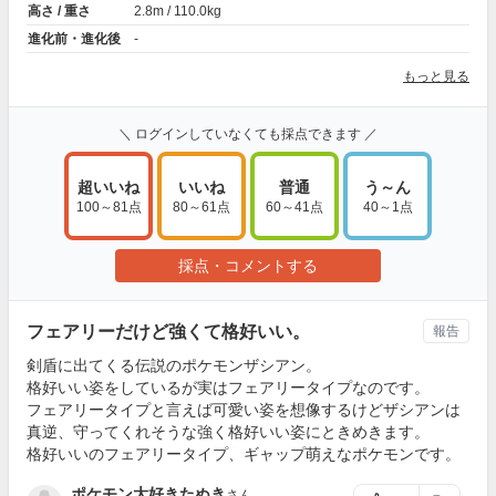
高さ / 重さ
2.8m / 110.0kg
進化前・進化後
-
もっと見る
＼ ログインしていなくても採点できます ／
超いいね
いいね
普通
う～ん
100～81点
80～61点
60～41点
40～1点
採点・コメントする
フェアリーだけど強くて格好いい。
報告
剣盾に出てくる伝説のポケモンザシアン。
格好いい姿をしているが実はフェアリータイプなのです。
フェアリータイプと言えば可愛い姿を想像するけどザシアンは
真逆、守ってくれそうな強く格好いい姿にときめきます。
格好いいのフェアリータイプ、ギャップ萌えなポケモンです。
ポケモン大好きたぬき
さん