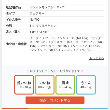
初登場作品
ポケットモンスター X・Y
タイプ
フェアリー
ずかん番号
No.700
分類
むすびつきポケモン
高さ / 重さ
1.0m / 23.5kg
イーブイ（No.133） / シャワーズ（No.134） / サンダー
ス（No.135） / ブースター（No.136） / エーフィ（No.
進化前・進化後
196） / ブラッキー（No.197） / リーフィア（No.470）
/ グレイシア（No.471） / ニンフィア（No.700）
もっと見る
＼ ログインしていなくても採点できます ／
超いいね
いいね
普通
う～ん
100～81点
80～61点
60～41点
40～1点
採点・コメントする