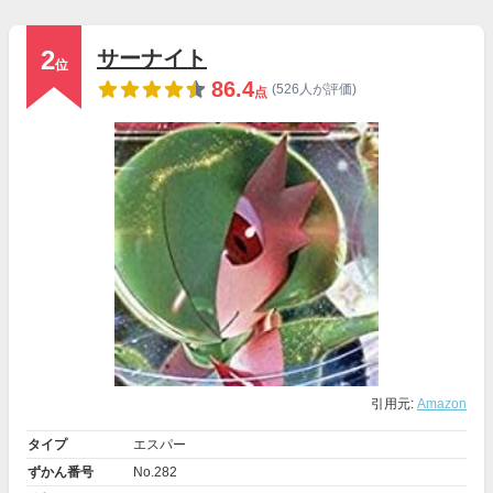
2
サーナイト
位
86.4
(526人が評価)
点
引用元:
Amazon
タイプ
エスパー
ずかん番号
No.282