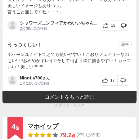
美しいイメージもありつつ。
言うこと無しですね・・・。
シャワーズニンフィアかわいいちゃん
さん
18
2位
(95点)の評価
うっつくしい！
報告
ポケモンユナイトでとても使いやすい！こおりフェアリーなの
もいい!!おめめがキレイ✨そして何より絵に描きやすい！カッコ
いい！美しい!!!!!!!!!
Ninnfia700
さん
17
1位
(100点)の評価
コメントをもっと読む
スポンサーリンク
4
マホイップ
位
79.2
(279人が評価)
点