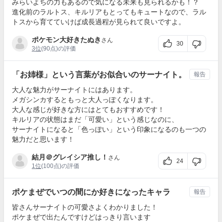
みらいよちの力もあるので気になる未来も見られるかも！？
進化前のラルトス、キルリアもとってもキュートなので、ラル
トスから育てていけば成長過程が見られて良いですよ。
ポケモン大好きたぬき
さん
30
3位
(90点)の評価
「お姉様」という言葉がお似合いのサーナイト。
報告
大人な魅力がサーナイトにはあります。
メガシンカするともっと大人っぽくなります。
大人な感じが好きな方にはとてもおすすめです！
キルリアの状態はまだ「可愛い」という感じなのに、
サーナイトになると「色っぽい」という印象になるのも一つの
魅力だと思います！
結月＠グレイシア推し！
さん
24
1位
(100点)の評価
ポケまぜでいつの間にか好きになったキャラ
報告
皆さんサーナイトの可愛さよくわかりました！
ポケまぜで出たんですけどはっきり言います