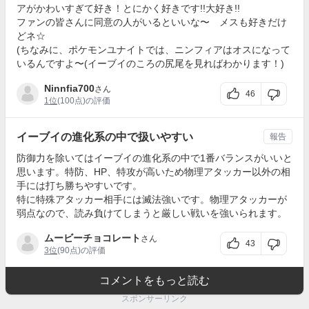
アがかわいすぎて好き！とにかく好きです!!大好き!!
ファンの皆さんに同意の人がいるといいな〜 メスも好きだけ
どネ☆
(ちなみに、ポケモンユナイトでは、ニンフィアはオスになって
いるんですよ〜(イーブイのころの尻尾を見ればわかります！)
Ninnfia700
さん
46
1位
(100点)の評価
イーブイの進化系の中で扱いやすい
報告
防御力を除いてはイーブイの進化系の中で1番バランスがいいと
思います。特防、HP、特攻が高いため物理アタッカー以外の相
手には打ち勝ちやすいです。
特に特殊アタッカー相手には滅法強いです。物理アタッカーが
弱点なので、読み負けてしまうと厳しい戦いを強いられます。
ムービーチョコレート
さん
43
3位
(90点)の評価
コメントをもっと読む
スポンサーリンク