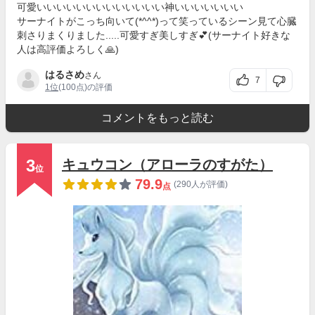
可愛いいいいいいいいいいいいい神いいいいいいい
サーナイトがこっち向いて(*^^*)って笑っているシーン見て心臓
刺さりまくりました.....可愛すぎ美しすぎ︎‪💕︎(サーナイト好きな
人は高評価よろしく🙏)
はるさめ
さん
7
1位
(100点)の評価
コメントをもっと読む
3
キュウコン（アローラのすがた）
位
79.9
(290人が評価)
点