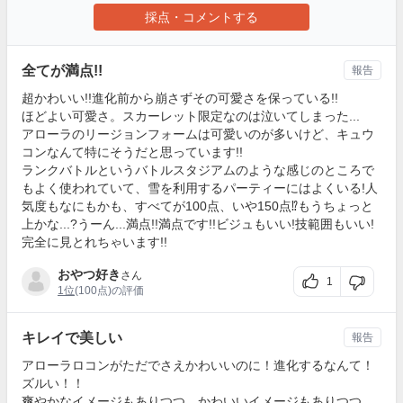
採点・コメントする
全てが満点!!
報告
超かわいい!!進化前から崩さずその可愛さを保っている!!
ほどよい可愛さ。スカーレット限定なのは泣いてしまった...
アローラのリージョンフォームは可愛いのが多いけど、キュウ
コンなんて特にそうだと思っています!!
ランクバトルというバトルスタジアムのような感じのところで
もよく使われていて、雪を利用するパーティーにはよくいる!人
気度もなにもかも、すべてが100点、いや150点⁉もうちょっと
上かな...?うーん...満点!!満点です!!ビジュもいい!技範囲もいい!
完全に見とれちゃいます!!
おやつ好き
さん
1
1位
(100点)の評価
キレイで美しい
報告
アローラロコンがただでさえかわいいのに！進化するなんて！
ズルい！！
爽やかなイメージもありつつ、かわいいイメージもありつつ、