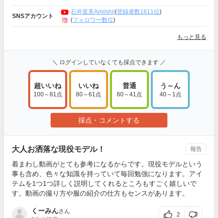
石井亜美AmiIshii
(
登録者数1611位
)
SNSアカウント
(
フォロワー数位
)
もっと見る
＼ ログインしていなくても採点できます ／
超いいね
いいね
普通
う～ん
100～81点
80～61点
60～41点
40～1点
採点・コメントする
大人お洒落な現役モデル！
報告
着まわし動画がとても参考になるからです。現役モデルという
事も含め、色々な知識を持っていて毎回勉強になります。アイ
テムを1つ1つ詳しく説明してくれるところもすごく嬉しいで
す。動画の撮り方や服の紹介の仕方もセンスがあります。
くーみん
さん
2