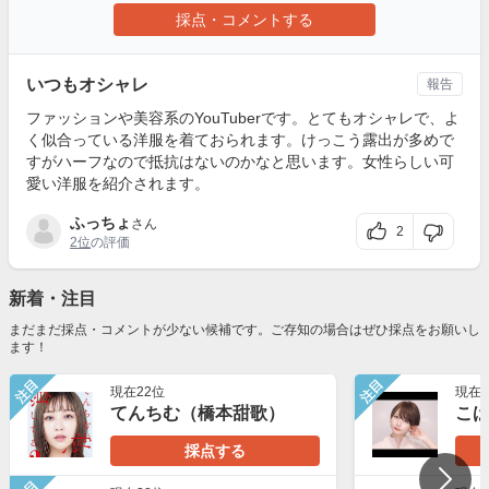
採点・コメントする
いつもオシャレ
報告
ファッションや美容系のYouTuberです。とてもオシャレで、よ
く似合っている洋服を着ておられます。けっこう露出が多めで
すがハーフなので抵抗はないのかなと思います。女性らしい可
愛い洋服を紹介されます。
ふっちょ
さん
2
2位
の評価
新着・注目
まだまだ採点・コメントが少ない候補です。ご存知の場合はぜひ採点をお願いし
ます！
注目
注目
現在22位
現在2
てんちむ（橋本甜歌）
こ
採点する