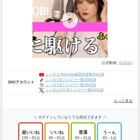
公式動画:
Youtube
ふくれな/fukurena
(
登録者数346位
)
ふくれな
(
フォロワー数238位
)
SNSアカウント
ふくれな
(
フォロワー数380位
)
ふくれな🐶🐱
(
フォロワー数444位
)
もっと見る
＼ ログインしていなくても採点できます ／
超いいね
いいね
普通
う～ん
100～81点
80～61点
60～41点
40～1点