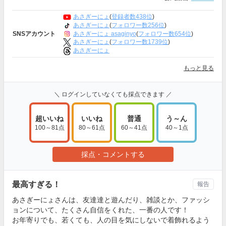
あさぎーにょ
(
登録者数438位
)
あさぎーにょ
(
フォロワー数256位
)
あさぎーにょ asaginyo
(
フォロワー数654位
)
SNSアカウント
あさぎーにょ
(
フォロワー数1739位
)
あさぎーにょ
もっと見る
＼ ログインしていなくても採点できます ／
超いいね
いいね
普通
う～ん
100～81点
80～61点
60～41点
40～1点
採点・コメントする
最高すぎる！
報告
あさぎーにょさんは、友達達と遊んだり、雑談とか、ファッシ
ョンについて、たくさん自信をくれた、一番の人です！
お年寄りでも、若くても、人の目を気にしないで着飾れるよう