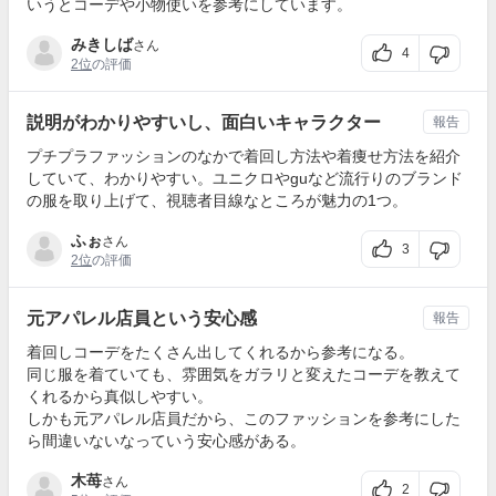
いうとコーデや小物使いを参考にしています。
みきしば
さん
4
2位
の評価
説明がわかりやすいし、面白いキャラクター
報告
プチプラファッションのなかで着回し方法や着痩せ方法を紹介
していて、わかりやすい。ユニクロやguなど流行りのブランド
の服を取り上げて、視聴者目線なところが魅力の1つ。
ふぉ
さん
3
2位
の評価
元アパレル店員という安心感
報告
着回しコーデをたくさん出してくれるから参考になる。
同じ服を着ていても、雰囲気をガラリと変えたコーデを教えて
くれるから真似しやすい。
しかも元アパレル店員だから、このファッションを参考にした
ら間違いないなっていう安心感がある。
木苺
さん
2