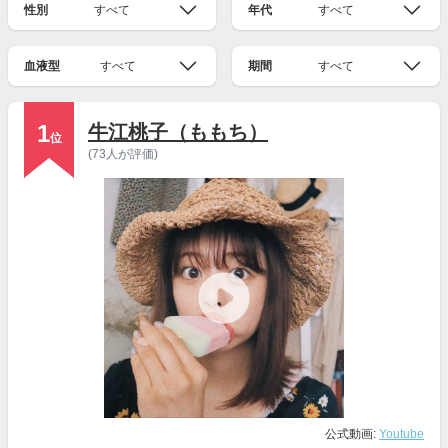
性別
すべて
年代
すべて
血液型
すべて
期間
すべて
1
牛江桃子（ももち）
位
(73人が評価)
公式動画:
Youtube