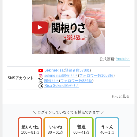
公式動画:
Youtube
SekineRisa
(
登録者数578位
)
sekine risa関根 りさ
(
フォロワー数1053位
)
SNSアカウント
関根りさ
(
フォロワー数886位
)
Risa Sekine関根りさ
もっと見る
＼ ログインしていなくても採点できます ／
超いいね
いいね
普通
う～ん
100～81点
80～61点
60～41点
40～1点