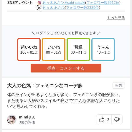
佐々木あさひ Asahi sasaki
(
フォロワー数2912位
)
SNSアカウント
佐々木 あさひ
(
フォロワー数2329位
)
もっと見る
＼ ログインしていなくても採点できます ／
超いいね
いいね
普通
う～ん
100～81点
80～61点
60～41点
40～1点
採点・コメントする
大人の色気！フェミニンなコーデ多
報告
体のラインが出るような服が多く、フェミニン系の服が多い。
また明るい人柄やスタイルの良さで"こんな素敵な人になりた
い"と思わせてくれる。
mimi
さん
3
3位
の評価