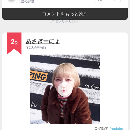
5位
の評価
コメントをもっと読む
スポンサーリンク
2
あさぎーにょ
位
(82人が評価)
公式動画:
Youtube