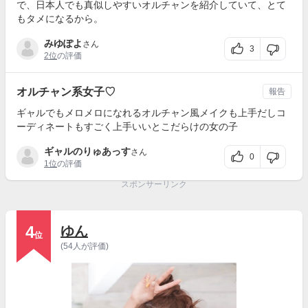
で、日本人でも真似しやすいオルチャンを紹介していて、とて
もタメになるから。
みゆぽよ
さん
3
2位
の評価
オルチャン系女子♡
報告
ギャルでもメロメロになれるオルチャン風メイクも上手だしコ
ーディネートもすごく上手いいとこだらけの女の子
ギャルのりゅあっす
さん
0
1位
の評価
スポンサーリンク
4
ゆん
位
(54人が評価)