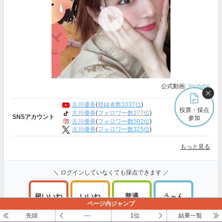
公式動画:
Youtube
古川優香
(
登録者数1037位
)
投票・採点
古川優香
(
フォロワー数277位
)
SNSアカウント
参加
古川優香
(
フォロワー数502位
)
古川優香
(
フォロワー数325位
)
もっと見る
＼ ログインしていなくても採点できます ／
超いいね
いいね
普通
う～ん
ページ内ジャンプ
100～81点
80～61点
60～41点
40～1点
先頭
---
1位
結果一覧