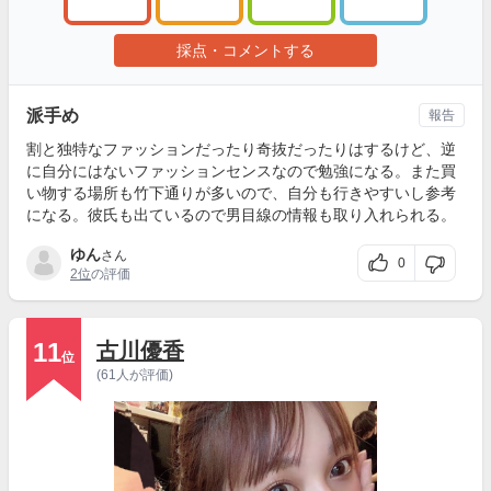
採点・コメントする
派手め
報告
割と独特なファッションだったり奇抜だったりはするけど、逆
に自分にはないファッションセンスなので勉強になる。また買
い物する場所も竹下通りが多いので、自分も行きやすいし参考
になる。彼氏も出ているので男目線の情報も取り入れられる。
ゆん
さん
0
2位
の評価
11
古川優香
位
(61人が評価)