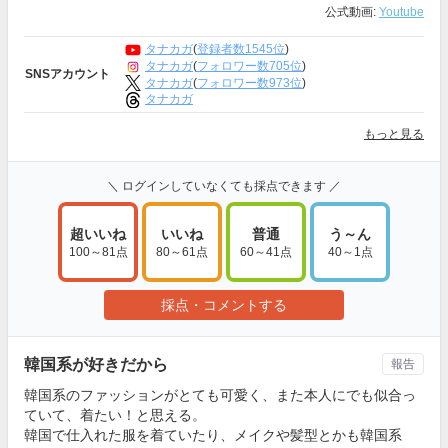
公式動画:
Youtube
タナカガ
(
登録者数1545位
)
タナカガ
(
フォロワー数705位
)
SNSアカウント
タナカガ
(
フォロワー数973位
)
タナカガ
もっと見る
＼ ログインしていなくても採点できます ／
超いいね
いいね
普通
う～ん
100～81点
80～61点
60～41点
40～1点
採点・コメントする
韓国系が好きだから
報告
韓国系のファッションがとても可愛く、また本人にでも似合っ
ていて、着たい！と思える。
韓国で仕入れた服を着ていたり、メイクや髪型とかも韓国系