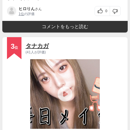
ヒロりん
さん
0
1位
の評価
コメントをもっと読む
3
タナカガ
位
(41人が評価)