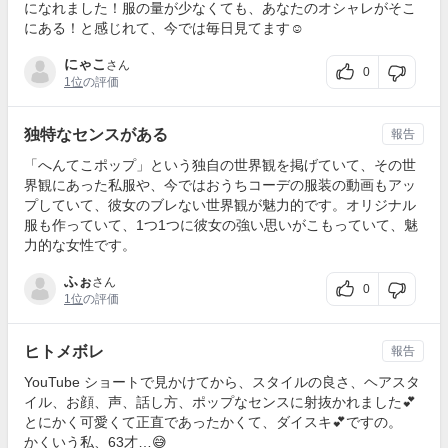
になれました！服の量が少なくても、あなたのオシャレがそこ
にある！と感じれて、今では毎日見てます☺️
にゃこ
さん
0
1位
の評価
独特なセンスがある
報告
「へんてこポップ」という独自の世界観を掲げていて、その世
界観にあった私服や、今ではおうちコーデの服装の動画もアッ
プしていて、彼女のブレない世界観が魅力的です。オリジナル
服も作っていて、1つ1つに彼女の強い思いがこもっていて、魅
力的な女性です。
ふぉ
さん
0
1位
の評価
ヒトメボレ
報告
YouTube ショートで見かけてから、スタイルの良さ、ヘアスタ
イル、お顔、声、話し方、ポップなセンスに射抜かれました💕
とにかく可愛くて正直であったかくて、ダイスキ💕ですの。
かくいう私、63才…😅