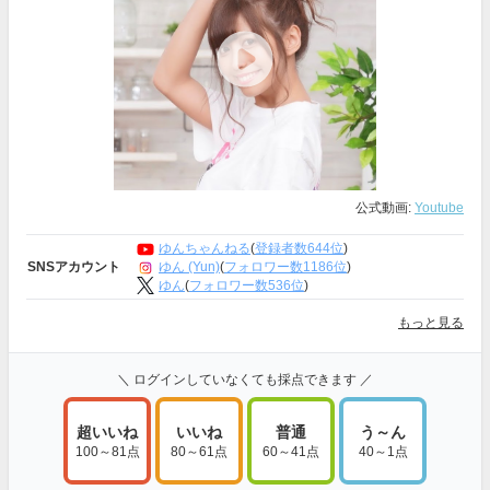
公式動画:
Youtube
ゆんちゃんねる
(
登録者数644位
)
ゆん (Yun)
(
フォロワー数1186位
)
SNSアカウント
ゆん
(
フォロワー数536位
)
もっと見る
＼ ログインしていなくても採点できます ／
超いいね
いいね
普通
う～ん
100～81点
80～61点
60～41点
40～1点