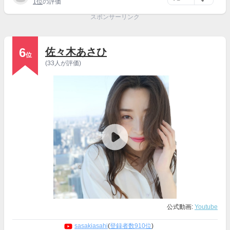
1位
の評価
スポンサーリンク
6
佐々木あさひ
位
(33人が評価)
公式動画:
Youtube
sasakiasahi
(
登録者数910位
)