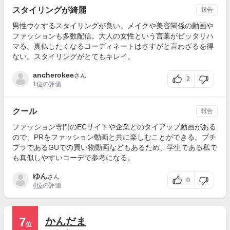
スタイリングが綺麗
報告
男性ウケするスタイリングが良い。メイクや美容関係の動画や
ファッションも多数配信。大人の女性という言葉がピッタリハ
マる。真似したくなるコーディネートはさすがと言わざるを得
ない。スタイリングがとてもキレイ。
ancherokee
さん
2
1位
の評価
クール
報告
ファッション専門のECサイトや企業とのタイアップ動画がある
ので、PRをファッション動画と共に楽しむことができる。プチ
プラであるGUでの買い物動画などもあるため、学生である私で
も真似しやすいコーデで参考になる。
ゆん
さん
0
4位
の評価
7
かんだま
位