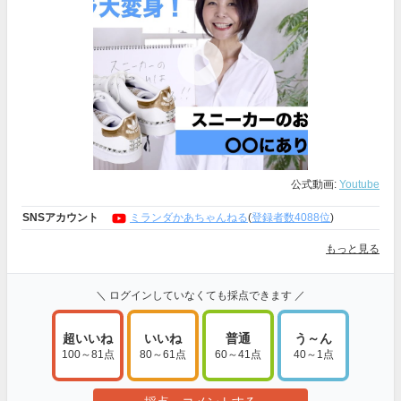
公式動画:
Youtube
SNSアカウント
ミランダかあちゃんねる
(
登録者数4088位
)
もっと見る
＼ ログインしていなくても採点できます ／
超いいね
いいね
普通
う～ん
100～81点
80～61点
60～41点
40～1点