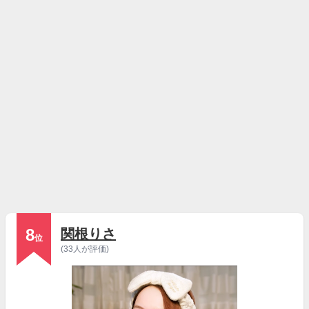
8
関根りさ
位
(33人が評価)