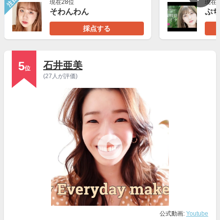
注目
現在28位
現在2
そわんわん
採点する
5
石井亜美
位
(27人が評価)
公式動画:
Youtube