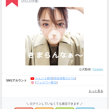
(23人が評価)
公式動画:
Youtube
かんだま劇場
(
登録者数2117位
)
SNSアカウント
(
フォロワー数位
)
もっと見る
＼ ログインしていなくても採点できます ／