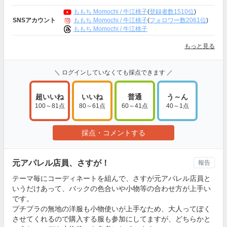
ももち Momochi / 牛江桃子
(
登録者数1510位
)
ももち Momochi / 牛江桃子
(
フォロワー数2061位
)
SNSアカウント
ももち Momochi / 牛江桃子
もっと見る
＼ ログインしていなくても採点できます ／
超いいね
いいね
普通
う～ん
100～81点
80～61点
60～41点
40～1点
採点・コメントする
元アパレル店員、さすが！
報告
テーマ毎にコーディネートを組んで、さすが元アパレル店員と
いうだけあって、バックの色合いや小物等の合わせ方が上手い
です。
プチプラの無地の洋服も小物使いが上手なため、大人ってぽく
させてくれるので購入する服も参加にしてますが、どちらかと