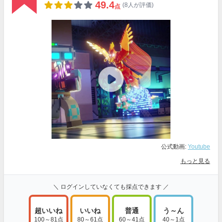
49.4
(8人が評価)
点
公式動画:
Youtube
もっと見る
＼ ログインしていなくても採点できます ／
超いいね
いいね
普通
う～ん
100～81点
80～61点
60～41点
40～1点