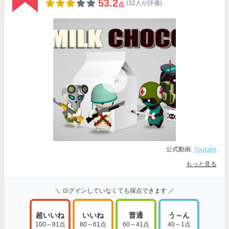
53.2
(32人が評価)
点
公式動画:
Youtube
もっと見る
＼ ログインしていなくても採点できます ／
超いいね
いいね
普通
う～ん
100～81点
80～61点
60～41点
40～1点