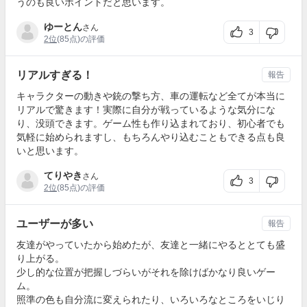
うのも良いポイントだと思います。
ゆーとん
さん
3
2位
(85点)の評価
リアルすぎる！
報告
キャラクターの動きや銃の撃ち方、車の運転など全てが本当に
リアルで驚きます！実際に自分が戦っているような気分にな
り、没頭できます。ゲーム性も作り込まれており、初心者でも
気軽に始められますし、もちろんやり込むこともできる点も良
いと思います。
てりやき
さん
3
2位
(85点)の評価
ユーザーが多い
報告
友達がやっていたから始めたが、友達と一緒にやるととても盛
り上がる。
少し的な位置が把握しづらいがそれを除けばかなり良いゲー
ム。
照準の色も自分流に変えられたり、いろいろなところをいじり