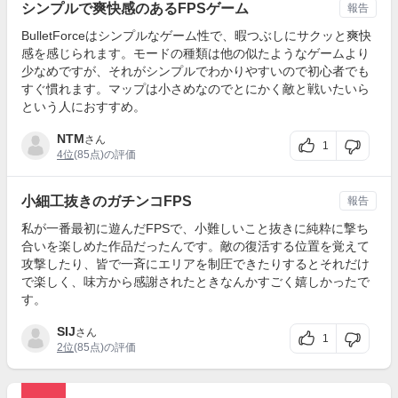
シンプルで爽快感のあるFPSゲーム
報告
BulletForceはシンプルなゲーム性で、暇つぶしにサクッと爽快
感を感じられます。モードの種類は他の似たようなゲームより
少なめですが、それがシンプルでわかりやすいので初心者でも
すぐ慣れます。マップは小さめなのでとにかく敵と戦いたいら
という人におすすめ。
NTM
さん
1
4位
(85点)の評価
小細工抜きのガチンコFPS
報告
私が一番最初に遊んだFPSで、小難しいこと抜きに純粋に撃ち
合いを楽しめた作品だったんです。敵の復活する位置を覚えて
攻撃したり、皆で一斉にエリアを制圧できたりするとそれだけ
で楽しく、味方から感謝されたときなんかすごく嬉しかったで
す。
SIJ
さん
1
2位
(85点)の評価