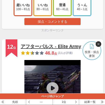
超いいね
いいね
普通
う～ん
100～81点
80～61点
60～41点
40～1点
採点・コメントする
スポンサーリンク
12
アフターパルス - Elite Army
位
46.8
投票・採点
(3人が評価)
点
参加
ページ内ジャンプ
先頭
---
1位
結果一覧