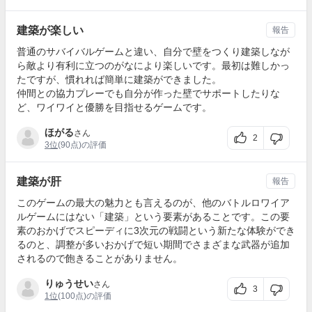
建築が楽しい
報告
普通のサバイバルゲームと違い、自分で壁をつくり建築しなが
ら敵より有利に立つのがなにより楽しいです。最初は難しかっ
たですが、慣れれば簡単に建築ができました。
仲間との協力プレーでも自分が作った壁でサポートしたりな
ど、ワイワイと優勝を目指せるゲームです。
ほがる
さん
2
3位
(90点)の評価
建築が肝
報告
このゲームの最大の魅力とも言えるのが、他のバトルロワイア
ルゲームにはない「建築」という要素があることです。この要
素のおかげでスピーディに3次元の戦闘という新たな体験ができ
るのと、調整が多いおかげで短い期間でさまざまな武器が追加
されるので飽きることがありません。
りゅうせい
さん
3
1位
(100点)の評価