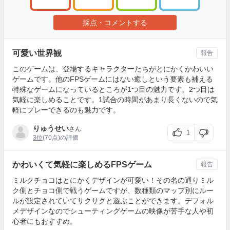
採点・コメントする
可愛い世界観
報告
このゲームは、登場するキャラクターたちがとにかくかわいい
ゲームです。他のFPSゲームにはない癒しという要素も補える
特殊なゲームになっているところが1つ目の魅力です。2つ目は
気軽に楽しめることです。1試合の時間があまり長くないので気
軽にプレーできるのも魅力です。
りゅうせい
さん
1
3位
(70点)の評価
かわいくて気軽に楽しめるFPSゲーム
報告
ミルクチョコはとにかくデザインが可愛い！その名の通りミル
ク側とチョコ側で戦うゲームですが、数種類のマップ別にルー
ルが設定されていてサクサクと遊ぶことができます。デフォル
メデザインなのでシューティングゲームの映像が苦手な人や初
心者にもおすすめ。