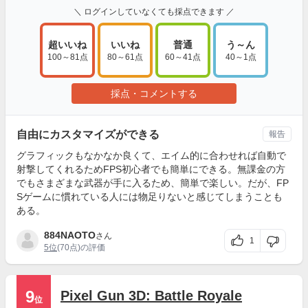
＼ ログインしていなくても採点できます ／
超いいね
いいね
普通
う～ん
100～81点
80～61点
60～41点
40～1点
採点・コメントする
自由にカスタマイズができる
報告
グラフィックもなかなか良くて、エイム的に合わせれば自動で
射撃してくれるためFPS初心者でも簡単にできる。無課金の方
でもさまざまな武器が手に入るため、簡単で楽しい。だが、FP
Sゲームに慣れている人には物足りないと感じてしまうことも
ある。
884NAOTO
さん
1
5位
(70点)の評価
9
Pixel Gun 3D: Battle Royale
位