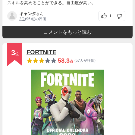
スキルを高めることができる。自由度が高い。
キャンタ
さん
1
2位
(95点)の評価
コメントをもっと読む
3
FORTNITE
位
58.3
(57人が評価)
点