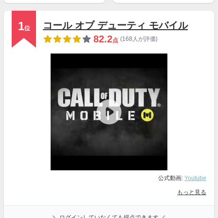
1
コール オブ デューティ モバイル
位
82.2
(168人が評価)
点
公式動画:
Youtube
もっと見る
＼ ログインしていなくても採点できます ／