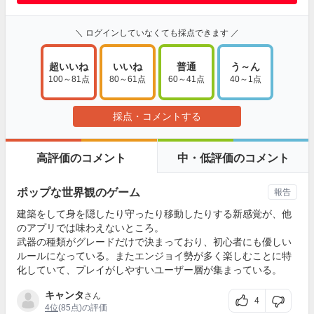
＼ ログインしていなくても採点できます ／
超いいね
いいね
普通
う～ん
100～81点
80～61点
60～41点
40～1点
採点・コメントする
高評価のコメント
中・低評価のコメント
ポップな世界観のゲーム
報告
建築をして身を隠したり守ったり移動したりする新感覚が、他
のアプリでは味わえないところ。
武器の種類がグレードだけで決まっており、初心者にも優しい
ルールになっている。またエンジョイ勢が多く楽しむことに特
化していて、プレイがしやすいユーザー層が集まっている。
キャンタ
さん
4
4位
(85点)の評価