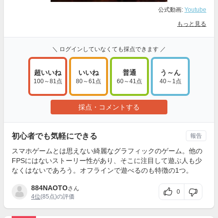
公式動画:
Youtube
もっと見る
＼ ログインしていなくても採点できます ／
超いいね
いいね
普通
う～ん
100～81点
80～61点
60～41点
40～1点
採点・コメントする
初心者でも気軽にできる
報告
スマホゲームとは思えない綺麗なグラフィックのゲーム。他の
FPSにはないストーリー性があり、そこに注目して遊ぶ人も少
なくはないであろう。オフラインで遊べるのも特徴の1つ。
884NAOTO
さん
0
4位
(85点)の評価