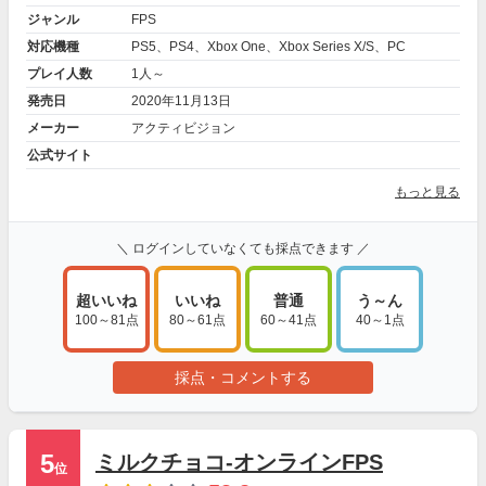
ジャンル
FPS
対応機種
PS5、PS4、Xbox One、Xbox Series X/S、PC
プレイ人数
1人～
発売日
2020年11月13日
メーカー
アクティビジョン
公式サイト
もっと見る
＼ ログインしていなくても採点できます ／
超いいね
いいね
普通
う～ん
100～81点
80～61点
60～41点
40～1点
採点・コメントする
5
ミルクチョコ-オンラインFPS
位