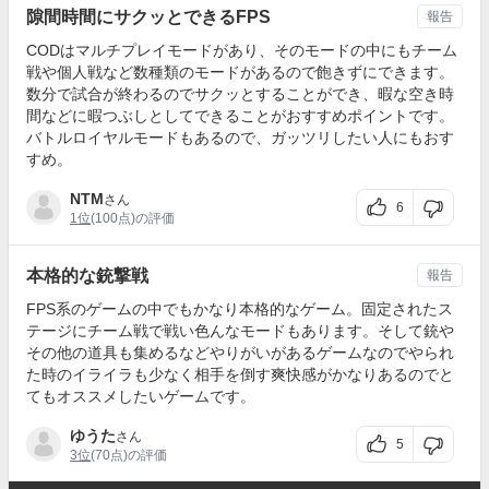
隙間時間にサクッとできるFPS
報告
CODはマルチプレイモードがあり、そのモードの中にもチーム
戦や個人戦など数種類のモードがあるので飽きずにできます。
数分で試合が終わるのでサクッとすることができ、暇な空き時
間などに暇つぶしとしてできることがおすすめポイントです。
バトルロイヤルモードもあるので、ガッツリしたい人にもおす
すめ。
NTM
さん
6
1位
(100点)の評価
本格的な銃撃戦
報告
FPS系のゲームの中でもかなり本格的なゲーム。固定されたス
テージにチーム戦で戦い色んなモードもあります。そして銃や
その他の道具も集めるなどやりがいがあるゲームなのでやられ
た時のイライラも少なく相手を倒す爽快感がかなりあるのでと
てもオススメしたいゲームです。
ゆうた
さん
5
3位
(70点)の評価