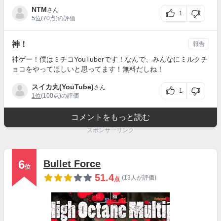
NTM
さん
1
5位
(70点)の評価
神！
報告
神ゲー！僕はミチコYouTuberです！なんで、みんなにミルクチ
ョコをやってほしいと思ってます！無料だしね！
スイカ丸(YouTube)
さん
1
1位
(100点)の評価
コメントをもっと読む
スポンサーリンク
6
Bullet Force
位
51.4
(13人が評価)
点