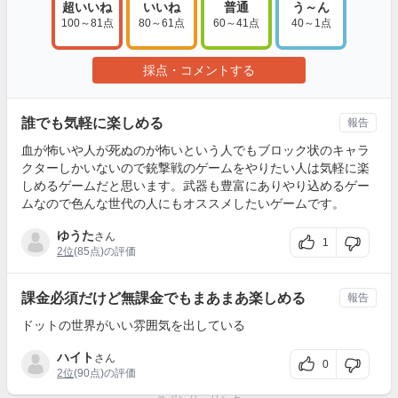
超いいね
いいね
普通
う～ん
100～81点
80～61点
60～41点
40～1点
採点・コメントする
誰でも気軽に楽しめる
報告
血が怖いや人が死ぬのが怖いという人でもブロック状のキャラ
クターしかいないので銃撃戦のゲームをやりたい人は気軽に楽
しめるゲームだと思います。武器も豊富にありやり込めるゲー
ムなので色んな世代の人にもオススメしたいゲームです。
ゆうた
さん
1
2位
(85点)の評価
課金必須だけど無課金でもまあまあ楽しめる
報告
ドットの世界がいい雰囲気を出している
ハイト
さん
0
2位
(90点)の評価