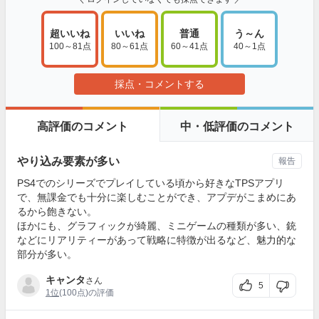
超いいね
いいね
普通
う～ん
100～81点
80～61点
60～41点
40～1点
採点・コメントする
高評価のコメント
中・低評価のコメント
やり込み要素が多い
報告
PS4でのシリーズでプレイしている頃から好きなTPSアプリ
で、無課金でも十分に楽しむことができ、アプデがこまめにあ
るから飽きない。
ほかにも、グラフィックが綺麗、ミニゲームの種類が多い、銃
などにリアリティーがあって戦略に特徴が出るなど、魅力的な
部分が多い。
キャンタ
さん
5
1位
(100点)の評価