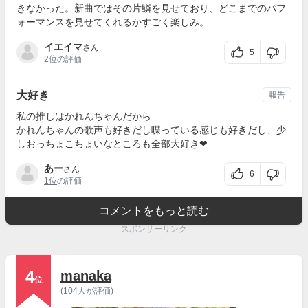
きなかった。新曲ではその片鱗を見せており、どこまでのパフ
ォーマンスを見せてくれるかすごく楽しみ。
イエイマ
さん
5
2位
の評価
大好き
報告
私の推しはかれんちゃんだから
かれんちゃんの歌声も好きだし喋っている感じも好きだし、少
しおっちょこちょいなところも全部大好き❤
あー
さん
6
1位
の評価
コメントをもっと読む
スポンサーリンク
4
manaka
位
(104人が評価)