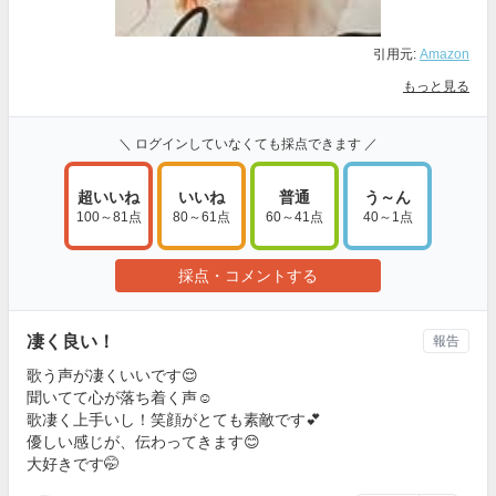
引用元:
Amazon
もっと見る
＼ ログインしていなくても採点できます ／
超いいね
いいね
普通
う～ん
100～81点
80～61点
60～41点
40～1点
採点・コメントする
凄く良い！
報告
歌う声が凄くいいです😌
聞いてて心が落ち着く声☺️
歌凄く上手いし！笑顔がとても素敵です💕
優しい感じが、伝わってきます😊
大好きです🤭