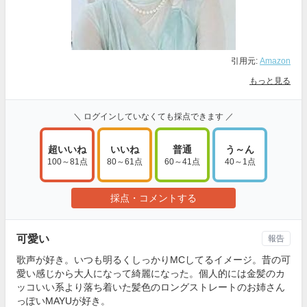
引用元:
Amazon
もっと見る
＼ ログインしていなくても採点できます ／
超いいね
いいね
普通
う～ん
100～81点
80～61点
60～41点
40～1点
採点・コメントする
可愛い
報告
歌声が好き。いつも明るくしっかりMCしてるイメージ。昔の可
愛い感じから大人になって綺麗になった。個人的には金髪のカ
ッコいい系より落ち着いた髪色のロングストレートのお姉さん
っぽいMAYUが好き。