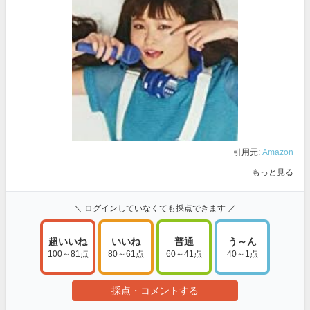
引用元:
Amazon
もっと見る
＼ ログインしていなくても採点できます ／
超いいね
いいね
普通
う～ん
100～81点
80～61点
60～41点
40～1点
採点・コメントする