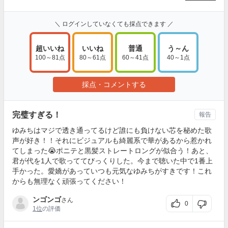
＼ ログインしていなくても採点できます ／
超いいね
いいね
普通
う～ん
100～81点
80～61点
60～41点
40～1点
採点・コメントする
完璧すぎる！
報告
ゆみちはマジで透き通ってるけど誰にも負けない芯を秘めた歌
声が好き！！それにビジュアルも綺麗系で華があるから惹かれ
てしまった😭ポニテと黒髪ストレートロングが似合う！あと、
君が代を1人で歌っててびっくりした。今まで聴いた中で1番上
手かった。愛嬌があっていつも元気なゆみちがすきです！これ
からも無理なく頑張ってください！
ンゴンゴ
さん
0
1位
の評価