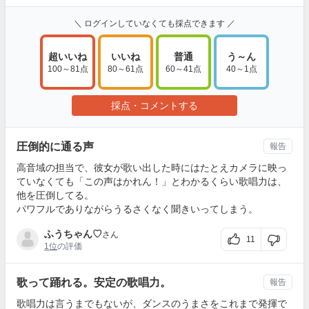
＼ ログインしていなくても採点できます ／
超いいね
いいね
普通
う～ん
100～81点
80～61点
60～41点
40～1点
採点・コメントする
圧倒的に通る声
報告
高音域の担当で、彼女が歌い出した時にはたとえカメラに映っ
ていなくても「この声はかれん！」とわかるくらい歌唱力は、
他を圧倒してる。
パワフルでありながらうるさくなく聞きいってしまう。
ふうちゃん♡
さん
11
1位
の評価
歌って踊れる。安定の歌唱力。
報告
歌唱力は言うまでもないが、ダンスのうまさをこれまで発揮で