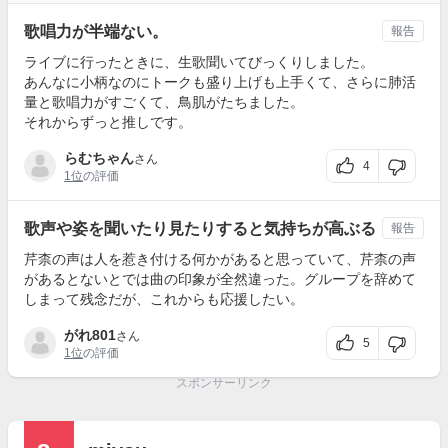
歌唱力が半端ない。
報告
ライブに行ったときに、生歌聞いてびっくりしました。
あんなに小柄なのにトークも盛り上げも上手くて、さらに肺活
量と歌唱力がすごくて、鳥肌がたちました。
それからずっと推しです。
らむちゃん
さん
4
1位
の評価
歌声や姿を聞いたり見たりすると気持ちが高ぶる
報告
芹柰の声は人を惹き付ける何かがあると思っていて、芹柰の声
があるとないとでは曲の印象が全然違った。グループを辞めて
しまって残念だが、これからも応援したい。
がれ801
さん
5
1位
の評価
スポンサーリンク