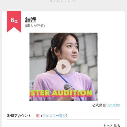
スポンサーリンク
6
結海
位
(85人が評価)
公式動画:
Youtube
SNSアカウント
(
フォロワー数位
)
もっと見る