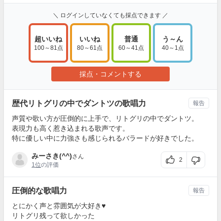
＼ ログインしていなくても採点できます ／
超いいね
いいね
普通
う～ん
100～81点
80～61点
60～41点
40～1点
採点・コメントする
歴代リトグリの中でダントツの歌唱力
報告
声質や歌い方が圧倒的に上手で、リトグリの中でダントツ。
表現力も高く惹き込まれる歌声です。
特に優しい中に力強さも感じられるバラードが好きでした。
みーさき(^^)
さん
2
1位
の評価
圧倒的な歌唱力
報告
とにかく声と雰囲気が大好き♥
リトグリ残って欲しかった