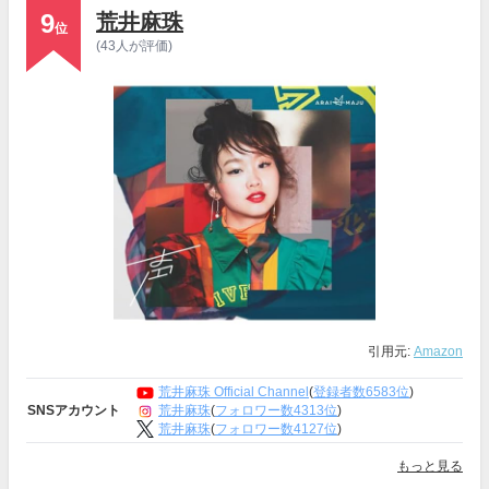
9
荒井麻珠
位
(43人が評価)
引用元:
Amazon
荒井麻珠 Official Channel
(
登録者数6583位
)
荒井麻珠
(
フォロワー数4313位
)
SNSアカウント
荒井麻珠
(
フォロワー数4127位
)
もっと見る