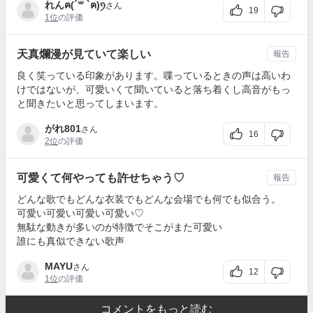
れん‪ฅ(´꒳ `ฅ)ꪆ‬
さん
19
1位
の評価
天真爛漫が見ていて楽しい
報告
良く笑っている印象があります。喋っているときの声は高いわ
けではないが、可愛いくて聞いていると落ち着くし高音がもっ
と聞きたいと思ってしまいます。
がれ801
さん
16
2位
の評価
可愛くて何やっても許せちゃう♡
報告
どんな歌でもどんな衣装でもどんな会場でも何でも似合う。
可愛い可愛い可愛い可愛い♡
無駄な動きが多いのが特徴でそこがまた可愛い
誰にも真似できない歌声
MAYU
さん
12
1位
の評価
コメントをもっと読む