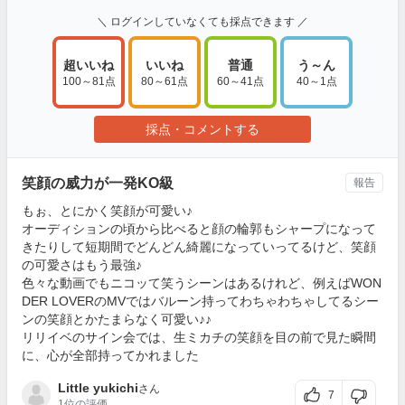
＼ ログインしていなくても採点できます ／
超いいね
いいね
普通
う～ん
100～81点
80～61点
60～41点
40～1点
採点・コメントする
笑顔の威力が一発KO級
報告
もぉ、とにかく笑顔が可愛い♪
オーディションの頃から比べると顔の輪郭もシャープになって
きたりして短期間でどんどん綺麗になっていってるけど、笑顔
の可愛さはもう最強♪
色々な動画でもニコッて笑うシーンはあるけれど、例えばWON
DER LOVERのMVではバルーン持ってわちゃわちゃしてるシー
ンの笑顔とかたまらなく可愛い♪♪
リリイベのサイン会では、生ミカチの笑顔を目の前で見た瞬間
に、心が全部持ってかれました
Little yukichi
さん
7
1位
の評価