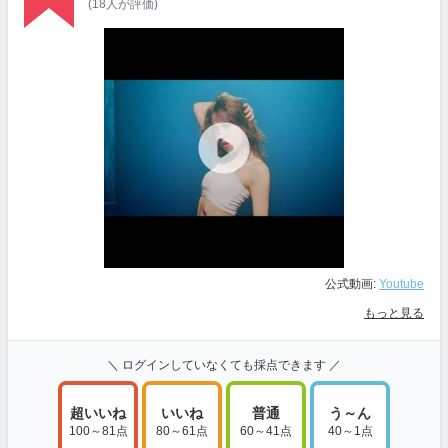
(18人が評価)
公式動画:
Youtube
もっと見る
＼ ログインしていなくても採点できます ／
超いいね
いいね
普通
う～ん
100～81点
80～61点
60～41点
40～1点