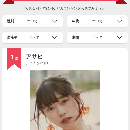
＼男女別・年代別などのランキングも見てみよう／
性別
すべて
年代
すべて
血液型
すべて
期間
すべて
1
アサヒ
位
(306人が評価)