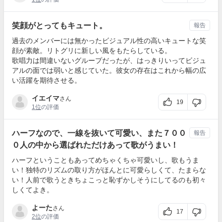
笑顔がとってもキュート。
報告
過去のメンバーには無かったビジュアル性の高いキュートな笑
顔が素敵。リトグリに新しい風をもたらしている。
歌唱力は間違いないグループだったが、はっきりいってビジュ
アルの面では弱いと感じていた。彼女の存在はこれから幅の広
い活躍を期待させる。
イエイマ
さん
19
1位
の評価
ハーフなので、一線を抜いて可愛い、また７００
報告
０人の中から選ばれただけあって歌がうまい！
ハーフということもあってめちゃくちゃ可愛いし、歌もうま
い！独特のリズムの取り方がほんとに可愛らしくて、たまらな
い！人前で歌うときちょこっと恥ずかしそうにしてるのも初々
しくてよき。
よーた
さん
17
2位
の評価