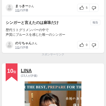
まっきー
さん
5
1位
の評価
シンガーと言えたのは麻珠だけ
報告
歴代リトグリメンバーの中で
声質にブルースを感じた唯一のシンガー
のりちゃん
さん
0
1位
の評価
スポンサーリンク
10
LINA
位
(23人が評価)