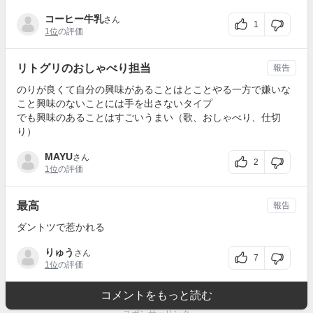
コーヒー牛乳
さん
1
1位
の評価
リトグリのおしゃべり担当
報告
のりが良くて自分の興味があることはとことやる一方で嫌いな
こと興味のないことには手を出さないタイプ
でも興味のあることはすごいうまい（歌、おしゃべり、仕切
り）
MAYU
さん
2
1位
の評価
最高
報告
ダントツで惹かれる
りゅう
さん
7
1位
の評価
コメントをもっと読む