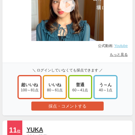
公式動画:
Youtube
もっと見る
＼ ログインしていなくても採点できます ／
超いいね
いいね
普通
う～ん
100～81点
80～61点
60～41点
40～1点
採点・コメントする
11
YUKA
位