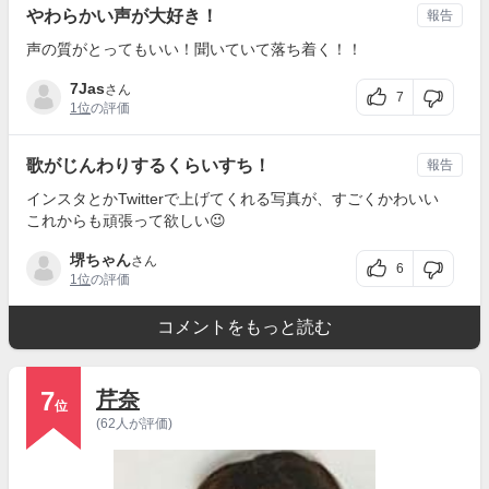
やわらかい声が大好き！
報告
声の質がとってもいい！聞いていて落ち着く！！
7Jas
さん
7
1位
の評価
歌がじんわりするくらいすち！
報告
インスタとかTwitterで上げてくれる写真が、すごくかわいい
これからも頑張って欲しい😉
堺ちゃん
さん
6
1位
の評価
コメントをもっと読む
7
芹奈
位
(62人が評価)