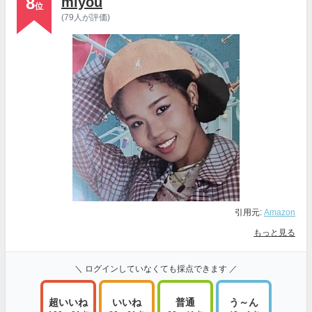
8
miyou
位
(79人が評価)
引用元:
Amazon
もっと見る
＼ ログインしていなくても採点できます ／
超いいね
いいね
普通
う～ん