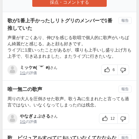
採点・コメントする
歌が1番上手かったしリトグリのメンバーで1番
報告
推していた
声量がすごくあり、伸びを感じる歌唱で個人的に歌声がいちば
ん綺麗だと感じる。あと顔も好きです。
ライブに1度いったことがあるが、喋りも上手いし盛り上げ方も
上手で、引き込まれました。またライブに行きたいな。
ミッケฅ( ˙꒳​˙ ฅ)
さん
6
1位
の評価
唯一無二の歌声
報告
周りの大人を圧倒させた歌声。歌う為に生まれたと言っても過
言ではない。いなくなってしまったのは残念。
やなぎょぷさる
さん
12
1位
の評価
歌、ビジュアルすべてにおいていなくてなならな
報告