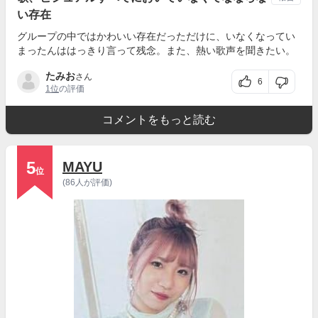
い存在
グループの中ではかわいい存在だっただけに、いなくなってい
まったんははっきり言って残念。また、熱い歌声を聞きたい。
たみお
さん
6
1位
の評価
コメントをもっと読む
5
MAYU
位
(86人が評価)