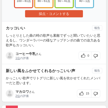
100～81点
80～61点
60～41点
40～1点
採点・コメントする
カッコいい
報告
しっとりとした曲の時の歌声も素敵でずっと聞いていたいと思
えるし、ワンダーラバーの様なアップテンポの曲での迫力ある
歌声もカッコいい。
コーヒー牛乳
さん
0
1位
の評価
新しい風をふかせてくれるかっこいい声
報告
かっこいい歌声でリトグリに新しい風を吹かせてくれたメンバ
ーだと思います。
マカロワ
さん
15
2位
の評価