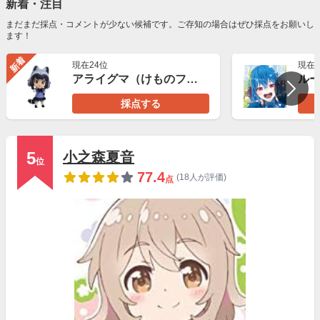
新着・注目
まだまだ採点・コメントが少ない候補です。ご存知の場合はぜひ採点をお願いし
ます！
新着
現在24位
現在2
アライグマ（けものフレンズ）
ル
採点する
5
小之森夏音
位
77.4
(18人が評価)
点