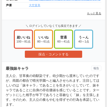
声優
大空直美
もっと見る
＼ ログインしていなくても採点できます ／
超いいね
いいね
普通
う～ん
100～81点
80～61点
60～41点
40～1点
採点・コメントする
最強妹キャラ
報告
主人公、甘草奏の幼馴染です。幼少期から渡米していたのです
が、両親の都合で晴光学園へと編入させられます。注目してほ
しいのは「妹キャラ」であることを生きがいとしていて、妹キ
ャラであることに自身の存在価値を感じていることです。ター
ゲットにした相手が年下であろうと容赦なく「妹」を主張しま
す。そのため、主人公の奏もやむを得ずその行為を承諾してい
ます。