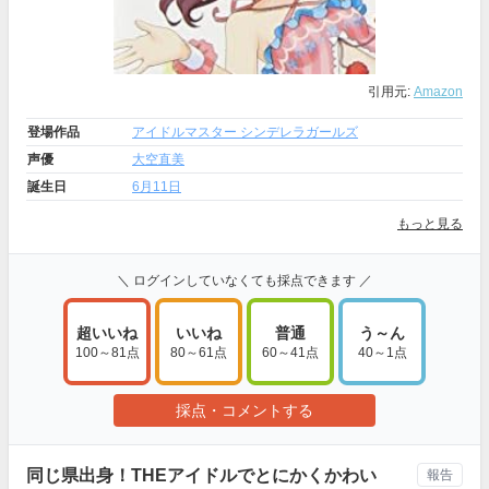
引用元:
Amazon
登場作品
アイドルマスター シンデレラガールズ
声優
大空直美
誕生日
6月11日
もっと見る
＼ ログインしていなくても採点できます ／
超いいね
いいね
普通
う～ん
100～81点
80～61点
60～41点
40～1点
採点・コメントする
同じ県出身！THEアイドルでとにかくかわい
報告