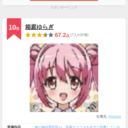
スポンサーリンク
10
箱庭ゆらぎ
位
67.2
(7人が評価)
点
引用元:
Amazon
登場作品
俺の脳内選択肢が、学園ラブコメを全力で邪魔している