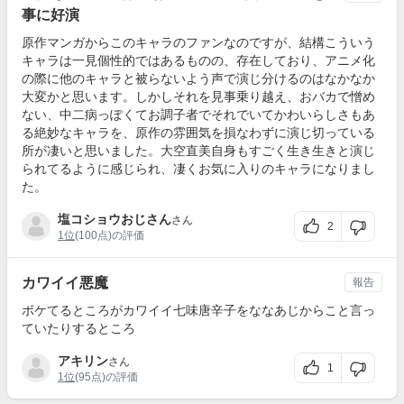
事に好演
原作マンガからこのキャラのファンなのですが、結構こういう
キャラは一見個性的ではあるものの、存在しており、アニメ化
の際に他のキャラと被らないよう声で演じ分けるのはなかなか
大変かと思います。しかしそれを見事乗り越え、おバカで憎め
ない、中二病っぽくてお調子者でそれでいてかわいらしさもあ
る絶妙なキャラを、原作の雰囲気を損なわずに演じ切っている
所が凄いと思いました。大空直美自身もすごく生き生きと演じ
られてるように感じられ、凄くお気に入りのキャラになりまし
た。
塩コショウおじさん
さん
2
1位
(100点)の評価
カワイイ悪魔
報告
ボケてるところがカワイイ七味唐辛子をななあじからこと言っ
ていたりするところ
アキリン
さん
1
1位
(95点)の評価