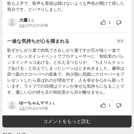
歌も上手で、歌声も普段は聴けないような声色が聞けて得した
気分です、どハマりしました。
大鷹
さん
1
1位
(100点)の評価
一途な気持ちが心を掴まれる
報告
恥ずかしがり屋で内気でさみしがり屋ですが芯が強く一途で
す。バレンタインイベントでプロデューサーに「智絵里のバレ
ンタインチョコあげる」と伝えるつもりが、「ちえりんチョッ
プあげる」と伝えてしまったシーンはときめきました。趣味は
四つ葉のクローバーの収集で、幼少期に両親にクローバーをプ
レゼントしたら喜ばれのが理由です。人を幸せを心から願って
います。ライブでの目標はファンが幸せな気持ちになることで
す。優しい心の持ち主の智絵里から目が離せません。
ゆーちゃんママ
さん
1
1位
(100点)の評価
コメントをもっと読む