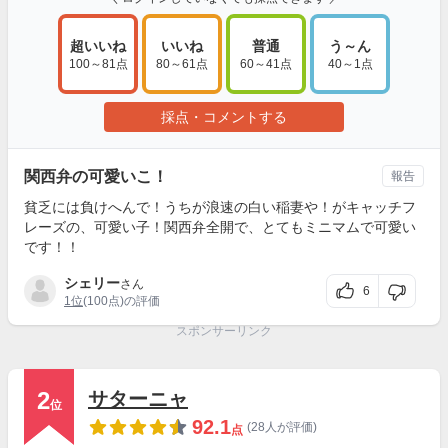
超いいね
いいね
普通
う～ん
100～81点
80～61点
60～41点
40～1点
採点・コメントする
関西弁の可愛いこ！
報告
貧乏には負けへんで！うちが浪速の白い稲妻や！がキャッチフ
レーズの、可愛い子！関西弁全開で、とてもミニマムで可愛い
です！！
シェリー
さん
6
1位
(100点)の評価
スポンサーリンク
2
サターニャ
位
92.1
(28人が評価)
点