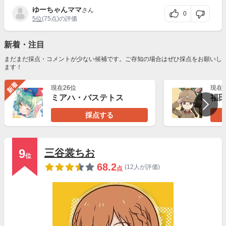
ゆーちゃんママ
さん
0
5位
(75点)の評価
新着・注目
まだまだ採点・コメントが少ない候補です。ご存知の場合はぜひ採点をお願いし
ます！
新着
現在26位
現在2
ミアハ・バステトス
採点する
9
三谷裳ちお
位
68.2
(12人が評価)
点