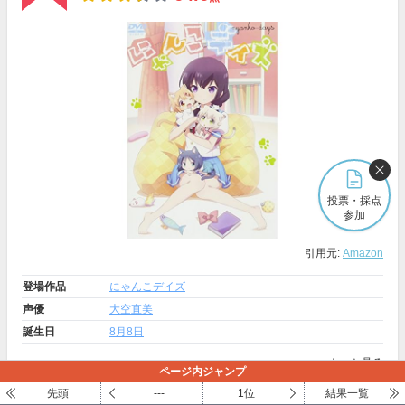
投票・採点
参加
引用元:
Amazon
登場作品
にゃんこデイズ
声優
大空直美
誕生日
8月8日
もっと見る
ページ内ジャンプ
先頭
---
1位
結果一覧