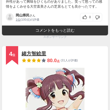
外性があって興味をひくものがありました。笑って怒っての感
情をよくみせる大空直美さんの芝居もとても良かったです。
岡山県民
さん
0
1位
(100点)の評価
コメントをもっと読む
スポンサーリンク
4
緒方智絵里
位
80.0
(31人が評価)
点