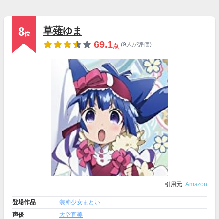
8
草薙ゆま
位
69.1
(9人が評価)
点
引用元:
Amazon
登場作品
装神少女まとい
声優
大空直美