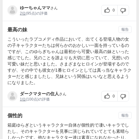
ゆーちゃんママ
さん
0
2位
(95点)の評価
最高の妹
報告
こういったラブコメディ作品において、出てくる登場人物の女
の子キャラクターたちは何らかのおかしい一面を持っているの
ですが、このゆらぎちゃんは最初から可愛い最高の妹といった
感じでした。兄のことを誰よりも大切に思っていて、兄想いの
可愛い妹だと思いました。さまざまなヒロインが登場するので
すが、その中でも彼女が1番ヒロインとしては真っ当なキャラク
ターだと感じましたし、兄妹という関係はいいなと思えるよう
になりました。
ダークマターの住人
さん
0
1位
(100点)の評価
個性的
報告
箱庭ゆらぎというキャラクター自体が個性的で凄いキャラでし
たし、そのキャラクターを見事に演じられていてとても素晴ら
しかったです。他なキャラクター達は素直になれなかったり、