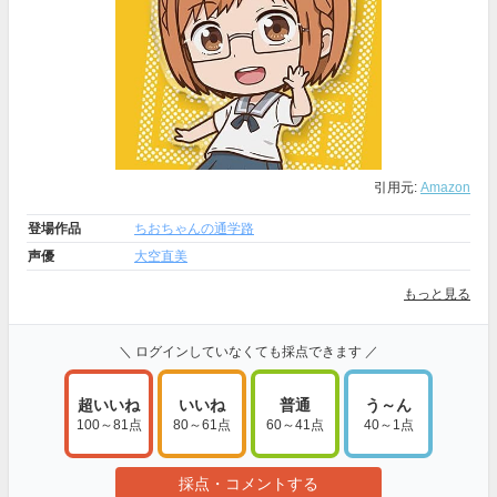
引用元:
Amazon
登場作品
ちおちゃんの通学路
声優
大空直美
もっと見る
＼ ログインしていなくても採点できます ／
超いいね
いいね
普通
う～ん
100～81点
80～61点
60～41点
40～1点
採点・コメントする