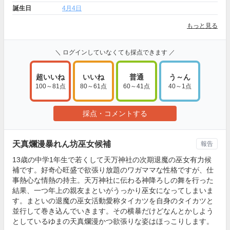
誕生日
4月4日
もっと見る
＼ ログインしていなくても採点できます ／
超いいね
いいね
普通
う～ん
100～81点
80～61点
60～41点
40～1点
採点・コメントする
天真爛漫暴れん坊巫女候補
報告
13歳の中学1年生で若くして天万神社の次期退魔の巫女有力候
補です。好奇心旺盛で欲張り放題のワガママな性格ですが、仕
事熱心な情熱の持主。天万神社に伝わる神降ろしの舞を行った
結果、一つ年上の親友まといがうっかり巫女になってしまいま
す。まといの退魔の巫女活動愛称タイカツを自身のタイカツと
並行して巻き込んでいきます。その横暴だけどなんとかしよう
としているゆまの天真爛漫かつ欲張りな姿はほっこりします。