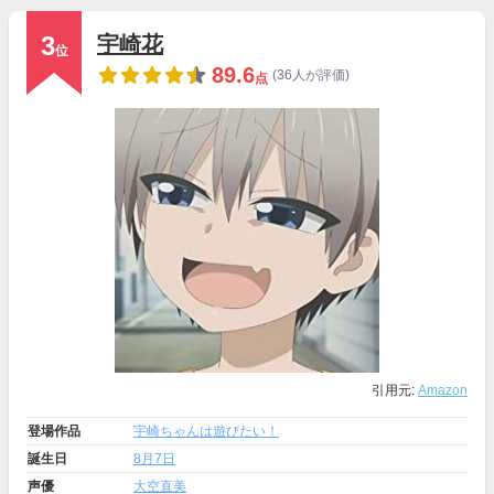
3
宇崎花
位
89.6
(36人が評価)
点
引用元:
Amazon
登場作品
宇崎ちゃんは遊びたい！
誕生日
8月7日
声優
大空直美