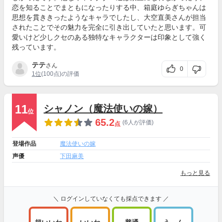
恋を知ることでまともになったりする中、箱庭ゆらぎちゃんは
思想を貫ききったようなキャラでしたし、大空直美さんが担当
されたことでその魅力を完全に引き出していたと思います。可
愛いけど少しクセのある独特なキャラクターは印象として強く
残っています。
テテ
さん
0
1位
(100点)の評価
11
シャノン（魔法使いの嫁）
位
65.2
(6人が評価)
点
登場作品
魔法使いの嫁
声優
下田麻美
もっと見る
＼ ログインしていなくても採点できます ／