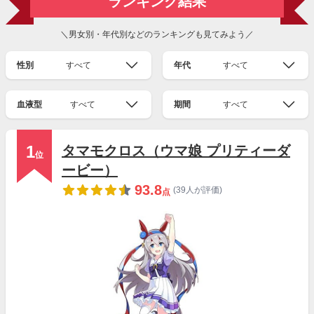
ランキング結果
＼男女別・年代別などのランキングも見てみよう／
性別
すべて
年代
すべて
血液型
すべて
期間
すべて
1
タマモクロス（ウマ娘 プリティーダ
位
ービー）
93.8
(39人が評価)
点