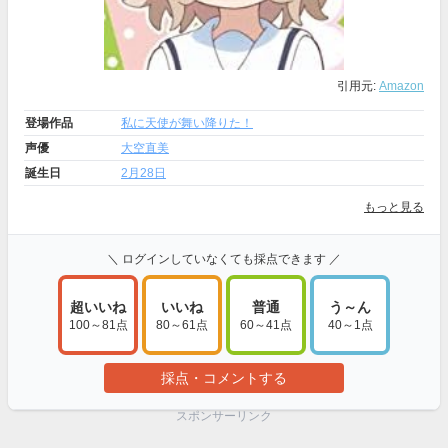
引用元:
Amazon
登場作品
私に天使が舞い降りた！
声優
大空直美
誕生日
2月28日
もっと見る
＼ ログインしていなくても採点できます ／
超いいね
いいね
普通
う～ん
100～81点
80～61点
60～41点
40～1点
採点・コメントする
スポンサーリンク