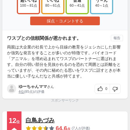
超いいね
いいね
普通
う～ん
100～81点
80～61点
60～41点
40～1点
採点・コメントする
ワスプとの信頼関係が惹かれます。
報告
両親は大企業の社長で上から目線の教育をジェシカにした影響
か強気な発言をすることが多いのが特徴です。バイオコード
「アニマル」を埋め込まれてワスプのパートナーに選ばれま
す。自分の弱い部分を見抜かれるのを恐れて周囲とは距離をと
っていますが、その内に秘めたる思いをワスプに話すときが本
当に優しい子なんだなと共感が持てます。
ゆーちゃんママ
さん
0
4位
(85点)の評価
スポンサーリンク
12
白鳥あづみ
位
64.6
(7人が評価)
点