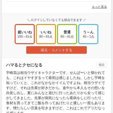
もっと見る
＼ ログインしていなくても採点できます ／
超いいね
いいね
普通
う～ん
100～81点
80～61点
60～41点
40～1点
採点・コメントする
ハマるとクセになる
報告
宇崎花は相当ウザイキャラクターです。せんぱ〜いと懐かれて
も、これはイヤすぎるって最初は感じましたね。しかし宇崎を
知っていくと、これがなかなかイイんですよね。相当ウザイで
すけど、それは先輩が好きだから。途中から本人もその想いを
自覚し出し、夏にみんなと遊びに行ったあたりから女って感じ
がしてきました。先輩が病気になったら看病をしに行ったり、
食材を買ってきてご飯を作ってあげたりと優しい一面もありま
す。憎たらしい言葉を吐きますけど、これはこれでアリだなっ