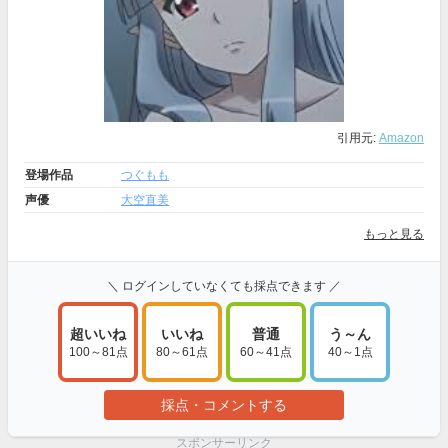
引用元:
Amazon
登場作品
つぐもも
声優
大空直美
もっと見る
＼ ログインしていなくても採点できます ／
超いいね
いいね
普通
う～ん
100～81点
80～61点
60～41点
40～1点
採点・コメントする
スポンサーリンク