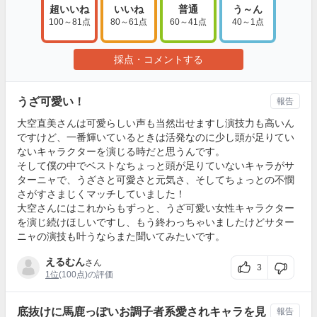
超いいね
いいね
普通
う～ん
100～81点
80～61点
60～41点
40～1点
採点・コメントする
うざ可愛い！
報告
大空直美さんは可愛らしい声も当然出せますし演技力も高いん
ですけど、一番輝いているときは活発なのに少し頭が足りてい
ないキャラクターを演じる時だと思うんです。
そして僕の中でベストなちょっと頭が足りていないキャラがサ
ターニャで、うざさと可愛さと元気さ、そしてちょっとの不憫
さがすさまじくマッチしていました！
大空さんにはこれからもずっと、うざ可愛い女性キャラクター
を演じ続けほしいですし、もう終わっちゃいましたけどサター
ニャの演技も叶うならまた聞いてみたいです。
えるむん
さん
3
1位
(100点)の評価
底抜けに馬鹿っぽいお調子者系愛されキャラを見
報告