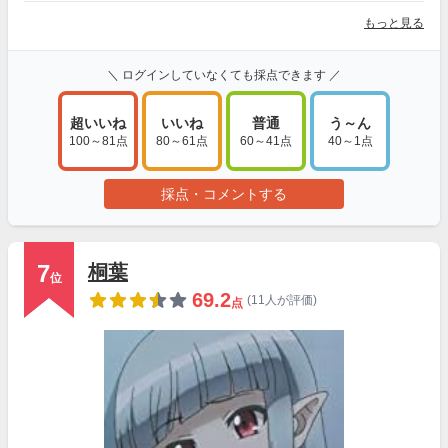
もっと見る
＼ ログインしていなくても採点できます ／
超いいね
いいね
普通
う～ん
100～81点
80～61点
60～41点
40～1点
採点・コメントする
7
桐葉
位
69.2
(11人が評価)
点