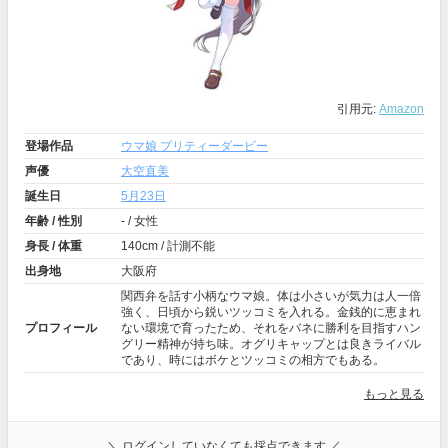
引用元:
Amazon
登場作品
ウマ娘 プリティーダービー
声優
大空直美
誕生日
5月23日
年齢 / 性別
- / 女性
身長 / 体重
140cm / 計測不能
出身地
大阪府
関西弁を話す小柄なウマ娘。体は小さいが気力は人一倍
強く、日頃から鋭いツッコミを入れる。金銭的に恵まれ
プロフィール
ない環境で育ったため、それをバネに勝利を目指すハン
グリー精神が持ち味。オグリキャップとは良きライバル
であり、時にはボケとツッコミの相方でもある。
もっと見る
＼ ログインしていなくても採点できます ／