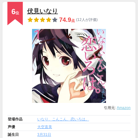
6
伏見いなり
位
74.9
(12人が評価)
点
引用元:
Amazon
登場作品
いなり、こんこん、恋いろは。
声優
大空直美
誕生日
3月31日