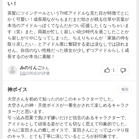
い！
茶髪にツインテールというTHEアイドルな見た目が特徴でとに
かく可愛い！成長期ながらもまだまだ幼さが残る仕草や言葉が
本当のアイドルっぽくてなんだかつい応援したくなっちゃいま
す（笑）また、両親が忙しく寂しい幼少時代を過ごしたことか
ら寂しがりやになってしまった。ちえりちゃんが「家族の仲を
取り戻したい」とアイドル業に奮闘する姿は涙なしでは語れま
せん。自信のない性格だった彼女が少しずつアイドルらしく成
長するのが本当に素敵！
みのりんご
さん
1
1位
(100点)の評価
神ボイス
報告
大空さんを初めて知ったのがこのキャラクターでした。
大空さんの神・天使ボイスが一番生かされて楽しめるキャラク
ターだと思います。
引っ込み思案で負けず嫌いだけど信念のあるキャラクターで、
アイドルとして頑張る姿がとても切なく思えて印象的でした。
さらに富田さんの癒しボイスで、富田さんにとってはハマり役
のキャラ、とても丁寧に演じているところが好印象です。