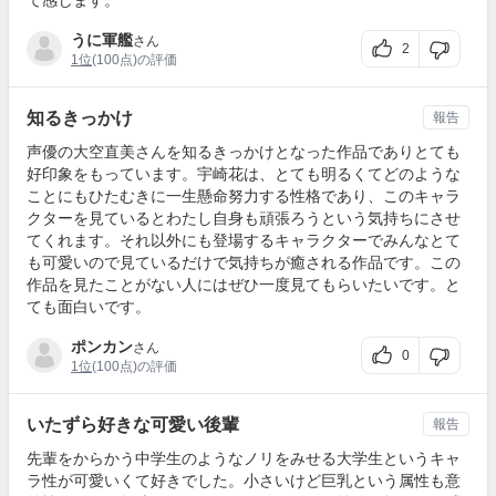
て感じます。
うに軍艦
さん
2
1位
(100点)の評価
知るきっかけ
報告
声優の大空直美さんを知るきっかけとなった作品でありとても
好印象をもっています。宇崎花は、とても明るくてどのような
ことにもひたむきに一生懸命努力する性格であり、このキャラ
クターを見ているとわたし自身も頑張ろうという気持ちにさせ
てくれます。それ以外にも登場するキャラクターでみんなとて
も可愛いので見ているだけで気持ちが癒される作品です。この
作品を見たことがない人にはぜひ一度見てもらいたいです。と
ても面白いです。
ポンカン
さん
0
1位
(100点)の評価
いたずら好きな可愛い後輩
報告
先輩をからかう中学生のようなノリをみせる大学生というキャ
ラ性が可愛いくて好きでした。小さいけど巨乳という属性も意