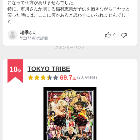
になって仕方がありませんでした。
特に、市川さんか演じる稲村恵美が子供を抱きながらニヤッと
笑った時には、ここに何かあると思わすにいられませんでし
た！
瑞季
さん
0
5位
(75点)の評価
スポンサーリンク
10
TOKYO TRIBE
位
69.7
(2人が評価)
点