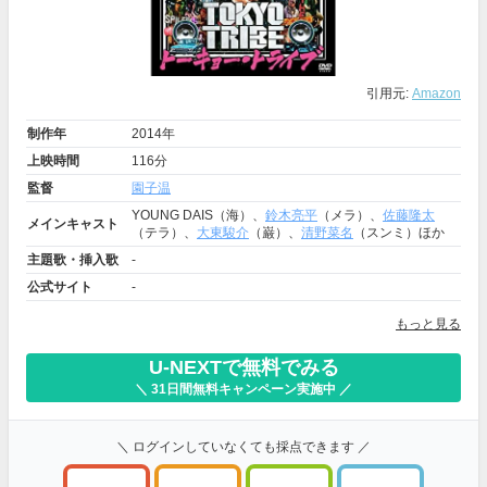
引用元:
Amazon
制作年
2014年
上映時間
116分
監督
園子温
YOUNG DAIS（海）、
鈴木亮平
（メラ）、
佐藤隆太
メインキャスト
（テラ）、
大東駿介
（巌）、
清野菜名
（スンミ）ほか
主題歌・挿入歌
-
公式サイト
-
もっと見る
U-NEXTで無料でみる
＼ 31日間無料キャンペーン実施中 ／
＼ ログインしていなくても採点できます ／