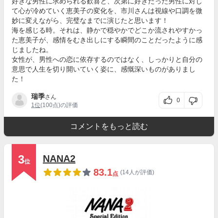
好きな男性に求められる歓喜と、次第に好きだった男性に対し
て心が冷めていく恵美子の変化を、市川さんは視線や口調を微
妙に変えながら、完璧なまでに演じたと思います！
海を感じる時。それは、静かで穏やかでどこか流されやすかっ
た恵美子が、感情をむき出しにする瞬間のことだったように感
じましたね。
女性が、男性への恋に依存するのではなく、しっかりと自分の
意思で人生を切り開いていく姿に、感慨深いものがありまし
た！
瑞季
さん
0
1位
(100点)の評価
コメントをもっと読む
3
NANA2
位
83.1
(14人が評価)
点