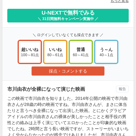
もっと見る
U-NEXTで無料でみる
＼ 31日間無料キャンペーン実施中 ／
＼ ログインしていなくても採点できます ／
超いいね
いいね
普通
う～ん
100～81点
80～61点
60～41点
40～1点
採点・コメントする
市川由衣が全裸になって演じた映画
報告
この映画で市川由衣を知りました。2014年公開の映画で市川由
衣さんが28歳の時の映画ですね。市川由衣さんが、まさに体当
たりと言うべき全裸になって出演した映画。とにかくグラビア
アイドルの市川由衣さんの裸体が美しかったことと相手役の男
性との絡みは上手く演じていてエロかったことが印象的な映画
でしたね。2時間と言う長い映画ですが、ストーリーがいまいち
よく分からなかったのが残念ではありましたが、市川由衣さん