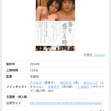
引用元:
Amazon
制作年
2014年
上映時間
118分
監督
安藤尋
市川由衣
（恵美子）、
池松壮亮
（洋）、
阪井まどか
（と
メインキャスト
きちゃん）、
高尾祥子
（洋の姉）、
三浦誠己
（サラリー
マン風の男）ほか
主題歌・挿入歌
-
公式サイト
http://www.phantom-film.jp/library/site/umiokanjirutoki/