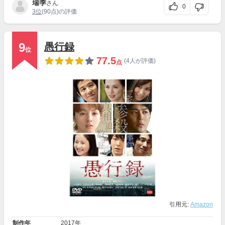
瑞季
さん
0
3位
(90点)の評価
9
愚行録
位
77.5
(4人が評価)
点
引用元:
Amazon
制作年
2017年