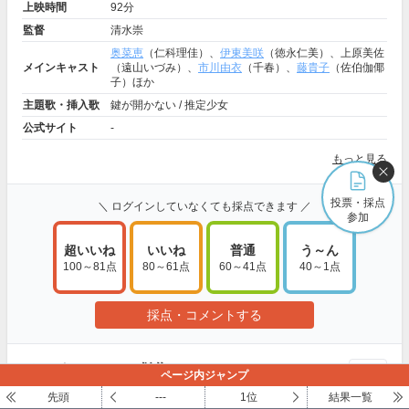
上映時間
92分
監督
清水崇
奥菜恵
（仁科理佳）、
伊東美咲
（徳永仁美）、上原美佐
メインキャスト
（遠山いづみ）、
市川由衣
（千春）、
藤貴子
（佐伯伽倻
子）ほか
主題歌・挿入歌
鍵が開かない / 推定少女
公式サイト
-
もっと見る
投票・採点
＼ ログインしていなくても採点できます ／
参加
超いいね
いいね
普通
う～ん
100～81点
80～61点
60～41点
40～1点
採点・コメントする
ジャパンホラーの傑作
報告
ページ内ジャンプ
怖さをとことん追求した演出と俳優の素晴らしい演技のおかげ
先頭
---
1位
結果一覧