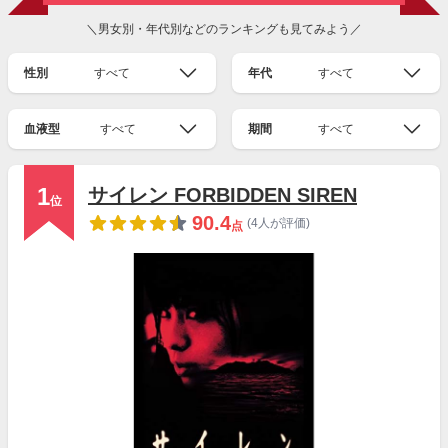
＼男女別・年代別などのランキングも見てみよう／
性別
すべて
年代
すべて
血液型
すべて
期間
すべて
1
サイレン FORBIDDEN SIREN
位
90.4
(4人が評価)
点