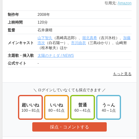
引用元:
Amazon
制作年
2008年
上映時間
120分
監督
石井康晴
山下智久
（黒崎高志郎）、
堀北真希
（吉川氷柱）、
加藤
メインキャスト
浩次
（白石陽一）、
市川由衣
（三島ゆかり）、山崎努
（桂木敏夫）ほか
主題歌・挿入歌
太陽のナミダ / NEWS
公式サイト
-
もっと見る
＼ ログインしていなくても採点できます ／
超いいね
いいね
普通
う～ん
100～81点
80～61点
60～41点
40～1点
採点・コメントする