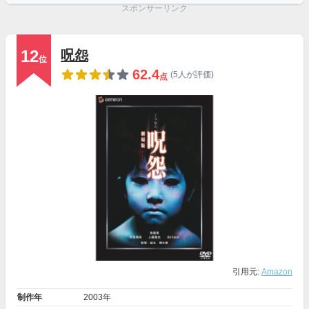
スポンサーリンク
12
呪怨
位
62.4
(5人が評価)
点
引用元:
Amazon
制作年
2003年