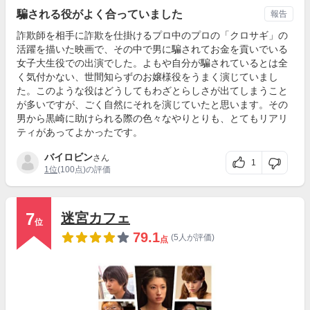
騙される役がよく合っていました
報告
詐欺師を相手に詐欺を仕掛けるプロ中のプロの「クロサギ」の
活躍を描いた映画で、その中で男に騙されてお金を貢いでいる
女子大生役での出演でした。よもや自分が騙されているとは全
く気付かない、世間知らずのお嬢様役をうまく演じていまし
た。このような役はどうしてもわざとらしさが出てしまうこと
が多いですが、ごく自然にそれを演じていたと思います。その
男から黒崎に助けられる際の色々なやりとりも、とてもリアリ
ティがあってよかったです。
バイロビン
さん
1
1位
(100点)の評価
7
迷宮カフェ
位
79.1
(5人が評価)
点