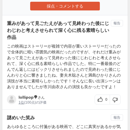
採点・コメントする
重みがあって見ごたえがあって見終わった後にじ
報告
わじわと考えさせられて深く心に残る素晴らしい
作品
この映画はストーリーが複雑で内容が重いストーリーだったの
で全体的に暗い雰囲気の映画だったのですが、それだけ重みが
あって見ごたえがあって見終わった後にじわじわと考えさせら
れて、深く心に残る素晴らしい作品でした。特に一番最後のど
んでん返しにはビックリさせられましたので見終わった後にじ
んわりと心に響きましたね。妻夫木聡さんと満島ひかりさんの
演技が本当に素晴らしかったです！そんなに長い出演シーンは
ありませんでしたが市川由衣さんの演技も良かったですよ！
lollipop🍭
さん
0
1位
(100点)の評価
謎めいた笑み
報告
あらゆるところに付箋がある映画で、どこに真実があるかが気