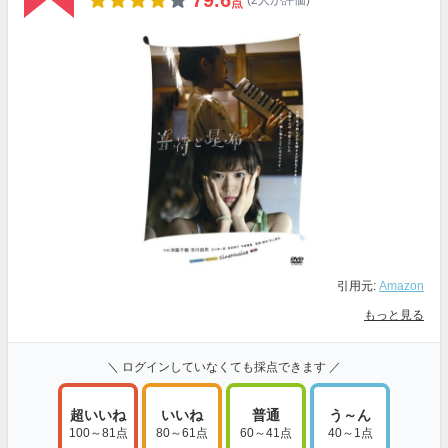
79.6
(2人が評価)
点
引用元:
Amazon
もっと見る
＼ ログインしていなくても採点できます ／
超いいね
いいね
普通
う～ん
100～81点
80～61点
60～41点
40～1点