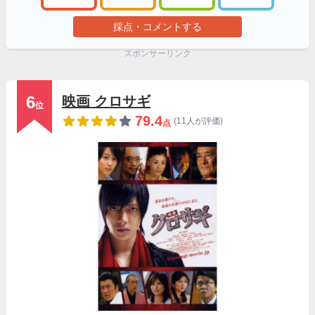
採点・コメントする
スポンサーリンク
6
映画 クロサギ
位
79.4
(11人が評価)
点