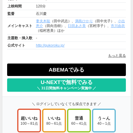
上映時間
120分
監督
石川慶
妻夫木聡
（田中武志）、
満島ひかり
（田中光子）、
小出
メインキャスト
恵介
（田向浩樹）、
臼田あさ美
（宮村淳子）、
市川由衣
（稲村恵美）ほか
主題歌・挿入歌
-
公式サイト
http://gukoroku.jp/
もっと見る
ABEMAでみる
U-NEXTで無料でみる
＼ 31日間無料キャンペーン実施中 ／
＼ ログインしていなくても採点できます ／
超いいね
いいね
普通
う～ん
100～81点
80～61点
60～41点
40～1点