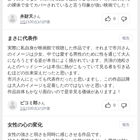
の裸体で全てカバーされていると言う印象が強い映画でした！
弁財天
さん
0
1位
(100点)の評価
まさに代表作
報告
実際に私自身が映画館で視聴した作品です。それまで市川さん
のイメージは少女。中では愛する男性のために性を通じて大人
になろうとする姿が本当によく描かれています。共演の池松さ
んとのベッドシーンは本当に熱がこもっていて見る者を引き込
むほどの出来栄えだったと思います。
市川さんにとっても代表作だったと思いますし、この作品以降
は大人のイメージも定着したのではないかと思います。
作品自体もかなり面白いので是非見る価値がありますよ！
ピコミ郎
さん
0
1位
(100点)の評価
女性の心の変化
報告
女性の強さと弱さを同時に感じさせる作品です。