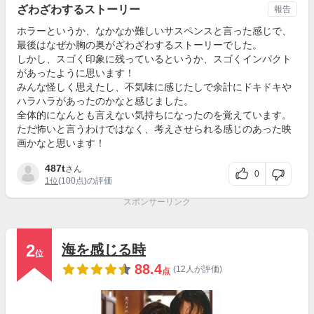
ざわざわするストーリー
報告
ホラーというか、なかなか難しいサスペンスと言った感じで、
最後はなぜか胸の奥がざわざわするストーリーでした。
しかし、スゴく印象に残っているというか、スゴくインパクト
があったように思います！
みんな怪しく思えたし、不気味に感じたしで余計にドキドキや
ハラハラがあったのかなと感じました。
全体的になんとも言えない気持ちになったのを覚えています。
ただ怖いと言うわけではなく、考えさせられる感じのあった映
画かなと思います！
487t
さん
0
1位
(100点)の評価
スポンサーリンク
2
海を感じる時
位
88.4
(12人が評価)
点