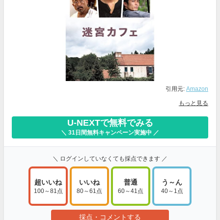
引用元:
Amazon
もっと見る
U-NEXTで無料でみる
＼ 31日間無料キャンペーン実施中 ／
＼ ログインしていなくても採点できます ／
超いいね
いいね
普通
う～ん
100～81点
80～61点
60～41点
40～1点
採点・コメントする