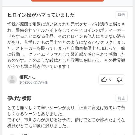
ヒロイン役がハマっていました
報告
怪我が原因で引退に追い込まれた元ボクサーが後遺症に悩まさ
れ、警備会社でアルバイトをしてからヒロインのボディーガー
ドをすることになる作品。そのヒロインも他人に言えない過去
があり、苦労したもの同士でどのようになるかワクワクしまし
た。ストーカーを殴ってしまった自動車整備士も加わって一緒
に行動し、クライムドラマとして緊迫感が感じられて感動した
ものです。このような殺伐とした雰囲気を味わえ、その世界観
が今でも頭に焼き付いています！
橿原
さん
0
1位
(100点)の評価
儚げな横顔
報告
とても痛々しくて辛いシーンがあり、正直に言えば観ていて苦
しくなるシーンもありました。
ですが、市川さんが演じる冴子の、儚げでどこか諦めたような
横顔がとても印象に残りました。