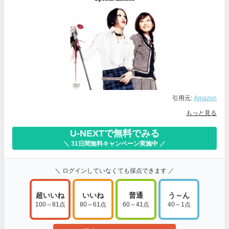
引用元:
Amazon
もっと見る
U-NEXTで無料でみる
＼ 31日間無料キャンペーン実施中 ／
＼ ログインしていなくても採点できます ／
超いいね
いいね
普通
う～ん
100～81点
80～61点
60～41点
40～1点