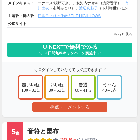
メインキャスト
ーナース/浅野可奈）、安河内ナオキ（浅野晋平）、
市
川由衣
（市川みどり）、
渡辺真起子
（市川祥世）ほか
主題歌・挿入歌
日曜日よりの使者 / THE HIGH-LOWS
公式サイト
-
もっと見る
U-NEXTで無料でみる
＼ 31日間無料キャンペーン実施中 ／
＼ ログインしていなくても採点できます ／
超いいね
いいね
普通
う～ん
100～81点
80～61点
60～41点
40～1点
採点・コメントする
5
音符と昆布
位