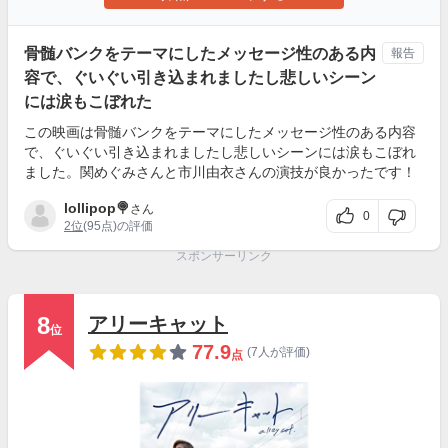
骨髄バンクをテーマにしたメッセージ性のある内
報告
容で、ぐいぐい引き込まれましたし悲しいシーン
には涙もこぼれた
この映画は骨髄バンクをテーマにしたメッセージ性のある内容
で、ぐいぐい引き込まれましたし悲しいシーンには涙もこぼれ
ました。関めぐみさんと市川由衣さんの演技が良かったです！
lollipop🍭
さん
0
2位
(95点)の評価
スポンサーリンク
8
アリーキャット
位
77.9
(7人が評価)
点