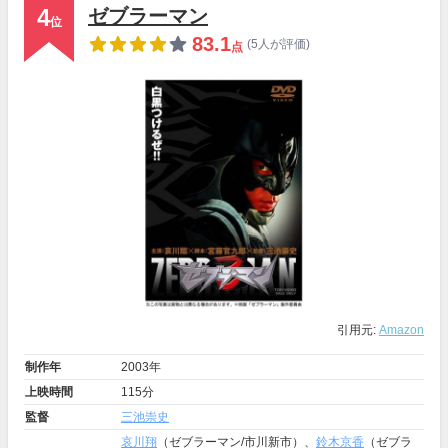
4
ゼブラーマン
位
83.1
(5人が評価)
点
引用元:
Amazon
制作年
2003年
上映時間
115分
監督
三池崇史
哀川翔
（ゼブラーマン/市川新市）、
鈴木京香
（ゼブラ