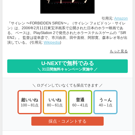
引用元:
Amazon
『サイレン 〜FORBIDDEN SIREN〜』（サイレン フォビドゥン・サイレ
ン）は、2006年2月11日東宝洋画系で公開された日本のホラー映画であ
る。 ベースは、PlayStation 2で発売されたホラーステルスゲームの『SIR
EN2』。 監督は堤幸彦で、市川由衣、田中直樹、阿部寛、森本レオ等が出
演している。 (引用元:
Wikipedia
)
もっと見る
U-NEXTで無料でみる
＼ 31日間無料キャンペーン実施中 ／
＼ ログインしていなくても採点できます ／
超いいね
いいね
普通
う～ん
100～81点
80～61点
60～41点
40～1点
採点・コメントする