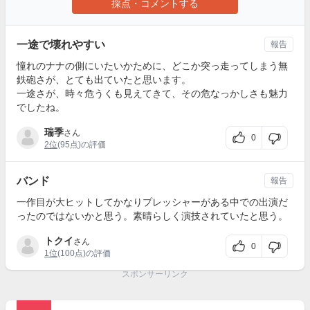
採点・コメントする
一途で壊れやすい
報告
憧れのナナの側にいたいかために、どこか突っ走ってしまう無
鉄砲さが、とても出ていたと思います。
一途さが、時々危うくも見えてきて、その危なっかしさも魅力
でしたね。
瑞季
さん
0
2位
(95点)の評価
バンド
報告
一作目が大ヒットしてかなりプレッシャーがある中での出演だ
ったのではないかと思う。素晴らしく演技されていたと思う。
トクイ
さん
0
1位
(100点)の評価
スポンサーリンク