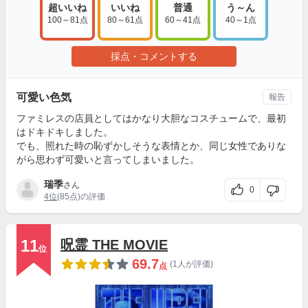
超いいね
いいね
普通
う～ん
100～81点
80～61点
60～41点
40～1点
採点・コメントする
可愛い色気
報告
ファミレスの店員としてはかなり大胆なコスチュームで、最初
はドキドキしました。
でも、照れた時の恥ずかしそうな表情とか、同じ女性でありな
がら思わず可愛いと言ってしまいました。
瑞季
さん
0
4位
(85点)の評価
11
呪霊 THE MOVIE
位
69.7
(1人が評価)
点