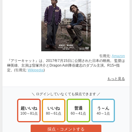
引用元:
Amazon
『アリーキャット』は、2017年7月15日に公開された日本の映画。 監督は
榊英雄、主演は窪塚洋介とDragon Ash降谷建志のダブル主演。R15+指
定。(引用元:
Wikipedia
)
もっと見る
＼ ログインしていなくても採点できます ／
超いいね
いいね
普通
う～ん
100～81点
80～61点
60～41点
40～1点
採点・コメントする