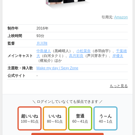
引用元:
Amazon
制作年
2016年
上映時間
93分
監督
月川翔
中島健人
（黒崎晴人）、
小松菜奈
（赤羽由宇）、
千葉雄
メインキャスト
大
（白河タクミ）、
高月彩良
（芦川芽衣子）、
岸優太
（梶祐介）ほか
主題歌・挿入歌
Make my day / Sexy Zone
公式サイト
-
もっと見る
＼ ログインしていなくても採点できます ／
超いいね
いいね
普通
う～ん
100～81点
80～61点
60～41点
40～1点