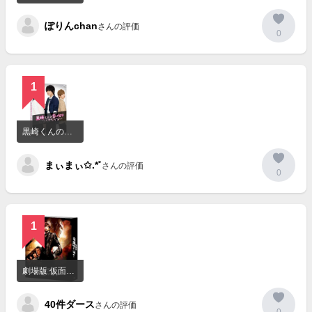
を
見
ぽりんchan
る
さんの評価
0
1
詳
細
黒崎くんの言いなりになんてならない
を
見
まぃまぃ✩.*˚
る
さんの評価
0
1
詳
細
劇場版 仮面ティーチャー
を
見
40件ダース
る
さんの評価