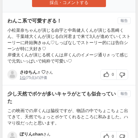
採点・コメントする
わんこ系で可愛すぎる！
報告
小松菜奈ちゃんが演じる由宇と中島健人くんが演じる黒崎く
ん、千葉雄大くんが演じる白河君まで来て3人が進めていくスト
ーリーに終始胸きゅん♡しっぱなしでストーリー的には告白シ
ーンが特に大好き♡
岸優太くんが演じる梶くんは岸くんのイメージ通り♬︎って感じ
で元気いっぱいで純粋で可愛い♡
さゆちん♬︎♡
さん
0
1位
(75点)の評価
少し天然でボケが多いキャラがとても似合ってい
報告
た
この映画での岸くんは脇役ですが、物語の中でちょこちょこ出
てきて、天然でちょっとボケてくれるところに和みました。ハ
マり役だったと思います。
ぽりんchan
さん
0