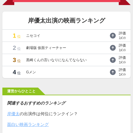
岸優太出演の映画ランキング
評価
1
ニセコイ
位
ｺﾒﾝﾄ
評価
2
劇場版 仮面ティーチャー
位
ｺﾒﾝﾄ
評価
3
黒崎くんの言いなりになんてならない
位
ｺﾒﾝﾄ
評価
4
Gメン
位
ｺﾒﾝﾄ
運営からひとこと
関連するおすすめのランキング
岸優太
の出演作は何位にランクイン？
面白い映画ランキング