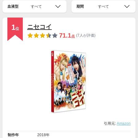
血液型
すべて
期間
すべて
1
ニセコイ
位
71.1
(7人が評価)
点
引用元:
Amazon
制作年
2018年