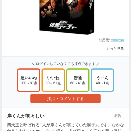
引用元:
Amazon
もっと見る
＼ ログインしていなくても採点できます ／
超いいね
いいね
普通
う～ん
100～81点
80～61点
60～41点
40～1点
採点・コメントする
岸くんが初々しい
報告
四天王と呼ばれる1人が岸くんが演じていた獅子丸です。なかな
か見られないオールバック姿や、まだ初々しくてやや若い感じ