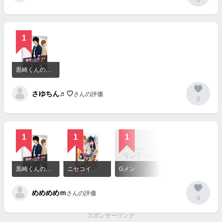
0
1
詳
細
黒崎くんの言いなりになんてならない
を
見
さゆちん♬︎♡
る
さんの評価
0
1
1
1
詳
細
黒崎くんの言いなりになんてならない
ニセコイ
Gメン
を
見
めめめめｍ
る
さんの評価
0
スポンサーリンク