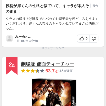
役柄が岸くんの性格と似ていて、キャラが本人そ
報告
のまま！
クラスの盛り上げ隊長でおバカでお調子者な役どころをうまく
いく演じおり、岸くんの普段のキャラと似ていてまさに的役だ
った。
みーぬ
さん
0
1位
(100点)の評価
スポンサーリンク
2
劇場版 仮面ティーチャー
位
63.7
(3人が評価)
点