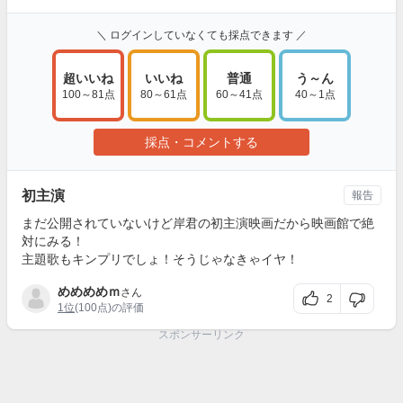
＼ ログインしていなくても採点できます ／
超いいね
いいね
普通
う～ん
100～81点
80～61点
60～41点
40～1点
採点・コメントする
初主演
報告
まだ公開されていないけど岸君の初主演映画だから映画館で絶
対にみる！
主題歌もキンプリでしょ！そうじゃなきゃイヤ！
めめめめｍ
さん
2
1位
(100点)の評価
スポンサーリンク