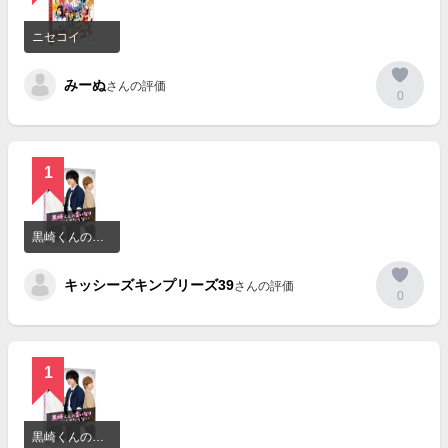
詳
細
ニセコイ
を
見
みーぬ
る
さんの評価
0
1
詳
細
黒崎くんの言いなりになんてならない
を
見
キッシーズキンプリーズ39
る
さんの評価
0
1
詳
細
黒崎くんの言いなりになんてならない