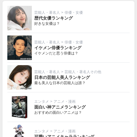
芸能人・著名人
>
俳優・女優
歴代女優ランキング
好きな女優は？
芸能人・著名人
>
俳優・女優
イケメン俳優ランキング
イケメンだと思う俳優は？
芸能人・著名人
>
芸能人・著名人その他
日本の芸能人美人ランキング
最も美人な日本の芸能人は誰？
エンタメ
>
アニメ・漫画
面白い神アニメランキング
おすすめの面白いアニメは？
エンタメ
>
アニメ・漫画
可愛いアニメキャラランキング