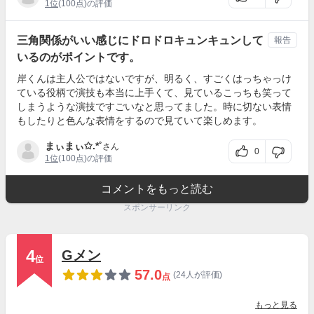
1位
(100点)の評価
三角関係がいい感じにドロドロキュンキュンして
報告
いるのがポイントです。
岸くんは主人公ではないですが、明るく、すごくはっちゃっけ
ている役柄で演技も本当に上手くて、見ているこっちも笑って
しまうような演技ですごいなと思ってました。時に切ない表情
もしたりと色んな表情をするので見ていて楽しめます。
まぃまぃ✩.*˚
さん
0
1位
(100点)の評価
コメントをもっと読む
スポンサーリンク
4
Gメン
位
57.0
(24人が評価)
点
もっと見る