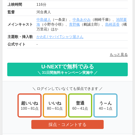
上映時間
116分
監督
河合勇人
中島健人
（一条楽）、
中条あやみ
（桐崎千棘）、
池間夏
メインキャスト
海
（小野寺小咲）、
青野楓
（鶫誠士郎）、
島崎遥香
（橘
万里花）ほか
主題歌・挿入歌
かわE / ヤバイTシャツ屋さん
公式サイト
-
もっと見る
U-NEXTで無料でみる
＼ 31日間無料キャンペーン実施中 ／
＼ ログインしていなくても採点できます ／
超いいね
いいね
普通
う～ん
100～81点
80～61点
60～41点
40～1点
採点・コメントする