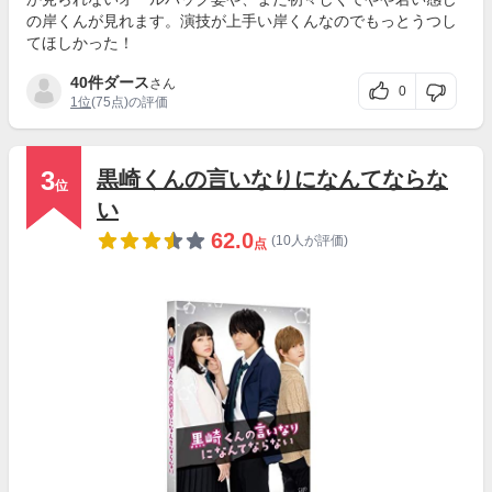
の岸くんが見れます。演技が上手い岸くんなのでもっとうつし
てほしかった！
40件ダース
さん
0
1位
(75点)の評価
3
黒崎くんの言いなりになんてならな
位
い
62.0
(10人が評価)
点