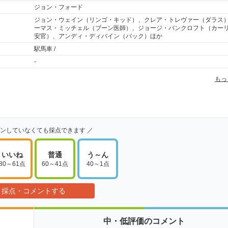
ジョン・フォード
ジョン・ウェイン（リンゴ・キッド）、クレア・トレヴァー（ダラス
ーマス・ミッチェル（ブーン医師）、ジョージ・バンクロフト（カー
安官）、アンディ・ディバイン（バック）ほか
駅馬車 /
-
もっ
インしていなくても採点できます ／
いいね
普通
う～ん
80～61点
60～41点
40～1点
採点・コメントする
中・低評価のコメント