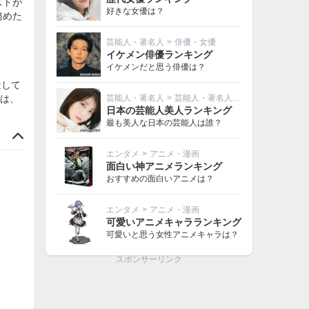
ストが
好きな女優は？
務めた
芸能人・著名人
>
俳優・女優
イケメン俳優ランキング
イケメンだと思う俳優は？
造して
は、
芸能人・著名人
>
芸能人・著名人その他
日本の芸能人美人ランキング
最も美人な日本の芸能人は誰？
エンタメ
>
アニメ・漫画
面白い神アニメランキング
おすすめの面白いアニメは？
エンタメ
>
アニメ・漫画
可愛いアニメキャラランキング
可愛いと思う女性アニメキャラは？
スポンサーリンク