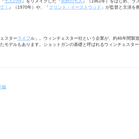
『
七人の侍
』をリメイクした『
荒野の七人
』（1961年）をはじめ、ラ
て！
』（1970年）や、「
クリント・イーストウッド
」が監督と主演を
ェスター
ライフ
ル」。ウィンチェスター社という企業が、約46年間製
たモデルもあります。ショットガンの基礎と呼ばれるウィンチェスター
年版