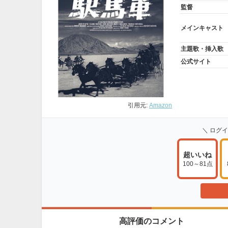
監督
メインキャスト
主題歌・挿入歌
公式サイト
引用元:
Amazon
＼ ログ
超いいね
100～81点
高評価のコメント