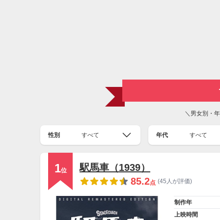
＼男女別・年
性別
すべて
年代
すべて
1
駅馬車（1939）
位
85.2
(45人が評価)
点
制作年
上映時間