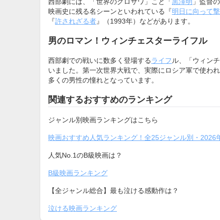
西部劇には、「世界のクロサワ」こと「
黒澤明
」監督の
映画史に残る名シーンといわれている『
明日に向って撃
『
許されざる者
』（1993年）などがあります。
男のロマン！ウィンチェスターライフル
西部劇での戦いに数多く登場する
ライフ
ル、「ウィンチ
いました。第一次世界大戦で、実際にロシア軍で使われ
多くの男性の憧れとなっています。
関連するおすすめのランキング
ジャンル別映画ランキングはこちら
映画おすすめ人気ランキング！全25ジャンル別・2026
人気No.1のB級映画は？
B級映画ランキング
【全ジャンル総合】最も泣ける感動作は？
泣ける映画ランキング