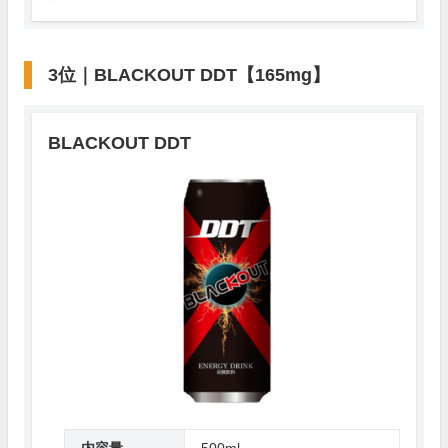
3位｜BLACKOUT DDT【165mg】
BLACKOUT DDT
内容量
500ml