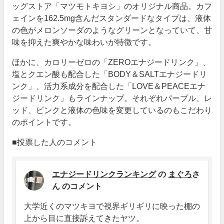
ッグストア「マツモトキヨシ」のオリジナル商品。カフ
ェインを162.5mg含んだスタンダードなタイプは、液体
の色がメロンソーダのようなグリーンとなっていて、甘
味を抑えた爽やかな味わいが特徴です。
ほかに、カロリーゼロの「ZEROエナジードリンク」、
塩とクエン酸も配合した「BODY＆SALTエナジードリ
ンク」、活力系成分を配合した「LOVE＆PEACEエナ
ジードリンク」もラインナップ。それぞれパープル、レ
ッド、ピンクと液体の色味を変更しているのもこだわり
のポイントです。
■投票した人のコメント
エナジードリンクランキング
の
まぐろ
さ
ん のコメント
大学近くのマツキヨで視界ギリギリに映った棚の
上から目に直接訴えてきたヤツ。