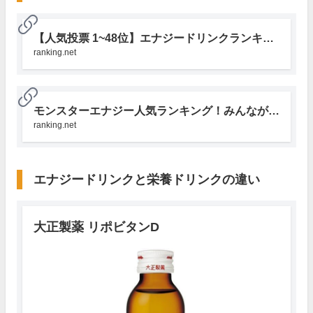
玉露のカフェイン量が圧倒的！
【国民投票】エナジードリンク人気ランキング
エナジードリンクは味を含めた総合力で選ぶのもあり！
【人気投票 1~48位】エナジードリンクランキング！みんなのおすすめは？ | みんなのランキング
やはり、エナドリ2大巨頭が人気！
ranking.net
カロリーオフの商品も人気
カフェイン量や味で選んでお気に入りのエナジードリンクを見つけ
よう！
エナジードリンクの比較一覧表
【注意】エナジードリンクの効果に過度な期待はNG
モンスターエナジー人気ランキング！みんながおすすめするモンエナの味は？ | みんなのランキング
飲食品に関する各ランキングの投票を随時受付中！
ranking.net
エナジードリンクと栄養ドリンクの違い
大正製薬 リポビタンD