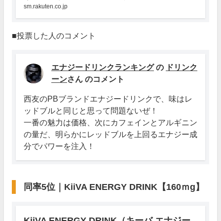
sm.rakuten.co.jp
■投票した人のコメント
エナジードリンクランキング
の
ドリンク
ーン
さん のコメント
西友のPBブランドエナジードリンクで、味はレ
ッドブルと同じと思って問題ないぜ！
一番の魅力は価格、次にカフェインとアルギニン
の量だ、明らかにレッドブルを上回るエナジー成
分でパワーを注入！
同率5位｜KiiVA ENERGY DRINK【160ｍg】
KiiVA ENERGY DRINK（キーバ エナジー