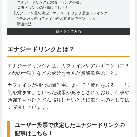
エナジードリンクと栄養ドリンクの違い
栄養ドリンクの記事はこちら！
【カフェイン量で決定】エナジードリンク最強ランキング
1缶あたりのカフェインの含有量順でランキング
調査方法
1位から3位をPB系のエナジードリンクが独占
目次を全てみる
エナドリ2大巨塔のカフェイン量は意外に少ない！
1位｜サーフ エナジードリンク【200mg】
2位｜トップバリュ エナジーハンター【195mg】
エナジードリンクとは？
3位｜BLACKOUT DDT【165mg】
4位｜matsukiyo EXSTRONGエナジードリンク【162.5mg】
同率5位｜西友 みなさまのお墨付き エナジードリンク【160mg】
エナジードリンクとは、カフェインやアルギニン（アミ
同率5位｜KiiVA ENERGY DRINK【160ｍg】
ノ酸の一種）などの成分を含んだ炭酸飲料のこと。
7位｜アサヒ モンスターエナジー【142mg】
8位｜富永貿易 サバイバー エナジードリンク【120mg】
カフェインが持つ覚醒作用によって「疲れを取る」「眠
9位｜サンガリア ミラクルエナジーV【112.5mg】
10位｜ファイテン エクストリーム エナジードライ【100mg】
気を覚ます」といった効果があるとされており、仕事や
11位以下はこちら
勉強でもうひと踏ん張りしたいときに飲むものとして広
【お得】コスパの良いエナジードリンクランキング
く浸透しています。
最安の「サンガリア ミラクルエナジーV」が1位！
まとめ買いなら「サンガリア ミラクルエナジーV」がおすすめ！
【濃縮】カフェインが濃いエナジードリンクランキング
"1缶あたり"に続いて「サーフ エナジードリンク」がNo.1に！
ユーザー投票で決定したエナジードリンクの
エナドリのカフェイン含有量をほかの飲み物と比較！コーヒーより
記事はこちら！
少ない？