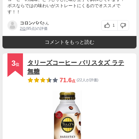
ボスならではの味わいがストレートにくるのでオススメで
す！！
コロンパパ
さん
1
2位
(95点)の評価
コメントをもっと読む
3
タリーズコーヒー バリスタズ ラテ
位
無糖
71.6
(22人が評価)
点