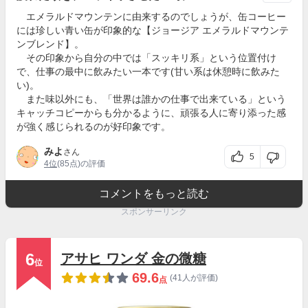
エメラルドマウンテンに由来するのでしょうが、缶コーヒー
には珍しい青い缶が印象的な【ジョージア エメラルドマウンテ
ンブレンド】。
その印象から自分の中では「スッキリ系」という位置付け
で、仕事の最中に飲みたい一本です(甘い系は休憩時に飲みた
い)。
また味以外にも、「世界は誰かの仕事で出来ている」という
キャッチコピーからも分かるように、頑張る人に寄り添った感
が強く感じられるのが好印象です。
みよ
さん
5
4位
(85点)の評価
コメントをもっと読む
スポンサーリンク
6
アサヒ ワンダ 金の微糖
位
69.6
(41人が評価)
点