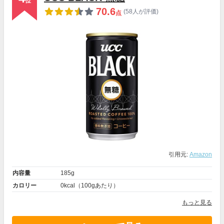
位
70.6
(58人が評価)
点
引用元:
Amazon
内容量
185g
カロリー
0kcal（100gあたり）
もっと見る