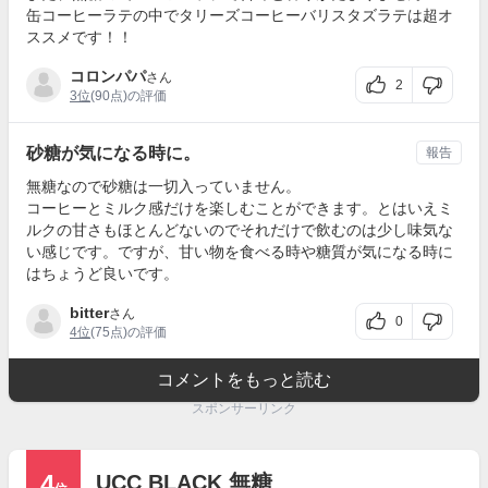
缶コーヒーラテの中でタリーズコーヒーバリスタズラテは超オ
ススメです！！
コロンパパ
さん
2
3位
(90点)の評価
砂糖が気になる時に。
報告
無糖なので砂糖は一切入っていません。
コーヒーとミルク感だけを楽しむことができます。とはいえミ
ルクの甘さもほとんどないのでそれだけで飲むのは少し味気な
い感じです。ですが、甘い物を食べる時や糖質が気になる時に
はちょうど良いです。
bitter
さん
0
4位
(75点)の評価
コメントをもっと読む
スポンサーリンク
4
UCC BLACK 無糖