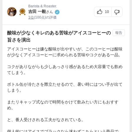
Barista & Roaster.
吉田 一毅
10
さん
1位
(100点)の評価
酸味が少なくキレのある苦味がアイスコーヒーの
報告
旨さを演出
アイスコーヒーは嫌な酸味が出やすいが、このコーヒーは酸味
が少なくアイスコーヒーに求められる苦味やコクがある一品。
コクがありながらも少しあっさり感があるため大容量でも飲め
てしまう。
ボトル缶が冷たさを際立たせるので、暑い時にはつい手が出て
しまう。
またリキャップ式なので時間をかけて飲みたい方にもおすす
め。
と、番人受けされる工夫がなされている。
個人的にはアイスでブラックなら迷わずこちらという商品で