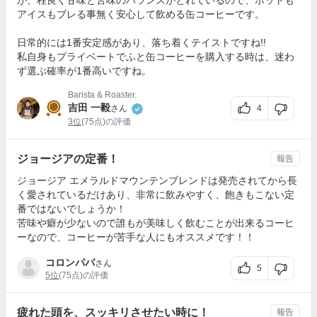
が、程良く甘味と苦味のバランスがとれているので、ホットも
アイスもブレる事無く安心して飲める缶コーヒーです。
日常的には1番安定感があり、落ち着くテイストですね!!
私自身もプライベートでふと缶コーヒーを購入する時は、迷わ
ず選ぶ確率が1番高いですね。
Barista & Roaster.
吉田 一毅
4
さん
3位
(75点)の評価
ジョージアの定番！
報告
ジョージア エメラルドマウンテンブレンドは発売されてから長
く愛されているだけあり、非常に飲みやすく、飽きもこない定
番ではないでしょうか！
苦味や癖が少ないので誰もが美味しく飲むことが出来るコーヒ
ーなので、コーヒーが苦手な人にもオススメです！！
コロンパパ
さん
5
5位
(75点)の評価
疲れた頭を、スッキリさせたい時に！
報告