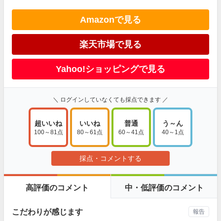
Amazonで見る
楽天市場で見る
Yahoo!ショッピングで見る
＼ ログインしていなくても採点できます ／
超いいね
いいね
普通
う～ん
100～81点
80～61点
60～41点
40～1点
採点・コメントする
高評価のコメント
中・低評価のコメント
こだわりが感じます
報告