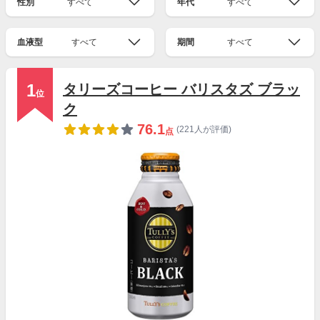
性別
すべて
年代
すべて
血液型
すべて
期間
すべて
1
タリーズコーヒー バリスタズ ブラッ
位
ク
76.1
(221人が評価)
点