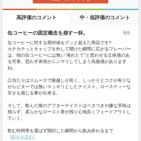
高評価のコメント
中・低評価のコメント
缶コーヒーの固定概念を崩す一杯。
報告
缶コーヒーに対する期待値をグッと超えた商品です!!
カチカチっとキャップを外して開けた瞬間に広がるフレーバー
は、他の缶コーヒーには無い“淹れたて”と思わせる立体感のあ
る芳香。思わず表情がニンマリしてしまう高揚感があります
ね。
口当たりはスムースで喉越しが良く、しっかりとコクが有りな
がらビターでは無いスッキリとしたテイスト。ロースティーな
甘さも感じる事が出来る。
そして、飲んだ後のアフターテイストはベタつきや嫌な苦味は
残らず、柔らかなロースト香が残り心地良くフェードアウトし
ていく。
飲む時間帯を選ばず開封した瞬間から飲み終わるまで
[続きを読む]