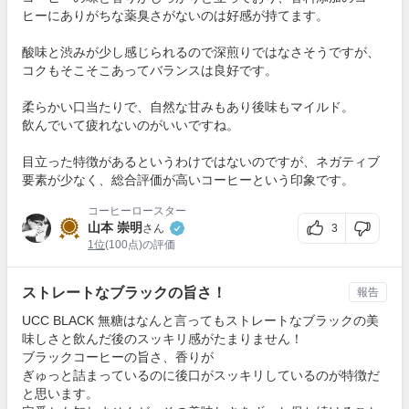
ヒーにありがちな薬臭さがないのは好感が持てます。
酸味と渋みが少し感じられるので深煎りではなさそうですが、
コクもそこそこあってバランスは良好です。
柔らかい口当たりで、自然な甘みもあり後味もマイルド。
飲んでいて疲れないのがいいですね。
目立った特徴があるというわけではないのですが、ネガティブ
要素が少なく、総合評価が高いコーヒーという印象です。
コーヒーロースター
山本 崇明
3
さん
1位
(100点)の評価
ストレートなブラックの旨さ！
報告
UCC BLACK 無糖はなんと言ってもストレートなブラックの美
味しさと飲んだ後のスッキリ感がたまりません！
ブラックコーヒーの旨さ、香りが
ぎゅっと詰まっているのに後口がスッキリしているのが特徴だ
と思います。