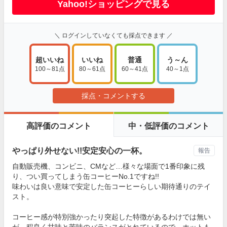
Yahoo!ショッピングで見る
＼ ログインしていなくても採点できます ／
超いいね
いいね
普通
う～ん
100～81点
80～61点
60～41点
40～1点
採点・コメントする
高評価のコメント
中・低評価のコメント
やっぱり外せない!!安定安心の一杯。
報告
自動販売機、コンビニ、CMなど…様々な場面で1番印象に残
り、つい買ってしまう缶コーヒーNo.1ですね!!
味わいは良い意味で安定した缶コーヒーらしい期待通りのテイ
スト。
コーヒー感が特別強かったり突起した特徴があるわけでは無い