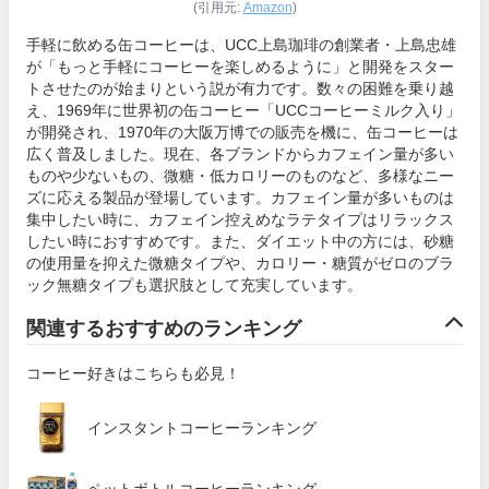
(引用元:
Amazon
)
手軽に飲める缶コーヒーは、UCC上島珈琲の創業者・上島忠雄
が「もっと手軽にコーヒーを楽しめるように」と開発をスター
トさせたのが始まりという説が有力です。数々の困難を乗り越
え、1969年に世界初の缶コーヒー「UCCコーヒーミルク入り」
が開発され、1970年の大阪万博での販売を機に、缶コーヒーは
広く普及しました。現在、各ブランドからカフェイン量が多い
ものや少ないもの、微糖・低カロリーのものなど、多様なニー
ズに応える製品が登場しています。カフェイン量が多いものは
集中したい時に、カフェイン控えめなラテタイプはリラックス
したい時におすすめです。また、ダイエット中の方には、砂糖
の使用量を抑えた微糖タイプや、カロリー・糖質がゼロのブラ
ック無糖タイプも選択肢として充実しています。
関連するおすすめのランキング
コーヒー好きはこちらも必見！
インスタントコーヒーランキング