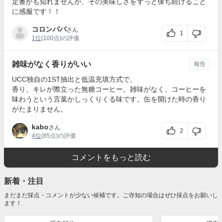
定番かも知れませんが、その美味しさをずっと保ち続けること
に感服です！！
コロンパパ
さん
1
1位
(100点)の評価
雑味がなく香りがいい
報告
UCC独自の1ST抽出と低温充填方式で、
香り、キレが際立った無糖コーヒー。雑味がなく、コーヒーを
味わうという言葉かしっくりくる味です。缶を開けた時の香り
がたまりません。
kabo
さん
2
4位
(85点)の評価
コメントをもっと読む
新着・注目
まだまだ採点・コメントが少ない候補です。ご存知の場合はぜひ採点をお願いし
ます！