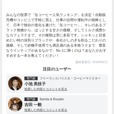
みんなの投票で「缶コーヒー人気ランキング」を決定！自動販
売機やコンビニで手軽に買え、仕事の合間や運転中の相棒とし
て、日本で独自の進化を遂げた「缶コーヒー」。キレのあるブ
ラック無糖から、ほっとする甘さの微糖、そしてミルク感豊か
なカフェラテまで、その種類は実に多彩です。シャキッと目覚
めたい時の深煎りブラックや、各社がしのぎを削るこだわりの
微糖、そして砂糖不使用でも満足感のある本格ラテまで、豊富
なラインナップがあるなかで、No.1に輝くのは？あなたがおす
すめする一本を教えてください！
最終更新日: 2026/06/11
注目のユーザー
専門家
フリーランスバリスタ・コーヒーマイスター
小池 美枝子
投票した内容とコメントを見る
専門家
Barista & Roaster.
吉田 一毅
投票した内容とコメントを見る