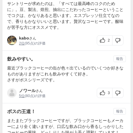
サントリーが求めたのは、「すべては最高峰のコクのため
に」。豆、製法、焙煎、抽出にこだわったコーヒーということ
でコクは、かなりあると思います。エスプレッソ仕立てなの
で、香りもかなりいいと思います。贅沢なコーヒーです。酸味
が苦手な方にオススメです。
kabo
さん
2
2位
(95点)の評価
飲みやすい。
報告
最近ブラックコーヒーの缶が色々出ているのでいくつか好きな
ものがありますがこれも飲みやすくて好き。
さすがボスシリーズです。
ノワール
さん
3
5位
(80点)の評価
ボスの王道！
報告
またまたブラックコーヒーですが、ブラックコーヒーもメーカ
ーにより全く違いますが、口広な飲み口から香るしっかりした
コーヒーの風味、どっしりした味が上手く調和しています！