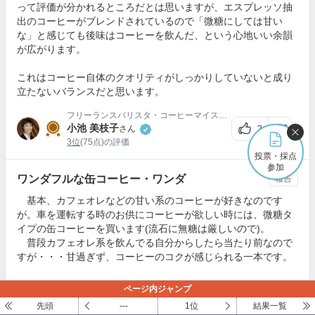
って評価が分かれるところだとは思いますが、エスプレッソ抽
出のコーヒーがブレンドされているので「微糖にしては甘い
な」と感じても後味はコーヒーを飲んだ、という心地いい余韻
が広がります。
これはコーヒー自体のクオリティがしっかりしていないと成り
立たないバランスだと思います。
フリーランスバリスタ・コーヒーマイスター
小池 美枝子
2
さん
3位
(75点)の評価
投票・採点
参加
ワンダフルな缶コーヒー・ワンダ
報告
基本、カフェオレなどの甘い系のコーヒーが好きなのです
が。車を運転する時のお供にコーヒーが欲しい時には、微糖タ
イプの缶コーヒーを買います(流石に無糖は厳しいので)。
普段カフェオレ系を飲んでる自分からしたら当たり前なので
すが・・・甘過ぎず、コーヒーのコクが感じられる一本です。
ページ内ジャンプ
みよ
さん
3
先頭
---
1位
結果一覧
3位
(90点)の評価