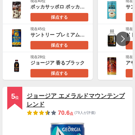
現在40位
現在2
ポッカサッポロ ポッカコーヒーオリジナル
採点する
現在45位
現在2
サントリー プレミアムボス
採点する
現在28位
現在3
ジョージア 香るブラック
アサ
採点する
5
ジョージア エメラルドマウンテンブ
位
レンド
70.6
(79人が評価)
点