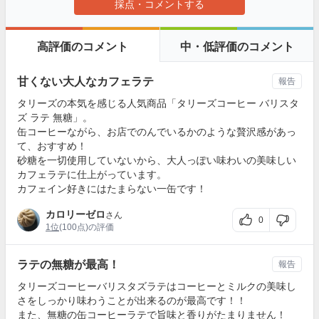
採点・コメントする
高評価のコメント
中・低評価のコメント
甘くない大人なカフェラテ
報告
タリーズの本気を感じる人気商品「タリーズコーヒー バリスタ
ズ ラテ 無糖」。
缶コーヒーながら、お店でのんでいるかのような贅沢感があっ
て、おすすめ！
砂糖を一切使用していないから、大人っぽい味わいの美味しい
カフェラテに仕上がっています。
カフェイン好きにはたまらない一缶です！
カロリーゼロ
さん
0
1位
(100点)の評価
ラテの無糖が最高！
報告
タリーズコーヒーバリスタズラテはコーヒーとミルクの美味し
さをしっかり味わうことが出来るのが最高です！！
また、無糖の缶コーヒーラテで旨味と香りがたまりません！