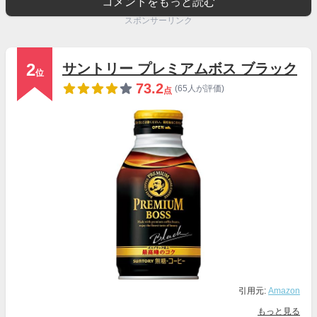
コメントをもっと読む
スポンサーリンク
2
サントリー プレミアムボス ブラック
位
73.2
(65人が評価)
点
引用元:
Amazon
もっと見る