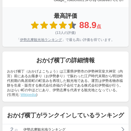
Okage_Yokocho01.JPG
by Oilstreet /
CC BY
最高評価
88.9
点
(13人の評価)
「
伊勢志摩観光地ランキング
」で最も高い評価を得ています。
おかげ横丁の詳細情報
おかげ横丁（おかげよこちょう）は三重県伊勢市の伊勢神宮皇大神宮（内
宮）前にあるお蔭参り（お伊勢参り）で賑わった江戸時代末期から明治時
代初期の鳥居前町の町並みを再現した観光地である。運営は伊勢名物赤福
餅を生産・販売する株式会社赤福の子会社である株式会社伊勢福が行う。
おはらい町の中ほどにあり、伊勢志摩を代表する観光地となっている。
(引用元:
Wikipedia
)
おかげ横丁がランクインしているランキング
2
伊勢志摩観光地ランキング
位