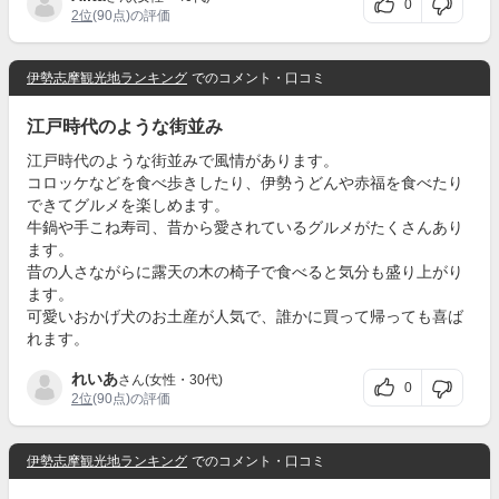
0
2位
(90点)の評価
伊勢志摩観光地ランキング
でのコメント・口コミ
江戸時代のような街並み
江戸時代のような街並みで風情があります。
コロッケなどを食べ歩きしたり、伊勢うどんや赤福を食べたり
できてグルメを楽しめます。
牛鍋や手こね寿司、昔から愛されているグルメがたくさんあり
ます。
昔の人さながらに露天の木の椅子で食べると気分も盛り上がり
ます。
可愛いおかげ犬のお土産が人気で、誰かに買って帰っても喜ば
れます。
れいあ
さん(女性・30代)
0
2位
(90点)の評価
伊勢志摩観光地ランキング
でのコメント・口コミ