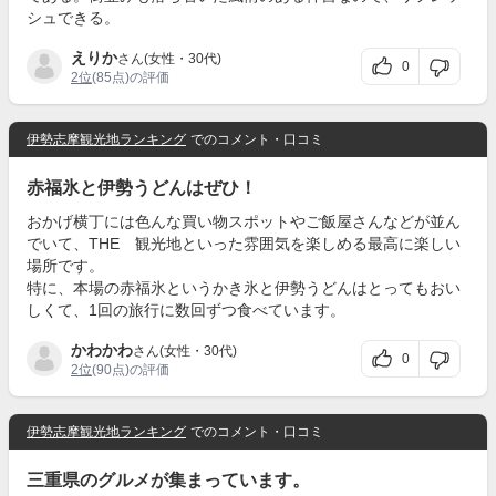
シュできる。
えりか
さん(女性・30代)
0
2位
(85点)の評価
伊勢志摩観光地ランキング
でのコメント・口コミ
赤福氷と伊勢うどんはぜひ！
おかげ横丁には色んな買い物スポットやご飯屋さんなどが並ん
でいて、THE 観光地といった雰囲気を楽しめる最高に楽しい
場所です。
特に、本場の赤福氷というかき氷と伊勢うどんはとってもおい
しくて、1回の旅行に数回ずつ食べています。
かわかわ
さん(女性・30代)
0
2位
(90点)の評価
伊勢志摩観光地ランキング
でのコメント・口コミ
三重県のグルメが集まっています。