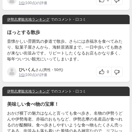
0
1位
(100点)の評価
伊勢志摩観光地ランキング
でのコメント・口コミ
ほっとする散歩
昔懐かしい雰囲気の参道で散歩。さらには赤福氷を食べてみた
り、駄菓子屋さんから、海鮮居酒屋まで。一日中歩いても飽き
が来ない街並みです。リピートしたくなるお店もかなり多く、
毎年ついつい観光にいってしまいます。
ひいくん
さん(男性・50代)
0
1位
(100点)の評価
伊勢志摩観光地ランキング
でのコメント・口コミ
美味しい食べ物の宝庫！
おかげ横丁の魅力はなんと言っても食べ歩き。名物の伊勢うど
んや伊勢海老、赤福のおもちなど、伊勢志摩の名産品が食べれ
るのが醍醐味。食べ歩きしやすいような食べ物もたくさん売っ
てある。街並みも落ち着いた風情のある神宮なので、リフレッ