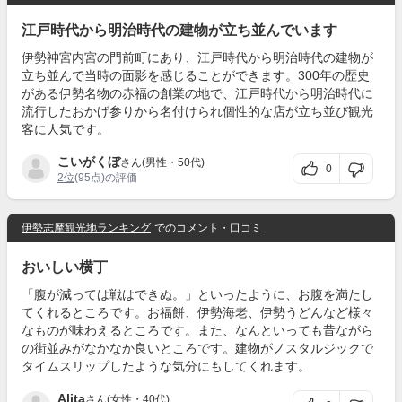
江戸時代から明治時代の建物が立ち並んでいます
伊勢神宮内宮の門前町にあり、江戸時代から明治時代の建物が
立ち並んで当時の面影を感じることができます。300年の歴史
がある伊勢名物の赤福の創業の地で、江戸時代から明治時代に
流行したおかげ参りから名付けられ個性的な店が立ち並び観光
客に人気です。
こいがくぼ
さん(男性・50代)
0
2位
(95点)の評価
伊勢志摩観光地ランキング
でのコメント・口コミ
おいしい横丁
「腹が減っては戦はできぬ。」といったように、お腹を満たし
てくれるところです。お福餅、伊勢海老、伊勢うどんなど様々
なものが味わえるところです。また、なんといっても昔ながら
の街並みがなかなか良いところです。建物がノスタルジックで
タイムスリップしたような気分にもしてくれます。
Alita
さん(女性・40代)