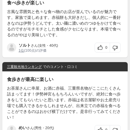
食べ歩きが楽しい
古風な雰囲気と色々な食べ物のお店が並んでいるのが魅力で
す。家族で楽しめます。赤福餅も大好きだし、個人的に一番好
きなのは伊勢うどんです。太い麺に濃いめのつゆをかけて食べ
るのですがモチモチとした食感がクセになります。本場で食べ
るのがやはり美味しいです。
ソルト
さん(女性・40代)
0
1位
(100点)の評価
三重観光地ランキング
でのコメント・口コミ
食歩きが最高に楽しい
お茶屋さんに串屋、お酒に赤福、三重県名物がここにたくさん
詰まってます！伊勢神宮ももちろんいいですが、絶対に食べ歩
きをしてもらいたいと思います。赤福は名古屋駅やお土産売り
場でも購入できるかもしれませんが、出来立ての赤福を食べる
ことができるのはおかげ横丁だけです。是非行ってみてくださ
い！
めい
さん(男性・20代)