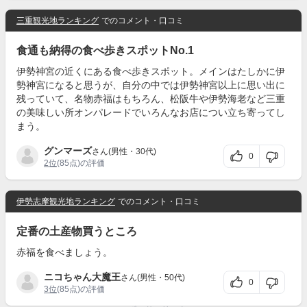
三重観光地ランキング
でのコメント・口コミ
食通も納得の食べ歩きスポットNo.1
伊勢神宮の近くにある食べ歩きスポット。メインはたしかに伊
勢神宮になると思うが、自分の中では伊勢神宮以上に思い出に
残っていて、名物赤福はもちろん、松阪牛や伊勢海老など三重
の美味しい所オンパレードでいろんなお店につい立ち寄ってし
まう。
グンマーズ
さん(男性・30代)
0
2位
(85点)の評価
伊勢志摩観光地ランキング
でのコメント・口コミ
定番の土産物買うところ
赤福を食べましょう。
ニコちゃん大魔王
さん(男性・50代)
0
3位
(85点)の評価