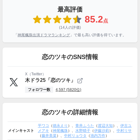
最高評価
85.2
点
(14人の評価)
「
神尾楓珠出演ドラマランキング
」で最も高い評価を得ています。
恋のツキのSNS情報
X（Twitter）
木ドラ25「恋のツキ」
フォロワー数
4,597 (5820位)
恋のツキの詳細情報
平ワコ
（
徳永えり
）、
青井ふうた
（
渡辺大知
）、
伊古ユ
メインキャスト
メアキ
（
神尾楓珠
）、
水野晴子
（
伊藤沙莉
）、
中村リサ
（
藤井美菜
）、
中村リョウタ
（
池内万作
）