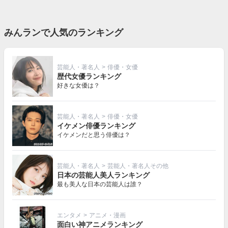
みんランで人気のランキング
芸能人・著名人
>
俳優・女優
歴代女優ランキング
好きな女優は？
芸能人・著名人
>
俳優・女優
イケメン俳優ランキング
イケメンだと思う俳優は？
芸能人・著名人
>
芸能人・著名人その他
日本の芸能人美人ランキング
最も美人な日本の芸能人は誰？
エンタメ
>
アニメ・漫画
面白い神アニメランキング