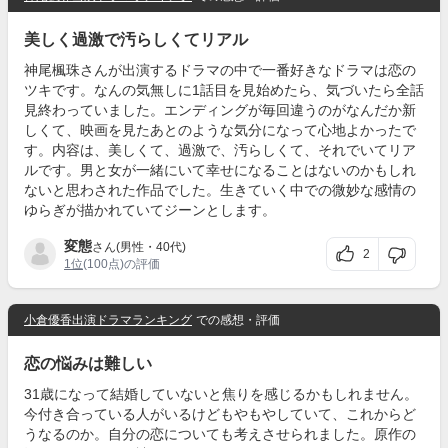
美しく過激で汚らしくてリアル
神尾楓珠さんが出演するドラマの中で一番好きなドラマは恋の
ツキです。なんの気無しに1話目を見始めたら、気づいたら全話
見終わっていました。エンディングが毎回違うのがなんだか新
しくて、映画を見たあとのような気分になって心地よかったで
す。内容は、美しくて、過激で、汚らしくて、それでいてリア
ルです。男と女が一緒にいて幸せになることはないのかもしれ
ないと思わされた作品でした。生きていく中での微妙な感情の
ゆらぎが描かれていてジーンとします。
変態
さん(男性・40代)
2
1位
(100点)の評価
小倉優香出演ドラマランキング
での感想・評価
恋の悩みは難しい
31歳になって結婚していないと焦りを感じるかもしれません。
今付き合っている人がいるけどもやもやしていて、これからど
うなるのか。自分の恋についても考えさせられました。原作の