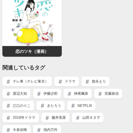
恋のツキ（漫画）
関連しているタグ
テレ東（テレビ東京）
ドラマ
徳永えり
渡辺大知
伊藤沙莉
神尾楓珠
安藤政信
江口のりこ
きたろう
NETFLIX
2018年ドラマ
藤井美菜
山田キヌヲ
今泉佑唯
池内万作